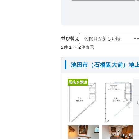
並び替え
2
件
1
〜
2
件表示
池田市（石橋阪大前）地上
居抜き譲渡