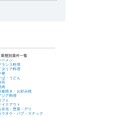
業態別案件一覧
ラーメン
フランス料理
イタリア料理
中華
そば・うどん
寿司
焼肉
鉄板焼き・お好み焼
アジア料理
カフェ
テイクアウト
お弁当・惣菜・デリ
カラオケ・パブ・スナック