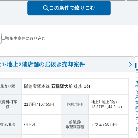
この条件で絞りこむ
募集中案件に絞り込む
1-地上2階店舗の居抜き売却案件
阪急宝塚本線
石橋阪大前
徒歩
1分
最寄り駅
現賃料/坪単
地上1-地上2階 /
22万円
/ 16,455円
階数/面積
価
13.37坪
（
44.2m
）
2
前業態/
敷金/礼金
/ 4ヶ月
カフェ / 50万円
希望譲渡額