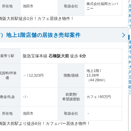
株式会社福岡カンパ
所在地
池田市
取扱会社
ニー
橋阪大前駅徒歩1分！カフェ居抜き物件！
）地上1階店舗の居抜き売却案件
阪急宝塚本線
石橋阪大前
徒歩
6分
最寄り駅
地上1階 /
現賃料/坪単
－ / 12,323円
階数/面積
13.39坪
価
（
44.28m
）
2
前業態/
敷金/礼金
- / -
カフェ / 60万円
希望譲渡額
所在地
池田市
取扱会社
－
橋阪大前駅より徒歩6分！カフェバー居抜き物件！