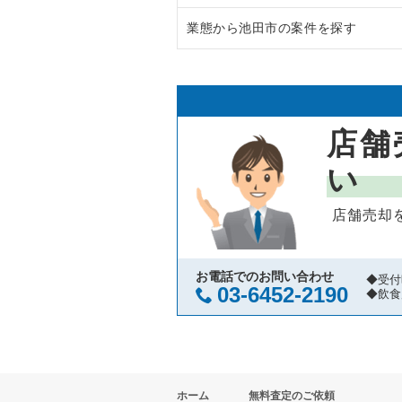
業態から池田市の案件を探す
大阪市中央区の飲食店の居抜き売
大阪府のラーメンの居抜き売却物
守口市の飲食店の居抜き売却物件
大阪府のフランス料理の居抜き売
池田市のラーメンの居抜き売却物
堺市北区の飲食店の居抜き売却物
大阪府のイタリア料理の居抜き売
池田市の焼肉の居抜き売却物件の
店舗
堺市中区の飲食店の居抜き売却物
大阪府の中華の居抜き売却物件の
池田市のアジア料理の居抜き売却
い
大阪市西区の飲食店の居抜き売却
大阪府のそば・うどんの居抜き売
池田市のカフェの居抜き売却物件
店舗売却
茨木市の飲食店の居抜き売却物件
大阪府の寿司の居抜き売却物件の
池田市のバーの居抜き売却物件の
大阪市福島区の飲食店の居抜き売
大阪府の焼肉の居抜き売却物件の
池田市のその他の居抜き売却物件
お電話でのお問い合わせ
◆受付
03-6452-2190
◆飲食
豊中市の飲食店の居抜き売却物件
大阪府の鉄板焼き・お好み焼の居
大阪市都島区の飲食店の居抜き売
大阪府のアジア料理の居抜き売却
ホーム
無料査定のご依頼
大阪市阿倍野区の飲食店の居抜き
大阪府のカフェの居抜き売却物件