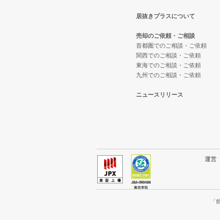
居抜きプラスについて
東大阪市の飲食店の居抜き売却物
大阪府のテイクアウトの居抜き売
売却のご依頼・ご相談
吹田市の飲食店の居抜き売却物件
大阪府のお弁当・惣菜・デリの居
首都圏でのご相談・ご依頼
関西でのご相談・ご依頼
東海でのご相談・ご依頼
大阪市西成区の飲食店の居抜き売
大阪府のカラオケ・パブ・スナッ
九州でのご相談・ご依頼
堺市堺区の飲食店の居抜き売却物
大阪府のバーの居抜き売却物件の
ニュースリリース
大阪市東住吉区の飲食店の居抜き
大阪府の居酒屋・ダイニングバー
門真市の飲食店の居抜き売却物件
大阪府の和食の居抜き売却物件の
寝屋川市の飲食店の居抜き売却物
大阪府の洋食の居抜き売却物件の
運
大阪市天王寺区の飲食店の居抜き
大阪府のその他の居抜き売却物件
高石市の飲食店の居抜き売却物件
「