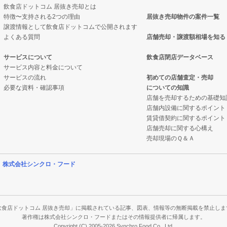
飲食店ドットコム 居抜き売却とは
特徴〜支持される2つの理由
居抜き売却物件の案件一覧
件の案件一覧
却物件の案件一覧
譲渡情報として飲食店ドットコムで公開されます
よくある質問
店舗売却・譲渡額相場を知る
の案件一覧
抜き売却物件の案件一覧
サービスについて
飲食店閉店データベース
サービス内容と料金について
却物件の案件一覧
クの居抜き売却物件の案件一覧
サービスの流れ
初めての店舗査定・売却
必要な資料・確認事項
についての知識
件の案件一覧
案件一覧
店舗を売却するための基礎知
店舗内設備に関するポイント
売却物件の案件一覧
の居抜き売却物件の案件一覧
賃貸借契約に関するポイント
店舗売却に関する心構え
の案件一覧
案件一覧
売却現場のＱ＆Ａ
件の案件一覧
案件一覧
営
株式会社シンクロ・フード
売却物件の案件一覧
の案件一覧
の案件一覧
飲食店ドットコム 居抜き売却」に掲載されている記事、図表、情報等の無断掲載を禁止しま
著作権は株式会社シンクロ・フードまたはその情報提供者に帰属します。
Copyright (C) 2005-2026 Synchro Food Co., Ltd.