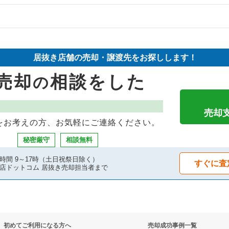
却物件の案件一覧
件の案件一覧
の案件一覧
却物件の案件一覧
件の案件一覧
居抜き店舗の売却・譲渡先をお探しします！
件の案件一覧
却物件の案件一覧
案件一覧
売却
相談をした
の
件の案件一覧
案件一覧
物件の案件一覧
物件の案件一覧
却物件の案件一覧
の案件一覧
売却
をお考えの方、お気軽にご連絡ください。
の案件一覧
案件一覧
案件一覧
秘密厳守
相談無料
却物件の案件一覧
案件一覧
の案件一覧
時間 9～17時（土日祝祭日除く）
すぐに査
店ドットコム 居抜き売却担当者まで
の案件一覧
抜き売却物件の案件一覧
却物件の案件一覧
物件の案件一覧
初めてご利用になる方へ
売却成功事例一覧
売却物件の案件一覧
の案件一覧