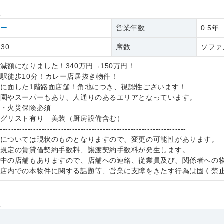
報
レー
営業年数
0.5年
:30
席数
ソファ
減額になりました！340万円→150万円！
駅徒歩10分！カレー店居抜き物件！
に面した1階路面店舗！角地につき、視認性ございます！
公園やスーパーもあり、人通りのあるエリアとなっています。
社・火災保険必須
・グリスト有り 美装（厨房設備含む）
--------------------------------------------------------------------
件については現状のものとなりますので、変更の可能性があります。
社規定の賃貸借契約手数料、譲渡契約手数料が発生します。
業中の店舗もありますので、店舗への連絡、従業員及び、関係者への
、店内での本物件に関する話題等、営業に支障をきたす行為は固く禁
社