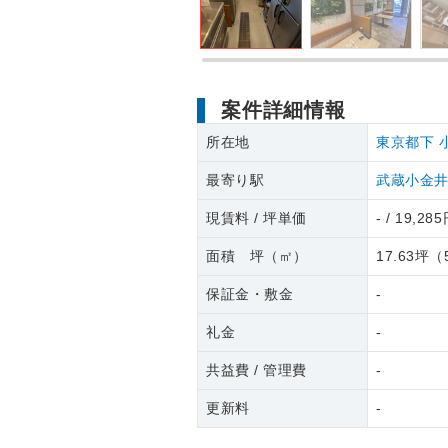
案件詳細情報
所在地
東京都下
最寄り駅
武蔵小金
現賃料 / 坪単価
- / 19,28
面積 坪（㎡）
17.63坪
（
保証金・敷金
-
礼金
-
共益費 / 管理費
-
更新料
-