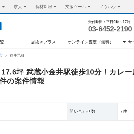
装
求人
食材厨房
支援ツール
ノウハウ
受付時間：平日9時～17時
03-6452-2190
一覧
居抜きプラス
オンライン査定（無料）
サ
市
案件詳細
 17.6坪 武蔵小金井駅徒歩10分！カ
件の案件情報
問い合わせ数
7件