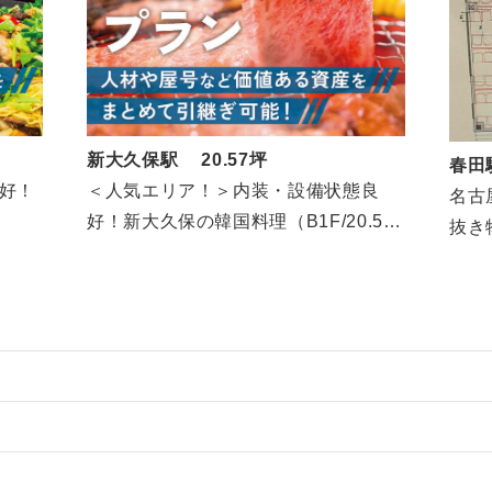
新大久保駅 20.57坪
春田駅
好！
＜人気エリア！＞内装・設備状態良
名古
好！新大久保の韓国料理（B1F/20.57
抜き
坪）
物件の案件一覧
売却物件の案件一覧
物件の案件一覧