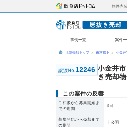
物件内
事例一覧
案件
店舗売却トップ
東京都下
小金井
小金井市
12246
譲渡No.
き売却物
この案件の反響
ご相談から募集開始ま
3日
での期間
募集開始から売却まで
非公開
の期間