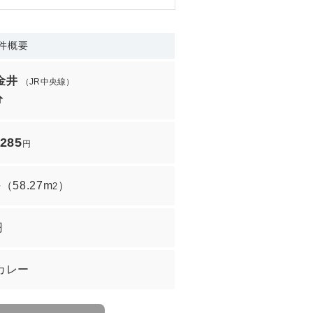
件概要
金井
（JR中央線）
分
,285
円
坪
（
58.27m
）
2
円
カレー