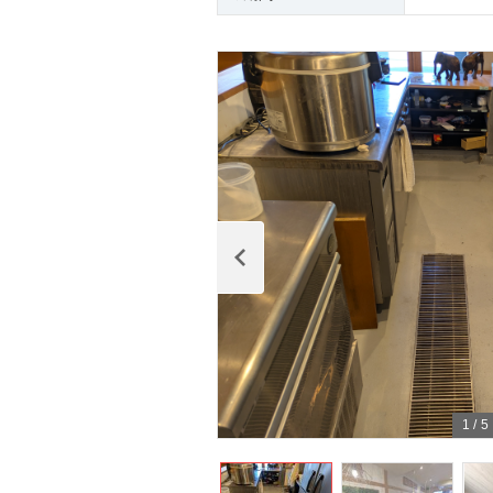
1
/
5