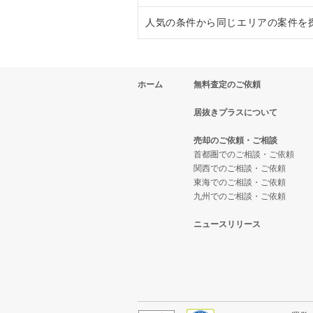
人気の条件から同じエリアの案件を
東京都下のイタリア料理の居抜き
小金井市の焼肉の居抜き売却物件
武蔵小金井駅のラーメンの居抜き
東京都下の中華の居抜き売却物件
小金井市のアジア料理の居抜き売
武蔵小金井駅の焼肉の居抜き売却
東京都下の1階の飲食店の居抜き
ホーム
無料査定のご依頼
東京都下のそば・うどんの居抜き
小金井市のカフェの居抜き売却物
武蔵小金井駅のアジア料理の居抜
小金井市の1階の飲食店の居抜き
居抜きプラスについて
東京都下の寿司の居抜き売却物件
小金井市の居酒屋・ダイニングバ
武蔵小金井駅のカフェの居抜き売
武蔵小金井駅の1階の飲食店の居
売却のご依頼・ご相談
東京都下の焼肉の居抜き売却物件
小金井市のその他の居抜き売却物
武蔵小金井駅の居酒屋・ダイニン
東京都下の1階のアジア料理の居
首都圏でのご相談・ご依頼
関西でのご相談・ご依頼
東京都下の鉄板焼き・お好み焼の
武蔵小金井駅のその他の居抜き売
東京都下の20坪以下の飲食店の居
東海でのご相談・ご依頼
九州でのご相談・ご依頼
東京都下のアジア料理の居抜き売
小金井市の20坪以下の飲食店の居
ニュースリリース
東京都下のカフェの居抜き売却物
武蔵小金井駅の20坪以下の飲食
東京都下のテイクアウトの居抜き
東京都下の20坪以下のアジア料
東京都下のお弁当・惣菜・デリの