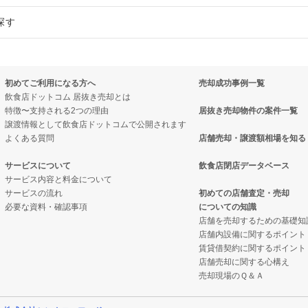
探す
売却物件の案件一覧
の案件一覧
売却物件の案件一覧
の案件一覧
却物件の案件一覧
物件の案件一覧
売却物件の案件一覧
初めてご利用になる方へ
売却成功事例一覧
売却物件の案件一覧
件の案件一覧
き売却物件の案件一覧
売却物件の案件一覧
飲食店ドットコム 居抜き売却とは
特徴〜支持される2つの理由
居抜き売却物件の案件一覧
の案件一覧
ーの居抜き売却物件の案件一覧
却物件の案件一覧
抜き売却物件の案件一覧
譲渡情報として飲食店ドットコムで公開されます
よくある質問
店舗売却・譲渡額相場を知る
の案件一覧
件の案件一覧
グバーの居抜き売却物件の案件一覧
抜き売却物件の案件一覧
サービスについて
飲食店閉店データベース
居抜き売却物件の案件一覧
却物件の案件一覧
抜き売却物件の案件一覧
サービス内容と料金について
サービスの流れ
初めての店舗査定・売却
必要な資料・確認事項
についての知識
却物件の案件一覧
抜き売却物件の案件一覧
店舗を売却するための基礎知
店舗内設備に関するポイント
件の案件一覧
店の居抜き売却物件の案件一覧
賃貸借契約に関するポイント
店舗売却に関する心構え
売却物件の案件一覧
理の居抜き売却物件の案件一覧
売却現場のＱ＆Ａ
居抜き売却物件の案件一覧