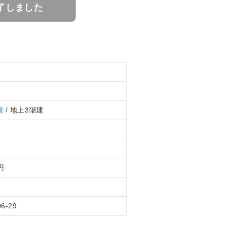
了しました
階
/ 地上3階建
円
06-29