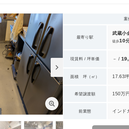
案
武蔵小
最寄り駅
10
徒歩
19
現賃料 / 坪単価
－ /
17.63
面積 坪（㎡）
150万
希望譲渡額
インド
前業態