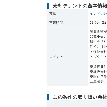
売却テナントの基本情
業態
インドカ
営業時間
11:00 - 22
譲渡金額が
武蔵小金井
緑中央通り
近くには
・保証会
コメント
・ダクト
------------
※賃貸条
※取扱会
※現在営
写真撮影
この案件の取り扱い会