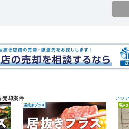
き売却案件
アジ
居抜きプラス
居抜き