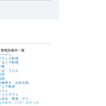
業態別案件一覧
ラーメン
フランス料理
イタリア料理
中華
そば・うどん
寿司
焼肉
鉄板焼き・お好み焼
アジア料理
カフェ
テイクアウト
お弁当・惣菜・デリ
カラオケ・パブ・スナック