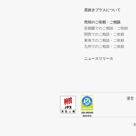
居抜きプラスについて
稲城市の飲食店の居抜き売却物件
東京都下のテイクアウトの居抜き
売却のご依頼・ご相談
三鷹市の飲食店の居抜き売却物件
東京都下のお弁当・惣菜・デリの
首都圏でのご相談・ご依頼
関西でのご相談・ご依頼
東海でのご相談・ご依頼
清瀬市の飲食店の居抜き売却物件
東京都下のカラオケ・パブ・スナ
九州でのご相談・ご依頼
小平市の飲食店の居抜き売却物件
東京都下のバーの居抜き売却物件
ニュースリリース
あきる野市の飲食店の居抜き売却
東京都下の居酒屋・ダイニングバ
多摩市の飲食店の居抜き売却物件
東京都下の専門料理の居抜き売却
狛江市の飲食店の居抜き売却物件
東京都下の和食の居抜き売却物件
運
西東京市の飲食店の居抜き売却物
東京都下の洋食の居抜き売却物件
日野市の飲食店の居抜き売却物件
東京都下のその他の居抜き売却物
「