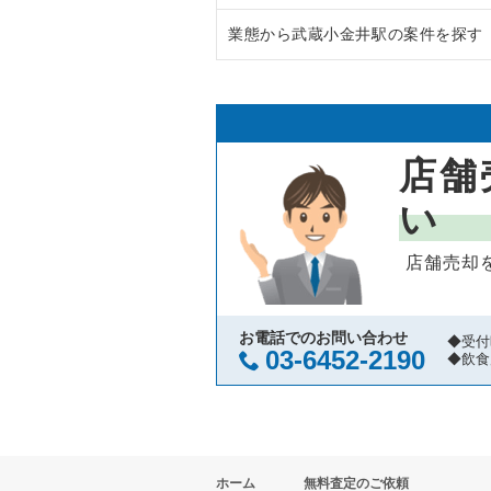
業態から武蔵小金井駅の案件を探す
八王子市の飲食店の居抜き売却物
東京都下のラーメンの居抜き売却
武蔵野市の飲食店の居抜き売却物
東京都下のフランス料理の居抜き
武蔵小金井駅のラーメンの居抜き
立川市の飲食店の居抜き売却物件
東京都下のイタリア料理の居抜き
武蔵小金井駅の焼肉の居抜き売却
店舗
町田市の飲食店の居抜き売却物件
東京都下の中華の居抜き売却物件
武蔵小金井駅のアジア料理の居抜
い
東村山市の飲食店の居抜き売却物
東京都下のそば・うどんの居抜き
武蔵小金井駅のカフェの居抜き売
店舗売却
国立市の飲食店の居抜き売却物件
東京都下の寿司の居抜き売却物件
武蔵小金井駅の居酒屋・ダイニン
小金井市の飲食店の居抜き売却物
東京都下の焼肉の居抜き売却物件
武蔵小金井駅のその他の居抜き売
お電話でのお問い合わせ
◆受付
03-6452-2190
◆飲食
府中市の飲食店の居抜き売却物件
東京都下の鉄板焼き・お好み焼の
国分寺市の飲食店の居抜き売却物
東京都下のアジア料理の居抜き売
ホーム
無料査定のご依頼
昭島市の飲食店の居抜き売却物件
東京都下のカフェの居抜き売却物