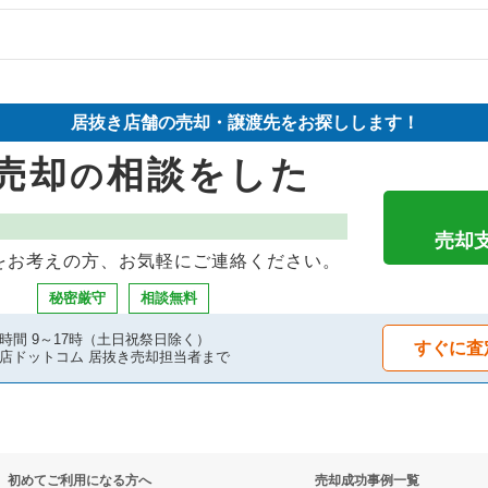
件の案件一覧
物件の案件一覧
件の案件一覧
売却物件の案件一覧
売却物件の案件一覧
居抜き店舗の売却・譲渡先をお探しします！
の案件一覧
売却物件の案件一覧
物件の案件一覧
売却
相談をした
の
の案件一覧
の案件一覧
き売却物件の案件一覧
件の案件一覧
売却物件の案件一覧
却物件の案件一覧
売却
をお考えの方、お気軽にご連絡ください。
の案件一覧
の案件一覧
グバーの居抜き売却物件の案件一覧
秘密厳守
相談無料
件の案件一覧
の案件一覧
却物件の案件一覧
時間 9～17時（土日祝祭日除く）
すぐに査
店ドットコム 居抜き売却担当者まで
の案件一覧
居抜き売却物件の案件一覧
件の案件一覧
却物件の案件一覧
初めてご利用になる方へ
売却成功事例一覧
の案件一覧
件の案件一覧