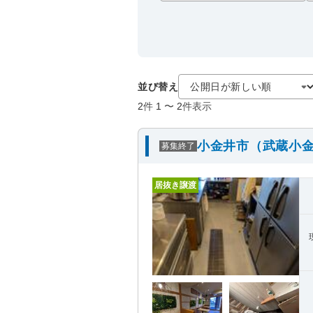
並び替え
2
件
1
〜
2
件表示
小金井市（武蔵小金
募集終了
居抜き譲渡