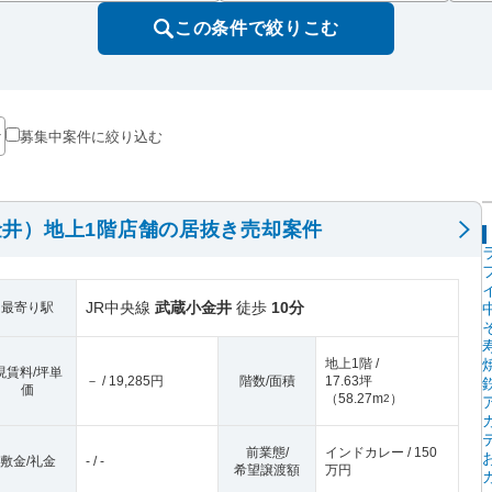
この条件で絞りこむ
募集中案件に絞り込む
井）地上1階店舗の居抜き売却案件
JR中央線
武蔵小金井
徒歩
10分
最寄り駅
地上1階 /
現賃料/坪単
－ / 19,285円
階数/面積
17.63坪
価
（
58.27m
）
2
前業態/
インドカレー / 150
敷金/礼金
- / -
希望譲渡額
万円