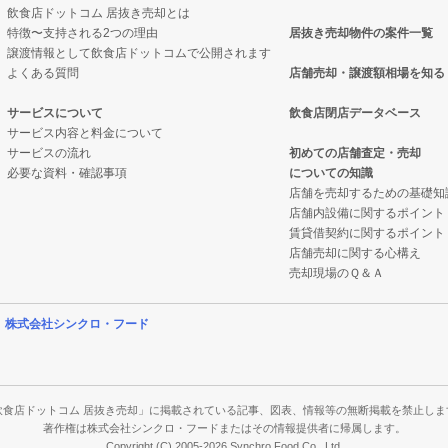
飲食店ドットコム 居抜き売却とは
特徴〜支持される2つの理由
居抜き売却物件の案件一覧
の案件一覧
売却物件の案件一覧
譲渡情報として飲食店ドットコムで公開されます
よくある質問
店舗売却・譲渡額相場を知る
の案件一覧
居抜き売却物件の案件一覧
サービスについて
飲食店閉店データベース
サービス内容と料金について
の案件一覧
ックの居抜き売却物件の案件一覧
サービスの流れ
初めての店舗査定・売却
必要な資料・確認事項
についての知識
の案件一覧
の案件一覧
店舗を売却するための基礎知
店舗内設備に関するポイント
物件の案件一覧
ーの居抜き売却物件の案件一覧
賃貸借契約に関するポイント
店舗売却に関する心構え
の案件一覧
物件の案件一覧
売却現場のＱ＆Ａ
の案件一覧
の案件一覧
営
株式会社シンクロ・フード
件の案件一覧
の案件一覧
の案件一覧
件の案件一覧
飲食店ドットコム 居抜き売却」に掲載されている記事、図表、情報等の無断掲載を禁止しま
著作権は株式会社シンクロ・フードまたはその情報提供者に帰属します。
Copyright (C) 2005-2026 Synchro Food Co., Ltd.