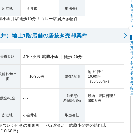
所在地
小金井市
取扱会社
－
蔵小金井駅徒歩10分！カレー店居抜き物件！
井）地上1階店舗の居抜き売却案件
JR中央線
武蔵小金井
徒歩
20分
最寄り駅
地上1階 /
現賃料/坪単
－ / 10,300円
階数/面積
10.68坪
価
（
35.306m
）
2
前業態/
焼肉、韓国料理 /
敷金/礼金
- / -
希望譲渡額
600万円
所在地
小金井市
取扱会社
－
屋号レシピそのまま可！＞街道沿い！武蔵小金井の焼肉店
F/10.68坪)