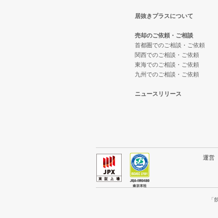
居抜きプラスについて
稲城市の飲食店の居抜き売却物件
東京都下のテイクアウトの居抜き
売却のご依頼・ご相談
三鷹市の飲食店の居抜き売却物件
東京都下のお弁当・惣菜・デリの
首都圏でのご相談・ご依頼
関西でのご相談・ご依頼
東海でのご相談・ご依頼
清瀬市の飲食店の居抜き売却物件
東京都下のカラオケ・パブ・スナ
九州でのご相談・ご依頼
小平市の飲食店の居抜き売却物件
東京都下のバーの居抜き売却物件
ニュースリリース
あきる野市の飲食店の居抜き売却
東京都下の居酒屋・ダイニングバ
多摩市の飲食店の居抜き売却物件
東京都下の専門料理の居抜き売却
狛江市の飲食店の居抜き売却物件
東京都下の和食の居抜き売却物件
運
西東京市の飲食店の居抜き売却物
東京都下の洋食の居抜き売却物件
日野市の飲食店の居抜き売却物件
東京都下のその他の居抜き売却物
「