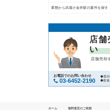
業態から武蔵小金井駅の案件を探す
八王子市の飲食店の居抜き売却物
東京都下のラーメンの居抜き売却
武蔵野市の飲食店の居抜き売却物
東京都下のフランス料理の居抜き
武蔵小金井駅のラーメンの居抜き
立川市の飲食店の居抜き売却物件
東京都下のイタリア料理の居抜き
武蔵小金井駅の焼肉の居抜き売却
店舗
町田市の飲食店の居抜き売却物件
東京都下の中華の居抜き売却物件
武蔵小金井駅のアジア料理の居抜
い
東村山市の飲食店の居抜き売却物
東京都下のそば・うどんの居抜き
武蔵小金井駅のカフェの居抜き売
店舗売却
国立市の飲食店の居抜き売却物件
東京都下の寿司の居抜き売却物件
武蔵小金井駅の居酒屋・ダイニン
小金井市の飲食店の居抜き売却物
東京都下の焼肉の居抜き売却物件
武蔵小金井駅のその他の居抜き売
お電話でのお問い合わせ
◆受付
03-6452-2190
◆飲食
府中市の飲食店の居抜き売却物件
東京都下の鉄板焼き・お好み焼の
国分寺市の飲食店の居抜き売却物
東京都下のアジア料理の居抜き売
ホーム
無料査定のご依頼
昭島市の飲食店の居抜き売却物件
東京都下のカフェの居抜き売却物