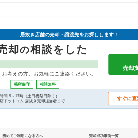
件の案件一覧
物件の案件一覧
件の案件一覧
売却物件の案件一覧
売却物件の案件一覧
居抜き店舗の売却・譲渡先をお探しします！
の案件一覧
売却物件の案件一覧
物件の案件一覧
売却
相談をした
の
の案件一覧
の案件一覧
き売却物件の案件一覧
件の案件一覧
売却物件の案件一覧
却物件の案件一覧
売却
をお考えの方、お気軽にご連絡ください。
の案件一覧
の案件一覧
グバーの居抜き売却物件の案件一覧
秘密厳守
相談無料
件の案件一覧
の案件一覧
却物件の案件一覧
時間 9～17時（土日祝祭日除く）
すぐに査
店ドットコム 居抜き売却担当者まで
の案件一覧
居抜き売却物件の案件一覧
件の案件一覧
却物件の案件一覧
初めてご利用になる方へ
売却成功事例一覧
の案件一覧
件の案件一覧