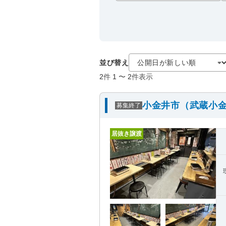
並び替え
2
件
1
〜
2
件表示
小金井市（武蔵小金
募集終了
居抜き譲渡