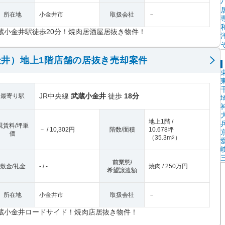
所在地
小金井市
取扱会社
－
蔵小金井駅徒歩20分！焼肉居酒屋居抜き物件！
井）地上1階店舗の居抜き売却案件
JR中央線
武蔵小金井
徒歩
18分
最寄り駅
地上1階 /
現賃料/坪単
－ / 10,302円
階数/面積
10.678坪
価
（
35.3m
）
2
前業態/
敷金/礼金
- / -
焼肉 / 250万円
希望譲渡額
所在地
小金井市
取扱会社
－
蔵小金井ロードサイド！焼肉店居抜き物件！