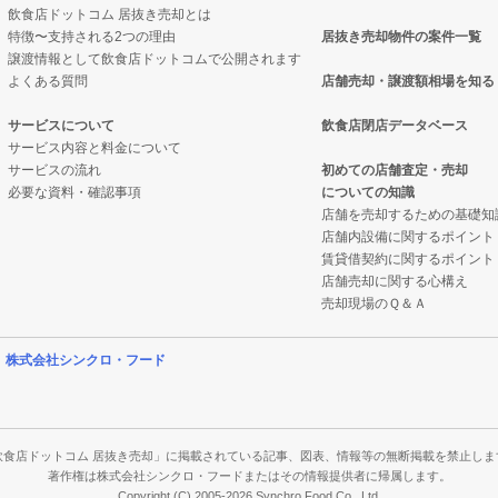
飲食店ドットコム 居抜き売却とは
特徴〜支持される2つの理由
居抜き売却物件の案件一覧
の案件一覧
売却物件の案件一覧
譲渡情報として飲食店ドットコムで公開されます
よくある質問
店舗売却・譲渡額相場を知る
の案件一覧
居抜き売却物件の案件一覧
サービスについて
飲食店閉店データベース
サービス内容と料金について
の案件一覧
ックの居抜き売却物件の案件一覧
サービスの流れ
初めての店舗査定・売却
必要な資料・確認事項
についての知識
の案件一覧
の案件一覧
店舗を売却するための基礎知
店舗内設備に関するポイント
物件の案件一覧
ーの居抜き売却物件の案件一覧
賃貸借契約に関するポイント
店舗売却に関する心構え
の案件一覧
物件の案件一覧
売却現場のＱ＆Ａ
の案件一覧
の案件一覧
営
株式会社シンクロ・フード
件の案件一覧
の案件一覧
の案件一覧
件の案件一覧
飲食店ドットコム 居抜き売却」に掲載されている記事、図表、情報等の無断掲載を禁止しま
著作権は株式会社シンクロ・フードまたはその情報提供者に帰属します。
Copyright (C) 2005-2026 Synchro Food Co., Ltd.