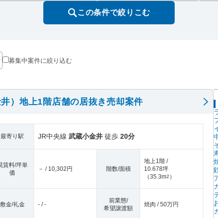
この条件で絞りこむ
募集中案件に絞り込む
井）地上1階店舗の居抜き売却案件
JR中央線
武蔵小金井
徒歩
20分
最寄り駅
地上1階 /
現賃料/坪単
－ / 10,302円
階数/面積
10.678坪
価
（
35.3m
）
2
前業態/
敷金/礼金
- / -
焼肉 / 50万円
希望譲渡額