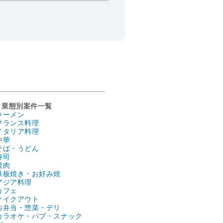
業態別案件一覧
ラーメン
フランス料理
イタリア料理
中華
そば・うどん
寿司
焼肉
鉄板焼き・お好み焼
アジア料理
カフェ
テイクアウト
お弁当・惣菜・デリ
カラオケ・パブ・スナック