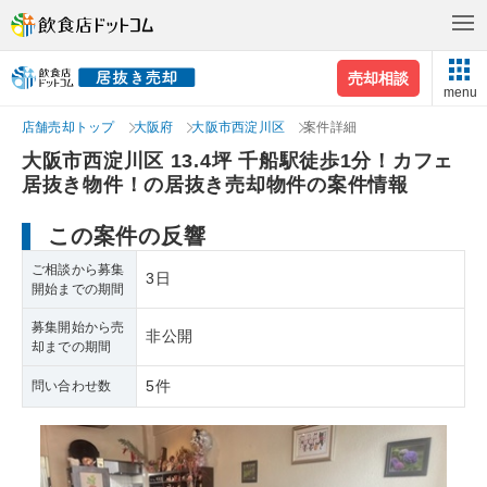
売却相談
menu
店舗売却トップ
大阪府
大阪市西淀川区
案件詳細
大阪市西淀川区 13.4坪 千船駅徒歩1分！カフェ
居抜き物件！の居抜き売却物件の案件情報
この案件の反響
ご相談から募集
3日
開始までの期間
募集開始から売
非公開
却までの期間
5件
問い合わせ数