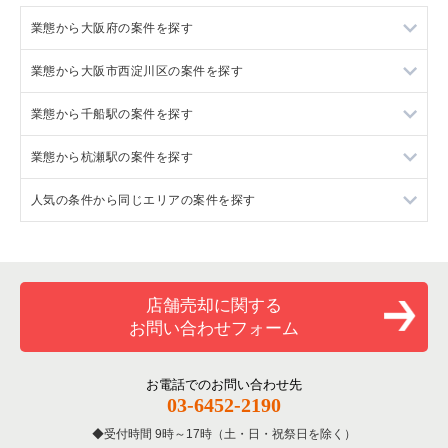
業態から大阪府の案件を探す
業態から大阪市西淀川区の案件を探す
大阪府のラーメンの居抜き売却物件の案件一覧
業態から千船駅の案件を探す
大阪府のフランス料理の居抜き売却物件の案件一覧
大阪市西淀川区の鉄板焼き・お好み焼の居抜き売却物件の案件
一覧
業態から杭瀬駅の案件を探す
大阪府のイタリア料理の居抜き売却物件の案件一覧
千船駅のカフェの居抜き売却物件の案件一覧
大阪市西淀川区のアジア料理の居抜き売却物件の案件一覧
人気の条件から同じエリアの案件を探す
大阪府の中華の居抜き売却物件の案件一覧
千船駅の居酒屋・ダイニングバーの居抜き売却物件の案件一覧
杭瀬駅のカフェの居抜き売却物件の案件一覧
大阪市西淀川区のカフェの居抜き売却物件の案件一覧
大阪府のそば・うどんの居抜き売却物件の案件一覧
大阪府の1階の飲食店の居抜き売却物件の案件一覧
大阪市西淀川区の居酒屋・ダイニングバーの居抜き売却物件の
案件一覧
大阪府の寿司の居抜き売却物件の案件一覧
大阪市西淀川区の1階の飲食店の居抜き売却物件の案件一覧
店舗売却に関する
お問い合わせフォーム
大阪府の焼肉の居抜き売却物件の案件一覧
千船駅の1階の飲食店の居抜き売却物件の案件一覧
大阪府の鉄板焼き・お好み焼の居抜き売却物件の案件一覧
杭瀬駅の1階の飲食店の居抜き売却物件の案件一覧
お電話でのお問い合わせ先
03-6452-2190
大阪府のアジア料理の居抜き売却物件の案件一覧
大阪府の1階のカフェの居抜き売却物件の案件一覧
受付時間 9時～17時（土・日・祝祭日を除く）