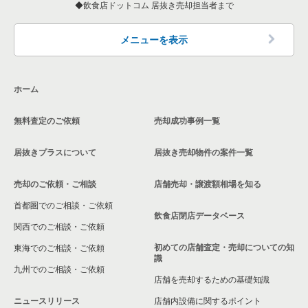
飲食店ドットコム 居抜き売却担当者まで
大阪府のカフェの居抜き売却物件の案件一覧
大阪府の20坪以下の飲食店の居抜き売却物件の案件一覧
大阪府のテイクアウトの居抜き売却物件の案件一覧
大阪市西淀川区の20坪以下の飲食店の居抜き売却物件の案件一
メニューを表示
覧
大阪府のお弁当・惣菜・デリの居抜き売却物件の案件一覧
千船駅の20坪以下の飲食店の居抜き売却物件の案件一覧
ホーム
大阪府のカラオケ・パブ・スナックの居抜き売却物件の案件一
覧
杭瀬駅の20坪以下の飲食店の居抜き売却物件の案件一覧
無料査定のご依頼
売却成功事例一覧
大阪府のバーの居抜き売却物件の案件一覧
大阪府の20坪以下のカフェの居抜き売却物件の案件一覧
居抜きプラスについて
居抜き売却物件の案件一覧
大阪府の居酒屋・ダイニングバーの居抜き売却物件の案件一覧
大阪府の現賃料20万円以下の飲食店の居抜き売却物件の案件一
覧
売却のご依頼・ご相談
店舗売却・譲渡額相場を知る
大阪府の和食の居抜き売却物件の案件一覧
首都圏でのご相談・ご依頼
大阪市西淀川区の現賃料20万円以下の飲食店の居抜き売却物件
飲食店閉店データベース
の案件一覧
大阪府の洋食の居抜き売却物件の案件一覧
関西でのご相談・ご依頼
初めての店舗査定・売却についての知
東海でのご相談・ご依頼
千船駅の現賃料20万円以下の飲食店の居抜き売却物件の案件一
大阪府のその他の居抜き売却物件の案件一覧
識
覧
九州でのご相談・ご依頼
店舗を売却するための基礎知識
杭瀬駅の現賃料20万円以下の飲食店の居抜き売却物件の案件一
ニュースリリース
店舗内設備に関するポイント
覧