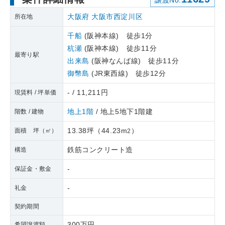
譲渡No.
大阪府
大阪市西淀川区
所在地
千船
(阪神本線) 徒歩1分
杭瀬
(阪神本線) 徒歩11分
最寄り駅
出来島
(阪神なんば線) 徒歩11分
御幣島
(JR東西線) 徒歩12分
- / 11,211円
現賃料 / 坪単価
地上1階
/ 地上5地下1階建
階数 / 建物
13.38坪
（
44.23m
）
面積 坪（㎡）
2
鉄筋コンクリート造
構造
-
保証金・敷金
-
礼金
契約期間
300万円
希望譲渡額