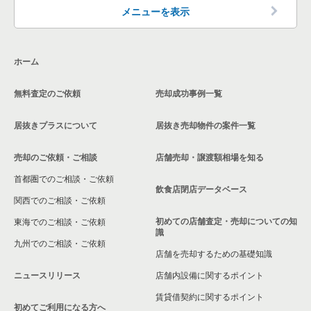
高石市の飲食店の居抜き売却物件の案件一覧
メニューを表示
大阪市生野区の飲食店の居抜き売却物件の案件一覧
ホーム
交野市の飲食店の居抜き売却物件の案件一覧
無料査定のご依頼
売却成功事例一覧
大阪市鶴見区の飲食店の居抜き売却物件の案件一覧
居抜きプラスについて
居抜き売却物件の案件一覧
大阪市浪速区の飲食店の居抜き売却物件の案件一覧
売却のご依頼・ご相談
店舗売却・譲渡額相場を知る
八尾市の飲食店の居抜き売却物件の案件一覧
首都圏でのご相談・ご依頼
大東市の飲食店の居抜き売却物件の案件一覧
飲食店閉店データベース
関西でのご相談・ご依頼
箕面市の飲食店の居抜き売却物件の案件一覧
初めての店舗査定・売却についての知
東海でのご相談・ご依頼
識
九州でのご相談・ご依頼
大阪市淀川区の飲食店の居抜き売却物件の案件一覧
店舗を売却するための基礎知識
ニュースリリース
店舗内設備に関するポイント
大阪市東成区の飲食店の居抜き売却物件の案件一覧
賃貸借契約に関するポイント
初めてご利用になる方へ
大阪市城東区の飲食店の居抜き売却物件の案件一覧