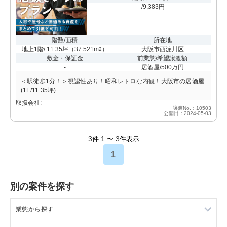
－ /9,383円
階数/面積
所在地
地上1階/ 11.35坪
（
37.521m
）
大阪市西淀川区
2
敷金・保証金
前業態/希望譲渡額
-
居酒屋/500万円
＜駅徒歩1分！＞視認性あり！昭和レトロな内観！大阪市の居酒屋
(1F/11.35坪)
取扱会社: －
譲渡No.：10503
公開日：2024-05-03
3
1
3
件
〜
件表示
1
別の案件を探す
業態から探す