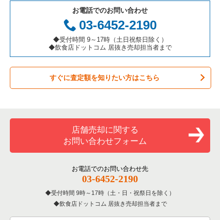
お電話でのお問い合わせ
お弁当・惣菜・デリの居抜き売却物件の案件一覧
三重県の飲食店の居抜き売却物件の案件一覧
大阪市都島区の飲食店の居抜き売却物件の案件一覧
大阪府のアジア料理の居抜き売却物件の案件一覧
03-6452-2190
カラオケ・パブ・スナックの居抜き売却物件の案件一覧
大阪市阿倍野区の飲食店の居抜き売却物件の案件一覧
大阪府のカフェの居抜き売却物件の案件一覧
◆受付時間 9～17時（土日祝祭日除く）
◆飲食店ドットコム 居抜き売却担当者まで
バーの居抜き売却物件の案件一覧
東大阪市の飲食店の居抜き売却物件の案件一覧
大阪府のテイクアウトの居抜き売却物件の案件一覧
すぐに査定額を知りたい方はこちら
居酒屋・ダイニングバーの居抜き売却物件の案件一覧
吹田市の飲食店の居抜き売却物件の案件一覧
大阪府のお弁当・惣菜・デリの居抜き売却物件の案件一覧
専門料理の居抜き売却物件の案件一覧
大阪市西成区の飲食店の居抜き売却物件の案件一覧
大阪府のカラオケ・パブ・スナックの居抜き売却物件の案件一
覧
和食の居抜き売却物件の案件一覧
堺市堺区の飲食店の居抜き売却物件の案件一覧
店舗売却に関する
大阪府のバーの居抜き売却物件の案件一覧
お問い合わせフォーム
洋食の居抜き売却物件の案件一覧
大阪市東住吉区の飲食店の居抜き売却物件の案件一覧
大阪府の居酒屋・ダイニングバーの居抜き売却物件の案件一覧
その他の居抜き売却物件の案件一覧
門真市の飲食店の居抜き売却物件の案件一覧
お電話でのお問い合わせ先
大阪府の和食の居抜き売却物件の案件一覧
03-6452-2190
寝屋川市の飲食店の居抜き売却物件の案件一覧
受付時間 9時～17時（土・日・祝祭日を除く）
大阪府の洋食の居抜き売却物件の案件一覧
飲食店ドットコム 居抜き売却担当者まで
大阪市天王寺区の飲食店の居抜き売却物件の案件一覧
大阪府のその他の居抜き売却物件の案件一覧