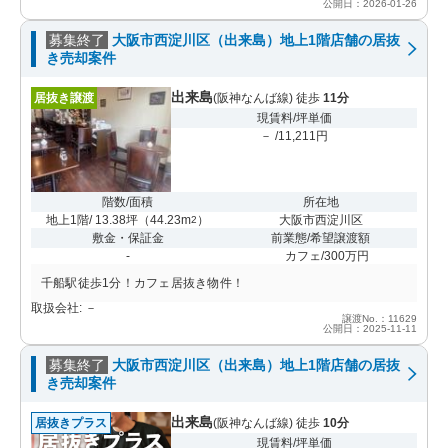
公開日：2026-01-26
募集終了
大阪市西淀川区（出来島）地上1階店舗の居抜
き売却案件
出来島
居抜き譲渡
(阪神なんば線) 徒歩
11分
現賃料/坪単価
－ /11,211円
階数/面積
所在地
地上1階/ 13.38坪
（
44.23m
）
大阪市西淀川区
2
敷金・保証金
前業態/希望譲渡額
-
カフェ/300万円
千船駅徒歩1分！カフェ居抜き物件！
取扱会社: －
譲渡No.：11629
公開日：2025-11-11
募集終了
大阪市西淀川区（出来島）地上1階店舗の居抜
き売却案件
出来島
居抜きプラス
(阪神なんば線) 徒歩
10分
現賃料/坪単価