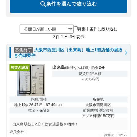
条件を選んで絞り込む
募集中案件に絞り込む
3
1
3
件
〜
件表示
募集終了
大阪市西淀川区（出来島）地上1階店舗の居抜
き売却案件
出来島
居抜き譲渡
(阪神なんば線) 徒歩
2分
現賃料/坪単価
－ /6,649円
階数/面積
所在地
地上1階/ 26.47坪
（
87.49m
）
大阪市西淀川区
2
敷金・保証金
前業態/希望譲渡額
-
アジア料理/150万円
出来島駅徒歩2分！飲食店居抜き物件！
取扱会社: －
譲渡No.：12172