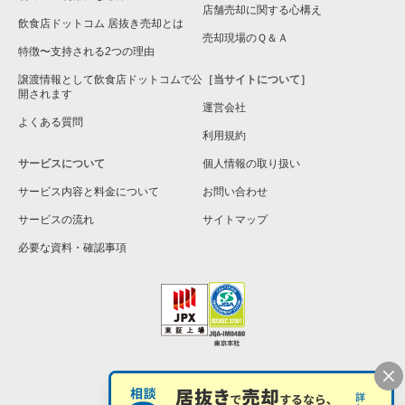
店舗売却に関する心構え
飲食店ドットコム 居抜き売却とは
大阪市旭区の飲食店の居抜き売却物件の案件一覧
売却現場のＱ＆Ａ
特徴〜支持される2つの理由
和泉市の飲食店の居抜き売却物件の案件一覧
譲渡情報として飲食店ドットコムで公
［当サイトについて］
開されます
運営会社
池田市の飲食店の居抜き売却物件の案件一覧
よくある質問
利用規約
大阪市東淀川区の飲食店の居抜き売却物件の案件一覧
サービスについて
個人情報の取り扱い
サービス内容と料金について
大阪市大正区の飲食店の居抜き売却物件の案件一覧
お問い合わせ
サービスの流れ
サイトマップ
堺市美原区の飲食店の居抜き売却物件の案件一覧
必要な資料・確認事項
藤井寺市の飲食店の居抜き売却物件の案件一覧
大阪市平野区の飲食店の居抜き売却物件の案件一覧
大阪市住吉区の飲食店の居抜き売却物件の案件一覧
個人情報の取扱い
お問い合わせ
柏原市の飲食店の居抜き売却物件の案件一覧