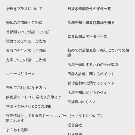
覧
居抜きプラスについて
居抜き売却物件の案件一覧
石橋阪大前駅の20坪以下の飲食店の居抜き売却物件の案件一覧
大阪府のバーの居抜き売却物件の案件一覧
売却のご依頼・ご相談
大阪府の20坪以下のその他の居抜き売却物件の案件一覧
店舗売却・譲渡額相場を知る
大阪府の居酒屋・ダイニングバーの居抜き売却物件の案件一覧
首都圏でのご相談・ご依頼
大阪府の現賃料20万円以下の飲食店の居抜き売却物件の案件一
飲食店閉店データベース
大阪府の和食の居抜き売却物件の案件一覧
覧
関西でのご相談・ご依頼
初めての店舗査定・売却についての知
東海でのご相談・ご依頼
大阪府の洋食の居抜き売却物件の案件一覧
池田市の現賃料20万円以下の飲食店の居抜き売却物件の案件一
識
覧
九州でのご相談・ご依頼
店舗を売却するための基礎知識
大阪府のその他の居抜き売却物件の案件一覧
石橋阪大前駅の現賃料20万円以下の飲食店の居抜き売却物件の
ニュースリリース
店舗内設備に関するポイント
案件一覧
賃貸借契約に関するポイント
初めてご利用になる方へ
大阪府の現賃料20万円以下のその他の居抜き売却物件の案件一
店舗売却に関する心構え
覧
飲食店ドットコム 居抜き売却とは
売却現場のＱ＆Ａ
特徴〜支持される2つの理由
譲渡情報として飲食店ドットコムで公
［当サイトについて］
開されます
運営会社
よくある質問
利用規約