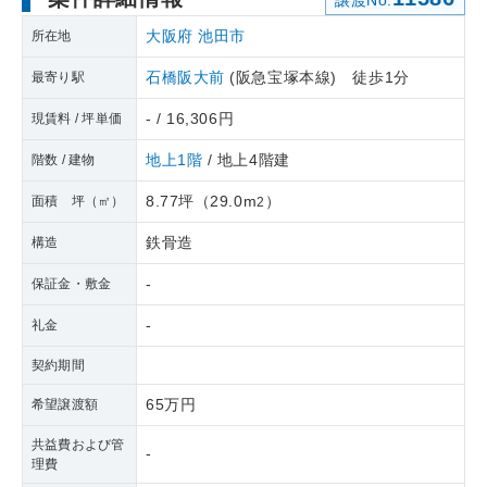
譲渡No.
大阪府
池田市
所在地
石橋阪大前
(阪急宝塚本線) 徒歩1分
最寄り駅
- / 16,306円
現賃料 / 坪単価
地上1階
/ 地上4階建
階数 / 建物
8.77坪
（
29.0m
）
面積 坪（㎡）
2
鉄骨造
構造
-
保証金・敷金
-
礼金
契約期間
65万円
希望譲渡額
共益費および管
-
理費