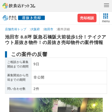
売却相談
menu
店舗売却トップ
大阪府
池田市
案件詳細
池田市 8.8坪 阪急石橋阪大前徒歩1分！テイクア
ウト居抜き物件！の居抜き売却物件の案件情報
この案件の反響
ご相談から募集
9日
開始までの期間
募集開始から売
非公開
却までの期間
2件
問い合わせ数