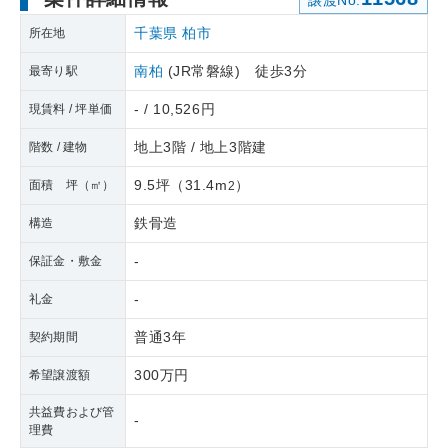
譲渡No.
千葉県
柏市
所在地
南柏
(JR常磐線) 徒歩3分
最寄り駅
- / 10,526円
現賃料 / 坪単価
地上3階 / 地上3階建
階数 / 建物
9.5坪
（
31.4m
）
面積 坪（㎡）
2
鉄骨造
構造
-
保証金・敷金
-
礼金
普通3年
契約期間
300万円
希望譲渡額
共益費および管
-
理費