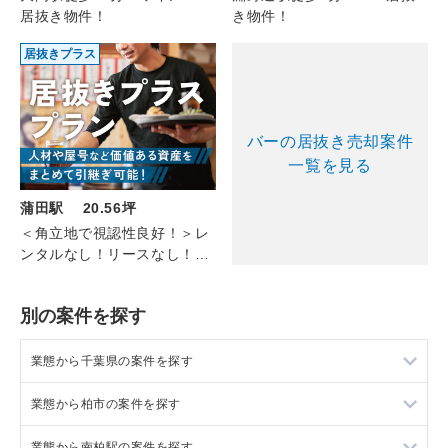
居抜き物件！
き物件！
居抜きプラス
バーの居抜き売却案件
一覧を見る
蒲田駅 20.56坪
＜角立地で視認性良好！＞レ
ンタルなし！リースなし！蒲
田のアミューズメントバー
(6F/20.56坪)
別の案件を探す
業態から千葉県の案件を探す
業態から柏市の案件を探す
千葉県のラーメンの居抜き売却物件の案件一覧
業態から南柏駅の案件を探す
千葉県のフランス料理の居抜き売却物件の案件一覧
柏市のラーメンの居抜き売却物件の案件一覧