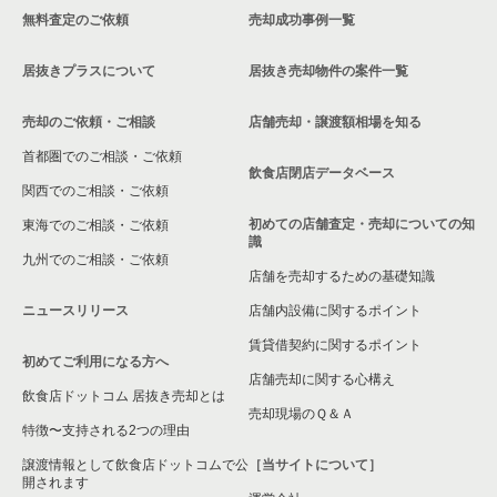
無料査定のご依頼
売却成功事例一覧
千葉県のカラオケ・パブ・スナックの居抜き売却物件の案件一
覧
柏市の現賃料10万円以下の飲食店の居抜き売却物件の案件一覧
居抜きプラスについて
居抜き売却物件の案件一覧
千葉県のバーの居抜き売却物件の案件一覧
南柏駅の現賃料10万円以下の飲食店の居抜き売却物件の案件一
覧
売却のご依頼・ご相談
店舗売却・譲渡額相場を知る
千葉県の居酒屋・ダイニングバーの居抜き売却物件の案件一覧
首都圏でのご相談・ご依頼
千葉県の現賃料10万円以下のバーの居抜き売却物件の案件一覧
飲食店閉店データベース
千葉県の和食の居抜き売却物件の案件一覧
関西でのご相談・ご依頼
千葉県の現賃料20万円以下の飲食店の居抜き売却物件の案件一
初めての店舗査定・売却についての知
東海でのご相談・ご依頼
覧
千葉県の洋食の居抜き売却物件の案件一覧
識
九州でのご相談・ご依頼
店舗を売却するための基礎知識
柏市の現賃料20万円以下の飲食店の居抜き売却物件の案件一覧
千葉県のその他の居抜き売却物件の案件一覧
ニュースリリース
店舗内設備に関するポイント
南柏駅の現賃料20万円以下の飲食店の居抜き売却物件の案件一
覧
賃貸借契約に関するポイント
初めてご利用になる方へ
店舗売却に関する心構え
千葉県の現賃料20万円以下のバーの居抜き売却物件の案件一覧
飲食店ドットコム 居抜き売却とは
売却現場のＱ＆Ａ
特徴〜支持される2つの理由
譲渡情報として飲食店ドットコムで公
［当サイトについて］
開されます