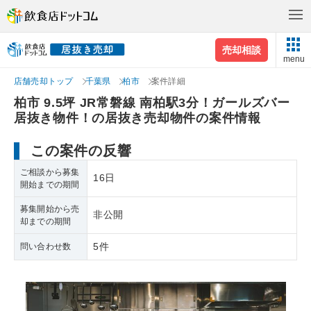
売却相談
menu
店舗売却トップ
千葉県
柏市
案件詳細
柏市 9.5坪 JR常磐線 南柏駅3分！ガールズバー
居抜き物件！の居抜き売却物件の案件情報
この案件の反響
ご相談から募集
16日
開始までの期間
募集開始から売
非公開
却までの期間
5件
問い合わせ数