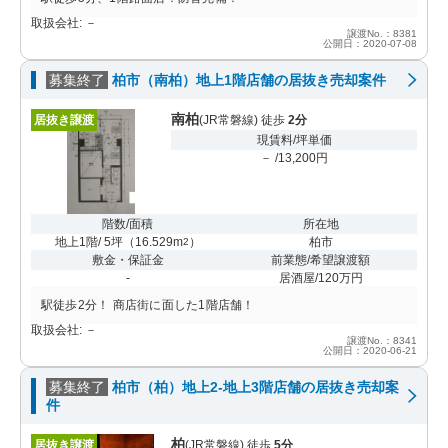
取扱会社: －
譲渡No.：8381
公開日：2020-07-08
募集終了
柏市（南柏）地上1階店舗の居抜き売却案件
南柏
居抜き譲渡
(JR常磐線) 徒歩
2分
現賃料/坪単価
－ /13,200円
階数/面積
所在地
地上1階/ 5坪
（
16.529m
）
柏市
2
敷金・保証金
前業態/希望譲渡額
-
居酒屋/120万円
駅徒歩2分！ 商店街に面した1階店舗！
取扱会社: －
譲渡No.：8341
公開日：2020-06-21
募集終了
柏市（柏）地上2-地上3階店舗の居抜き売却案
件
柏
居抜き譲渡
(JR常磐線) 徒歩
5分