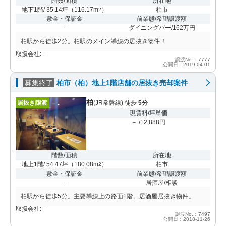
階数/面積
所在地
地下1階/ 35.14坪
（
116.17m
）
柏市
2
敷金・保証金
前業態/希望譲渡額
-
ダイニングバー/162万円
柏駅から徒歩2分。柏駅のメイン導線の居抜き物件！
取扱会社: －
譲渡No.：7777
公開日：2019-04-01
募集終了
柏市（柏）地上1階店舗の居抜き売却案件
柏
居抜き譲渡
(JR常磐線) 徒歩
5分
現賃料/坪単価
－ /12,888円
階数/面積
所在地
地上1階/ 54.47坪
（
180.08m
）
柏市
2
敷金・保証金
前業態/希望譲渡額
-
居酒屋/相談
柏駅から徒歩5分。主要導線上の路面1階。居酒屋居抜き物件。
取扱会社: －
譲渡No.：7497
公開日：2018-11-26