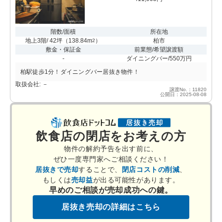
階数/面積
所在地
地上3階/ 42坪
（
138.84m
）
柏市
2
敷金・保証金
前業態/希望譲渡額
-
ダイニングバー/550万円
柏駅徒歩1分！ダイニングバー居抜き物件！
取扱会社: －
譲渡No.：11820
公開日：2025-08-08
飲食店の閉店をお考えの方
物件の解約予告を出す前に、
ぜひ一度専門家へご相談ください！
居抜きで売却
することで、
閉店コストの削減
、
もしくは
売却益
が出る可能性があります。
早めのご相談が売却成功への鍵。
居抜き売却の詳細はこちら