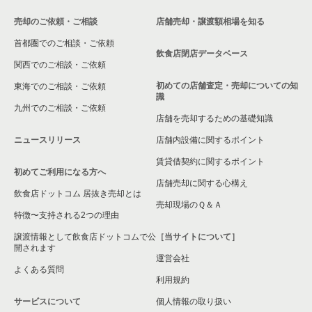
売却のご依頼・ご相談
店舗売却・譲渡額相場を知る
千葉市緑区の飲食店の居抜き売却物件の案件一覧
首都圏でのご相談・ご依頼
白井市の飲食店の居抜き売却物件の案件一覧
飲食店閉店データベース
関西でのご相談・ご依頼
初めての店舗査定・売却についての知
東海でのご相談・ご依頼
識
九州でのご相談・ご依頼
店舗を売却するための基礎知識
ニュースリリース
店舗内設備に関するポイント
賃貸借契約に関するポイント
初めてご利用になる方へ
店舗売却に関する心構え
飲食店ドットコム 居抜き売却とは
売却現場のＱ＆Ａ
特徴〜支持される2つの理由
譲渡情報として飲食店ドットコムで公
［当サイトについて］
開されます
運営会社
よくある質問
利用規約
サービスについて
個人情報の取り扱い