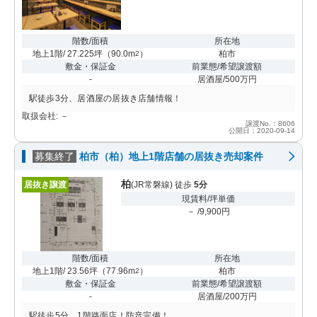
階数/面積
所在地
地上1階/ 27.225坪
（
90.0m
）
柏市
2
敷金・保証金
前業態/希望譲渡額
-
居酒屋/500万円
駅徒歩3分、居酒屋の居抜き店舗情報！
取扱会社: －
譲渡No.：8606
公開日：2020-09-14
募集終了
柏市（柏）地上1階店舗の居抜き売却案件
柏
居抜き譲渡
(JR常磐線) 徒歩
5分
現賃料/坪単価
－ /9,900円
階数/面積
所在地
地上1階/ 23.56坪
（
77.96m
）
柏市
2
敷金・保証金
前業態/希望譲渡額
-
居酒屋/200万円
駅徒歩5分、1階路面店！防音完備！