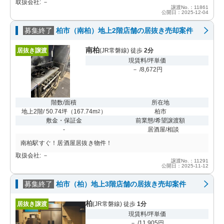
取扱会社: －
譲渡No.：11861
公開日：2025-12-04
募集終了
柏市（南柏）地上2階店舗の居抜き売却案件
南柏
居抜き譲渡
(JR常磐線) 徒歩
2分
現賃料/坪単価
－ /8,672円
階数/面積
所在地
地上2階/ 50.74坪
（
167.74m
）
柏市
2
敷金・保証金
前業態/希望譲渡額
-
居酒屋/相談
南柏駅すぐ！居酒屋居抜き物件！
取扱会社: －
譲渡No.：11291
公開日：2025-11-12
募集終了
柏市（柏）地上3階店舗の居抜き売却案件
柏
居抜き譲渡
(JR常磐線) 徒歩
1分
現賃料/坪単価
－ /11,905円