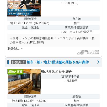
－ /10,195円
階数/面積
所在地
地上1階/ 11.28坪
（
37.289m
）
柏市
2
敷金・保証金
前業態/希望譲渡額
-
バル、ビストロ/400万円
＜屋号・レシピの引継ぎ相談あり！＞口コミサイト高評価店！柏
の日本酒バル(1F/11.28坪)
取扱会社: －
譲渡No.：10979
公開日：2025-02-18
募集終了
柏市（柏）地上1階店舗の居抜き売却案件
柏
居抜き譲渡
(JR常磐線) 徒歩
15分
現賃料/坪単価
－ /6,780円
階数/面積
所在地
地上1階/ 12.98坪
（
42.9m
）
柏市
2
敷金・保証金
前業態/希望譲渡額