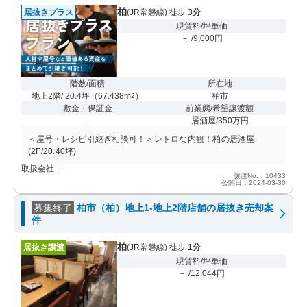
柏
居抜きプラス
(JR常磐線) 徒歩
3分
現賃料/坪単価
－ /9,000円
階数/面積
所在地
地上2階/ 20.4坪
（
67.438m
）
柏市
2
敷金・保証金
前業態/希望譲渡額
-
居酒屋/350万円
＜屋号・レシピ引継ぎ相談可！＞レトロな内観！柏の居酒屋
(2F/20.40坪)
取扱会社: －
譲渡No.：10433
公開日：2024-03-30
募集終了
柏市（柏）地上1-地上2階店舗の居抜き売却案
件
柏
居抜き譲渡
(JR常磐線) 徒歩
1分
現賃料/坪単価
－ /12,044円