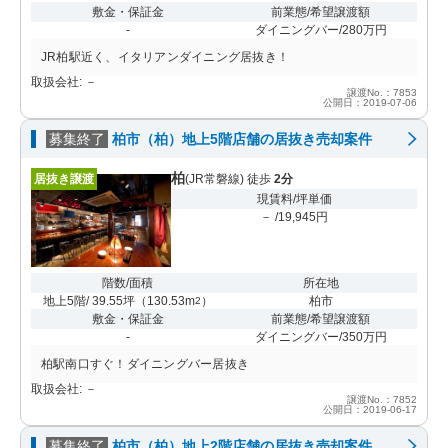
敷金・保証金
前業態/希望譲渡額
-
ダイニングバー/280万円
JR柏駅近く、イタリアンダイニング居抜き！
取扱会社: －
譲渡No.：7853
公開日：2019-07-06
募集終了
柏市（柏）地上5階店舗の居抜き売却案件
柏
居抜き譲渡
(JR常磐線) 徒歩
2分
現賃料/坪単価
－ /19,945円
階数/面積
所在地
地上5階/ 39.55坪
（
130.53m
）
柏市
2
敷金・保証金
前業態/希望譲渡額
-
ダイニングバー/350万円
柏駅南口すぐ！ダイニングバー居抜き
取扱会社: －
譲渡No.：7852
公開日：2019-06-17
募集終了
柏市（柏）地上2階店舗の居抜き売却案件