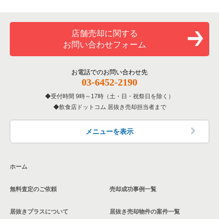
専門料理の居抜き売却物件の案件一覧
印西市の飲食店の居抜き売却物件の案件一覧
千葉県のカラオケ・パブ・スナックの居抜き売却物件の案件一
覧
和食の居抜き売却物件の案件一覧
山武郡の飲食店の居抜き売却物件の案件一覧
店舗売却に関する
千葉県のバーの居抜き売却物件の案件一覧
お問い合わせフォーム
洋食の居抜き売却物件の案件一覧
柏市の飲食店の居抜き売却物件の案件一覧
千葉県の居酒屋・ダイニングバーの居抜き売却物件の案件一覧
その他の居抜き売却物件の案件一覧
館山市の飲食店の居抜き売却物件の案件一覧
お電話でのお問い合わせ先
千葉県の和食の居抜き売却物件の案件一覧
03-6452-2190
成田市の飲食店の居抜き売却物件の案件一覧
受付時間 9時～17時（土・日・祝祭日を除く）
千葉県の洋食の居抜き売却物件の案件一覧
飲食店ドットコム 居抜き売却担当者まで
千葉市花見川区の飲食店の居抜き売却物件の案件一覧
千葉県のその他の居抜き売却物件の案件一覧
我孫子市の飲食店の居抜き売却物件の案件一覧
メニューを表示
長生郡の飲食店の居抜き売却物件の案件一覧
ホーム
千葉市若葉区の飲食店の居抜き売却物件の案件一覧
無料査定のご依頼
売却成功事例一覧
千葉市稲毛区の飲食店の居抜き売却物件の案件一覧
居抜きプラスについて
居抜き売却物件の案件一覧
流山市の飲食店の居抜き売却物件の案件一覧