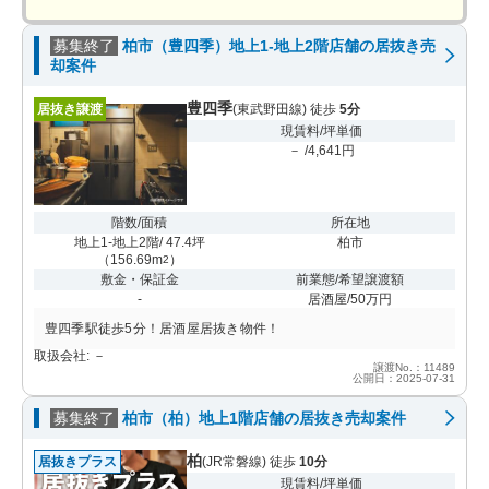
募集終了
柏市（豊四季）地上1-地上2階店舗の居抜き売
却案件
豊四季
居抜き譲渡
(東武野田線) 徒歩
5分
現賃料/坪単価
－ /4,641円
階数/面積
所在地
地上1-地上2階/ 47.4坪
柏市
（
156.69m
）
2
敷金・保証金
前業態/希望譲渡額
-
居酒屋/50万円
豊四季駅徒歩5分！居酒屋居抜き物件！
取扱会社: －
譲渡No.：11489
公開日：2025-07-31
募集終了
柏市（柏）地上1階店舗の居抜き売却案件
柏
居抜きプラス
(JR常磐線) 徒歩
10分
現賃料/坪単価