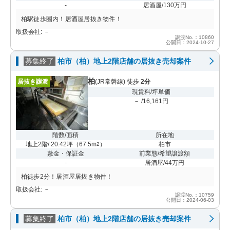
-
居酒屋/130万円
柏駅徒歩圏内！居酒屋居抜き物件！
取扱会社: －
譲渡No.：10860
公開日：2024-10-27
募集終了
柏市（柏）地上2階店舗の居抜き売却案件
柏
居抜き譲渡
(JR常磐線) 徒歩
2分
現賃料/坪単価
－ /16,161円
階数/面積
所在地
地上2階/ 20.42坪
（
67.5m
）
柏市
2
敷金・保証金
前業態/希望譲渡額
-
居酒屋/44万円
柏徒歩2分！居酒屋居抜き物件！
取扱会社: －
譲渡No.：10759
公開日：2024-06-03
募集終了
柏市（柏）地上2階店舗の居抜き売却案件