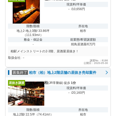
現賃料/坪単価
－ /10,656円
階数/面積
所在地
地上2-地上3階/ 33.86坪
柏市
（
111.93m
）
2
敷金・保証金
前業態/希望譲渡額
-
焼鳥居酒屋/0万円
柏駅メインストリートの2-3階、居酒屋居抜き！
取扱会社: －
譲渡No.：8186
公開日：2020-05-30
募集終了
柏市（柏）地上2階店舗の居抜き売却案件
柏
居抜き譲渡
(JR常磐線) 徒歩
1分
現賃料/坪単価
－ /20,160円
階数/面積
所在地
地上2階/ 22.5坪
（
74.41m
）
柏市
2