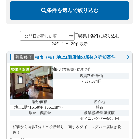
条件を選んで絞り込む
募集中案件に絞り込む
24
1
20
件
〜
件表示
募集終了
柏市（柏）地上1階店舗の居抜き売却案件
柏
居抜き譲渡
(JR常磐線) 徒歩
7分
現賃料/坪単価
－ /17,074円
階数/面積
所在地
地上1階/ 16.68坪
（
55.13m
）
柏市
2
敷金・保証金
前業態/希望譲渡額
-
ダイニングバー/50万円
柏駅から徒歩7分！市役所通りに面するダイニングバー居抜き物
件！