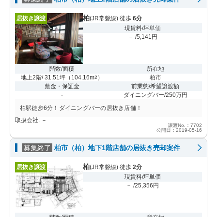
柏
居抜き譲渡
(JR常磐線) 徒歩
6分
現賃料/坪単価
－ /5,141円
階数/面積
所在地
地上2階/ 31.51坪
（
104.16m
）
柏市
2
敷金・保証金
前業態/希望譲渡額
-
ダイニングバー/250万円
柏駅徒歩6分！ダイニングバーの居抜き店舗！
取扱会社: －
譲渡No.：7702
公開日：2019-05-16
募集終了
柏市（柏）地下1階店舗の居抜き売却案件
柏
居抜き譲渡
(JR常磐線) 徒歩
2分
現賃料/坪単価
－ /25,356円