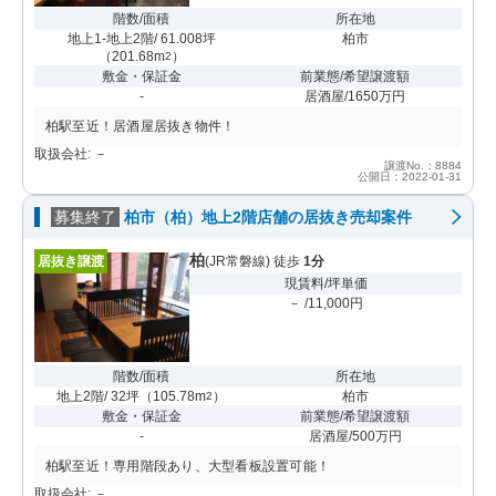
階数/面積
所在地
地上1-地上2階/ 61.008坪
柏市
（
201.68m
）
2
敷金・保証金
前業態/希望譲渡額
-
居酒屋/1650万円
柏駅至近！居酒屋居抜き物件！
取扱会社: －
譲渡No.：8884
公開日：2022-01-31
募集終了
柏市（柏）地上2階店舗の居抜き売却案件
柏
居抜き譲渡
(JR常磐線) 徒歩
1分
現賃料/坪単価
－ /11,000円
階数/面積
所在地
地上2階/ 32坪
（
105.78m
）
柏市
2
敷金・保証金
前業態/希望譲渡額
-
居酒屋/500万円
柏駅至近！専用階段あり、大型看板設置可能！
取扱会社: －