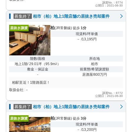
譲渡No.：8774
公開日：2021-06-30
募集終了
柏市（柏）地上1階店舗の居抜き売却案件
柏
居抜き譲渡
(JR常磐線) 徒歩
1分
現賃料/坪単価
－ /13,195円
階数/面積
所在地
地上1階/ 29.01坪
（
95.9m
）
柏市
2
敷金・保証金
前業態/希望譲渡額
-
居酒屋/800万円
柏駅至近！1階路面店！
取扱会社: －
譲渡No.：8772
公開日：2021-06-30
募集終了
柏市（柏）地上1階店舗の居抜き売却案件
柏
居抜き譲渡
(JR常磐線) 徒歩
3分
現賃料/坪単価
－ /13,200円