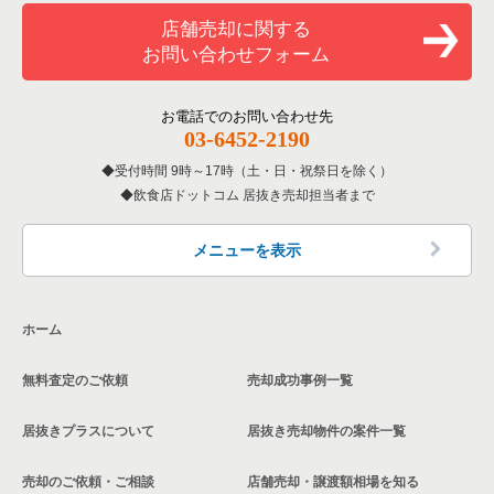
和食の居抜き売却物件の案件一覧
山武郡の飲食店の居抜き売却物件の案件一覧
店舗売却に関する
千葉県のバーの居抜き売却物件の案件一覧
お問い合わせフォーム
洋食の居抜き売却物件の案件一覧
柏市の飲食店の居抜き売却物件の案件一覧
千葉県の居酒屋・ダイニングバーの居抜き売却物件の案件一覧
その他の居抜き売却物件の案件一覧
館山市の飲食店の居抜き売却物件の案件一覧
お電話でのお問い合わせ先
千葉県の和食の居抜き売却物件の案件一覧
03-6452-2190
成田市の飲食店の居抜き売却物件の案件一覧
受付時間 9時～17時（土・日・祝祭日を除く）
千葉県の洋食の居抜き売却物件の案件一覧
飲食店ドットコム 居抜き売却担当者まで
千葉市花見川区の飲食店の居抜き売却物件の案件一覧
千葉県のその他の居抜き売却物件の案件一覧
我孫子市の飲食店の居抜き売却物件の案件一覧
メニューを表示
長生郡の飲食店の居抜き売却物件の案件一覧
ホーム
千葉市若葉区の飲食店の居抜き売却物件の案件一覧
無料査定のご依頼
売却成功事例一覧
千葉市稲毛区の飲食店の居抜き売却物件の案件一覧
居抜きプラスについて
居抜き売却物件の案件一覧
流山市の飲食店の居抜き売却物件の案件一覧
売却のご依頼・ご相談
店舗売却・譲渡額相場を知る
千葉市緑区の飲食店の居抜き売却物件の案件一覧