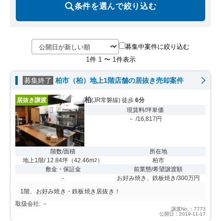
条件を選んで絞り込む
募集中案件に絞り込む
1
1
1
件
〜
件表示
募集終了
柏市（柏）地上1階店舗の居抜き売却案件
柏
居抜き譲渡
(JR常磐線) 徒歩
6分
現賃料/坪単価
－ /16,817円
階数/面積
所在地
地上1階/ 12.84坪
（
42.46m
）
柏市
2
敷金・保証金
前業態/希望譲渡額
-
お好み焼き、鉄板焼き/300万円
1階、お好み焼き・鉄板焼き居抜き！
取扱会社: －
譲渡No.：7773
公開日：2019-11-17