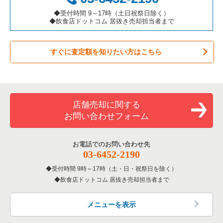
カラオケ・パブ・スナックの居抜き売却物件の案件一覧
横浜市都筑区の飲食店の居抜き売却物件の案件一覧
神奈川県のカフェの居抜き売却物件の案件一覧
◆受付時間 9～17時（土日祝祭日除く）
◆飲食店ドットコム 居抜き売却担当者まで
バーの居抜き売却物件の案件一覧
横浜市西区の飲食店の居抜き売却物件の案件一覧
神奈川県のテイクアウトの居抜き売却物件の案件一覧
すぐに査定額を知りたい方はこちら
居酒屋・ダイニングバーの居抜き売却物件の案件一覧
川崎市宮前区の飲食店の居抜き売却物件の案件一覧
神奈川県のお弁当・惣菜・デリの居抜き売却物件の案件一覧
専門料理の居抜き売却物件の案件一覧
川崎市川崎区の飲食店の居抜き売却物件の案件一覧
神奈川県のカラオケ・パブ・スナックの居抜き売却物件の案件
一覧
和食の居抜き売却物件の案件一覧
横浜市金沢区の飲食店の居抜き売却物件の案件一覧
店舗売却に関する
神奈川県のバーの居抜き売却物件の案件一覧
お問い合わせフォーム
洋食の居抜き売却物件の案件一覧
川崎市幸区の飲食店の居抜き売却物件の案件一覧
神奈川県の居酒屋・ダイニングバーの居抜き売却物件の案件一
覧
その他の居抜き売却物件の案件一覧
厚木市の飲食店の居抜き売却物件の案件一覧
お電話でのお問い合わせ先
03-6452-2190
神奈川県の専門料理の居抜き売却物件の案件一覧
川崎市多摩区の飲食店の居抜き売却物件の案件一覧
受付時間 9時～17時（土・日・祝祭日を除く）
神奈川県の和食の居抜き売却物件の案件一覧
飲食店ドットコム 居抜き売却担当者まで
中郡の飲食店の居抜き売却物件の案件一覧
神奈川県の洋食の居抜き売却物件の案件一覧
三浦郡の飲食店の居抜き売却物件の案件一覧
メニューを表示
神奈川県のその他の居抜き売却物件の案件一覧