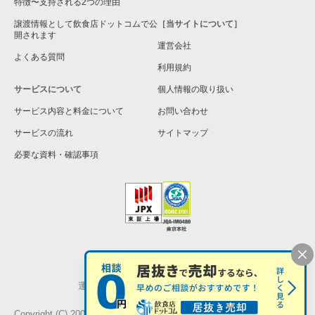
特徴〜支持される2つの理由
三浦市の飲食店の居抜き売却物件の案件一覧
譲渡情報として飲食店ドットコムで公
［当サイトについて］
開されます
運営会社
藤沢市の飲食店の居抜き売却物件の案件一覧
よくある質問
利用規約
相模原市緑区の飲食店の居抜き売却物件の案件一覧
サービスについて
個人情報の取り扱い
サービス内容と料金について
横浜市栄区の飲食店の居抜き売却物件の案件一覧
お問い合わせ
サービスの流れ
サイトマップ
秦野市の飲食店の居抜き売却物件の案件一覧
必要な資料・確認事項
逗子市の飲食店の居抜き売却物件の案件一覧
横浜市瀬谷区の飲食店の居抜き売却物件の案件一覧
座間市の飲食店の居抜き売却物件の案件一覧
個人情報の取扱い
お問い合わせ
横浜市戸塚区の飲食店の居抜き売却物件の案件一覧
運営会社
株式会社シンクロ・フード
伊勢原市の飲食店の居抜き売却物件の案件一覧
Copyright (C) 2005-2026 Synchro Food Co., Ltd.