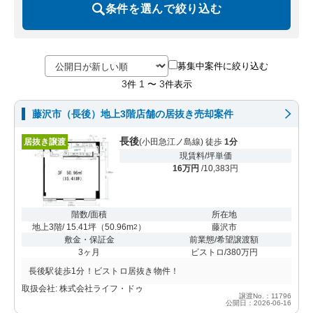
条件を選んで絞り込む
募集中案件に絞り込む
3
1
3
件
〜
件表示
藤沢市（長後）地上3階店舗の居抜き売却案件
長後
居抜き譲渡
(小田急江ノ島線) 徒歩
1分
現賃料/坪単価
16万円
/10,383円
階数/面積
所在地
地上3階/ 15.41坪
（
50.96m
）
藤沢市
2
敷金・保証金
前業態/希望譲渡額
3ヶ月
ビストロ/380万円
長後駅徒歩1分！ビストロ居抜き物件！
取扱会社: 株式会社ライフ・ドゥ
譲渡No.：11796
公開日：2026-06-16