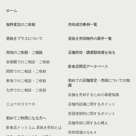
相模原市南区の飲食店の居抜き売却物件の案件一覧
ホーム
横浜市磯子区の飲食店の居抜き売却物件の案件一覧
無料査定のご依頼
売却成功事例一覧
茅ヶ崎市の飲食店の居抜き売却物件の案件一覧
居抜きプラスについて
居抜き売却物件の案件一覧
川崎市麻生区の飲食店の居抜き売却物件の案件一覧
売却のご依頼・ご相談
店舗売却・譲渡額相場を知る
相模原市中央区の飲食店の居抜き売却物件の案件一覧
首都圏でのご相談・ご依頼
横浜市保土ケ谷区の飲食店の居抜き売却物件の案件一覧
飲食店閉店データベース
関西でのご相談・ご依頼
横浜市旭区の飲食店の居抜き売却物件の案件一覧
初めての店舗査定・売却についての知
東海でのご相談・ご依頼
識
九州でのご相談・ご依頼
横浜市緑区の飲食店の居抜き売却物件の案件一覧
店舗を売却するための基礎知識
ニュースリリース
店舗内設備に関するポイント
平塚市の飲食店の居抜き売却物件の案件一覧
賃貸借契約に関するポイント
初めてご利用になる方へ
横浜市港南区の飲食店の居抜き売却物件の案件一覧
店舗売却に関する心構え
飲食店ドットコム 居抜き売却とは
横須賀市の飲食店の居抜き売却物件の案件一覧
売却現場のＱ＆Ａ