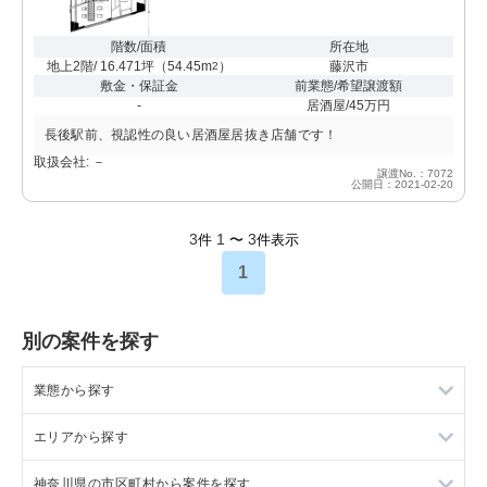
階数/面積
所在地
地上2階/ 16.471坪
（
54.45m
）
藤沢市
2
敷金・保証金
前業態/希望譲渡額
-
居酒屋/45万円
長後駅前、視認性の良い居酒屋居抜き店舗です！
取扱会社: －
譲渡No.：7072
公開日：2021-02-20
3
1
3
件
〜
件表示
1
別の案件を探す
業態から探す
エリアから探す
ラーメンの居抜き売却物件の案件一覧
神奈川県の市区町村から案件を探す
フランス料理の居抜き売却物件の案件一覧
東京23区の飲食店の居抜き売却物件の案件一覧