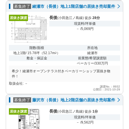
募集終了
綾瀬市（長後）地上1階店舗の居抜き売却案件
長後
居抜き譲渡
(小田急江ノ島線) 徒歩
28分
現賃料/坪単価
－ /5,069円
階数/面積
所在地
地上1階/ 15.78坪
（
52.17m
）
綾瀬市
2
敷金・保証金
前業態/希望譲渡額
-
ベーカリー/330万円
希少！綾瀬市オープンテラス付きベーカリーショップ居抜き物
件！
取扱会社: －
譲渡No.：8932
公開日：2021-10-29
募集終了
藤沢市（長後）地上2階店舗の居抜き売却案件
長後
居抜き譲渡
(小田急江ノ島線) 徒歩
1分
現賃料/坪単価
－ /9,562円