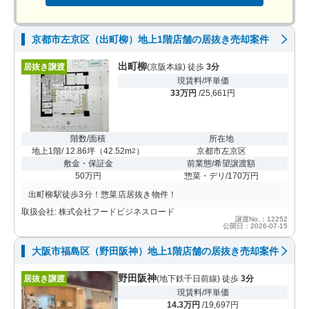
京都市左京区（出町柳）地上1階店舗の居抜き売却案件
出町柳
居抜き譲渡
(京阪本線) 徒歩
3分
現賃料/坪単価
33万円
/25,661円
階数/面積
所在地
地上1階/ 12.86坪
（
42.52m
）
京都市左京区
2
敷金・保証金
前業態/希望譲渡額
50万円
惣菜・デリ/170万円
出町柳駅徒歩3分！惣菜店居抜き物件！
取扱会社: 株式会社フードビジネスロード
譲渡No.：12252
公開日：2026-07-15
大阪市福島区（野田阪神）地上1階店舗の居抜き売却案件
野田阪神
居抜き譲渡
(地下鉄千日前線) 徒歩
3分
現賃料/坪単価
14.3万円
/19,697円