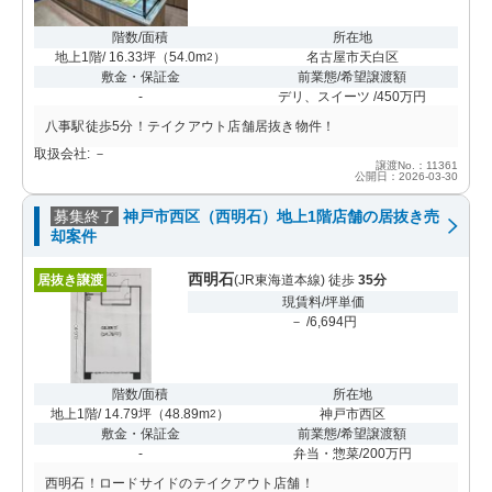
階数/面積
所在地
地上1階/ 16.33坪
（
54.0m
）
名古屋市天白区
2
敷金・保証金
前業態/希望譲渡額
-
デリ、スイーツ /450万円
八事駅徒歩5分！テイクアウト店舗居抜き物件！
取扱会社: －
譲渡No.：11361
公開日：2026-03-30
募集終了
神戸市西区（西明石）地上1階店舗の居抜き売
却案件
西明石
居抜き譲渡
(JR東海道本線) 徒歩
35分
現賃料/坪単価
－ /6,694円
階数/面積
所在地
地上1階/ 14.79坪
（
48.89m
）
神戸市西区
2
敷金・保証金
前業態/希望譲渡額
-
弁当・惣菜/200万円
西明石！ロードサイドのテイクアウト店舗！