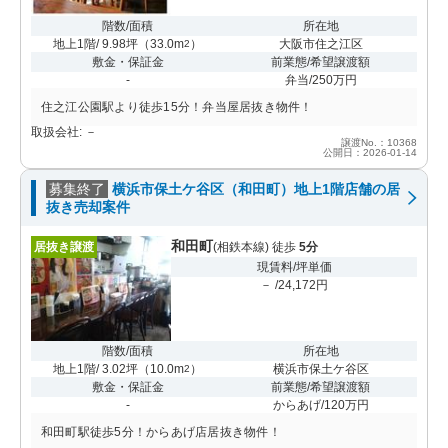
階数/面積
所在地
地上1階/ 9.98坪
（
33.0m
）
大阪市住之江区
2
敷金・保証金
前業態/希望譲渡額
-
弁当/250万円
住之江公園駅より徒歩15分！弁当屋居抜き物件！
取扱会社: －
譲渡No.：10368
公開日：2026-01-14
募集終了
横浜市保土ケ谷区（和田町）地上1階店舗の居
抜き売却案件
和田町
居抜き譲渡
(相鉄本線) 徒歩
5分
現賃料/坪単価
－ /24,172円
階数/面積
所在地
地上1階/ 3.02坪
（
10.0m
）
横浜市保土ケ谷区
2
敷金・保証金
前業態/希望譲渡額
-
からあげ/120万円
和田町駅徒歩5分！からあげ店居抜き物件！