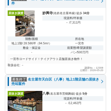
件
妙興寺
居抜き譲渡
(名鉄名古屋本線) 徒歩
34分
現賃料/坪単価
－ /7,311円
階数/面積
所在地
地上1階/ 28.586坪
（
94.5m
）
一宮市
2
敷金・保証金
前業態/希望譲渡額
-
パン/500万円
一宮市ロードサイド！テイクアウト店舗居抜き物件！
取扱会社: －
譲渡No.：12308
公開日：2026-05-20
募集終了
名古屋市天白区（八事）地上1階店舗の居抜き
売却案件
八事
居抜き譲渡
(名古屋市営鶴舞線) 徒歩
5分
現賃料/坪単価
－ /12,462円