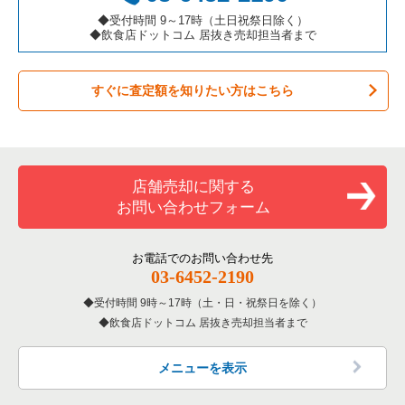
カフェの居抜き売却物件の案件一覧
愛知県の飲食店の居抜き売却物件の案件一覧
◆受付時間 9～17時（土日祝祭日除く）
◆飲食店ドットコム 居抜き売却担当者まで
テイクアウトの居抜き売却物件の案件一覧
岐阜県の飲食店の居抜き売却物件の案件一覧
すぐに査定額を知りたい方はこちら
お弁当・惣菜・デリの居抜き売却物件の案件一覧
三重県の飲食店の居抜き売却物件の案件一覧
カラオケ・パブ・スナックの居抜き売却物件の案件一覧
バーの居抜き売却物件の案件一覧
店舗売却に関する
お問い合わせフォーム
居酒屋・ダイニングバーの居抜き売却物件の案件一覧
専門料理の居抜き売却物件の案件一覧
お電話でのお問い合わせ先
03-6452-2190
和食の居抜き売却物件の案件一覧
受付時間 9時～17時（土・日・祝祭日を除く）
飲食店ドットコム 居抜き売却担当者まで
洋食の居抜き売却物件の案件一覧
その他の居抜き売却物件の案件一覧
メニューを表示