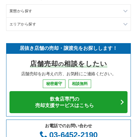
業態から探す
エリアから探す
ラーメンの居抜き売却物件の案件一覧
フランス料理の居抜き売却物件の案件一覧
東京23区の飲食店の居抜き売却物件の案件一覧
居抜き店舗の売却・譲渡先をお探しします！
イタリア料理の居抜き売却物件の案件一覧
東京都下の飲食店の居抜き売却物件の案件一覧
店舗売却
相談をしたい
の
中華の居抜き売却物件の案件一覧
千葉県の飲食店の居抜き売却物件の案件一覧
店舗売却をお考えの方、お気軽にご連絡ください。
そば・うどんの居抜き売却物件の案件一覧
埼玉県の飲食店の居抜き売却物件の案件一覧
秘密厳守
相談無料
寿司の居抜き売却物件の案件一覧
神奈川県の飲食店の居抜き売却物件の案件一覧
飲食店専門の
焼肉の居抜き売却物件の案件一覧
大阪府の飲食店の居抜き売却物件の案件一覧
売却支援サービスはこちら
鉄板焼き・お好み焼の居抜き売却物件の案件一覧
兵庫県の飲食店の居抜き売却物件の案件一覧
お電話でのお問い合わせ
アジア料理の居抜き売却物件の案件一覧
京都府の飲食店の居抜き売却物件の案件一覧
03-6452-2190