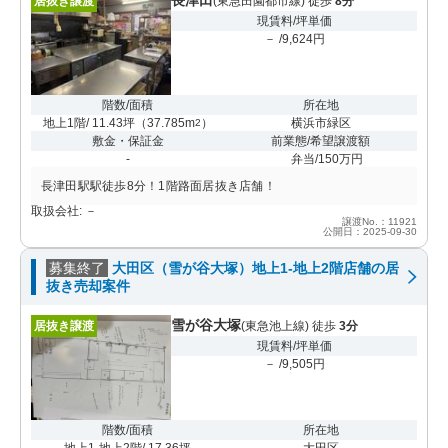
居抜き譲渡
(東急田園都市線) 徒歩
8分
現賃料/坪単価
－ /9,624円
階数/面積
所在地
地上1階/ 11.43坪
（
37.785m
）
横浜市緑区
2
敷金・保証金
前業態/希望譲渡額
-
弁当/150万円
長津田駅駅徒歩8分！1階路面居抜き店舗！
取扱会社: －
譲渡No.：11921
公開日：2025-09-30
募集終了
大田区（雪が谷大塚）地上1-地上2階店舗の居
抜き売却案件
雪が谷大塚
居抜き譲渡
(東急池上線) 徒歩
3分
現賃料/坪単価
－ /9,505円
階数/面積
所在地
地上1-地上2階/ 17.36坪
大田区