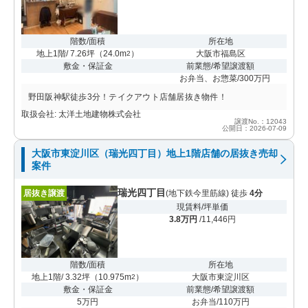
階数/面積
所在地
地上1階/ 7.26坪
（
24.0m
）
大阪市福島区
2
敷金・保証金
前業態/希望譲渡額
お弁当、お惣菜/300万円
野田阪神駅徒歩3分！テイクアウト店舗居抜き物件！
取扱会社: 太洋土地建物株式会社
譲渡No.：12043
公開日：2026-07-09
大阪市東淀川区（瑞光四丁目）地上1階店舗の居抜き売却
案件
瑞光四丁目
居抜き譲渡
(地下鉄今里筋線) 徒歩
4分
現賃料/坪単価
3.8万円
/11,446円
階数/面積
所在地
地上1階/ 3.32坪
（
10.975m
）
大阪市東淀川区
2
敷金・保証金
前業態/希望譲渡額
5万円
お弁当/110万円