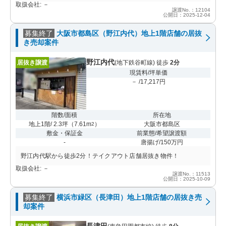
取扱会社: －
譲渡No.：12104
公開日：2025-12-04
募集終了
大阪市都島区（野江内代）地上1階店舗の居抜
き売却案件
野江内代
居抜き譲渡
(地下鉄谷町線) 徒歩
2分
現賃料/坪単価
－ /17,217円
階数/面積
所在地
地上1階/ 2.3坪
（
7.61m
）
大阪市都島区
2
敷金・保証金
前業態/希望譲渡額
-
唐揚げ/150万円
野江内代駅から徒歩2分！テイクアウト店舗居抜き物件！
取扱会社: －
譲渡No.：11513
公開日：2025-10-09
募集終了
横浜市緑区（長津田）地上1階店舗の居抜き売
却案件
長津田