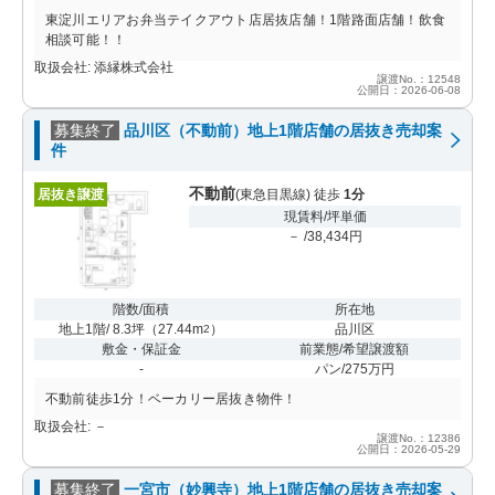
東淀川エリアお弁当テイクアウト店居抜店舗！1階路面店舗！飲食
相談可能！！
取扱会社: 添縁株式会社
譲渡No.：12548
公開日：2026-06-08
募集終了
品川区（不動前）地上1階店舗の居抜き売却案
件
不動前
居抜き譲渡
(東急目黒線) 徒歩
1分
現賃料/坪単価
－ /38,434円
階数/面積
所在地
地上1階/ 8.3坪
（
27.44m
）
品川区
2
敷金・保証金
前業態/希望譲渡額
-
パン/275万円
不動前徒歩1分！ベーカリー居抜き物件！
取扱会社: －
譲渡No.：12386
公開日：2026-05-29
募集終了
一宮市（妙興寺）地上1階店舗の居抜き売却案