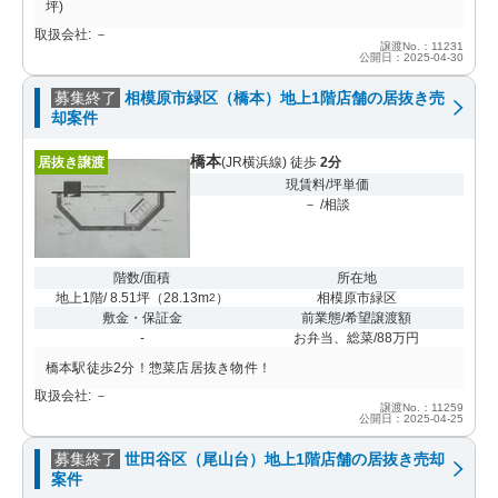
坪)
取扱会社: －
譲渡No.：11231
公開日：2025-04-30
募集終了
相模原市緑区（橋本）地上1階店舗の居抜き売
却案件
橋本
居抜き譲渡
(JR横浜線) 徒歩
2分
現賃料/坪単価
－ /相談
階数/面積
所在地
地上1階/ 8.51坪
（
28.13m
）
相模原市緑区
2
敷金・保証金
前業態/希望譲渡額
-
お弁当、総菜/88万円
橋本駅徒歩2分！惣菜店居抜き物件！
取扱会社: －
譲渡No.：11259
公開日：2025-04-25
募集終了
世田谷区（尾山台）地上1階店舗の居抜き売却
案件