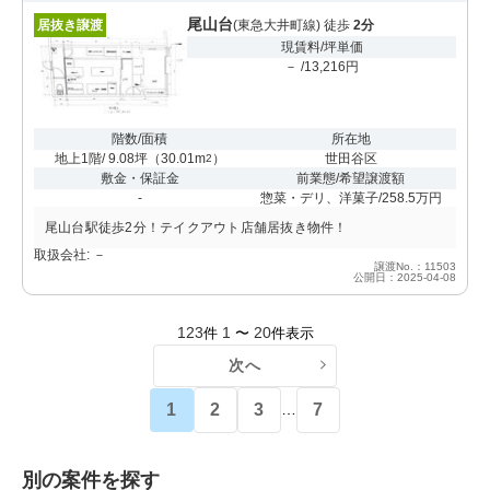
尾山台
居抜き譲渡
(東急大井町線) 徒歩
2分
現賃料/坪単価
－ /13,216円
階数/面積
所在地
地上1階/ 9.08坪
（
30.01m
）
世田谷区
2
敷金・保証金
前業態/希望譲渡額
-
惣菜・デリ、洋菓子/258.5万円
尾山台駅徒歩2分！テイクアウト店舗居抜き物件！
取扱会社: －
譲渡No.：11503
公開日：2025-04-08
123
1
20
件
〜
件表示
次へ
1
2
3
7
…
別の案件を探す