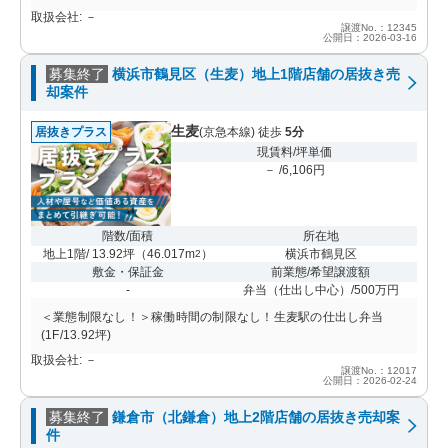
取扱会社: －
譲渡No.：12345
公開日：2026-03-16
募集終了
横浜市鶴見区（生麦）地上1階店舗の居抜き売
却案件
生麦
居抜きプラス
(京急本線) 徒歩
5分
現賃料/坪単価
－ /6,106円
階数/面積
所在地
地上1階/ 13.92坪
（
46.017m
）
横浜市鶴見区
2
敷金・保証金
前業態/希望譲渡額
-
弁当（仕出し中心）/500万円
＜業態制限なし！＞稼働時間の制限なし！生麦駅の仕出し弁当
(1F/13.92坪)
取扱会社: －
譲渡No.：12017
公開日：2026-02-24
募集終了
鎌倉市（北鎌倉）地上2階店舗の居抜き売却案
件