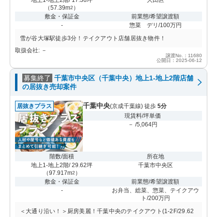
（
57.39m
）
2
敷金・保証金
前業態/希望譲渡額
-
惣菜 デリ/100万円
雪が谷大塚駅徒歩3分！テイクアウト店舗居抜き物件！
取扱会社: －
譲渡No.：11680
公開日：2025-06-12
募集終了
千葉市中央区（千葉中央）地上1-地上2階店舗
の居抜き売却案件
千葉中央
居抜きプラス
(京成千葉線) 徒歩
5分
現賃料/坪単価
－ /5,064円
階数/面積
所在地
地上1-地上2階/ 29.62坪
千葉市中央区
（
97.917m
）
2
敷金・保証金
前業態/希望譲渡額
-
お弁当、総菜、惣菜、テイクアウ
ト/200万円
＜大通り沿い！＞厨房美麗！千葉中央のテイクアウト(1-2F/29.62