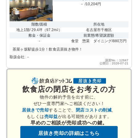
－ /10,204円
階数/面積
所在地
地上1階/ 29.4坪
（
97.2m
）
名古屋市千種区
2
敷金・保証金
前業態/希望譲渡額
-
食堂 惣菜 ダイニング/880万円
茶屋ヶ坂駅徒歩1分！飲食店居抜き物件！
取扱会社: －
譲渡No.：12647
公開日：2026-07-21
飲食店の閉店をお考えの方
物件の解約予告を出す前に、
ぜひ一度専門家へご相談ください！
居抜きで売却
することで、
閉店コストの削減
、
もしくは
売却益
が出る可能性があります。
早めのご相談が売却成功への鍵。
居抜き売却の詳細はこちら