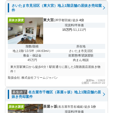
さいたま市見沼区（東大宮）地上1階店舗の居抜き売却案
件
東大宮
居抜き譲渡
(JR宇都宮線) 徒歩
4分
現賃料/坪単価
15万円
/11,111円
階数/面積
所在地
地上1階/ 13.5坪
（
44.63m
）
さいたま市見沼区
2
敷金・保証金
前業態/希望譲渡額
45万円
肉まん/相談
東大宮駅東口から徒歩4分！駅前通りに面した1階路面店居抜き物
件！
取扱会社: 株式会社フリームジャパン
譲渡No.：12622
公開日：2026-07-22
募集終了
名古屋市千種区（茶屋ヶ坂）地上1階店舗の居
抜き売却案件
茶屋ヶ坂
居抜き譲渡
(名古屋市営名城線) 徒歩
1分
現賃料/坪単価