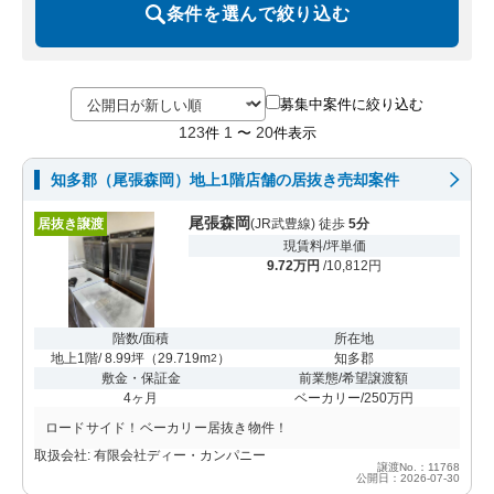
条件を選んで絞り込む
募集中案件に絞り込む
123
1
20
件
〜
件表示
知多郡（尾張森岡）地上1階店舗の居抜き売却案件
尾張森岡
居抜き譲渡
(JR武豊線) 徒歩
5分
現賃料/坪単価
9.72万円
/10,812円
階数/面積
所在地
地上1階/ 8.99坪
（
29.719m
）
知多郡
2
敷金・保証金
前業態/希望譲渡額
4ヶ月
ベーカリー/250万円
ロードサイド！ベーカリー居抜き物件！
取扱会社: 有限会社ディー・カンパニー
譲渡No.：11768
公開日：2026-07-30