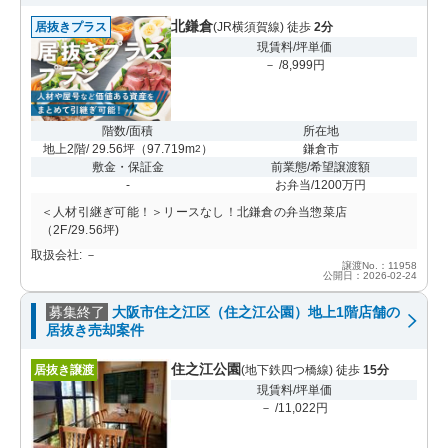
北鎌倉
居抜きプラス
(JR横須賀線) 徒歩
2分
現賃料/坪単価
－ /8,999円
階数/面積
所在地
地上2階/ 29.56坪
（
97.719m
）
鎌倉市
2
敷金・保証金
前業態/希望譲渡額
-
お弁当/1200万円
＜人材引継ぎ可能！＞リースなし！北鎌倉の弁当惣菜店
（2F/29.56坪)
取扱会社: －
譲渡No.：11958
公開日：2026-02-24
募集終了
大阪市住之江区（住之江公園）地上1階店舗の
居抜き売却案件
住之江公園
居抜き譲渡
(地下鉄四つ橋線) 徒歩
15分
現賃料/坪単価
－ /11,022円