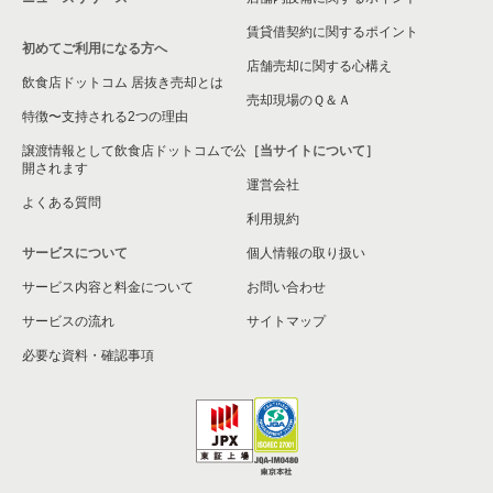
平塚市の飲食店の居抜き売却物件の案件一覧
賃貸借契約に関するポイント
初めてご利用になる方へ
横浜市港南区の飲食店の居抜き売却物件の案件一覧
店舗売却に関する心構え
飲食店ドットコム 居抜き売却とは
横須賀市の飲食店の居抜き売却物件の案件一覧
売却現場のＱ＆Ａ
特徴〜支持される2つの理由
三浦市の飲食店の居抜き売却物件の案件一覧
譲渡情報として飲食店ドットコムで公
［当サイトについて］
開されます
運営会社
藤沢市の飲食店の居抜き売却物件の案件一覧
よくある質問
利用規約
相模原市緑区の飲食店の居抜き売却物件の案件一覧
サービスについて
個人情報の取り扱い
サービス内容と料金について
横浜市栄区の飲食店の居抜き売却物件の案件一覧
お問い合わせ
サービスの流れ
サイトマップ
秦野市の飲食店の居抜き売却物件の案件一覧
必要な資料・確認事項
逗子市の飲食店の居抜き売却物件の案件一覧
横浜市瀬谷区の飲食店の居抜き売却物件の案件一覧
座間市の飲食店の居抜き売却物件の案件一覧