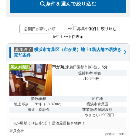
条件を選んで絞り込む
募集中案件に絞り込む
5
1
5
件
〜
件表示
募集終了
横浜市青葉区（市が尾）地上1階店舗の居抜き
売却案件
市が尾
居抜き譲渡
(東急田園都市線) 徒歩
5分
現賃料/坪単価
－ /10,944円
階数/面積
所在地
地上1階/ 11.76坪
（
38.87m
）
横浜市青葉区
2
敷金・保証金
前業態/希望譲渡額
-
やきとり/190万円
市が尾駅より徒歩5分！居酒屋居抜き物件！
取扱会社: －
譲渡No.：9310