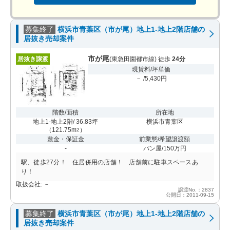
募集終了
横浜市青葉区（市が尾）地上1-地上2階店舗の
居抜き売却案件
市が尾
居抜き譲渡
(東急田園都市線) 徒歩
24分
現賃料/坪単価
－ /5,430円
階数/面積
所在地
地上1-地上2階/ 36.83坪
横浜市青葉区
（
121.75m
）
2
敷金・保証金
前業態/希望譲渡額
-
パン屋/150万円
駅、徒歩27分！ 住居併用の店舗！ 店舗前に駐車スペースあ
り！
取扱会社: －
譲渡No.：2837
公開日：2011-09-15
募集終了
横浜市青葉区（市が尾）地上1-地上2階店舗の
居抜き売却案件