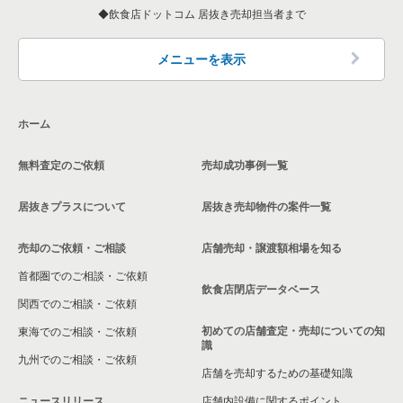
神奈川県の和食の居抜き売却物件の案件一覧
飲食店ドットコム 居抜き売却担当者まで
中郡の飲食店の居抜き売却物件の案件一覧
神奈川県の洋食の居抜き売却物件の案件一覧
三浦郡の飲食店の居抜き売却物件の案件一覧
メニューを表示
神奈川県のその他の居抜き売却物件の案件一覧
相模原市南区の飲食店の居抜き売却物件の案件一覧
ホーム
横浜市磯子区の飲食店の居抜き売却物件の案件一覧
無料査定のご依頼
売却成功事例一覧
茅ヶ崎市の飲食店の居抜き売却物件の案件一覧
居抜きプラスについて
居抜き売却物件の案件一覧
川崎市麻生区の飲食店の居抜き売却物件の案件一覧
売却のご依頼・ご相談
店舗売却・譲渡額相場を知る
相模原市中央区の飲食店の居抜き売却物件の案件一覧
首都圏でのご相談・ご依頼
横浜市保土ケ谷区の飲食店の居抜き売却物件の案件一覧
飲食店閉店データベース
関西でのご相談・ご依頼
横浜市旭区の飲食店の居抜き売却物件の案件一覧
初めての店舗査定・売却についての知
東海でのご相談・ご依頼
識
九州でのご相談・ご依頼
横浜市緑区の飲食店の居抜き売却物件の案件一覧
店舗を売却するための基礎知識
ニュースリリース
店舗内設備に関するポイント