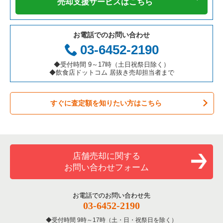
売却支援サービスはこちら
テイクアウトの居抜き売却物件の案件一覧
岐阜県の飲食店の居抜き売却物件の案件一覧
横浜市港北区の飲食店の居抜き売却物件の案件一覧
神奈川県の鉄板焼き・お好み焼の居抜き売却物件の案件一覧
お電話でのお問い合わせ
お弁当・惣菜・デリの居抜き売却物件の案件一覧
三重県の飲食店の居抜き売却物件の案件一覧
横浜市神奈川区の飲食店の居抜き売却物件の案件一覧
神奈川県のアジア料理の居抜き売却物件の案件一覧
03-6452-2190
カラオケ・パブ・スナックの居抜き売却物件の案件一覧
横浜市都筑区の飲食店の居抜き売却物件の案件一覧
神奈川県のカフェの居抜き売却物件の案件一覧
◆受付時間 9～17時（土日祝祭日除く）
◆飲食店ドットコム 居抜き売却担当者まで
バーの居抜き売却物件の案件一覧
横浜市西区の飲食店の居抜き売却物件の案件一覧
神奈川県のテイクアウトの居抜き売却物件の案件一覧
すぐに査定額を知りたい方はこちら
居酒屋・ダイニングバーの居抜き売却物件の案件一覧
川崎市宮前区の飲食店の居抜き売却物件の案件一覧
神奈川県のお弁当・惣菜・デリの居抜き売却物件の案件一覧
専門料理の居抜き売却物件の案件一覧
川崎市川崎区の飲食店の居抜き売却物件の案件一覧
神奈川県のカラオケ・パブ・スナックの居抜き売却物件の案件
一覧
和食の居抜き売却物件の案件一覧
横浜市金沢区の飲食店の居抜き売却物件の案件一覧
店舗売却に関する
神奈川県のバーの居抜き売却物件の案件一覧
お問い合わせフォーム
洋食の居抜き売却物件の案件一覧
川崎市幸区の飲食店の居抜き売却物件の案件一覧
神奈川県の居酒屋・ダイニングバーの居抜き売却物件の案件一
覧
その他の居抜き売却物件の案件一覧
厚木市の飲食店の居抜き売却物件の案件一覧
お電話でのお問い合わせ先
03-6452-2190
神奈川県の専門料理の居抜き売却物件の案件一覧
川崎市多摩区の飲食店の居抜き売却物件の案件一覧
受付時間 9時～17時（土・日・祝祭日を除く）