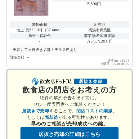
－ /6,690円
階数/面積
所在地
地上1階/ 11.3坪
（
37.4m
）
横浜市青葉区
2
敷金・保証金
前業態/希望譲渡額
-
カフェ/120万円
美装カフェ居抜き店舗！テラス席あり
取扱会社: －
譲渡No.：6097
公開日：2016-08-30
飲食店の閉店をお考えの方
物件の解約予告を出す前に、
ぜひ一度専門家へご相談ください！
居抜きで売却
することで、
閉店コストの削減
、
もしくは
売却益
が出る可能性があります。
早めのご相談が売却成功への鍵。
居抜き売却の詳細はこちら