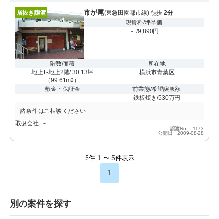
市が尾
居抜き譲渡
(東急田園都市線) 徒歩
2分
現賃料/坪単価
－ /9,890円
階数/面積
所在地
地上1-地上2階/ 30.13坪
横浜市青葉区
（
99.61m
）
2
敷金・保証金
前業態/希望譲渡額
-
鉄板焼き/530万円
諸条件はご相談ください
取扱会社: －
譲渡No.：1173
公開日：2009-08-28
5
1
5
件
〜
件表示
1
別の案件を探す