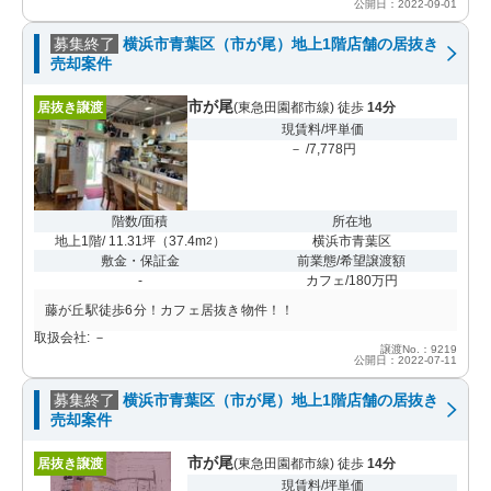
公開日：2022-09-01
募集終了
横浜市青葉区（市が尾）地上1階店舗の居抜き
売却案件
市が尾
居抜き譲渡
(東急田園都市線) 徒歩
14分
現賃料/坪単価
－ /7,778円
階数/面積
所在地
地上1階/ 11.31坪
（
37.4m
）
横浜市青葉区
2
敷金・保証金
前業態/希望譲渡額
-
カフェ/180万円
藤が丘駅徒歩6分！カフェ居抜き物件！！
取扱会社: －
譲渡No.：9219
公開日：2022-07-11
募集終了
横浜市青葉区（市が尾）地上1階店舗の居抜き
売却案件
市が尾
居抜き譲渡
(東急田園都市線) 徒歩
14分
現賃料/坪単価