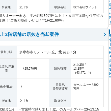
所在地
立川市
取扱会社
株式会社ウィット
個人オーナー向き、平均月収50万円以上！＞立川市閑静な住宅街の
食屋！"ご飯と喫茶 いい日々"(1F/21.60坪)
上2階店舗の居抜き売却案件
多摩都市モノレール
立川北
徒歩
1分
最寄り駅
地上2階 /
現賃料/坪単
－ / 25,570円
階数/面積
13.15坪
価
（
43.471m
）
2
前業態/
ガールズバー / 800
敷金/礼金
- / -
希望譲渡額
万円
所在地
立川市
取扱会社
－
駅徒歩1分！＞営業時間縛り無し！立川のガールズバー(2F/13.15