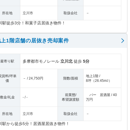
所在地
立川市
取扱会社
－
川駅徒歩3分！和菓子店居抜き物件！
上1階店舗の居抜き売却案件
多摩都市モノレール
立川北
徒歩
5分
最寄り駅
現賃料/坪単
地上1階 /
－ / 24,750円
階数/面積
価
8坪
（
26.45m
）
2
前業態/
バー 居酒屋 / 40
敷金/礼金
- / -
希望譲渡額
万円
所在地
立川市
取扱会社
－
川駅から徒歩5分！居酒屋居抜き物件！