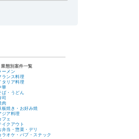
業態別案件一覧
ラーメン
フランス料理
イタリア料理
中華
そば・うどん
寿司
焼肉
鉄板焼き・お好み焼
アジア料理
カフェ
テイクアウト
お弁当・惣菜・デリ
カラオケ・パブ・スナック