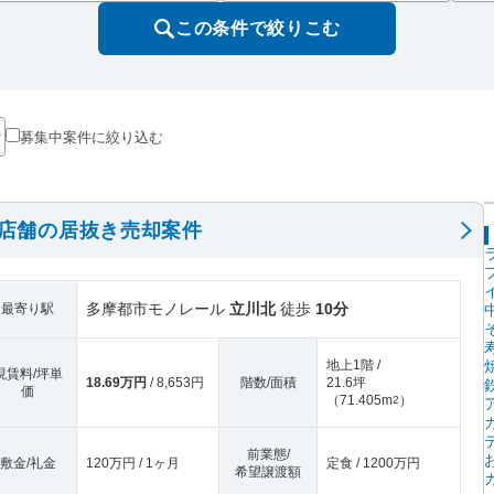
この条件で絞りこむ
募集中案件に絞り込む
階店舗の居抜き売却案件
多摩都市モノレール
立川北
徒歩
10分
最寄り駅
地上1階 /
現賃料/坪単
18.69万円
/ 8,653円
階数/面積
21.6坪
価
（
71.405m
）
2
前業態/
敷金/礼金
120万円 / 1ヶ月
定食 / 1200万円
希望譲渡額