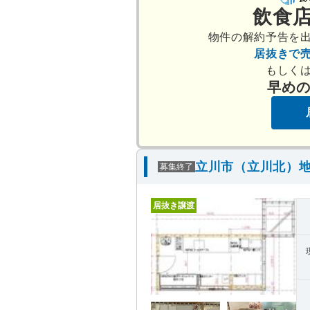
飲食
物件の解約予告を
居抜きで
もしく
早め
立川市（立川北）地
募集終了
居抜き譲渡