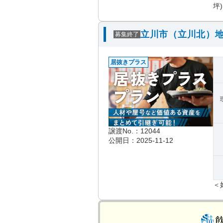
坪)
立川市（立川北）地
募集終了
居抜きプラス
譲渡No.：12044
公開日：2025-11-12
＜