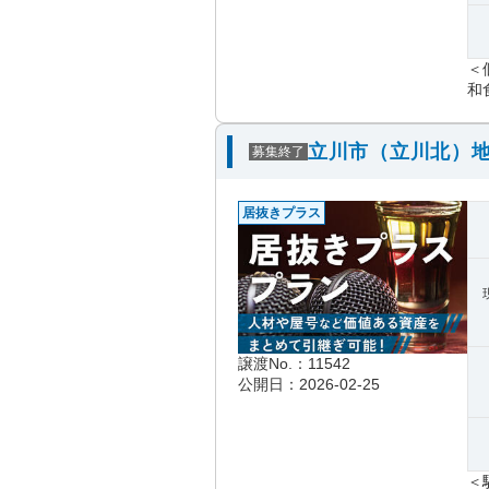
＜
和
立川市（立川北）地
募集終了
居抜きプラス
譲渡No.：11542
公開日：2026-02-25
＜