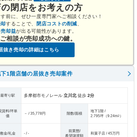
店の閉店をお考えの方
出す前に、ぜひ一度専門家へご相談ください！
売却
することで、
閉店コストの削減
、
は
売却益
が出る可能性があります。
のご相談が売却成功への鍵。
居抜き売却の詳細はこちら
下1階店舗の居抜き売却案件
多摩都市モノレール
立川北
徒歩
2分
最寄り駅
現賃料/坪単
地下1階 /
－ / 35,778円
階数/面積
価
2.795坪
（
9.24m
）
2
前業態/
敷金/礼金
- / -
和菓子店 / 45万円
希望譲渡額