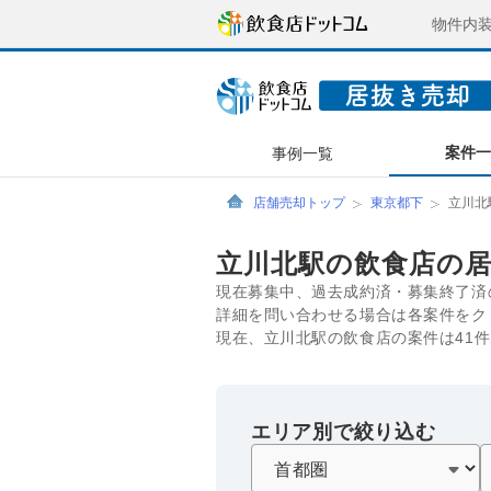
物件内
案件
事例一覧
店舗売却トップ
東京都下
立川北
立川北駅の飲食店の
現在募集中、過去成約済・募集終了済
詳細を問い合わせる場合は各案件をク
現在、立川北駅の飲食店の案件は41
エリア別で絞り込む