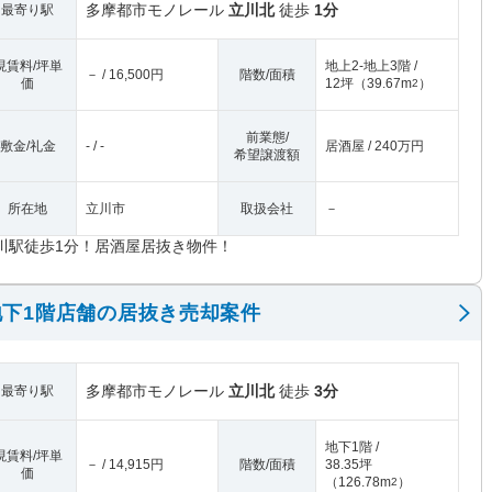
多摩都市モノレール
立川北
徒歩
1分
最寄り駅
現賃料/坪単
地上2-地上3階 /
－ / 16,500円
階数/面積
価
12坪
（
39.67m
）
2
前業態/
敷金/礼金
- / -
居酒屋 / 240万円
希望譲渡額
所在地
立川市
取扱会社
－
川駅徒歩1分！居酒屋居抜き物件！
下1階店舗の居抜き売却案件
多摩都市モノレール
立川北
徒歩
3分
最寄り駅
地下1階 /
現賃料/坪単
－ / 14,915円
階数/面積
38.35坪
価
（
126.78m
）
2