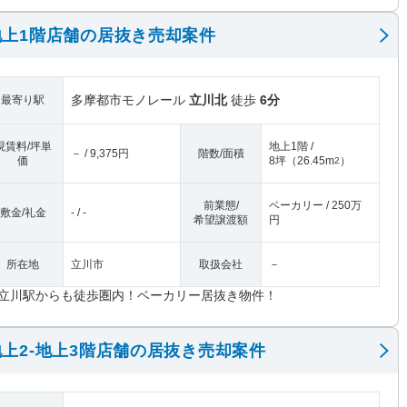
上1階店舗の居抜き売却案件
多摩都市モノレール
立川北
徒歩
6分
最寄り駅
現賃料/坪単
地上1階 /
－ / 9,375円
階数/面積
価
8坪
（
26.45m
）
2
前業態/
ベーカリー / 250万
敷金/礼金
- / -
希望譲渡額
円
所在地
立川市
取扱会社
－
R立川駅からも徒歩圏内！ベーカリー居抜き物件！
上2-地上3階店舗の居抜き売却案件