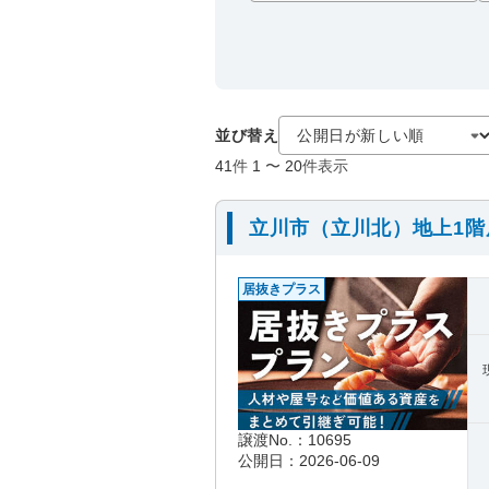
並び替え
41
件
1
〜
20
件表示
立川市（立川北）地上1
居抜きプラス
譲渡No.：10695
公開日：2026-06-09