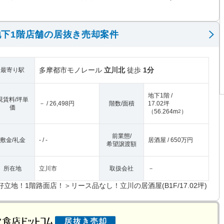
下1階店舗の居抜き売却案件
多摩都市モノレール
立川北
徒歩
1分
最寄り駅
地下1階 /
現賃料/坪単
－ / 26,498円
階数/面積
17.02坪
価
（
56.264m
）
2
前業態/
敷金/礼金
- / -
居酒屋 / 650万円
希望譲渡額
所在地
立川市
取扱会社
－
好立地！1階路面店！＞リース品なし！立川の居酒屋(B1F/17.02坪)