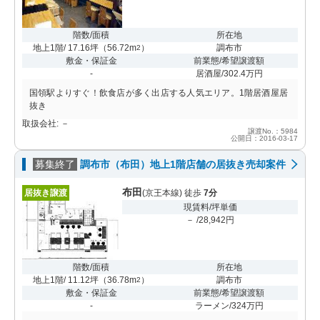
階数/面積
所在地
地上1階/ 17.16坪
（
56.72m
）
調布市
2
敷金・保証金
前業態/希望譲渡額
-
居酒屋/302.4万円
国領駅よりすぐ！飲食店が多く出店する人気エリア。1階居酒屋居
抜き
取扱会社: －
譲渡No.：5984
公開日：2016-03-17
募集終了
調布市（布田）地上1階店舗の居抜き売却案件
布田
居抜き譲渡
(京王本線) 徒歩
7分
現賃料/坪単価
－ /28,942円
階数/面積
所在地
地上1階/ 11.12坪
（
36.78m
）
調布市
2
敷金・保証金
前業態/希望譲渡額
-
ラーメン/324万円