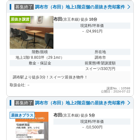
募集終了
調布市（布田）地上1階店舗の居抜き売却案件
布田
居抜き譲渡
(京王本線) 徒歩
10分
現賃料/坪単価
－ /24,991円
階数/面積
所在地
地上1階/ 8.803坪
（
29.1m
）
調布市
2
敷金・保証金
前業態/希望譲渡額
-
スイーツ/330万円
調布駅より徒歩3分！スイーツ居抜き物件！
取扱会社: －
譲渡No.：10598
公開日：2024-07-22
募集終了
調布市（布田）地上2階店舗の居抜き売却案件
布田
居抜きプラス
(京王本線) 徒歩
5分
現賃料/坪単価
－ /10,500円