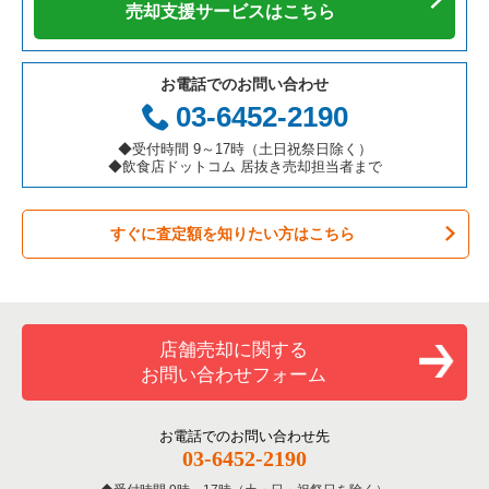
カフェの居抜き売却物件の案件一覧
愛知県の飲食店の居抜き売却物件の案件一覧
小金井市の飲食店の居抜き売却物件の案件一覧
東京都下の焼肉の居抜き売却物件の案件一覧
売却支援サービスはこちら
テイクアウトの居抜き売却物件の案件一覧
岐阜県の飲食店の居抜き売却物件の案件一覧
府中市の飲食店の居抜き売却物件の案件一覧
東京都下の鉄板焼き・お好み焼の居抜き売却物件の案件一覧
お電話でのお問い合わせ
お弁当・惣菜・デリの居抜き売却物件の案件一覧
三重県の飲食店の居抜き売却物件の案件一覧
国分寺市の飲食店の居抜き売却物件の案件一覧
東京都下のアジア料理の居抜き売却物件の案件一覧
03-6452-2190
カラオケ・パブ・スナックの居抜き売却物件の案件一覧
昭島市の飲食店の居抜き売却物件の案件一覧
東京都下のカフェの居抜き売却物件の案件一覧
◆受付時間 9～17時（土日祝祭日除く）
◆飲食店ドットコム 居抜き売却担当者まで
バーの居抜き売却物件の案件一覧
稲城市の飲食店の居抜き売却物件の案件一覧
東京都下のテイクアウトの居抜き売却物件の案件一覧
すぐに査定額を知りたい方はこちら
居酒屋・ダイニングバーの居抜き売却物件の案件一覧
三鷹市の飲食店の居抜き売却物件の案件一覧
東京都下のお弁当・惣菜・デリの居抜き売却物件の案件一覧
専門料理の居抜き売却物件の案件一覧
清瀬市の飲食店の居抜き売却物件の案件一覧
東京都下のカラオケ・パブ・スナックの居抜き売却物件の案件
一覧
和食の居抜き売却物件の案件一覧
小平市の飲食店の居抜き売却物件の案件一覧
店舗売却に関する
東京都下のバーの居抜き売却物件の案件一覧
お問い合わせフォーム
洋食の居抜き売却物件の案件一覧
あきる野市の飲食店の居抜き売却物件の案件一覧
東京都下の居酒屋・ダイニングバーの居抜き売却物件の案件一
覧
その他の居抜き売却物件の案件一覧
多摩市の飲食店の居抜き売却物件の案件一覧
お電話でのお問い合わせ先
03-6452-2190
東京都下の専門料理の居抜き売却物件の案件一覧
狛江市の飲食店の居抜き売却物件の案件一覧