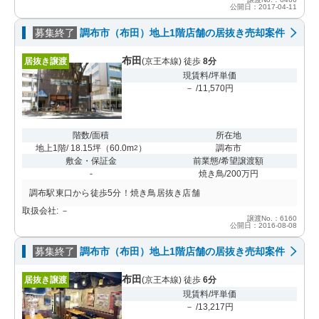
公開日：2017-04-11
募集終了
調布市（布田）地上1階店舗の居抜き売却案件
布田
居抜き譲渡
(京王本線) 徒歩
8分
現賃料/坪単価
－ /11,570円
階数/面積
所在地
地上1階/ 18.15坪
（
60.0m
）
調布市
2
敷金・保証金
前業態/希望譲渡額
-
焼き鳥/200万円
調布駅東口から徒歩5分！焼き鳥居抜き店舗
取扱会社: －
譲渡No.：6160
公開日：2016-08-08
募集終了
調布市（布田）地上1階店舗の居抜き売却案件
布田
居抜き譲渡
(京王本線) 徒歩
6分
現賃料/坪単価
－ /13,217円