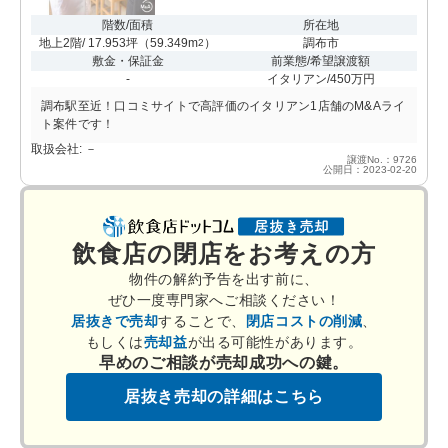
階数/面積
所在地
地上2階/ 17.953坪
（
59.349m
）
調布市
2
敷金・保証金
前業態/希望譲渡額
-
イタリアン/450万円
調布駅至近！口コミサイトで高評価のイタリアン1店舗のM&Aライ
ト案件です！
取扱会社: －
譲渡No.：9726
公開日：2023-02-20
飲食店の閉店をお考えの方
物件の解約予告を出す前に、
ぜひ一度専門家へご相談ください！
居抜きで売却
することで、
閉店コストの削減
、
もしくは
売却益
が出る可能性があります。
早めのご相談が売却成功への鍵。
居抜き売却の詳細はこちら