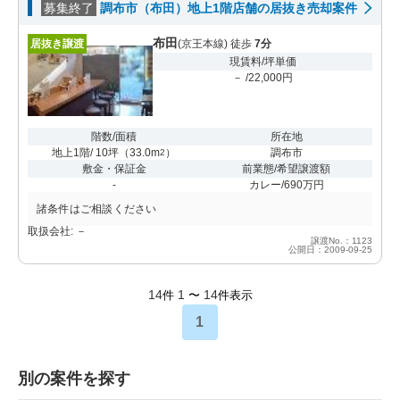
募集終了
調布市（布田）地上1階店舗の居抜き売却案件
布田
居抜き譲渡
(京王本線) 徒歩
7分
現賃料/坪単価
－ /22,000円
階数/面積
所在地
地上1階/ 10坪
（
33.0m
）
調布市
2
敷金・保証金
前業態/希望譲渡額
-
カレー/690万円
諸条件はご相談ください
取扱会社: －
譲渡No.：1123
公開日：2009-09-25
14
1
14
件
〜
件表示
1
別の案件を探す