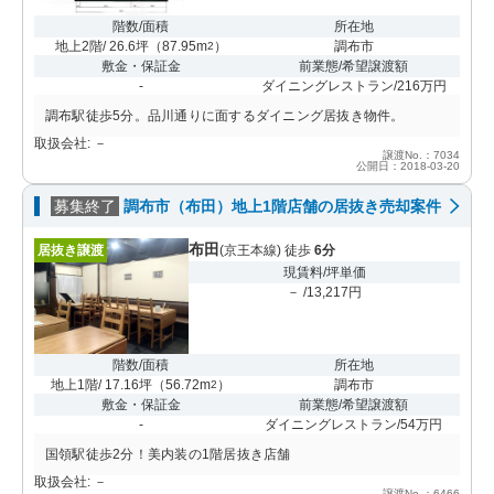
階数/面積
所在地
地上2階/ 26.6坪
（
87.95m
）
調布市
2
敷金・保証金
前業態/希望譲渡額
-
ダイニングレストラン/216万円
調布駅徒歩5分。品川通りに面するダイニング居抜き物件。
取扱会社: －
譲渡No.：7034
公開日：2018-03-20
募集終了
調布市（布田）地上1階店舗の居抜き売却案件
布田
居抜き譲渡
(京王本線) 徒歩
6分
現賃料/坪単価
－ /13,217円
階数/面積
所在地
地上1階/ 17.16坪
（
56.72m
）
調布市
2
敷金・保証金
前業態/希望譲渡額
-
ダイニングレストラン/54万円
国領駅徒歩2分！美内装の1階居抜き店舗
取扱会社: －
譲渡No.：6466