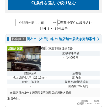
条件を選んで絞り込む
募集中案件に絞り込む
14
1
14
件
〜
件表示
募集終了
調布市（布田）地上1階店舗の居抜き売却案件
布田
居抜き譲渡
(京王本線) 徒歩
2分
現賃料/坪単価
－ /14,062円
階数/面積
所在地
地上1階/ 6.4坪
（
21.16m
）
調布市
2
敷金・保証金
前業態/希望譲渡額
-
居酒屋/297万円
布田駅徒歩2分！居酒屋1階路面店舗居抜き物件！
取扱会社: －
譲渡No.：12070
公開日：2025-11-20