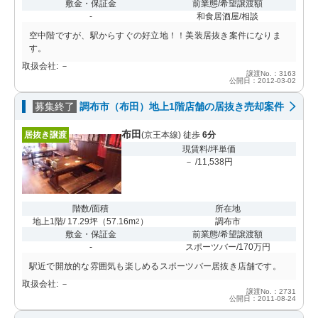
敷金・保証金
前業態/希望譲渡額
-
和食居酒屋/相談
空中階ですが、駅からすぐの好立地！！美装居抜き案件になりま
す。
取扱会社: －
譲渡No.：3163
公開日：2012-03-02
募集終了
調布市（布田）地上1階店舗の居抜き売却案件
布田
居抜き譲渡
(京王本線) 徒歩
6分
現賃料/坪単価
－ /11,538円
階数/面積
所在地
地上1階/ 17.29坪
（
57.16m
）
調布市
2
敷金・保証金
前業態/希望譲渡額
-
スポーツバー/170万円
駅近で開放的な雰囲気も楽しめるスポーツバー居抜き店舗です。
取扱会社: －
譲渡No.：2731
公開日：2011-08-24