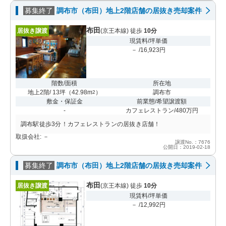
募集終了
調布市（布田）地上2階店舗の居抜き売却案件
布田
居抜き譲渡
(京王本線) 徒歩
10分
現賃料/坪単価
－ /16,923円
階数/面積
所在地
地上2階/ 13坪
（
42.98m
）
調布市
2
敷金・保証金
前業態/希望譲渡額
-
カフェレストラン/480万円
調布駅徒歩3分！カフェレストランの居抜き店舗！
取扱会社: －
譲渡No.：7676
公開日：2019-02-18
募集終了
調布市（布田）地上2階店舗の居抜き売却案件
布田
居抜き譲渡
(京王本線) 徒歩
10分
現賃料/坪単価
－ /12,992円