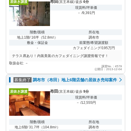
布田
居抜き譲渡
(京王本線) 徒歩
6分
現賃料/坪単価
－ /9,391円
階数/面積
所在地
地上1階/ 16坪
（
52.8m
）
調布市
2
敷金・保証金
前業態/希望譲渡額
-
カフェダイニング/195万円
テラス席あり！内装美装のカフェダイニング譲渡情報です！
取扱会社: －
譲渡No.：4579
公開日：2013-12-04
募集終了
調布市（布田）地上6階店舗の居抜き売却案件
布田
居抜き譲渡
(京王本線) 徒歩
9分
現賃料/坪単価
－ /12,555円
階数/面積
所在地
地上6階/ 31.7坪
（
104.8m
）
調布市
2