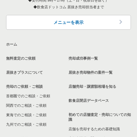
受付時間 9時～17時（土・日・祝祭日を除く）
東京都下の和食の居抜き売却物件の案件一覧
飲食店ドットコム 居抜き売却担当者まで
西東京市の飲食店の居抜き売却物件の案件一覧
東京都下の洋食の居抜き売却物件の案件一覧
日野市の飲食店の居抜き売却物件の案件一覧
メニューを表示
東京都下のその他の居抜き売却物件の案件一覧
福生市の飲食店の居抜き売却物件の案件一覧
ホーム
東大和市の飲食店の居抜き売却物件の案件一覧
無料査定のご依頼
売却成功事例一覧
東久留米市の飲食店の居抜き売却物件の案件一覧
居抜きプラスについて
居抜き売却物件の案件一覧
売却のご依頼・ご相談
店舗売却・譲渡額相場を知る
首都圏でのご相談・ご依頼
飲食店閉店データベース
関西でのご相談・ご依頼
初めての店舗査定・売却についての知
東海でのご相談・ご依頼
識
九州でのご相談・ご依頼
店舗を売却するための基礎知識