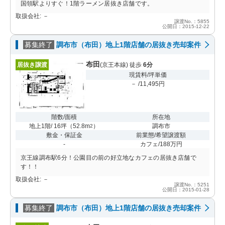
国領駅よりすぐ！1階ラーメン居抜き店舗です。
取扱会社: －
譲渡No.：5855
公開日：2015-12-22
募集終了
調布市（布田）地上1階店舗の居抜き売却案件
布田
居抜き譲渡
(京王本線) 徒歩
6分
現賃料/坪単価
－ /11,495円
階数/面積
所在地
地上1階/ 16坪
（
52.8m
）
調布市
2
敷金・保証金
前業態/希望譲渡額
-
カフェ/188万円
京王線調布駅6分！公園目の前の好立地なカフェの居抜き店舗で
す！！
取扱会社: －
譲渡No.：5251
公開日：2015-01-28
募集終了
調布市（布田）地上1階店舗の居抜き売却案件