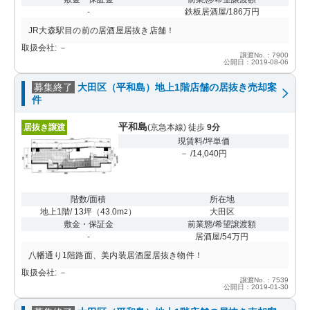
-
鉄板居酒屋/186万円
JR大森駅目の前の居酒屋居抜き店舗！
取扱会社: －
譲渡No.：7900
公開日：2019-08-06
募集終了
大田区（平和島）地上1階店舗の居抜き売却案
件
平和島
居抜き譲渡
(京急本線) 徒歩
9分
現賃料/坪単価
－ /14,040円
階数/面積
所在地
地上1階/ 13坪
（
43.0m
）
大田区
2
敷金・保証金
前業態/希望譲渡額
-
居酒屋/54万円
⼋幡通り1階路⾯、美内装居酒屋居抜き物件！
取扱会社: －
譲渡No.：7539
公開日：2019-01-30