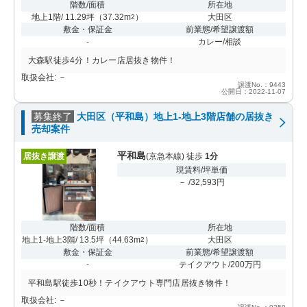
階数/面積
所在地
地上1階/ 11.29坪
（
37.32m
）
大田区
2
敷金・保証金
前業態/希望譲渡額
-
カレー/相談
大森駅徒歩4分！カレー店居抜き物件！
取扱会社: －
譲渡No.：9443
公開日：2022-11-07
募集終了
大田区（平和島）地上1-地上3階店舗の居抜き
売却案件
平和島
居抜き譲渡
(京急本線) 徒歩
1分
現賃料/坪単価
－ /32,593円
階数/面積
所在地
地上1-地上3階/ 13.5坪
（
44.63m
）
大田区
2
敷金・保証金
前業態/希望譲渡額
-
テイクアウト/200万円
平和島駅徒歩10秒！テイクアウト専門店居抜き物件！
取扱会社: －