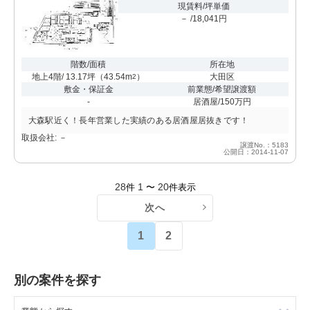
現賃料/坪単価
－ /18,041円
階数/面積
所在地
地上4階/ 13.17坪
（
43.54m
）
大田区
2
敷金・保証金
前業態/希望譲渡額
-
居酒屋/150万円
大森駅近く！長年営業した実績のある居酒屋居抜きです！
取扱会社: －
譲渡No.：5183
公開日：2014-11-07
28
1
20
件
〜
件表示
次へ
1
2
別の案件を探す