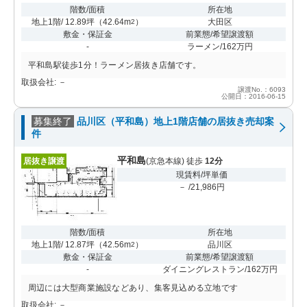
階数/面積
所在地
地上1階/ 12.89坪
（
42.64m
）
大田区
2
敷金・保証金
前業態/希望譲渡額
-
ラーメン/162万円
平和島駅徒歩1分！ラーメン居抜き店舗です。
取扱会社: －
譲渡No.：6093
公開日：2016-06-15
募集終了
品川区（平和島）地上1階店舗の居抜き売却案
件
平和島
居抜き譲渡
(京急本線) 徒歩
12分
現賃料/坪単価
－ /21,986円
階数/面積
所在地
地上1階/ 12.87坪
（
42.56m
）
品川区
2
敷金・保証金
前業態/希望譲渡額
-
ダイニングレストラン/162万円
周辺には大型商業施設などあり、集客見込める立地です
取扱会社: －