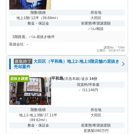
階数/面積
所在地
地上1階/ 12坪
（
39.69m
）
大田区
2
敷金・保証金
前業態/希望譲渡額
-
バル/相談
1階路面、バル居抜き物件
取扱会社: －
譲渡No.：7094
公開日：2018-07-02
募集終了
大田区（平和島）地上2-地上3階店舗の居抜き
売却案件
平和島
居抜き譲渡
(京急本線) 徒歩
14分
現賃料/坪単価
－ /13,146円
階数/面積
所在地
地上2-地上3階/ 27.11坪
大田区
（
89.62m
）
2
敷金・保証金
前業態/希望譲渡額
-
居酒屋/280万円