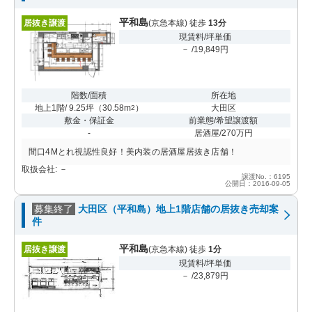
平和島
居抜き譲渡
(京急本線) 徒歩
13分
現賃料/坪単価
－ /19,849円
階数/面積
所在地
地上1階/ 9.25坪
（
30.58m
）
大田区
2
敷金・保証金
前業態/希望譲渡額
-
居酒屋/270万円
間口4Mとれ視認性良好！美内装の居酒屋居抜き店舗！
取扱会社: －
譲渡No.：6195
公開日：2016-09-05
募集終了
大田区（平和島）地上1階店舗の居抜き売却案
件
平和島
居抜き譲渡
(京急本線) 徒歩
1分
現賃料/坪単価
－ /23,879円