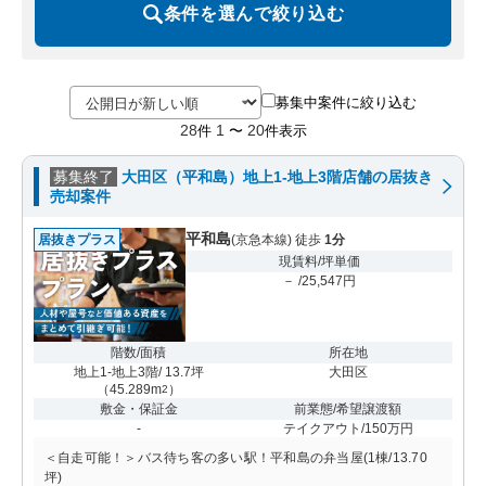
条件を選んで絞り込む
募集中案件に絞り込む
28
1
20
件
〜
件表示
募集終了
大田区（平和島）地上1-地上3階店舗の居抜き
売却案件
平和島
居抜きプラス
(京急本線) 徒歩
1分
現賃料/坪単価
－ /25,547円
階数/面積
所在地
地上1-地上3階/ 13.7坪
大田区
（
45.289m
）
2
敷金・保証金
前業態/希望譲渡額
-
テイクアウト/150万円
＜自走可能！＞バス待ち客の多い駅！平和島の弁当屋(1棟/13.70
坪)