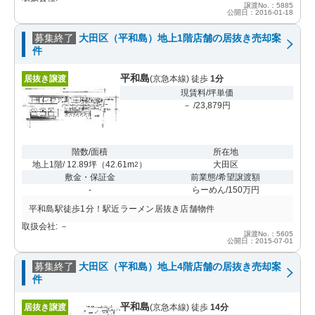
譲渡No.：5885
公開日：2016-01-18
募集終了
大田区（平和島）地上1階店舗の居抜き売却案
件
平和島
居抜き譲渡
(京急本線) 徒歩
1分
現賃料/坪単価
－ /23,879円
階数/面積
所在地
地上1階/ 12.89坪
（
42.61m
）
大田区
2
敷金・保証金
前業態/希望譲渡額
-
らーめん/150万円
平和島駅徒歩1分！駅近ラーメン居抜き店舗物件
取扱会社: －
譲渡No.：5605
公開日：2015-07-01
募集終了
大田区（平和島）地上4階店舗の居抜き売却案
件
平和島
居抜き譲渡
(京急本線) 徒歩
14分