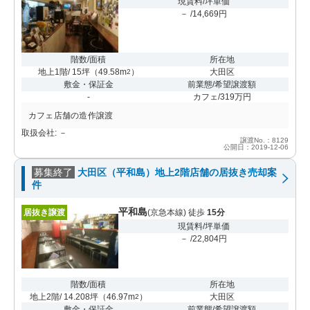
現賃料/坪単価
－ /14,669円
階数/面積
所在地
地上1階/ 15坪
（
49.58m
）
大田区
2
敷金・保証金
前業態/希望譲渡額
-
カフェ/319万円
カフェ店舗の造作譲渡
取扱会社: －
譲渡No.：8129
公開日：2019-12-06
募集終了
大田区（平和島）地上2階店舗の居抜き売却案
件
平和島
居抜き譲渡
(京急本線) 徒歩
15分
現賃料/坪単価
－ /22,804円
階数/面積
所在地
地上2階/ 14.208坪
（
46.97m
）
大田区
2
敷金・保証金
前業態/希望譲渡額