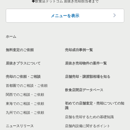
東京23区の和食の居抜き売却物件の案件一覧
飲食店ドットコム 居抜き売却担当者まで
墨田区の飲食店の居抜き売却物件の案件一覧
東京23区の洋食の居抜き売却物件の案件一覧
品川区の飲食店の居抜き売却物件の案件一覧
メニューを表示
東京23区のその他の居抜き売却物件の案件一覧
大田区の飲食店の居抜き売却物件の案件一覧
ホーム
荒川区の飲食店の居抜き売却物件の案件一覧
無料査定のご依頼
売却成功事例一覧
中野区の飲食店の居抜き売却物件の案件一覧
居抜きプラスについて
居抜き売却物件の案件一覧
売却のご依頼・ご相談
店舗売却・譲渡額相場を知る
首都圏でのご相談・ご依頼
飲食店閉店データベース
関西でのご相談・ご依頼
初めての店舗査定・売却についての知
東海でのご相談・ご依頼
識
九州でのご相談・ご依頼
店舗を売却するための基礎知識
ニュースリリース
店舗内設備に関するポイント