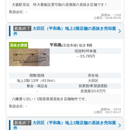
大森駅至近、特大看板設置可能の居酒屋の居抜き店舗です！
取扱会社: －
譲渡No.：7118
公開日：2018-05-25
募集終了
大田区（平和島）地上1階店舗の居抜き売却案
件
平和島
居抜き譲渡
(京急本線) 徒歩
9分
現賃料/坪単価
－ /15,785円
階数/面積
所在地
地上1階/ 13坪
（
43.0m
）
大田区
2
敷金・保証金
前業態/希望譲渡額
-
居酒屋/10.8万円
八幡通り沿い！1階居酒屋居抜き店舗物件です。
取扱会社: －
譲渡No.：6374
公開日：2017-03-17
募集終了
大田区（平和島）地上1階店舗の居抜き売却案
件