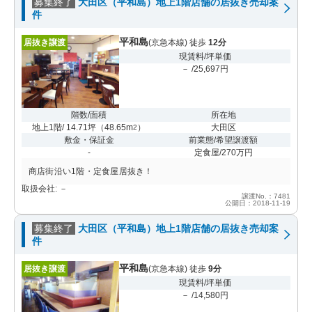
募集終了
大田区（平和島）地上1階店舗の居抜き売却案
件
平和島
居抜き譲渡
(京急本線) 徒歩
12分
現賃料/坪単価
－ /25,697円
階数/面積
所在地
地上1階/ 14.71坪
（
48.65m
）
大田区
2
敷金・保証金
前業態/希望譲渡額
-
定食屋/270万円
商店街沿い1階・定食屋居抜き！
取扱会社: －
譲渡No.：7481
公開日：2018-11-19
募集終了
大田区（平和島）地上1階店舗の居抜き売却案
件
平和島
居抜き譲渡
(京急本線) 徒歩
9分
現賃料/坪単価
－ /14,580円