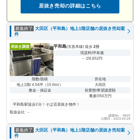
居抜き売却の詳細はこちら
募集終了
大田区（平和島）地上1階店舗の居抜き売却案
件
平和島
居抜き譲渡
(京急本線) 徒歩
2分
現賃料/坪単価
－ /26,652円
階数/面積
所在地
地上1階/ 4.54坪
（
15.0m
）
大田区
2
敷金・保証金
前業態/希望譲渡額
-
蕎麦/350万円
平和島駅徒歩2分！そば店居抜き物件！
取扱会社: －
譲渡No.：9825
公開日：2023-03-29
募集終了
大田区（平和島）地上1階店舗の居抜き売却案
件