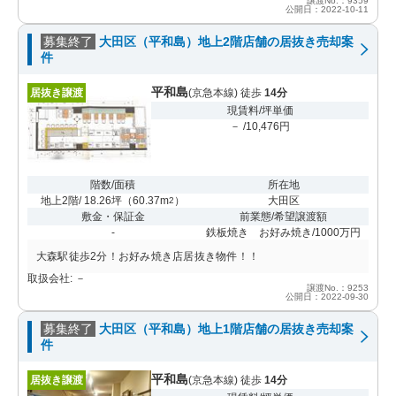
譲渡No.：9359
公開日：2022-10-11
募集終了
大田区（平和島）地上2階店舗の居抜き売却案
件
平和島
居抜き譲渡
(京急本線) 徒歩
14分
現賃料/坪単価
－ /10,476円
階数/面積
所在地
地上2階/ 18.26坪
（
60.37m
）
大田区
2
敷金・保証金
前業態/希望譲渡額
-
鉄板焼き お好み焼き/1000万円
大森駅徒歩2分！お好み焼き店居抜き物件！！
取扱会社: －
譲渡No.：9253
公開日：2022-09-30
募集終了
大田区（平和島）地上1階店舗の居抜き売却案
件
平和島
居抜き譲渡
(京急本線) 徒歩
14分