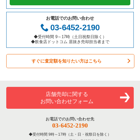
テイクアウトの居抜き売却物件の案件一覧
岐阜県の飲食店の居抜き売却物件の案件一覧
港区の飲食店の居抜き売却物件の案件一覧
東京23区の鉄板焼き・お好み焼の居抜き売却物件の案件一覧
お電話でのお問い合わせ
お弁当・惣菜・デリの居抜き売却物件の案件一覧
三重県の飲食店の居抜き売却物件の案件一覧
足立区の飲食店の居抜き売却物件の案件一覧
東京23区のアジア料理の居抜き売却物件の案件一覧
03-6452-2190
カラオケ・パブ・スナックの居抜き売却物件の案件一覧
板橋区の飲食店の居抜き売却物件の案件一覧
東京23区のカフェの居抜き売却物件の案件一覧
◆受付時間 9～17時（土日祝祭日除く）
◆飲食店ドットコム 居抜き売却担当者まで
バーの居抜き売却物件の案件一覧
台東区の飲食店の居抜き売却物件の案件一覧
東京23区のテイクアウトの居抜き売却物件の案件一覧
すぐに査定額を知りたい方はこちら
居酒屋・ダイニングバーの居抜き売却物件の案件一覧
練馬区の飲食店の居抜き売却物件の案件一覧
東京23区のお弁当・惣菜・デリの居抜き売却物件の案件一覧
専門料理の居抜き売却物件の案件一覧
豊島区の飲食店の居抜き売却物件の案件一覧
東京23区のカラオケ・パブ・スナックの居抜き売却物件の案件
一覧
和食の居抜き売却物件の案件一覧
文京区の飲食店の居抜き売却物件の案件一覧
店舗売却に関する
東京23区のバーの居抜き売却物件の案件一覧
お問い合わせフォーム
洋食の居抜き売却物件の案件一覧
北区の飲食店の居抜き売却物件の案件一覧
東京23区の居酒屋・ダイニングバーの居抜き売却物件の案件一
覧
その他の居抜き売却物件の案件一覧
江戸川区の飲食店の居抜き売却物件の案件一覧
お電話でのお問い合わせ先
03-6452-2190
東京23区の専門料理の居抜き売却物件の案件一覧
杉並区の飲食店の居抜き売却物件の案件一覧
受付時間 9時～17時（土・日・祝祭日を除く）