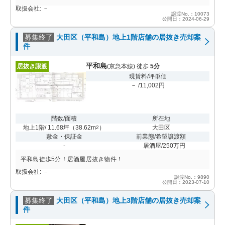
取扱会社: －
譲渡No.：10073
公開日：2024-06-29
募集終了
大田区（平和島）地上1階店舗の居抜き売却案
件
平和島
居抜き譲渡
(京急本線) 徒歩
5分
現賃料/坪単価
－ /11,002円
階数/面積
所在地
地上1階/ 11.68坪
（
38.62m
）
大田区
2
敷金・保証金
前業態/希望譲渡額
-
居酒屋/250万円
平和島徒歩5分！居酒屋居抜き物件！
取扱会社: －
譲渡No.：9890
公開日：2023-07-10
募集終了
大田区（平和島）地上3階店舗の居抜き売却案
件