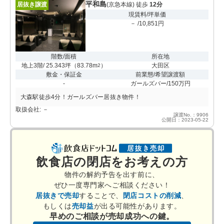
平和島
居抜き譲渡
(京急本線) 徒歩
12分
現賃料/坪単価
－ /10,851円
階数/面積
所在地
地上3階/ 25.343坪
（
83.78m
）
大田区
2
敷金・保証金
前業態/希望譲渡額
-
ガールズバー/150万円
大森駅徒歩4分！ガールズバー居抜き物件！
取扱会社: －
譲渡No.：9906
公開日：2023-05-22
飲食店の閉店をお考えの方
物件の解約予告を出す前に、
ぜひ一度専門家へご相談ください！
居抜きで売却
することで、
閉店コストの削減
、
もしくは
売却益
が出る可能性があります。
早めのご相談が売却成功への鍵。