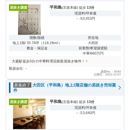
平和島
居抜き譲渡
(京急本線) 徒歩
13分
現賃料/坪単価
－ /10,453円
階数/面積
所在地
地上1階/ 35.78坪
（
118.28m
）
大田区
2
敷金・保証金
前業態/希望譲渡額
-
中華/660万円
大森駅徒歩3分の中華料理店路面居抜き物件！！
取扱会社: －
譲渡No.：9540
公開日：2022-12-07
募集終了
大田区（平和島）地上1階店舗の居抜き売却案
件
平和島
居抜き譲渡
(京急本線) 徒歩
13分
現賃料/坪単価
－ /13,640円