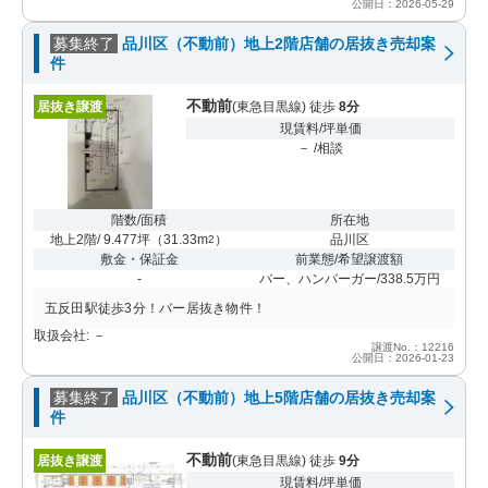
公開日：2026-05-29
募集終了
品川区（不動前）地上2階店舗の居抜き売却案
件
不動前
居抜き譲渡
(東急目黒線) 徒歩
8分
現賃料/坪単価
－ /相談
階数/面積
所在地
地上2階/ 9.477坪
（
31.33m
）
品川区
2
敷金・保証金
前業態/希望譲渡額
-
バー、ハンバーガー/338.5万円
五反田駅徒歩3分！バー居抜き物件！
取扱会社: －
譲渡No.：12216
公開日：2026-01-23
募集終了
品川区（不動前）地上5階店舗の居抜き売却案
件
不動前
居抜き譲渡
(東急目黒線) 徒歩
9分
現賃料/坪単価