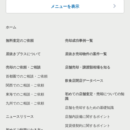
東京23区の洋食の居抜き売却物件の案件一覧
品川区の飲食店の居抜き売却物件の案件一覧
メニューを表示
東京23区のその他の居抜き売却物件の案件一覧
大田区の飲食店の居抜き売却物件の案件一覧
ホーム
荒川区の飲食店の居抜き売却物件の案件一覧
無料査定のご依頼
売却成功事例一覧
中野区の飲食店の居抜き売却物件の案件一覧
居抜きプラスについて
居抜き売却物件の案件一覧
売却のご依頼・ご相談
店舗売却・譲渡額相場を知る
首都圏でのご相談・ご依頼
飲食店閉店データベース
関西でのご相談・ご依頼
初めての店舗査定・売却についての知
東海でのご相談・ご依頼
識
九州でのご相談・ご依頼
店舗を売却するための基礎知識
ニュースリリース
店舗内設備に関するポイント
賃貸借契約に関するポイント
初めてご利用になる方へ