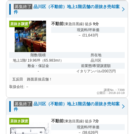
募集終了
品川区（不動前）地上1階店舗の居抜き売却案
件
不動前
居抜き譲渡
(東急目黒線) 徒歩
9分
現賃料/坪単価
－ /21,643円
階数/面積
所在地
地上1階/ 19.96坪
（
65.983m
）
品川区
2
敷金・保証金
前業態/希望譲渡額
-
イタリアンバル/200万円
五反田 路面居抜店舗！
取扱会社: －
譲渡No.：7398
公開日：2018-10-19
募集終了
品川区（不動前）地上1階店舗の居抜き売却案
件
不動前
居抜き譲渡
(東急目黒線) 徒歩
7分
現賃料/坪単価
－ /38,626円