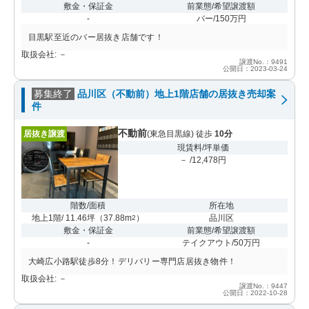
敷金・保証金
前業態/希望譲渡額
-
バー/150万円
目黒駅至近のバー居抜き店舗です！
取扱会社: －
譲渡No.：9491
公開日：2023-03-24
募集終了
品川区（不動前）地上1階店舗の居抜き売却案
件
不動前
居抜き譲渡
(東急目黒線) 徒歩
10分
現賃料/坪単価
－ /12,478円
階数/面積
所在地
地上1階/ 11.46坪
（
37.88m
）
品川区
2
敷金・保証金
前業態/希望譲渡額
-
テイクアウト/50万円
大崎広小路駅徒歩8分！デリバリー専門店居抜き物件！
取扱会社: －
譲渡No.：9447
公開日：2022-10-28