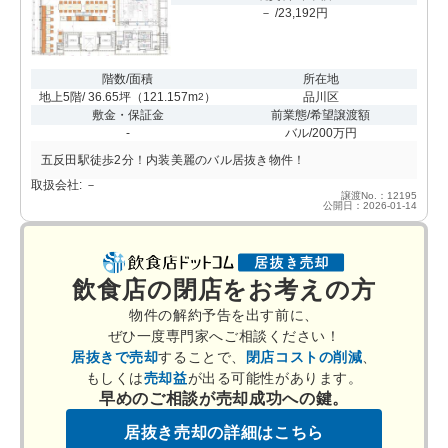
－ /23,192円
階数/面積
所在地
地上5階/ 36.65坪
（
121.157m
）
品川区
2
敷金・保証金
前業態/希望譲渡額
-
バル/200万円
五反田駅徒歩2分！内装美麗のバル居抜き物件！
取扱会社: －
譲渡No.：12195
公開日：2026-01-14
飲食店の閉店をお考えの方
物件の解約予告を出す前に、
ぜひ一度専門家へご相談ください！
居抜きで売却
することで、
閉店コストの削減
、
もしくは
売却益
が出る可能性があります。
早めのご相談が売却成功への鍵。
居抜き売却の詳細はこちら