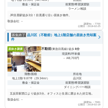
敷金・保証金
前業態/希望譲渡額
-
ラーメン/相談
JR目黒駅徒歩3分！目黒通り沿い居抜き物件。
取扱会社: －
譲渡No.：7700
公開日：2019-02-25
募集終了
品川区（不動前）地上1階店舗の居抜き売却案
件
不動前
居抜き譲渡
(東急目黒線) 徒歩
8分
現賃料/坪単価
－ /48,703円
階数/面積
所在地
地上1階/ 8.87坪
（
29.34m
）
品川区
2
敷金・保証金
前業態/希望譲渡額
-
ダイニングバー/相談
五反田駅西口より徒歩3分。オフィスと住居に囲まれた好立地。
取扱会社: －
譲渡No.：7681
公開日：2019-02-19