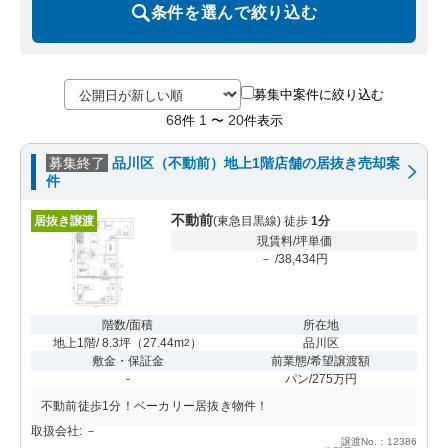
条件を選んで絞り込む
募集中案件に絞り込む
68
1
20
件
〜
件表示
募集終了
品川区（不動前）地上1階店舗の居抜き売却案
件
不動前
居抜き譲渡
(東急目黒線) 徒歩
1分
現賃料/坪単価
－ /38,434円
階数/面積
所在地
地上1階/ 8.3坪
（
27.44m
）
品川区
2
敷金・保証金
前業態/希望譲渡額
-
パン/275万円
不動前徒歩1分！ベーカリー居抜き物件！
取扱会社: －
譲渡No.：12386