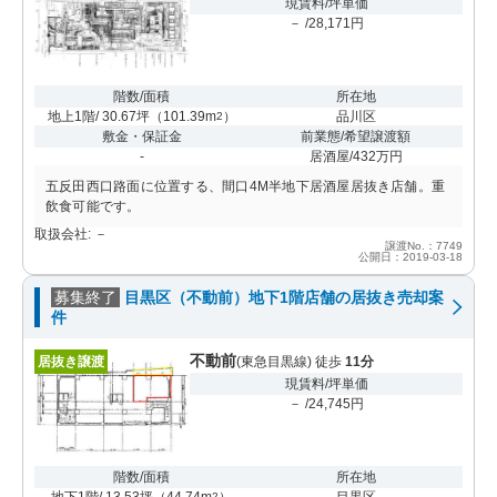
現賃料/坪単価
－ /28,171円
階数/面積
所在地
地上1階/ 30.67坪
（
101.39m
）
品川区
2
敷金・保証金
前業態/希望譲渡額
-
居酒屋/432万円
五反田西口路面に位置する、間口4M半地下居酒屋居抜き店舗。重
飲食可能です。
取扱会社: －
譲渡No.：7749
公開日：2019-03-18
募集終了
目黒区（不動前）地下1階店舗の居抜き売却案
件
不動前
居抜き譲渡
(東急目黒線) 徒歩
11分
現賃料/坪単価
－ /24,745円
階数/面積
所在地
地下1階/ 13.53坪
（
44.74m
）
目黒区
2