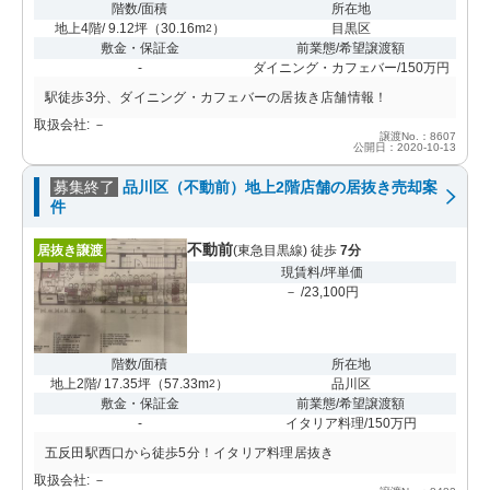
階数/面積
所在地
地上4階/ 9.12坪
（
30.16m
）
目黒区
2
敷金・保証金
前業態/希望譲渡額
-
ダイニング・カフェバー/150万円
駅徒歩3分、ダイニング・カフェバーの居抜き店舗情報！
取扱会社: －
譲渡No.：8607
公開日：2020-10-13
募集終了
品川区（不動前）地上2階店舗の居抜き売却案
件
不動前
居抜き譲渡
(東急目黒線) 徒歩
7分
現賃料/坪単価
－ /23,100円
階数/面積
所在地
地上2階/ 17.35坪
（
57.33m
）
品川区
2
敷金・保証金
前業態/希望譲渡額
-
イタリア料理/150万円
五反田駅西口から徒歩5分！イタリア料理居抜き
取扱会社: －