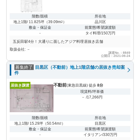
階数/面積
所在地
地上1階/ 11.825坪
（
39.09m
）
品川区
2
敷金・保証金
前業態/希望譲渡額
-
タイ料理/150万円
五反田駅4分！大通りに面したアジア料理居抜き店舗
取扱会社: －
譲渡No.：8849
公開日：2021-06-24
募集終了
目黒区（不動前）地上1階店舗の居抜き売却案
件
不動前
居抜き譲渡
(東急目黒線) 徒歩
8分
現賃料/坪単価
－ /17,266円
階数/面積
所在地
地上1階/ 15.29坪
（
50.54m
）
目黒区
2
敷金・保証金
前業態/希望譲渡額
-
イタリアン/330万円