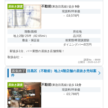
不動前
居抜き譲渡
(東急目黒線) 徒歩
9分
現賃料/坪単価
－ /19,578円
階数/面積
所在地
地上2階/ 25坪
（
82.65m
）
品川区
2
敷金・保証金
前業態/希望譲渡額
-
ダイニングバー/0万円
駅徒歩1分、バー業態の居抜き店舗情報！
取扱会社: －
譲渡No.：8666
公開日：2020-12-27
募集終了
目黒区（不動前）地上4階店舗の居抜き売却案
件
不動前
居抜き譲渡
(東急目黒線) 徒歩
11分
現賃料/坪単価
－ /22,788円