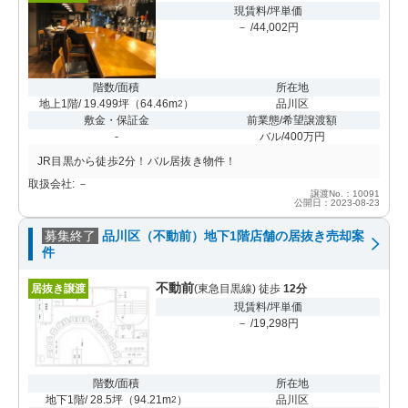
現賃料/坪単価
－ /44,002円
階数/面積
所在地
地上1階/ 19.499坪
（
64.46m
）
品川区
2
敷金・保証金
前業態/希望譲渡額
-
バル/400万円
JR目黒から徒歩2分！バル居抜き物件！
取扱会社: －
譲渡No.：10091
公開日：2023-08-23
募集終了
品川区（不動前）地下1階店舗の居抜き売却案
件
不動前
居抜き譲渡
(東急目黒線) 徒歩
12分
現賃料/坪単価
－ /19,298円
階数/面積
所在地
地下1階/ 28.5坪
（
94.21m
）
品川区
2