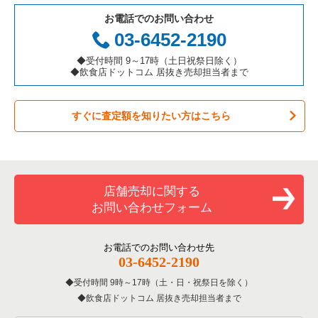
お電話でのお問い合わせ
お弁当・惣菜・デリの居抜き売却物件の案件一覧
三重県の飲食店の居抜き売却物件の案件一覧
足立区の飲食店の居抜き売却物件の案件一覧
東京23区のアジア料理の居抜き売却物件の案件一覧
03-6452-2190
カラオケ・パブ・スナックの居抜き売却物件の案件一覧
板橋区の飲食店の居抜き売却物件の案件一覧
東京23区のカフェの居抜き売却物件の案件一覧
◆受付時間 9～17時（土日祝祭日除く）
◆飲食店ドットコム 居抜き売却担当者まで
バーの居抜き売却物件の案件一覧
台東区の飲食店の居抜き売却物件の案件一覧
東京23区のテイクアウトの居抜き売却物件の案件一覧
すぐに査定額を知りたい方はこちら
居酒屋・ダイニングバーの居抜き売却物件の案件一覧
練馬区の飲食店の居抜き売却物件の案件一覧
東京23区のお弁当・惣菜・デリの居抜き売却物件の案件一覧
専門料理の居抜き売却物件の案件一覧
豊島区の飲食店の居抜き売却物件の案件一覧
東京23区のカラオケ・パブ・スナックの居抜き売却物件の案件
一覧
和食の居抜き売却物件の案件一覧
文京区の飲食店の居抜き売却物件の案件一覧
店舗売却に関する
東京23区のバーの居抜き売却物件の案件一覧
お問い合わせフォーム
洋食の居抜き売却物件の案件一覧
北区の飲食店の居抜き売却物件の案件一覧
東京23区の居酒屋・ダイニングバーの居抜き売却物件の案件一
覧
その他の居抜き売却物件の案件一覧
江戸川区の飲食店の居抜き売却物件の案件一覧
お電話でのお問い合わせ先
03-6452-2190
東京23区の専門料理の居抜き売却物件の案件一覧
杉並区の飲食店の居抜き売却物件の案件一覧
受付時間 9時～17時（土・日・祝祭日を除く）
東京23区の和食の居抜き売却物件の案件一覧
飲食店ドットコム 居抜き売却担当者まで
墨田区の飲食店の居抜き売却物件の案件一覧