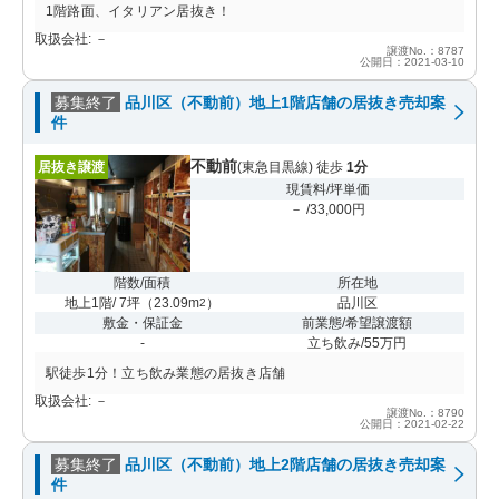
1階路面、イタリアン居抜き！
取扱会社: －
譲渡No.：8787
公開日：2021-03-10
募集終了
品川区（不動前）地上1階店舗の居抜き売却案
件
不動前
居抜き譲渡
(東急目黒線) 徒歩
1分
現賃料/坪単価
－ /33,000円
階数/面積
所在地
地上1階/ 7坪
（
23.09m
）
品川区
2
敷金・保証金
前業態/希望譲渡額
-
立ち飲み/55万円
駅徒歩1分！立ち飲み業態の居抜き店舗
取扱会社: －
譲渡No.：8790
公開日：2021-02-22
募集終了
品川区（不動前）地上2階店舗の居抜き売却案
件