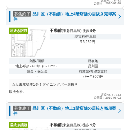
譲渡No.：8482
公開日：2020-07-30
募集終了
品川区（不動前）地上4階店舗の居抜き売却案
件
不動前
居抜き譲渡
(東急目黒線) 徒歩
9分
現賃料/坪単価
－ /13,282円
階数/面積
所在地
地上4階/ 24.8坪
（
82.0m
）
品川区
2
敷金・保証金
前業態/希望譲渡額
-
バー/480万円
五反田駅徒歩1分！ダイニングバー居抜き
取扱会社: －
譲渡No.：7843
公開日：2019-08-02
募集終了
品川区（不動前）地上1階店舗の居抜き売却案
件
不動前
居抜き譲渡
(東急目黒線) 徒歩
9分