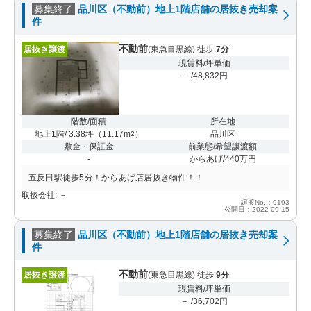
募集終了
品川区（不動前）地上1階店舗の居抜き売却案
件
不動前
居抜き譲渡
(東急目黒線) 徒歩
7分
現賃料/坪単価
－ /48,832円
階数/面積
所在地
地上1階/ 3.38坪
（
11.17m
）
品川区
2
敷金・保証金
前業態/希望譲渡額
-
からあげ/440万円
五反田駅徒歩5分！からあげ店居抜き物件！！
取扱会社: －
譲渡No.：9193
公開日：2022-09-15
募集終了
品川区（不動前）地上1階店舗の居抜き売却案
件
不動前
居抜き譲渡
(東急目黒線) 徒歩
9分
現賃料/坪単価
－ /36,702円