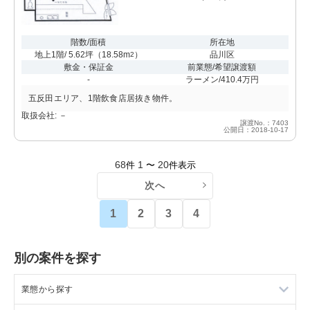
階数/面積
所在地
地上1階/ 5.62坪
（
18.58m
）
品川区
2
敷金・保証金
前業態/希望譲渡額
-
ラーメン/410.4万円
五反田エリア、1階飲食店居抜き物件。
取扱会社: －
譲渡No.：7403
公開日：2018-10-17
68
1
20
件
〜
件表示
次へ
1
2
3
4
別の案件を探す
業態から探す