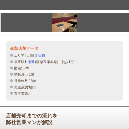
売却店舗データ
エリア:[大阪]
池田市
最寄駅1:
池田
(阪急宝塚本線) 徒歩1分
面積:17坪
階数:地上1階
営業年数:18年
売主業態:焼肉
買主業態:-
店舗売却までの流れを
弊社営業マンが解説