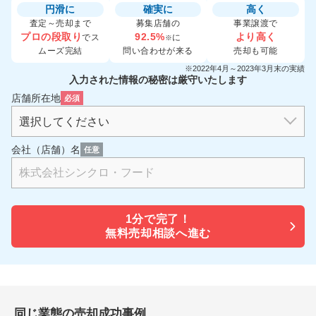
円滑に
確実に
高く
査定～売却まで
募集店舗の
事業譲渡で
プロの段取り
92.5%
より高く
でス
に
※
ムーズ完結
問い合わせが来る
売却も可能
※2022年4月～2023年3月末の実績
入力された情報の秘密は厳守いたします
店舗所在地
必須
会社（店舗）名
任意
1分で
完了！
無料売却相談へ進む
同じ業態の売却成功事例