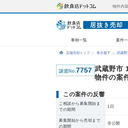
物件内
事例一覧
案件
店舗売却トップ
東京都下
武蔵野
武蔵野市 
7757
譲渡No.
物件の案
この案件の反響
ご相談から募集開始ま
1日
での期間
募集開始から売却まで
非公開
の期間