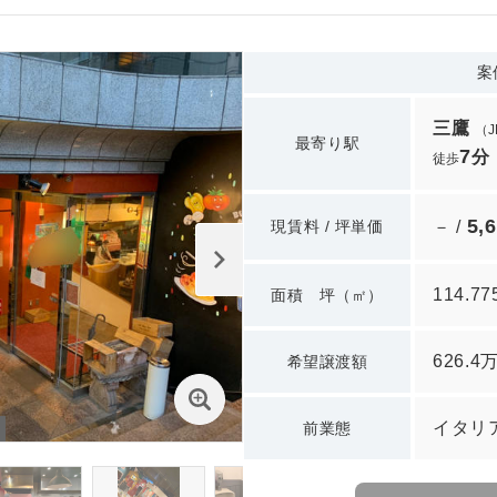
案
三鷹
（
最寄り駅
7
分
徒歩
5,
現賃料 / 坪単価
－ /
114.7
面積 坪（㎡）
626.4
希望譲渡額
イタリ
前業態