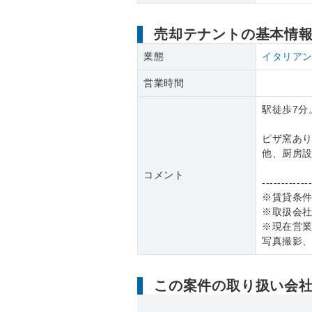
売却テナントの基本情
業態
イタリア
営業時間
駅徒歩7分
ピザ窯あ
他、厨房
コメント
------------
※賃貸条
※取扱会
※現在営
写真撮影
この案件の取り扱い会