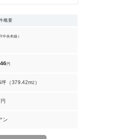
件概要
JR中央本線）
646
円
75坪
（
379.42m
）
2
万円
アン