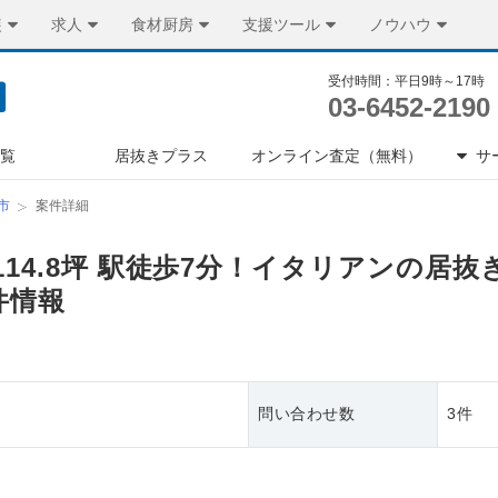
装
求人
食材厨房
支援ツール
ノウハウ
受付時間：平日9時～17時
03-6452-2190
一覧
居抜きプラス
オンライン査定（無料）
サ
市
案件詳細
114.8坪 駅徒歩7分！イタリアンの居
件情報
問い合わせ数
3件