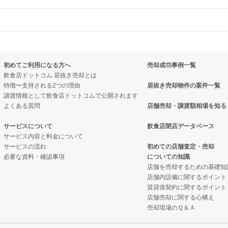
売却物件の案件一覧
物件の案件一覧
売却物件の案件一覧
売却物件の案件一覧
却物件の案件一覧
初めてご利用になる方へ
売却成功事例一覧
の案件一覧
売却物件の案件一覧
却物件の案件一覧
飲食店ドットコム 居抜き売却とは
特徴〜支持される2つの理由
居抜き売却物件の案件一覧
売却物件の案件一覧
の案件一覧
案件一覧
譲渡情報として飲食店ドットコムで公開されます
よくある質問
店舗売却・譲渡額相場を知る
の案件一覧
売却物件の案件一覧
案件一覧
サービスについて
飲食店閉店データベース
の案件一覧
の案件一覧
の案件一覧
サービス内容と料金について
サービスの流れ
初めての店舗査定・売却
必要な資料・確認事項
についての知識
居抜き売却物件の案件一覧
の案件一覧
却物件の案件一覧
店舗を売却するための基礎知
店舗内設備に関するポイント
却物件の案件一覧
却物件の案件一覧
クの居抜き売却物件の案件一覧
賃貸借契約に関するポイント
店舗売却に関する心構え
件の案件一覧
件の案件一覧
案件一覧
売却現場のＱ＆Ａ