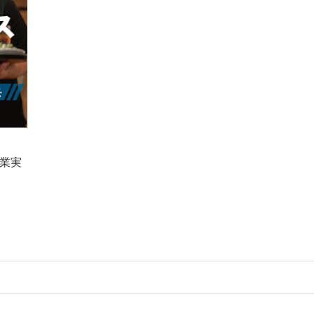
業実
）
物件の案件一覧