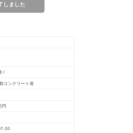
了しました
 /
筋コンクリート造
4万円
07-20