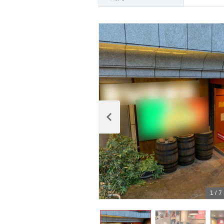
1
/
7