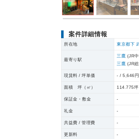
案件詳細情報
所在地
東京都下
三鷹
(JR
最寄り駅
三鷹
(JR
現賃料 / 坪単価
- / 5,646
面積 坪（㎡）
114.775坪
保証金・敷金
-
礼金
-
共益費 / 管理費
-
更新料
-