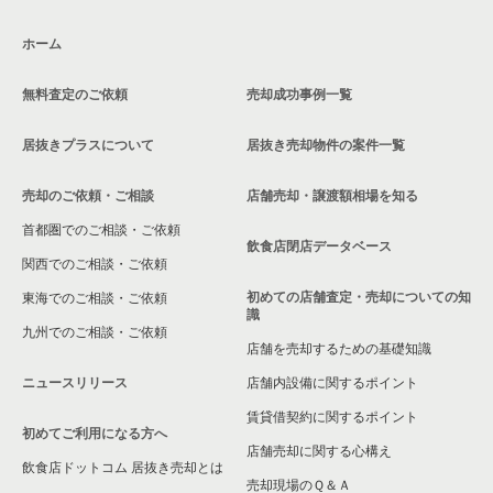
東京23区のテイクアウトの居抜き売却物件の案件一覧
江戸川区のテイクアウトの居抜き売却物件の案件一覧
東京23区の20坪以下のそば・うどんの居抜き売却物件の案件一
覧
ホーム
東京23区のお弁当・惣菜・デリの居抜き売却物件の案件一覧
江戸川区のお弁当・惣菜・デリの居抜き売却物件の案件一覧
東京23区の現賃料20万円以下の飲食店の居抜き売却物件の案件
一覧
無料査定のご依頼
売却成功事例一覧
東京23区のカラオケ・パブ・スナックの居抜き売却物件の案件
江戸川区のカラオケ・パブ・スナックの居抜き売却物件の案件
一覧
一覧
江戸川区の現賃料20万円以下の飲食店の居抜き売却物件の案件
居抜きプラスについて
居抜き売却物件の案件一覧
一覧
東京23区のバーの居抜き売却物件の案件一覧
江戸川区のバーの居抜き売却物件の案件一覧
売却のご依頼・ご相談
店舗売却・譲渡額相場を知る
船堀駅の現賃料20万円以下の飲食店の居抜き売却物件の案件一
東京23区の居酒屋・ダイニングバーの居抜き売却物件の案件一
江戸川区の居酒屋・ダイニングバーの居抜き売却物件の案件一
覧
首都圏でのご相談・ご依頼
覧
覧
飲食店閉店データベース
関西でのご相談・ご依頼
東京23区の現賃料20万円以下のそば・うどんの居抜き売却物件
東京23区の専門料理の居抜き売却物件の案件一覧
江戸川区の和食の居抜き売却物件の案件一覧
の案件一覧
初めての店舗査定・売却についての知
東海でのご相談・ご依頼
識
東京23区の和食の居抜き売却物件の案件一覧
江戸川区の洋食の居抜き売却物件の案件一覧
九州でのご相談・ご依頼
店舗を売却するための基礎知識
東京23区の洋食の居抜き売却物件の案件一覧
江戸川区のその他の居抜き売却物件の案件一覧
ニュースリリース
店舗内設備に関するポイント
賃貸借契約に関するポイント
東京23区のその他の居抜き売却物件の案件一覧
初めてご利用になる方へ
店舗売却に関する心構え
飲食店ドットコム 居抜き売却とは
売却現場のＱ＆Ａ