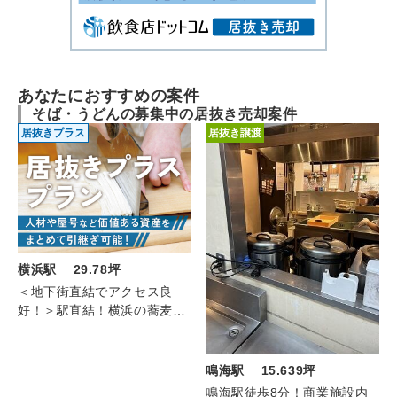
あなたにおすすめの案件
そば・うどんの募集中の居抜き売却案件
居抜きプラス
居抜き譲渡
横浜駅 29.78坪
＜地下街直結でアクセス良
好！＞駅直結！横浜の蕎麦
（B1F/29.78坪）
鳴海駅 15.639坪
鳴海駅徒歩8分！商業施設内