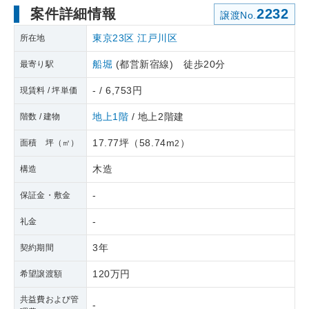
案件詳細情報
2232
譲渡No.
東京23区
江戸川区
所在地
船堀
(都営新宿線) 徒歩20分
最寄り駅
- / 6,753円
現賃料 / 坪単価
地上1階
/ 地上2階建
階数 / 建物
17.77坪
（
58.74m
）
面積 坪（㎡）
2
木造
構造
-
保証金・敷金
-
礼金
3年
契約期間
120万円
希望譲渡額
共益費および管
-