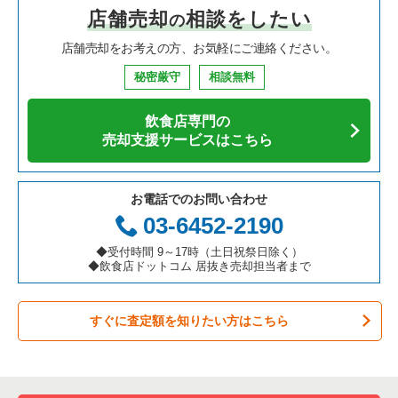
店舗売却
相談をしたい
の
焼肉の居抜き売却物件の案件一覧
大阪府の飲食店の居抜き売却物件の案件一覧
葛飾区の飲食店の居抜き売却物件の案件一覧
東京23区の中華の居抜き売却物件の案件一覧
船堀駅のテイクアウトの居抜き売却物件の案件一覧
店舗売却をお考えの方、お気軽にご連絡ください。
鉄板焼き・お好み焼の居抜き売却物件の案件一覧
兵庫県の飲食店の居抜き売却物件の案件一覧
中央区の飲食店の居抜き売却物件の案件一覧
東京23区のそば・うどんの居抜き売却物件の案件一覧
船堀駅の居酒屋・ダイニングバーの居抜き売却物件の案件一覧
秘密厳守
相談無料
アジア料理の居抜き売却物件の案件一覧
京都府の飲食店の居抜き売却物件の案件一覧
江東区の飲食店の居抜き売却物件の案件一覧
東京23区の寿司の居抜き売却物件の案件一覧
船堀駅の和食の居抜き売却物件の案件一覧
飲食店専門の
カフェの居抜き売却物件の案件一覧
愛知県の飲食店の居抜き売却物件の案件一覧
千代田区の飲食店の居抜き売却物件の案件一覧
東京23区の焼肉の居抜き売却物件の案件一覧
船堀駅のその他の居抜き売却物件の案件一覧
売却支援サービスはこちら
テイクアウトの居抜き売却物件の案件一覧
岐阜県の飲食店の居抜き売却物件の案件一覧
港区の飲食店の居抜き売却物件の案件一覧
東京23区の鉄板焼き・お好み焼の居抜き売却物件の案件一覧
お電話でのお問い合わせ
お弁当・惣菜・デリの居抜き売却物件の案件一覧
三重県の飲食店の居抜き売却物件の案件一覧
足立区の飲食店の居抜き売却物件の案件一覧
東京23区のアジア料理の居抜き売却物件の案件一覧
03-6452-2190
カラオケ・パブ・スナックの居抜き売却物件の案件一覧
板橋区の飲食店の居抜き売却物件の案件一覧
東京23区のカフェの居抜き売却物件の案件一覧
◆受付時間 9～17時（土日祝祭日除く）
◆飲食店ドットコム 居抜き売却担当者まで
バーの居抜き売却物件の案件一覧
台東区の飲食店の居抜き売却物件の案件一覧
東京23区のテイクアウトの居抜き売却物件の案件一覧
すぐに査定額を知りたい方はこちら
居酒屋・ダイニングバーの居抜き売却物件の案件一覧
練馬区の飲食店の居抜き売却物件の案件一覧
東京23区のお弁当・惣菜・デリの居抜き売却物件の案件一覧
専門料理の居抜き売却物件の案件一覧
豊島区の飲食店の居抜き売却物件の案件一覧
東京23区のカラオケ・パブ・スナックの居抜き売却物件の案件
一覧