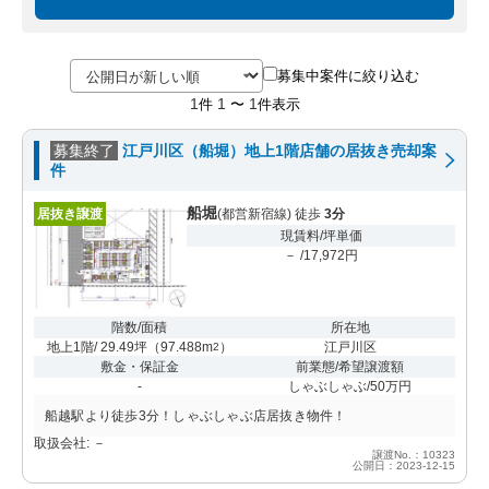
募集中案件に絞り込む
1
1
1
件
〜
件表示
募集終了
江戸川区（船堀）地上1階店舗の居抜き売却案
件
船堀
居抜き譲渡
(都営新宿線) 徒歩
3分
現賃料/坪単価
－ /17,972円
階数/面積
所在地
地上1階/ 29.49坪
（
97.488m
）
江戸川区
2
敷金・保証金
前業態/希望譲渡額
-
しゃぶしゃぶ/50万円
船越駅より徒歩3分！しゃぶしゃぶ店居抜き物件！
取扱会社: －
譲渡No.：10323
公開日：2023-12-15