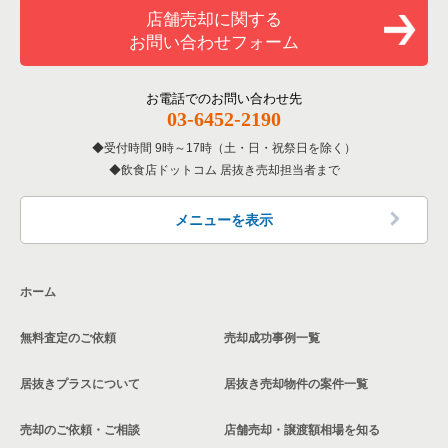
和食の居抜き売却物件の案件一覧
文京区の飲食店の居抜き売却物件の案件一覧
店舗売却に関する
東京23区のバーの居抜き売却物件の案件一覧
お問い合わせフォーム
洋食の居抜き売却物件の案件一覧
北区の飲食店の居抜き売却物件の案件一覧
東京23区の居酒屋・ダイニングバーの居抜き売却物件の案件一
覧
その他の居抜き売却物件の案件一覧
江戸川区の飲食店の居抜き売却物件の案件一覧
お電話でのお問い合わせ先
03-6452-2190
東京23区の専門料理の居抜き売却物件の案件一覧
杉並区の飲食店の居抜き売却物件の案件一覧
受付時間 9時～17時（土・日・祝祭日を除く）
東京23区の和食の居抜き売却物件の案件一覧
飲食店ドットコム 居抜き売却担当者まで
墨田区の飲食店の居抜き売却物件の案件一覧
東京23区の洋食の居抜き売却物件の案件一覧
品川区の飲食店の居抜き売却物件の案件一覧
メニューを表示
東京23区のその他の居抜き売却物件の案件一覧
大田区の飲食店の居抜き売却物件の案件一覧
ホーム
荒川区の飲食店の居抜き売却物件の案件一覧
無料査定のご依頼
売却成功事例一覧
中野区の飲食店の居抜き売却物件の案件一覧
居抜きプラスについて
居抜き売却物件の案件一覧
売却のご依頼・ご相談
店舗売却・譲渡額相場を知る