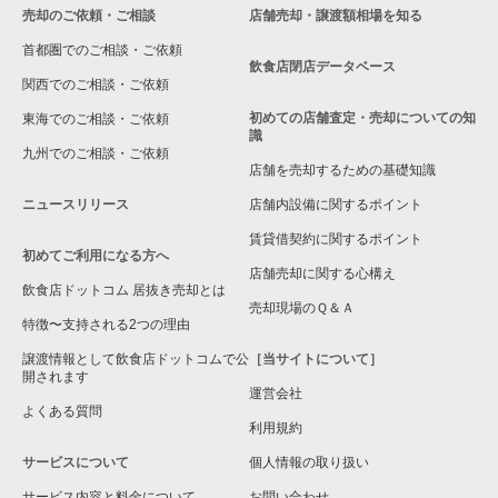
売却のご依頼・ご相談
店舗売却・譲渡額相場を知る
千葉県の和食の居抜き売却物件の案件一覧
八千代市の現賃料20万円以下の飲食店の居抜き売却物件の案件
首都圏でのご相談・ご依頼
一覧
飲食店閉店データベース
千葉県の洋食の居抜き売却物件の案件一覧
関西でのご相談・ご依頼
勝田台駅の現賃料20万円以下の飲食店の居抜き売却物件の案件
初めての店舗査定・売却についての知
東海でのご相談・ご依頼
一覧
千葉県のその他の居抜き売却物件の案件一覧
識
九州でのご相談・ご依頼
店舗を売却するための基礎知識
東葉勝田台駅の現賃料20万円以下の飲食店の居抜き売却物件の
案件一覧
ニュースリリース
店舗内設備に関するポイント
千葉県の現賃料20万円以下のカフェの居抜き売却物件の案件一
賃貸借契約に関するポイント
初めてご利用になる方へ
覧
店舗売却に関する心構え
飲食店ドットコム 居抜き売却とは
売却現場のＱ＆Ａ
特徴〜支持される2つの理由
譲渡情報として飲食店ドットコムで公
［当サイトについて］
開されます
運営会社
よくある質問
利用規約
サービスについて
個人情報の取り扱い
サービス内容と料金について
お問い合わせ