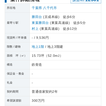
譲渡No.
千葉県
八千代市
所在地
勝田台
(京成本線) 徒歩6分
東葉勝田台
(東葉高速線) 徒歩5分
最寄り駅
村上
(東葉高速線) 徒歩12分
- / 9,536円
現賃料 / 坪単価
地上1階
/ 地上3階建
階数 / 建物
15.73坪
（
52.0m
）
面積 坪（㎡）
2
鉄骨造
構造
-
保証金・敷金
-
礼金
普通借家契約2年
契約期間
300万円
希望譲渡額