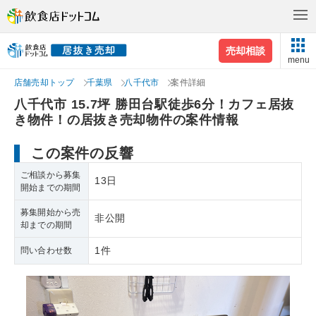
売却相談
menu
店舗売却トップ
千葉県
八千代市
案件詳細
八千代市 15.7坪 勝田台駅徒歩6分！カフェ居抜
き物件！の居抜き売却物件の案件情報
この案件の反響
ご相談から募集
13日
開始までの期間
募集開始から売
非公開
却までの期間
1件
問い合わせ数