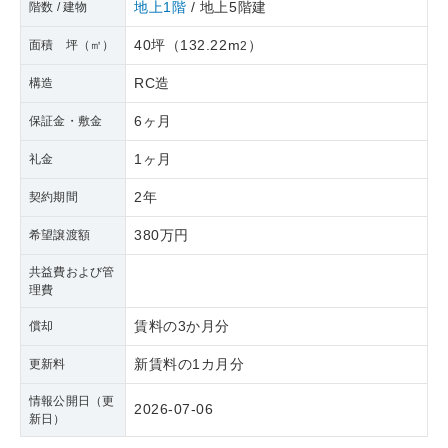
地上1階
/ 地上5階建
階数 / 建物
40坪
（
132.22m
）
面積 坪（㎡）
2
RC造
構造
6ヶ月
保証金・敷金
1ヶ月
礼金
2年
契約期間
380万円
希望譲渡額
共益費および管
理費
賃料の3か月分
償却
新賃料の1カ月分
更新料
情報公開日（更
2026-07-06
新日）