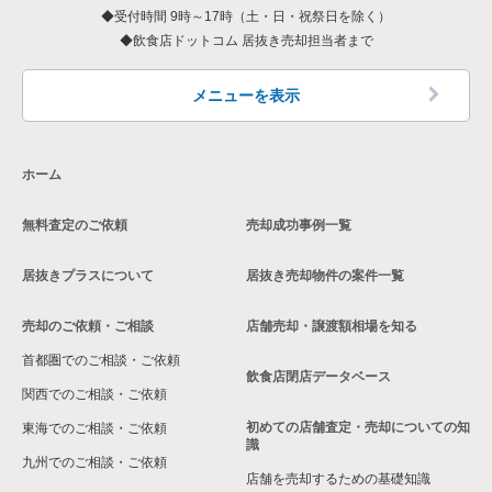
厚木市のバーの居抜き売却物件の案件一覧
一覧
受付時間 9時～17時（土・日・祝祭日を除く）
飲食店ドットコム 居抜き売却担当者まで
神奈川県のアジア料理の居抜き売却物件の案件一覧
厚木市の居酒屋・ダイニングバーの居抜き売却物件の案件一覧
本厚木駅のバーの居抜き売却物件の案件一覧
神奈川県のカフェの居抜き売却物件の案件一覧
メニューを表示
厚木市のその他の居抜き売却物件の案件一覧
本厚木駅の居酒屋・ダイニングバーの居抜き売却物件の案件一
覧
神奈川県のテイクアウトの居抜き売却物件の案件一覧
ホーム
本厚木駅のその他の居抜き売却物件の案件一覧
神奈川県のお弁当・惣菜・デリの居抜き売却物件の案件一覧
無料査定のご依頼
売却成功事例一覧
神奈川県のカラオケ・パブ・スナックの居抜き売却物件の案件
一覧
居抜きプラスについて
居抜き売却物件の案件一覧
神奈川県のバーの居抜き売却物件の案件一覧
売却のご依頼・ご相談
店舗売却・譲渡額相場を知る
神奈川県の居酒屋・ダイニングバーの居抜き売却物件の案件一
首都圏でのご相談・ご依頼
覧
飲食店閉店データベース
関西でのご相談・ご依頼
神奈川県の専門料理の居抜き売却物件の案件一覧
初めての店舗査定・売却についての知
東海でのご相談・ご依頼
識
神奈川県の和食の居抜き売却物件の案件一覧
九州でのご相談・ご依頼
店舗を売却するための基礎知識