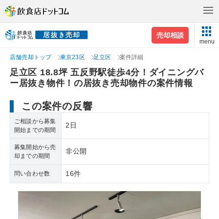
売却相談
menu
店舗売却トップ
東京23区
足立区
案件詳細
足立区 18.8坪 五反野駅徒歩4分！ダイニングバ
ー居抜き物件！の居抜き売却物件の案件情報
この案件の反響
ご相談から募集
2日
開始までの期間
募集開始から売
非公開
却までの期間
16件
問い合わせ数