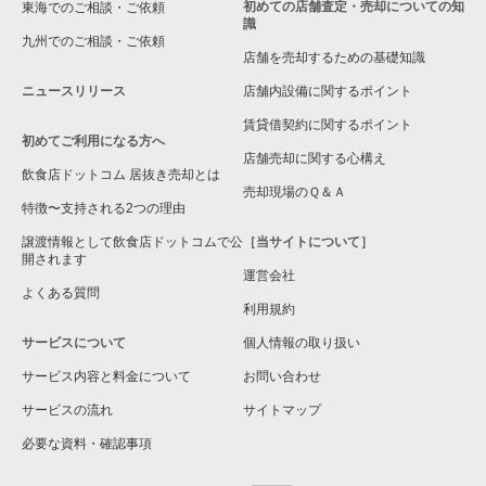
初めての店舗査定・売却についての知
東海でのご相談・ご依頼
識
五反野駅の現賃料20万円以下の飲食店の居抜き売却物件の案件
東京23区の洋食の居抜き売却物件の案件一覧
九州でのご相談・ご依頼
一覧
店舗を売却するための基礎知識
東京23区のその他の居抜き売却物件の案件一覧
ニュースリリース
店舗内設備に関するポイント
小菅駅の現賃料20万円以下の飲食店の居抜き売却物件の案件一
覧
賃貸借契約に関するポイント
初めてご利用になる方へ
店舗売却に関する心構え
東京23区の現賃料20万円以下の居酒屋・ダイニングバーの居抜
飲食店ドットコム 居抜き売却とは
き売却物件の案件一覧
売却現場のＱ＆Ａ
特徴〜支持される2つの理由
譲渡情報として飲食店ドットコムで公
［当サイトについて］
開されます
運営会社
よくある質問
利用規約
サービスについて
個人情報の取り扱い
サービス内容と料金について
お問い合わせ
サービスの流れ
サイトマップ
必要な資料・確認事項