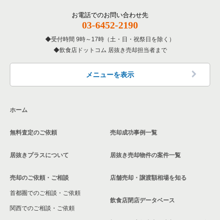
東京23区の鉄板焼き・お好み焼の居抜き売却物件の案件一覧
足立区のテイクアウトの居抜き売却物件の案件一覧
小菅駅の1階の飲食店の居抜き売却物件の案件一覧
お電話でのお問い合わせ先
小菅駅の居酒屋・ダイニングバーの居抜き売却物件の案件一覧
03-6452-2190
東京23区のアジア料理の居抜き売却物件の案件一覧
足立区のお弁当・惣菜・デリの居抜き売却物件の案件一覧
東京23区の1階の居酒屋・ダイニングバーの居抜き売却物件の
案件一覧
受付時間 9時～17時（土・日・祝祭日を除く）
飲食店ドットコム 居抜き売却担当者まで
東京23区のカフェの居抜き売却物件の案件一覧
足立区のカラオケ・パブ・スナックの居抜き売却物件の案件一
覧
東京23区の20坪以下の飲食店の居抜き売却物件の案件一覧
東京23区のテイクアウトの居抜き売却物件の案件一覧
メニューを表示
足立区のバーの居抜き売却物件の案件一覧
足立区の20坪以下の飲食店の居抜き売却物件の案件一覧
東京23区のお弁当・惣菜・デリの居抜き売却物件の案件一覧
足立区の居酒屋・ダイニングバーの居抜き売却物件の案件一覧
五反野駅の20坪以下の飲食店の居抜き売却物件の案件一覧
ホーム
東京23区のカラオケ・パブ・スナックの居抜き売却物件の案件
一覧
足立区の和食の居抜き売却物件の案件一覧
小菅駅の20坪以下の飲食店の居抜き売却物件の案件一覧
無料査定のご依頼
売却成功事例一覧
東京23区のバーの居抜き売却物件の案件一覧
足立区の洋食の居抜き売却物件の案件一覧
東京23区の20坪以下の居酒屋・ダイニングバーの居抜き売却物
件の案件一覧
居抜きプラスについて
居抜き売却物件の案件一覧
東京23区の居酒屋・ダイニングバーの居抜き売却物件の案件一
足立区のその他の居抜き売却物件の案件一覧
覧
東京23区の現賃料20万円以下の飲食店の居抜き売却物件の案件
売却のご依頼・ご相談
店舗売却・譲渡額相場を知る
一覧
首都圏でのご相談・ご依頼
東京23区の専門料理の居抜き売却物件の案件一覧
飲食店閉店データベース
足立区の現賃料20万円以下の飲食店の居抜き売却物件の案件一
関西でのご相談・ご依頼
覧
東京23区の和食の居抜き売却物件の案件一覧