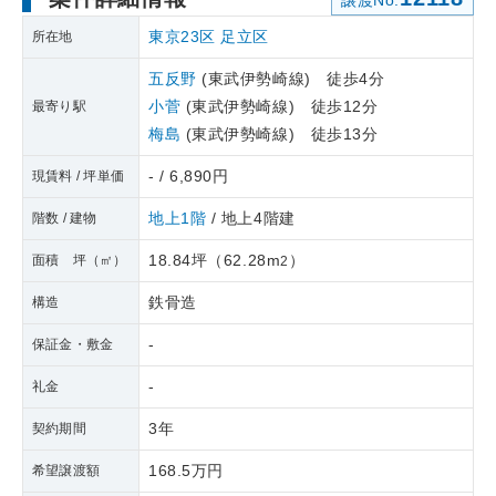
譲渡No.
東京23区
足立区
所在地
五反野
(東武伊勢崎線) 徒歩4分
小菅
(東武伊勢崎線) 徒歩12分
最寄り駅
梅島
(東武伊勢崎線) 徒歩13分
- / 6,890円
現賃料 / 坪単価
地上1階
/ 地上4階建
階数 / 建物
18.84坪
（
62.28m
）
面積 坪（㎡）
2
鉄骨造
構造
-
保証金・敷金
-
礼金
3年
契約期間
168.5万円
希望譲渡額