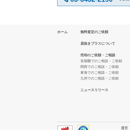
名古屋市中区の飲食店の居抜き売
愛知県の焼肉の居抜き売却物件の
春日井市の飲食店の居抜き売却物
愛知県の鉄板焼き・お好み焼の居
ホーム
無料査定のご依頼
名古屋市瑞穂区の飲食店の居抜き
愛知県のアジア料理の居抜き売却
居抜きプラスについて
名古屋市北区の飲食店の居抜き売
愛知県のカフェの居抜き売却物件
売却のご依頼・ご相談
名古屋市中川区の飲食店の居抜き
愛知県のテイクアウトの居抜き売
首都圏でのご相談・ご依頼
関西でのご相談・ご依頼
東海でのご相談・ご依頼
一宮市の飲食店の居抜き売却物件
愛知県のお弁当・惣菜・デリの居
九州でのご相談・ご依頼
常滑市の飲食店の居抜き売却物件
愛知県のカラオケ・パブ・スナッ
ニュースリリース
名古屋市昭和区の飲食店の居抜き
愛知県のバーの居抜き売却物件の
名古屋市天白区の飲食店の居抜き
愛知県の居酒屋・ダイニングバー
名古屋市南区の飲食店の居抜き売
愛知県の専門料理の居抜き売却物
運