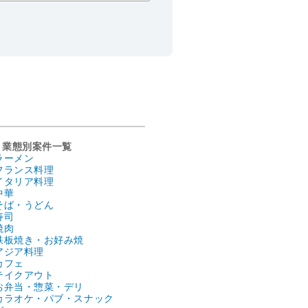
業態別案件一覧
ラーメン
フランス料理
イタリア料理
中華
そば・うどん
寿司
焼肉
鉄板焼き・お好み焼
アジア料理
カフェ
テイクアウト
お弁当・惣菜・デリ
カラオケ・パブ・スナック