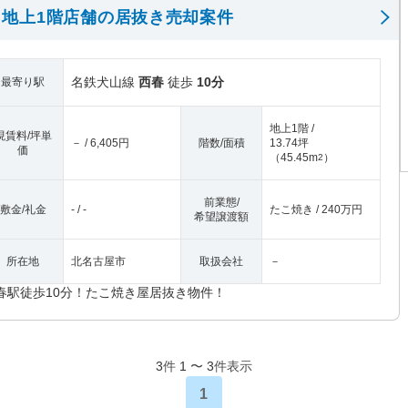
地上1階店舗の居抜き売却案件
名鉄犬山線
西春
徒歩
10分
最寄り駅
地上1階 /
現賃料/坪単
－ / 6,405円
階数/面積
13.74坪
価
（
45.45m
）
2
前業態/
敷金/礼金
- / -
たこ焼き / 240万円
希望譲渡額
所在地
北名古屋市
取扱会社
－
春駅徒歩10分！たこ焼き屋居抜き物件！
3
件
1
〜
3
件表示
1