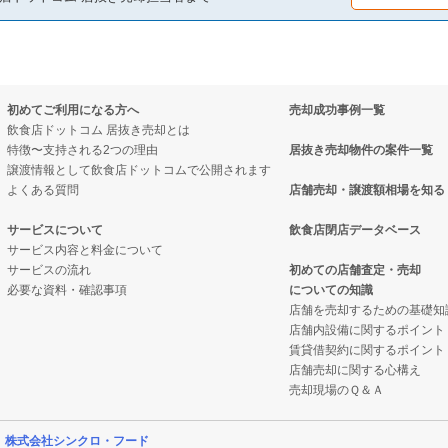
却物件の案件一覧
案件一覧
件の案件一覧
抜き売却物件の案件一覧
初めてご利用になる方へ
売却成功事例一覧
売却物件の案件一覧
物件の案件一覧
飲食店ドットコム 居抜き売却とは
特徴〜支持される2つの理由
居抜き売却物件の案件一覧
却物件の案件一覧
の案件一覧
譲渡情報として飲食店ドットコムで公開されます
よくある質問
店舗売却・譲渡額相場を知る
売却物件の案件一覧
却物件の案件一覧
サービスについて
飲食店閉店データベース
サービス内容と料金について
の案件一覧
抜き売却物件の案件一覧
サービスの流れ
初めての店舗査定・売却
必要な資料・確認事項
についての知識
の案件一覧
クの居抜き売却物件の案件一覧
店舗を売却するための基礎知
店舗内設備に関するポイント
売却物件の案件一覧
案件一覧
賃貸借契約に関するポイント
店舗売却に関する心構え
売却物件の案件一覧
の居抜き売却物件の案件一覧
売却現場のＱ＆Ａ
却物件の案件一覧
件の案件一覧
営
株式会社シンクロ・フード