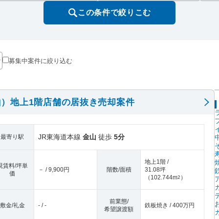
この条件で絞りこむ
募集中案件に絞り込む
）地上1階店舗の居抜き売却案件
JR東海道本線
金山
徒歩
5分
最寄り駅
地上1階 /
現賃料/坪単
－ / 9,900円
階数/面積
31.08坪
価
（
102.744m
）
2
前業態/
敷金/礼金
- / -
鉄板焼き / 400万円
希望譲渡額