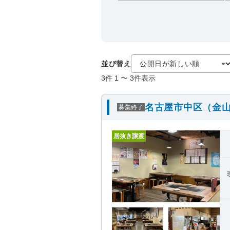
並び替え
3
件
1
〜
3
件表示
名古屋市中区（金山
募集終了
居抜き譲渡