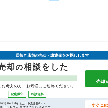
の案件一覧
の案件一覧
件の案件一覧
居抜き店舗の売却・譲渡先をお探しします！
売却物件の案件一覧
却物件の案件一覧
売却
相談をした
の
売却物件の案件一覧
却物件の案件一覧
却物件の案件一覧
案件一覧
売却
をお考えの方、お気軽にご連絡ください。
却物件の案件一覧
却物件の案件一覧
秘密厳守
相談無料
売却物件の案件一覧
案件一覧
時間 9～17時（土日祝祭日除く）
すぐに査
店ドットコム 居抜き売却担当者まで