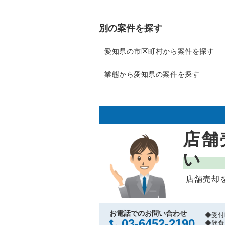
別の案件を探す
愛知県の市区町村から案件を探す
業態から愛知県の案件を探す
岡崎市の飲食店の居抜き売却物件
半田市の飲食店の居抜き売却物件
愛知県のラーメンの居抜き売却物
名古屋市中村区の飲食店の居抜き
愛知県のフランス料理の居抜き売
店舗
名古屋市名東区の飲食店の居抜き
愛知県のイタリア料理の居抜き売
い
名古屋市東区の飲食店の居抜き売
愛知県の中華の居抜き売却物件の
店舗売却
名古屋市西区の飲食店の居抜き売
愛知県のそば・うどんの居抜き売
名古屋市千種区の飲食店の居抜き
愛知県の寿司の居抜き売却物件の
お電話でのお問い合わせ
◆受付
03-6452-2190
◆飲食