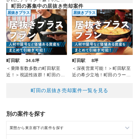
町田の募集中の居抜き売却案件
トロ（1F/18.3坪）
居抜きプラス
居抜きプラス
町田駅 34.6坪
町田駅 8坪
＜乗降客数多数の町田駅至
＜深夜営業可能！＞町田駅至
近！＞視認性抜群！町田のダ
近の希少立地！町田のラーメ
イニングバー（1F/34.6坪）
ン（1F/約8坪）
町田の居抜き売却案件一覧を見る
別の案件を探す
業態から東京都下の案件を探す