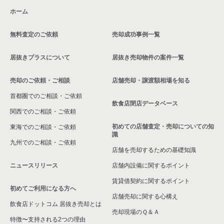
町田市の居酒屋・ダイニングバーの居抜き売却物件の案件一覧
ホーム
東京都下のお弁当・惣菜・デリの居抜き売却物件の案件一覧
町田市の洋食の居抜き売却物件の案件一覧
無料査定のご依頼
売却成功事例一覧
東京都下のカラオケ・パブ・スナックの居抜き売却物件の案件
一覧
町田市のその他の居抜き売却物件の案件一覧
居抜きプラスについて
居抜き売却物件の案件一覧
東京都下のバーの居抜き売却物件の案件一覧
売却のご依頼・ご相談
店舗売却・譲渡額相場を知る
東京都下の居酒屋・ダイニングバーの居抜き売却物件の案件一
首都圏でのご相談・ご依頼
覧
飲食店閉店データベース
関西でのご相談・ご依頼
東京都下の専門料理の居抜き売却物件の案件一覧
初めての店舗査定・売却についての知
東海でのご相談・ご依頼
識
東京都下の和食の居抜き売却物件の案件一覧
九州でのご相談・ご依頼
店舗を売却するための基礎知識
東京都下の洋食の居抜き売却物件の案件一覧
ニュースリリース
店舗内設備に関するポイント
賃貸借契約に関するポイント
東京都下のその他の居抜き売却物件の案件一覧
初めてご利用になる方へ
店舗売却に関する心構え
飲食店ドットコム 居抜き売却とは
売却現場のＱ＆Ａ
特徴〜支持される2つの理由