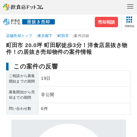
売却相談
menu
店舗売却トップ
東京都下
町田市
案件詳細
町田市 20.0坪 町田駅徒歩3分！洋食店居抜き物
件！の居抜き売却物件の案件情報
この案件の反響
ご相談から募集
19日
開始までの期間
募集開始から売
非公開
却までの期間
6件
問い合わせ数