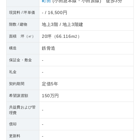
町田
(小田急本線・小田原線) 徒歩3分
- / 16,500円
現賃料 / 坪単価
地上3階 / 地上3階建
階数 / 建物
20坪
（
66.116m
）
面積 坪（㎡）
2
鉄骨造
構造
-
保証金・敷金
-
礼金
定借5年
契約期間
150万円
希望譲渡額
共益費および管
-
理費
-
償却
-
更新料