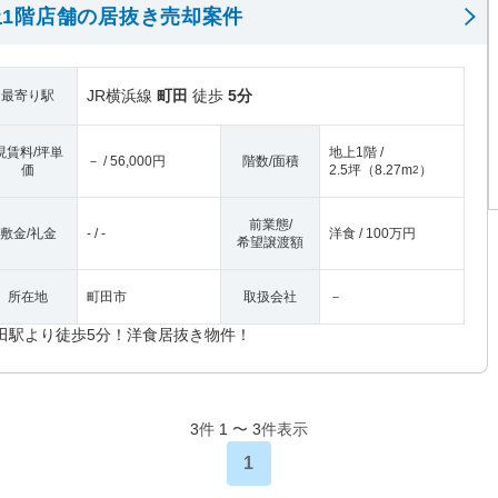
1階店舗の居抜き売却案件
JR横浜線
町田
徒歩
5分
最寄り駅
現賃料/坪単
地上1階 /
－ / 56,000円
階数/面積
価
2.5坪
（
8.27m
）
2
前業態/
敷金/礼金
- / -
洋食 / 100万円
希望譲渡額
所在地
町田市
取扱会社
－
田駅より徒歩5分！洋食居抜き物件！
3
件
1
〜
3
件表示
1