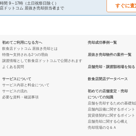
件の案件一覧
の案件一覧
の案件一覧
時間 9～17時（土日祝祭日除く）
すぐに査
店ドットコム 居抜き売却担当者まで
の案件一覧
居抜き売却物件の案件一覧
却物件の案件一覧
件の案件一覧
却物件の案件一覧
クの居抜き売却物件の案件一覧
初めてご利用になる方へ
売却成功事例一覧
の案件一覧
件の案件一覧
案件一覧
飲食店ドットコム 居抜き売却とは
特徴〜支持される2つの理由
居抜き売却物件の案件一覧
の案件一覧
売却物件の案件一覧
の居抜き売却物件の案件一覧
譲渡情報として飲食店ドットコムで公開されます
よくある質問
店舗売却・譲渡額相場を知る
の案件一覧
居抜き売却物件の案件一覧
案件一覧
サービスについて
飲食店閉店データベース
サービス内容と料金について
の案件一覧
ックの居抜き売却物件の案件一覧
の案件一覧
サービスの流れ
初めての店舗査定・売却
必要な資料・確認事項
についての知識
の案件一覧
の案件一覧
店舗を売却するための基礎知
店舗内設備に関するポイント
物件の案件一覧
ーの居抜き売却物件の案件一覧
賃貸借契約に関するポイント
店舗売却に関する心構え
の案件一覧
物件の案件一覧
売却現場のＱ＆Ａ