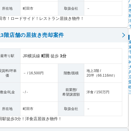
所在地
町田市
取扱会社
－
田市！ロードサイド！レストラン居抜き物件！
3階店舗の居抜き売却案件
JR横浜線
町田
徒歩
3分
最寄り駅
現賃料/坪単
地上3階 /
－ / 16,500円
階数/面積
価
20坪
（
66.116m
）
2
前業態/
敷金/礼金
- / -
洋食 / 150万円
希望譲渡額
所在地
町田市
取扱会社
－
田駅徒歩3分！洋食店居抜き物件！