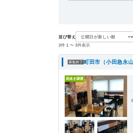
並び替え
3
件
1
〜
3
件表示
町田市（小田急永山
募集終了
居抜き譲渡