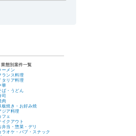
業態別案件一覧
ラーメン
フランス料理
イタリア料理
中華
そば・うどん
寿司
焼肉
鉄板焼き・お好み焼
アジア料理
カフェ
テイクアウト
お弁当・惣菜・デリ
カラオケ・パブ・スナック