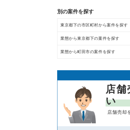
別の案件を探す
東京都下の市区町村から案件を探す
業態から東京都下の案件を探す
調布市の飲食店の居抜き売却物件
業態から町田市の案件を探す
八王子市の飲食店の居抜き売却物
東京都下のラーメンの居抜き売却
武蔵野市の飲食店の居抜き売却物
東京都下のフランス料理の居抜き
町田市のラーメンの居抜き売却物
立川市の飲食店の居抜き売却物件
東京都下のイタリア料理の居抜き
町田市のイタリア料理の居抜き売
店舗
町田市の飲食店の居抜き売却物件
東京都下の中華の居抜き売却物件
町田市の中華の居抜き売却物件の
い
東村山市の飲食店の居抜き売却物
東京都下のそば・うどんの居抜き
町田市の鉄板焼き・お好み焼の居
店舗売却
国立市の飲食店の居抜き売却物件
東京都下の寿司の居抜き売却物件
町田市のアジア料理の居抜き売却