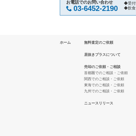
小金井市の飲食店の居抜き売却物
東京都下の焼肉の居抜き売却物件
町田市のカフェの居抜き売却物件
お電話でのお問い合わせ
◆受付
03-6452-2190
◆飲食
府中市の飲食店の居抜き売却物件
東京都下の鉄板焼き・お好み焼の
町田市のテイクアウトの居抜き売
国分寺市の飲食店の居抜き売却物
東京都下のアジア料理の居抜き売
町田市のカラオケ・パブ・スナッ
ホーム
無料査定のご依頼
昭島市の飲食店の居抜き売却物件
東京都下のカフェの居抜き売却物
町田市のバーの居抜き売却物件の
居抜きプラスについて
稲城市の飲食店の居抜き売却物件
東京都下のテイクアウトの居抜き
町田市の居酒屋・ダイニングバー
売却のご依頼・ご相談
三鷹市の飲食店の居抜き売却物件
東京都下のお弁当・惣菜・デリの
町田市の洋食の居抜き売却物件の
首都圏でのご相談・ご依頼
関西でのご相談・ご依頼
東海でのご相談・ご依頼
清瀬市の飲食店の居抜き売却物件
東京都下のカラオケ・パブ・スナ
町田市のその他の居抜き売却物件
九州でのご相談・ご依頼
小平市の飲食店の居抜き売却物件
東京都下のバーの居抜き売却物件
ニュースリリース
あきる野市の飲食店の居抜き売却
東京都下の居酒屋・ダイニングバ
多摩市の飲食店の居抜き売却物件
東京都下の専門料理の居抜き売却