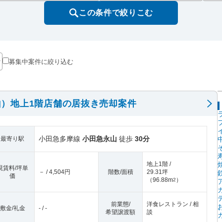
この条件で絞りこむ
募集中案件に絞り込む
）地上1階店舗の居抜き売却案件
小田急多摩線
小田急永山
徒歩
30分
最寄り駅
地上1階 /
現賃料/坪単
－ / 4,504円
階数/面積
29.31坪
価
（
96.88m
）
2
前業態/
洋食レストラン / 相
敷金/礼金
- / -
希望譲渡額
談