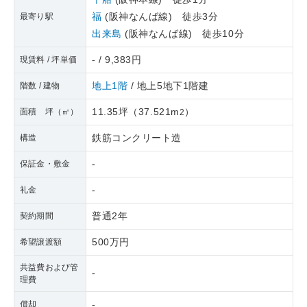
福
(阪神なんば線) 徒歩3分
最寄り駅
出来島
(阪神なんば線) 徒歩10分
- / 9,383円
現賃料 / 坪単価
地上1階
/ 地上5地下1階建
階数 / 建物
11.35坪
（
37.521m
）
面積 坪（㎡）
2
鉄筋コンクリート造
構造
-
保証金・敷金
-
礼金
普通2年
契約期間
500万円
希望譲渡額
共益費および管
-
理費
-
償却