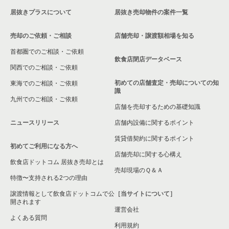
大阪府のバーの居抜き売却物件の案件一覧
大阪府の20坪以下の居酒屋・ダイニングバーの居抜き売却物件
居抜きプラスについて
居抜き売却物件の案件一覧
の案件一覧
大阪府の居酒屋・ダイニングバーの居抜き売却物件の案件一覧
売却のご依頼・ご相談
店舗売却・譲渡額相場を知る
大阪府の現賃料20万円以下の飲食店の居抜き売却物件の案件一
大阪府の和食の居抜き売却物件の案件一覧
覧
首都圏でのご相談・ご依頼
飲食店閉店データベース
大阪府の洋食の居抜き売却物件の案件一覧
関西でのご相談・ご依頼
大阪市西淀川区の現賃料20万円以下の飲食店の居抜き売却物件
の案件一覧
初めての店舗査定・売却についての知
東海でのご相談・ご依頼
大阪府のその他の居抜き売却物件の案件一覧
識
九州でのご相談・ご依頼
千船駅の現賃料20万円以下の飲食店の居抜き売却物件の案件一
店舗を売却するための基礎知識
覧
ニュースリリース
店舗内設備に関するポイント
福駅の現賃料20万円以下の飲食店の居抜き売却物件の案件一覧
賃貸借契約に関するポイント
初めてご利用になる方へ
店舗売却に関する心構え
大阪府の現賃料20万円以下の居酒屋・ダイニングバーの居抜き
飲食店ドットコム 居抜き売却とは
売却物件の案件一覧
売却現場のＱ＆Ａ
特徴〜支持される2つの理由
譲渡情報として飲食店ドットコムで公
［当サイトについて］
開されます
運営会社
よくある質問
利用規約