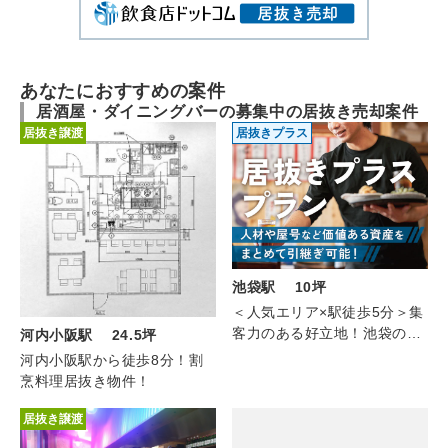
あなたにおすすめの案件
居酒屋・ダイニングバーの募集中の居抜き売却案件
居抜き譲渡
居抜きプラス
池袋駅 10坪
＜人気エリア×駅徒歩5分＞集
客力のある好立地！池袋の居
河内小阪駅 24.5坪
酒屋（2F/約10坪）
河内小阪駅から徒歩8分！割
烹料理居抜き物件！
居抜き譲渡