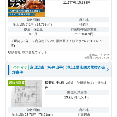
11.5万円
/15,333円
階数/面積
所在地
地上1階/ 7.5坪
（
24.793m
）
杉並区
2
敷金・保証金
前業態/希望譲渡額
6ヶ月
バー/100万円
＜駅徒歩2分！＞商店街沿いの1階路面店！桜上水のバー(1F/7.50
坪)
取扱会社: 株式会社ウィット
譲渡No.：12262
公開日：2026-08-06
条件変更
京田辺市（松井山手）地上1階店舗の居抜き売
却案件
松井山手
居抜き譲渡
(JR片町線（学研都市線）) 徒歩
3
分
現賃料/坪単価
13.2万円
/5,551円
階数/面積
所在地
地上1階/ 23.78坪
（
78.61m
）
京田辺市
2