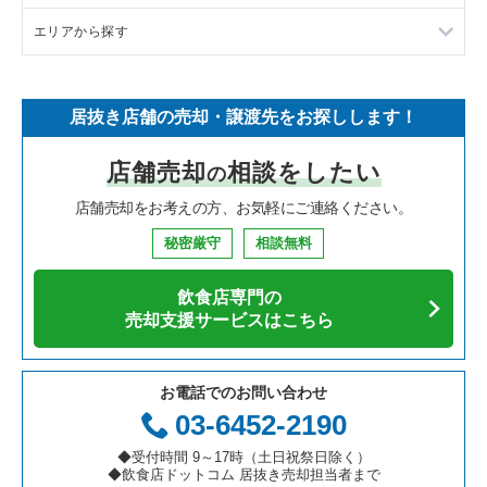
エリアから探す
ラーメンの居抜き売却物件の案件一覧
フランス料理の居抜き売却物件の案件一覧
東京23区の飲食店の居抜き売却物件の案件一覧
居抜き店舗の売却・譲渡先をお探しします！
イタリア料理の居抜き売却物件の案件一覧
東京都下の飲食店の居抜き売却物件の案件一覧
店舗売却
相談をしたい
の
中華の居抜き売却物件の案件一覧
千葉県の飲食店の居抜き売却物件の案件一覧
店舗売却をお考えの方、お気軽にご連絡ください。
そば・うどんの居抜き売却物件の案件一覧
埼玉県の飲食店の居抜き売却物件の案件一覧
秘密厳守
相談無料
寿司の居抜き売却物件の案件一覧
神奈川県の飲食店の居抜き売却物件の案件一覧
飲食店専門の
焼肉の居抜き売却物件の案件一覧
大阪府の飲食店の居抜き売却物件の案件一覧
売却支援サービスはこちら
鉄板焼き・お好み焼の居抜き売却物件の案件一覧
兵庫県の飲食店の居抜き売却物件の案件一覧
お電話でのお問い合わせ
アジア料理の居抜き売却物件の案件一覧
京都府の飲食店の居抜き売却物件の案件一覧
03-6452-2190
カフェの居抜き売却物件の案件一覧
愛知県の飲食店の居抜き売却物件の案件一覧
◆受付時間 9～17時（土日祝祭日除く）
◆飲食店ドットコム 居抜き売却担当者まで