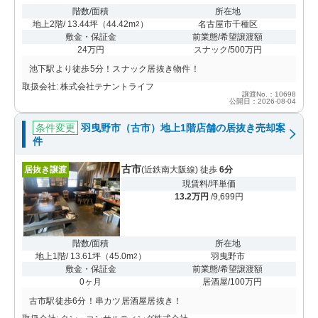
階数/面積
所在地
地上2階/ 13.44坪
（
44.42m
）
名古屋市千種区
2
敷金・保証金
前業態/希望譲渡額
24万円
スナック/500万円
池下駅より徒歩5分！スナック居抜き物件！
取扱会社: 株式会社テナントライフ
譲渡No.：10698
公開日：2026-08-04
条件変更
羽曳野市（古市）地上1階店舗の居抜き売却案
件
古市
居抜き譲渡
(近鉄南大阪線) 徒歩
6分
現賃料/坪単価
13.2万円
/9,699円
階数/面積
所在地
地上1階/ 13.61坪
（
45.0m
）
羽曳野市
2
敷金・保証金
前業態/希望譲渡額
0ヶ月
居酒屋/100万円
古市駅徒歩6分！串カツ居酒屋居抜き！