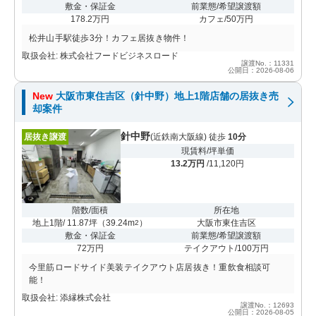
敷金・保証金
前業態/希望譲渡額
178.2万円
カフェ/50万円
松井山手駅徒歩3分！カフェ居抜き物件！
取扱会社: 株式会社フードビジネスロード
譲渡No.：11331
公開日：2026-08-06
New
大阪市東住吉区（針中野）地上1階店舗の居抜き売
却案件
針中野
居抜き譲渡
(近鉄南大阪線) 徒歩
10分
現賃料/坪単価
13.2万円
/11,120円
階数/面積
所在地
地上1階/ 11.87坪
（
39.24m
）
大阪市東住吉区
2
敷金・保証金
前業態/希望譲渡額
72万円
テイクアウト/100万円
今里筋ロードサイド美装テイクアウト店居抜き！重飲食相談可
能！
取扱会社: 添縁株式会社
譲渡No.：12693
公開日：2026-08-05