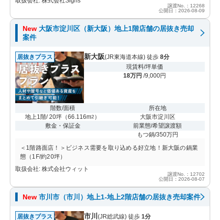
取扱会社: 株式会社Signs
譲渡No.：12268
公開日：2026-08-09
New
大阪市淀川区（新大阪）地上1階店舗の居抜き売却
案件
新大阪
居抜きプラス
(JR東海道本線) 徒歩
8分
現賃料/坪単価
18万円
/9,000円
階数/面積
所在地
地上1階/ 20坪
（
66.116m
）
大阪市淀川区
2
敷金・保証金
前業態/希望譲渡額
もつ鍋/350万円
＜1階路面店！＞ビジネス需要を取り込める好立地！新大阪の鍋業
態（1F/約20坪）
取扱会社: 株式会社ウィット
譲渡No.：12702
公開日：2026-08-07
New
市川市（市川）地上1-地上2階店舗の居抜き売却案件
市川
居抜きプラス
(JR総武線) 徒歩
1分