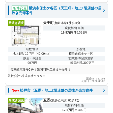
条件変更
横浜市保土ケ谷区（天王町）地上1階店舗の居
抜き売却案件
天王町
居抜き譲渡
(相鉄本線) 徒歩
5分
現賃料/坪単価
19.8万円
/15,591円
階数/面積
所在地
地上1階/ 12.7坪
（
42.09m
）
横浜市保土ケ谷区
2
敷金・保証金
前業態/希望譲渡額
99万円
韓国料理/300万円
天王町駅徒歩5分！韓国料理店居抜き物件！
取扱会社: 株式会社クラリコ
譲渡No.：11993
公開日：2026-08-05
New
松戸市（五香）地上2階店舗の居抜き売却案件
五香
居抜き譲渡
(京成松戸線) 徒歩
2分
現賃料/坪単価
12.1万円
/6,402円