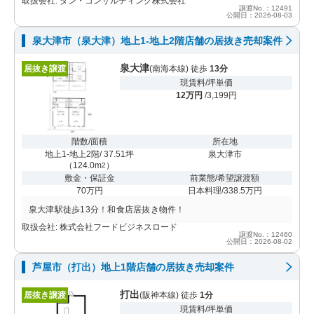
取扱会社: タン・コンサルティング株式会社
譲渡No.：12491
公開日：2026-08-03
泉大津市（泉大津）地上1-地上2階店舗の居抜き売却案件
泉大津
居抜き譲渡
(南海本線) 徒歩
13分
現賃料/坪単価
12万円
/3,199円
階数/面積
所在地
地上1-地上2階/ 37.51坪
泉大津市
（
124.0m
）
2
敷金・保証金
前業態/希望譲渡額
70万円
日本料理/338.5万円
泉大津駅徒歩13分！和食店居抜き物件！
取扱会社: 株式会社フードビジネスロード
譲渡No.：12460
公開日：2026-08-02
芦屋市（打出）地上1階店舗の居抜き売却案件
打出
居抜き譲渡
(阪神本線) 徒歩
1分
現賃料/坪単価