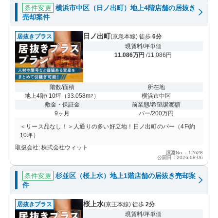
条件変更
横浜市中区（日ノ出町）地上4階店舗の居抜き
売却案件
日ノ出町
居抜きプラス
(京急本線) 徒歩
6分
現賃料/坪単価
11.086万円
/11,086円
階数/面積
所在地
地上4階/ 10坪
（
33.058m
）
横浜市中区
2
敷金・保証金
前業態/希望譲渡額
9ヶ月
バー/200万円
＜リース品なし！＞人通りの多い好立地！日ノ出町のバー（4F/約
10坪）
取扱会社: 株式会社ウィット
譲渡No.：12628
公開日：2026-08-06
条件変更
杉並区（桜上水）地上1階店舗の居抜き売却案
件
桜上水
居抜きプラス
(京王本線) 徒歩
2分
現賃料/坪単価