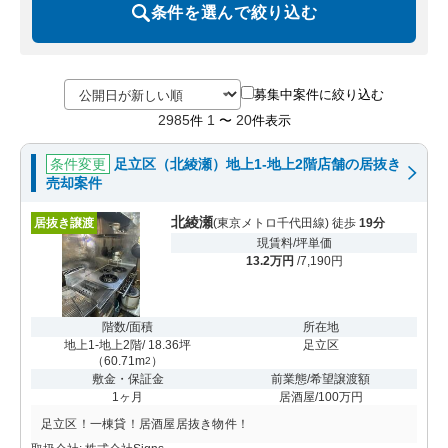
条件を選んで絞り込む
募集中案件に絞り込む
2985
1
20
件
〜
件表示
条件変更
足立区（北綾瀬）地上1-地上2階店舗の居抜き
売却案件
北綾瀬
居抜き譲渡
(東京メトロ千代田線) 徒歩
19分
現賃料/坪単価
13.2万円
/7,190円
階数/面積
所在地
地上1-地上2階/ 18.36坪
足立区
（
60.71m
）
2
敷金・保証金
前業態/希望譲渡額
1ヶ月
居酒屋/100万円
足立区！一棟貸！居酒屋居抜き物件！