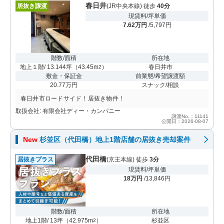
春日井
居抜き譲渡
(JR中央本線) 徒歩
40分
現賃料/坪単価
7.62万円
/5,797円
階数/面積
所在地
地上１階/ 13.144坪
（
43.45m
）
春日井市
2
敷金・保証金
前業態/希望譲渡額
20.77万円
スナック/相談
春日井市ロードサイド！居抜き物件！
取扱会社: 有限会社ディー・カンパニー
譲渡No.：11141
公開日：2026-08-07
New
杉並区（代田橋）地上1階店舗の居抜き売却案件
代田橋
居抜きプラス
(京王本線) 徒歩
3分
現賃料/坪単価
18万円
/13,846円
階数/面積
所在地
地上1階/ 13坪
（
42.975m
）
杉並区
2