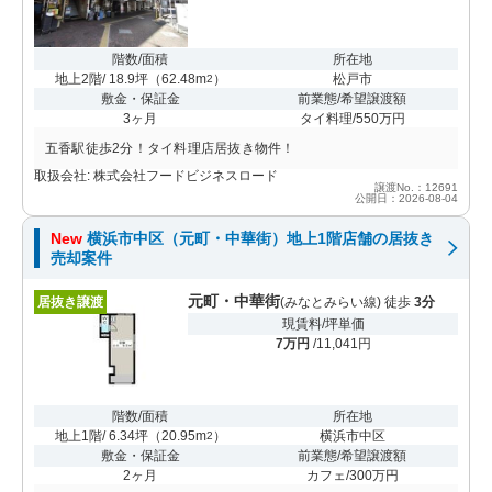
階数/面積
所在地
地上2階/ 18.9坪
（
62.48m
）
松戸市
2
敷金・保証金
前業態/希望譲渡額
3ヶ月
タイ料理/550万円
五香駅徒歩2分！タイ料理店居抜き物件！
取扱会社: 株式会社フードビジネスロード
譲渡No.：12691
公開日：2026-08-04
New
横浜市中区（元町・中華街）地上1階店舗の居抜き
売却案件
元町・中華街
居抜き譲渡
(みなとみらい線) 徒歩
3分
現賃料/坪単価
7万円
/11,041円
階数/面積
所在地
地上1階/ 6.34坪
（
20.95m
）
横浜市中区
2
敷金・保証金
前業態/希望譲渡額
2ヶ月
カフェ/300万円