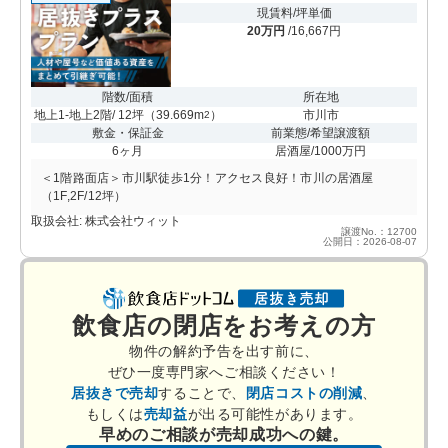
現賃料/坪単価
20万円
/16,667円
階数/面積
所在地
地上1-地上2階/ 12坪
（
39.669m
）
市川市
2
敷金・保証金
前業態/希望譲渡額
6ヶ月
居酒屋/1000万円
＜1階路面店＞市川駅徒歩1分！アクセス良好！市川の居酒屋
（1F,2F/12坪）
取扱会社: 株式会社ウィット
譲渡No.：12700
公開日：2026-08-07
飲食店の閉店をお考えの方
物件の解約予告を出す前に、
ぜひ一度専門家へご相談ください！
居抜きで売却
することで、
閉店コストの削減
、
もしくは
売却益
が出る可能性があります。
早めのご相談が売却成功への鍵。