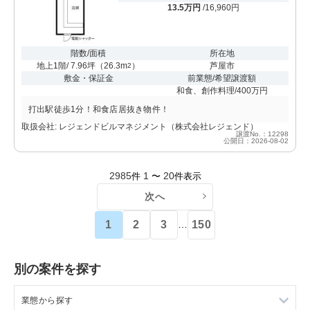
13.5万円
/16,960円
階数/面積
所在地
地上1階/ 7.96坪
（
26.3m
）
芦屋市
2
敷金・保証金
前業態/希望譲渡額
和食、創作料理/400万円
打出駅徒歩1分！和食店居抜き物件！
取扱会社: レジェンドビルマネジメント（株式会社レジェンド）
譲渡No.：12298
公開日：2026-08-02
2985
1
20
件
〜
件表示
次へ
1
2
3
150
…
別の案件を探す
業態から探す