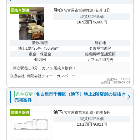
浄心
居抜き譲渡
(名古屋市営鶴舞線) 徒歩
3分
現賃料/坪単価
16.5万円
/6,600円
階数/面積
所在地
地上1階/ 25坪
（
50.9m
）
名古屋市西区
2
敷金・保証金
前業態/希望譲渡額
45万円
カフェ/250万円
浄心駅徒歩3分！カフェ居抜き物件！
取扱会社: 有限会社ディー・カンパニー
譲渡No.：12307
公開日：2026-08-04
条件変更
名古屋市千種区（池下）地上2階店舗の居抜き
売却案件
池下
居抜き譲渡
(名古屋市営東山線) 徒歩
5分
現賃料/坪単価
13.2万円
/9,821円