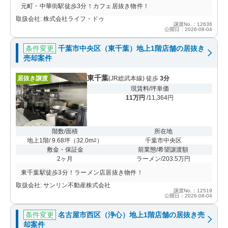
元町・中華街駅徒歩3分！カフェ居抜き物件！
取扱会社: 株式会社ライフ・ドゥ
譲渡No.：12636
公開日：2026-08-04
条件変更
千葉市中央区（東千葉）地上1階店舗の居抜き
売却案件
東千葉
居抜き譲渡
(JR総武本線) 徒歩
3分
現賃料/坪単価
11万円
/11,364円
階数/面積
所在地
地上1階/ 9.68坪
（
32.0m
）
千葉市中央区
2
敷金・保証金
前業態/希望譲渡額
2ヶ月
ラーメン/203.5万円
東千葉駅徒歩3分！ラーメン店居抜き物件！
取扱会社: サンリン不動産株式会社
譲渡No.：12519
公開日：2026-08-04
条件変更
名古屋市西区（浄心）地上1階店舗の居抜き売
却案件