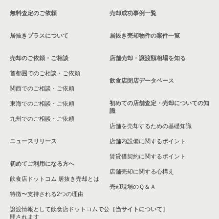
無料査定のご依頼
売却成功事例一覧
居抜きプラスについて
居抜き売却物件の案件一覧
売却のご依頼・ご相談
店舗売却・譲渡額相場を知る
首都圏でのご相談・ご依頼
飲食店閉店データベース
関西でのご相談・ご依頼
初めての店舗査定・売却についての知
東海でのご相談・ご依頼
識
九州でのご相談・ご依頼
店舗を売却するための基礎知識
ニュースリリース
店舗内設備に関するポイント
賃貸借契約に関するポイント
初めてご利用になる方へ
店舗売却に関する心構え
飲食店ドットコム 居抜き売却とは
売却現場のＱ＆Ａ
特徴〜支持される2つの理由
譲渡情報として飲食店ドットコムで公
［当サイトについて］
開されます