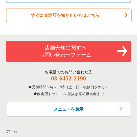
テイクアウトの居抜き売却物件の案件一覧
岐阜県の飲食店の居抜き売却物件の案件一覧
すぐに査定額を知りたい方はこちら
お弁当・惣菜・デリの居抜き売却物件の案件一覧
三重県の飲食店の居抜き売却物件の案件一覧
カラオケ・パブ・スナックの居抜き売却物件の案件一覧
バーの居抜き売却物件の案件一覧
店舗売却に関する
お問い合わせフォーム
居酒屋・ダイニングバーの居抜き売却物件の案件一覧
専門料理の居抜き売却物件の案件一覧
お電話でのお問い合わせ先
03-6452-2190
和食の居抜き売却物件の案件一覧
受付時間 9時～17時（土・日・祝祭日を除く）
飲食店ドットコム 居抜き売却担当者まで
洋食の居抜き売却物件の案件一覧
その他の居抜き売却物件の案件一覧
メニューを表示
ホーム