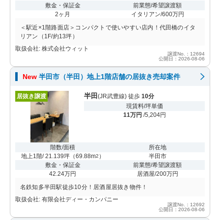
敷金・保証金
前業態/希望譲渡額
2ヶ月
イタリアン/600万円
＜駅近×1階路面店＞コンパクトで使いやすい店内！代田橋のイタ
リアン（1F/約13坪）
取扱会社: 株式会社ウィット
譲渡No.：12694
公開日：2026-08-06
New
半田市（半田）地上1階店舗の居抜き売却案件
半田
居抜き譲渡
(JR武豊線) 徒歩
10分
現賃料/坪単価
11万円
/5,204円
階数/面積
所在地
地上1階/ 21.139坪
（
69.88m
）
半田市
2
敷金・保証金
前業態/希望譲渡額
42.24万円
居酒屋/200万円
名鉄知多半田駅徒歩10分！居酒屋居抜き物件！
取扱会社: 有限会社ディー・カンパニー
譲渡No.：12692
公開日：2026-08-06