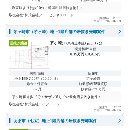
堺東駅より徒歩10分！韓国料理居抜き物件！
取扱会社: 株式会社フードビジネスロード
譲渡No.：11001
公開日：2026-07-29
茅ヶ崎市（茅ヶ崎）地上1階店舗の居抜き売却案件
茅ヶ崎
居抜き譲渡
(JR東海道本線) 徒歩
12分
現賃料/坪単価
8.35万円
/10,915円
階数/面積
所在地
地上1階/ 7.65坪
（
25.29m
）
茅ヶ崎市
2
敷金・保証金
前業態/希望譲渡額
2ヶ月
飲食店/350万円
茅ヶ崎駅徒歩12分！サザン通り沿い飲食店居抜き物件！
取扱会社: 株式会社ライフ・ドゥ
譲渡No.：12452
公開日：2026-07-26
あま市（七宝）地上1階店舗の居抜き売却案件