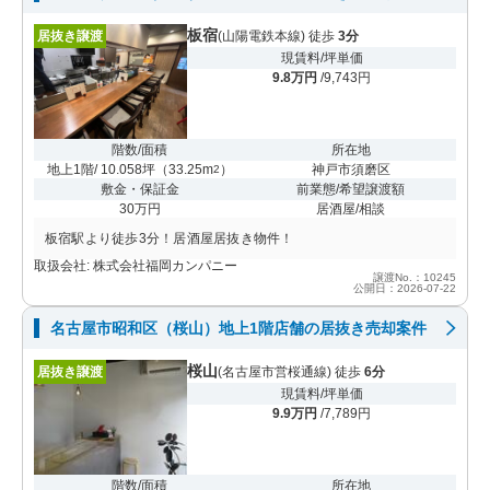
板宿
居抜き譲渡
(山陽電鉄本線) 徒歩
3分
現賃料/坪単価
9.8万円
/9,743円
階数/面積
所在地
地上1階/ 10.058坪
（
33.25m
）
神戸市須磨区
2
敷金・保証金
前業態/希望譲渡額
30万円
居酒屋/相談
板宿駅より徒歩3分！居酒屋居抜き物件！
取扱会社: 株式会社福岡カンパニー
譲渡No.：10245
公開日：2026-07-22
名古屋市昭和区（桜山）地上1階店舗の居抜き売却案件
桜山
居抜き譲渡
(名古屋市営桜通線) 徒歩
6分
現賃料/坪単価
9.9万円
/7,789円
階数/面積
所在地