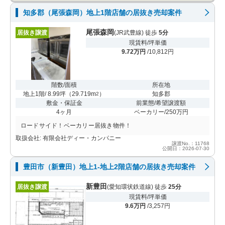
知多郡（尾張森岡）地上1階店舗の居抜き売却案件
尾張森岡
居抜き譲渡
(JR武豊線) 徒歩
5分
現賃料/坪単価
9.72万円
/10,812円
階数/面積
所在地
地上1階/ 8.99坪
（
29.719m
）
知多郡
2
敷金・保証金
前業態/希望譲渡額
4ヶ月
ベーカリー/250万円
ロードサイド！ベーカリー居抜き物件！
取扱会社: 有限会社ディー・カンパニー
譲渡No.：11768
公開日：2026-07-30
豊田市（新豊田）地上1-地上2階店舗の居抜き売却案件
新豊田
居抜き譲渡
(愛知環状鉄道線) 徒歩
25分
現賃料/坪単価
9.6万円
/3,257円