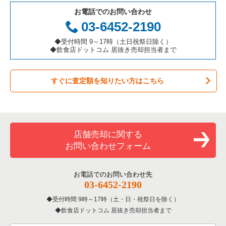
お電話でのお問い合わせ
アジア料理の居抜き売却物件の案件一覧
京都府の飲食店の居抜き売却物件の案件一覧
03-6452-2190
カフェの居抜き売却物件の案件一覧
愛知県の飲食店の居抜き売却物件の案件一覧
◆受付時間 9～17時（土日祝祭日除く）
◆飲食店ドットコム 居抜き売却担当者まで
テイクアウトの居抜き売却物件の案件一覧
岐阜県の飲食店の居抜き売却物件の案件一覧
すぐに査定額を知りたい方はこちら
お弁当・惣菜・デリの居抜き売却物件の案件一覧
三重県の飲食店の居抜き売却物件の案件一覧
カラオケ・パブ・スナックの居抜き売却物件の案件一覧
バーの居抜き売却物件の案件一覧
店舗売却に関する
お問い合わせフォーム
居酒屋・ダイニングバーの居抜き売却物件の案件一覧
専門料理の居抜き売却物件の案件一覧
お電話でのお問い合わせ先
03-6452-2190
和食の居抜き売却物件の案件一覧
受付時間 9時～17時（土・日・祝祭日を除く）
飲食店ドットコム 居抜き売却担当者まで
洋食の居抜き売却物件の案件一覧