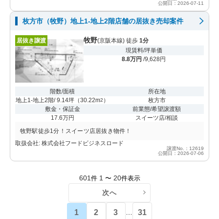
公開日：2026-07-11
枚方市（牧野）地上1-地上2階店舗の居抜き売却案件
牧野
居抜き譲渡
(京阪本線) 徒歩
1分
現賃料/坪単価
8.8万円
/9,628円
階数/面積
所在地
地上1-地上2階/ 9.14坪
（
30.22m
）
枚方市
2
敷金・保証金
前業態/希望譲渡額
17.6万円
スイーツ店/相談
牧野駅徒歩1分！スイーツ店居抜き物件！
取扱会社: 株式会社フードビジネスロード
譲渡No.：12619
公開日：2026-07-06
601
1
20
件
〜
件表示
次へ
1
2
3
31
…