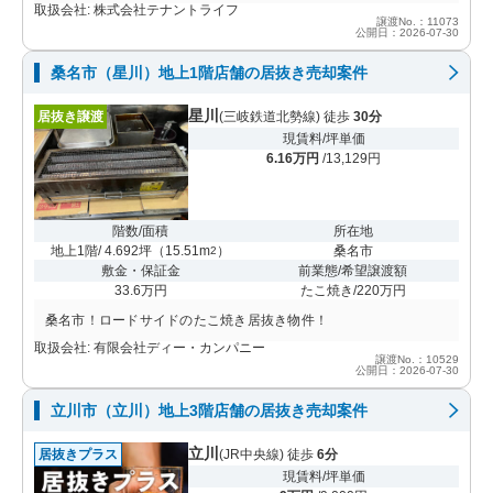
取扱会社: 株式会社テナントライフ
譲渡No.：11073
公開日：2026-07-30
桑名市（星川）地上1階店舗の居抜き売却案件
星川
居抜き譲渡
(三岐鉄道北勢線) 徒歩
30分
現賃料/坪単価
6.16万円
/13,129円
階数/面積
所在地
地上1階/ 4.692坪
（
15.51m
）
桑名市
2
敷金・保証金
前業態/希望譲渡額
33.6万円
たこ焼き/220万円
桑名市！ロードサイドのたこ焼き居抜き物件！
取扱会社: 有限会社ディー・カンパニー
譲渡No.：10529
公開日：2026-07-30
立川市（立川）地上3階店舗の居抜き売却案件
立川
居抜きプラス
(JR中央線) 徒歩
6分
現賃料/坪単価