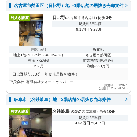
名古屋市熱田区（日比野）地上1階店舗の居抜き売却案件
日比野
居抜き譲渡
(名古屋市営名港線) 徒歩
3分
現賃料/坪単価
9.1万円
/9,973円
階数/面積
所在地
地上1階/ 9.125坪
（
30.164m
）
名古屋市熱田区
2
敷金・保証金
前業態/希望譲渡額
6ヶ月
和食/330万円
日比野駅徒歩3分！和食店居抜き物件！
取扱会社: 有限会社ディー・カンパニー
譲渡No.：12024
公開日：2026-07-13
岐阜市（名鉄岐阜）地上2階店舗の居抜き売却案件
名鉄岐阜
居抜き譲渡
(名鉄名古屋本線) 徒歩
18分
現賃料/坪単価
4.84万円
/4,917円