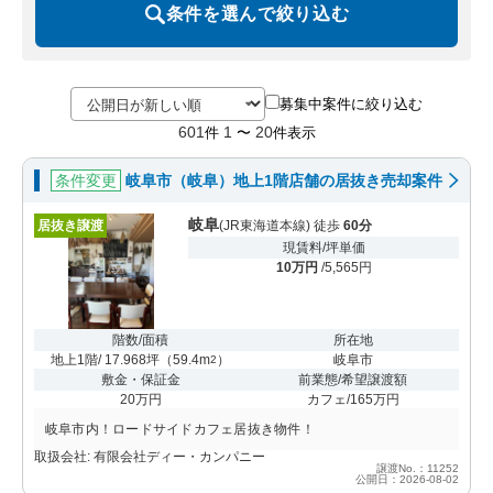
条件を選んで絞り込む
募集中案件に絞り込む
601
1
20
件
〜
件表示
条件変更
岐阜市（岐阜）地上1階店舗の居抜き売却案件
岐阜
居抜き譲渡
(JR東海道本線) 徒歩
60分
現賃料/坪単価
10万円
/5,565円
階数/面積
所在地
地上1階/ 17.968坪
（
59.4m
）
岐阜市
2
敷金・保証金
前業態/希望譲渡額
20万円
カフェ/165万円
岐阜市内！ロードサイドカフェ居抜き物件！
取扱会社: 有限会社ディー・カンパニー
譲渡No.：11252
公開日：2026-08-02