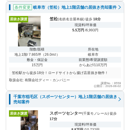
条件変更
岐阜市（笠松）地上1階店舗の居抜き売却案件
笠松
居抜き譲渡
(名鉄名古屋本線) 徒歩
18分
現賃料/坪単価
5.5万円
/6,993円
階数/面積
所在地
地上1階/ 7.865坪
（
26.0m
）
岐阜市
2
敷金・保証金
前業態/希望譲渡額
15万円
からあげ/110万円
笠松駅から徒歩18分！ロードサイトから揚げ店居抜き物件！
取扱会社: 有限会社ディー・カンパニー
譲渡No.：9559
公開日：2026-08-02
千葉市稲毛区（スポーツセンター）地上1階店舗の居抜き
売却案件
スポーツセンター
居抜き譲渡
(千葉モノレール) 徒歩
17分
現賃料/坪単価
8.8万円
/10,732円