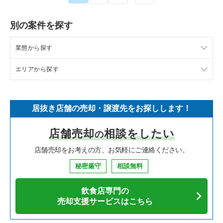
別の案件を探す
業態から探す
エリアから探す
ラーメンの居抜き売却物件の案件一覧
フランス料理の居抜き売却物件の案件一覧
東京23区の飲食店の居抜き売却物件の案件一覧
居抜き店舗の売却・譲渡先をお探しします！
イタリア料理の居抜き売却物件の案件一覧
東京都下の飲食店の居抜き売却物件の案件一覧
店舗売却
相談をしたい
の
中華の居抜き売却物件の案件一覧
千葉県の飲食店の居抜き売却物件の案件一覧
店舗売却をお考えの方、お気軽にご連絡ください。
そば・うどんの居抜き売却物件の案件一覧
埼玉県の飲食店の居抜き売却物件の案件一覧
秘密厳守
相談無料
寿司の居抜き売却物件の案件一覧
神奈川県の飲食店の居抜き売却物件の案件一覧
飲食店専門の
焼肉の居抜き売却物件の案件一覧
大阪府の飲食店の居抜き売却物件の案件一覧
売却支援サービスはこちら
鉄板焼き・お好み焼の居抜き売却物件の案件一覧
兵庫県の飲食店の居抜き売却物件の案件一覧