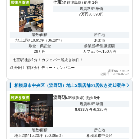
七宝
居抜き譲渡
(名鉄津島線) 徒歩
1分
現賃料/坪単価
7万円
/6,393円
階数/面積
所在地
地上1階/ 10.95坪
（
36.2m
）
あま市
2
敷金・保証金
前業態/希望譲渡額
28万円
カフェバー/150万円
七宝駅徒歩1分！カフェバー居抜き物件！
取扱会社: 有限会社ディー・カンパニー
譲渡No.：9895
公開日：2026-07-26
相模原市中央区（淵野辺）地上2階店舗の居抜き売却案件
淵野辺
居抜き譲渡
(JR横浜線) 徒歩
5分
現賃料/坪単価
9.633万円
/6,325円
階数/面積
所在地
地上2階/ 15.23坪
（
50.36m
）
相模原市中央区
2