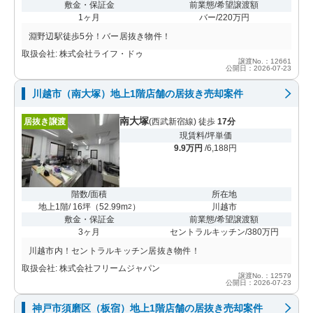
敷金・保証金
前業態/希望譲渡額
1ヶ月
バー/220万円
淵野辺駅徒歩5分！バー居抜き物件！
取扱会社: 株式会社ライフ・ドゥ
譲渡No.：12661
公開日：2026-07-23
川越市（南大塚）地上1階店舗の居抜き売却案件
南大塚
居抜き譲渡
(西武新宿線) 徒歩
17分
現賃料/坪単価
9.9万円
/6,188円
階数/面積
所在地
地上1階/ 16坪
（
52.99m
）
川越市
2
敷金・保証金
前業態/希望譲渡額
3ヶ月
セントラルキッチン/380万円
川越市内！セントラルキッチン居抜き物件！
取扱会社: 株式会社フリームジャパン
譲渡No.：12579
公開日：2026-07-23
神戸市須磨区（板宿）地上1階店舗の居抜き売却案件