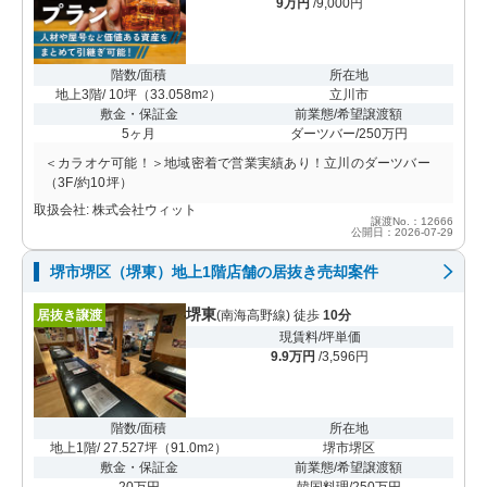
9万円
/9,000円
階数/面積
所在地
地上3階/ 10坪
（
33.058m
）
立川市
2
敷金・保証金
前業態/希望譲渡額
5ヶ月
ダーツバー/250万円
＜カラオケ可能！＞地域密着で営業実績あり！立川のダーツバー
（3F/約10坪）
取扱会社: 株式会社ウィット
譲渡No.：12666
公開日：2026-07-29
堺市堺区（堺東）地上1階店舗の居抜き売却案件
堺東
居抜き譲渡
(南海高野線) 徒歩
10分
現賃料/坪単価
9.9万円
/3,596円
階数/面積
所在地
地上1階/ 27.527坪
（
91.0m
）
堺市堺区
2
敷金・保証金
前業態/希望譲渡額
20万円
韓国料理/250万円