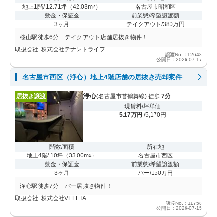
地上1階/ 12.71坪
（
42.03m
）
名古屋市昭和区
2
敷金・保証金
前業態/希望譲渡額
3ヶ月
テイクアウト/380万円
桜山駅徒歩6分！テイクアウト店舗居抜き物件！
取扱会社: 株式会社テナントライフ
譲渡No.：12648
公開日：2026-07-17
名古屋市西区（浄心）地上4階店舗の居抜き売却案件
浄心
居抜き譲渡
(名古屋市営鶴舞線) 徒歩
7分
現賃料/坪単価
5.17万円
/5,170円
階数/面積
所在地
地上4階/ 10坪
（
33.06m
）
名古屋市西区
2
敷金・保証金
前業態/希望譲渡額
3ヶ月
バー/150万円
浄心駅徒歩7分！バー居抜き物件！
取扱会社: 株式会社VELETA
譲渡No.：11758
公開日：2026-07-15