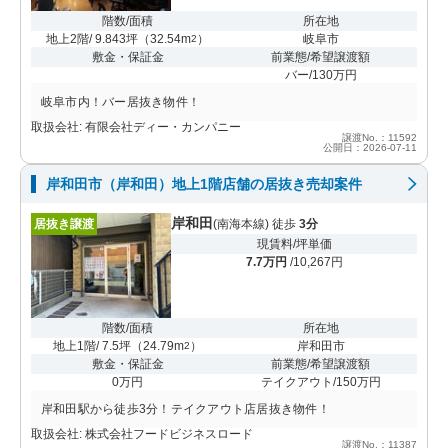
階数/面積
所在地
地上2階/ 9.843坪
（
32.54m
）
岐阜市
2
敷金・保証金
前業態/希望譲渡額
バー/130万円
岐阜市内！バー居抜き物件！
取扱会社: 有限会社ディー・カンパニー
譲渡No.：11592
公開日：2026-07-11
岸和田市（岸和田）地上1階店舗の居抜き売却案件
岸和田
居抜き譲渡
(南海本線) 徒歩
3分
現賃料/坪単価
7.7万円
/10,267円
階数/面積
所在地
地上1階/ 7.5坪
（
24.79m
）
岸和田市
2
敷金・保証金
前業態/希望譲渡額
0万円
テイクアウト/150万円
岸和田駅から徒歩3分！テイクアウト店居抜き物件！
取扱会社: 株式会社フードビジネスロード
譲渡No.：11387