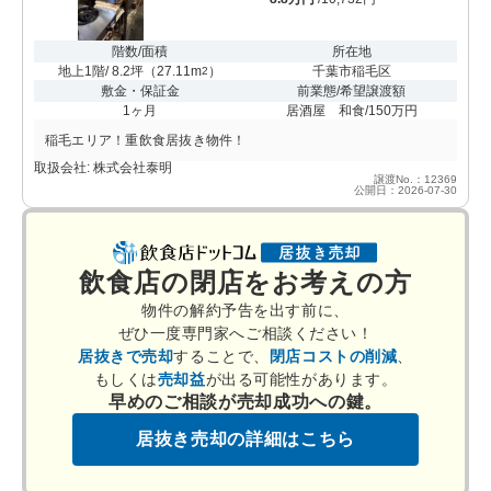
階数/面積
所在地
地上1階/ 8.2坪
（
27.11m
）
千葉市稲毛区
2
敷金・保証金
前業態/希望譲渡額
1ヶ月
居酒屋 和食/150万円
稲毛エリア！重飲食居抜き物件！
取扱会社: 株式会社泰明
譲渡No.：12369
公開日：2026-07-30
飲食店の閉店をお考えの方
物件の解約予告を出す前に、
ぜひ一度専門家へご相談ください！
居抜きで売却
することで、
閉店コストの削減
、
もしくは
売却益
が出る可能性があります。
早めのご相談が売却成功への鍵。
居抜き売却の詳細はこちら