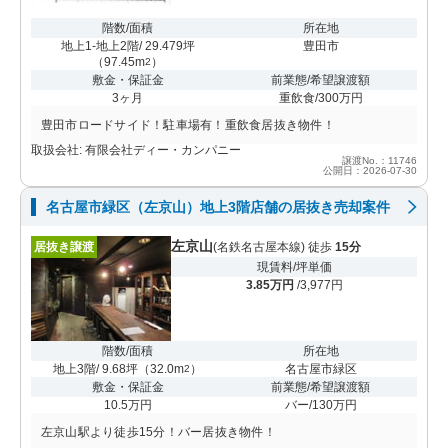
階数/面積
所在地
地上1-地上2階/ 29.479坪
豊田市
（
97.45m
）
2
敷金・保証金
前業態/希望譲渡額
3ヶ月
重飲食/300万円
豊田市ロードサイド！駐車場有！重飲食居抜き物件！
取扱会社: 有限会社ディー・カンパニー
譲渡No.：11746
公開日：2026-07-30
名古屋市緑区（左京山）地上3階店舗の居抜き売却案件
左京山
居抜き譲渡
(名鉄名古屋本線) 徒歩
15分
現賃料/坪単価
3.85万円
/3,977円
階数/面積
所在地
地上3階/ 9.68坪
（
32.0m
）
名古屋市緑区
2
敷金・保証金
前業態/希望譲渡額
10.5万円
バー/130万円
左京山駅より徒歩15分！バー居抜き物件！