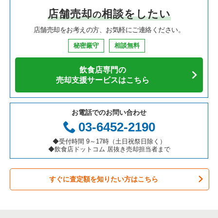
店舗売却
相談をしたい
の
焼肉の居抜き売却物件の案件一覧
大阪府の飲食店の居抜き売却物件の案件一覧
岐阜県のテイクアウトの居抜き売却物件の案件一覧
店舗売却をお考えの方、お気軽にご連絡ください。
鉄板焼き・お好み焼の居抜き売却物件の案件一覧
兵庫県の飲食店の居抜き売却物件の案件一覧
岐阜県のお弁当・惣菜・デリの居抜き売却物件の案件一覧
秘密厳守
相談無料
アジア料理の居抜き売却物件の案件一覧
京都府の飲食店の居抜き売却物件の案件一覧
岐阜県のバーの居抜き売却物件の案件一覧
飲食店専門の
カフェの居抜き売却物件の案件一覧
愛知県の飲食店の居抜き売却物件の案件一覧
岐阜県の居酒屋・ダイニングバーの居抜き売却物件の案件一覧
売却支援サービスはこちら
テイクアウトの居抜き売却物件の案件一覧
岐阜県の飲食店の居抜き売却物件の案件一覧
岐阜県の洋食の居抜き売却物件の案件一覧
お電話でのお問い合わせ
お弁当・惣菜・デリの居抜き売却物件の案件一覧
三重県の飲食店の居抜き売却物件の案件一覧
岐阜県のその他の居抜き売却物件の案件一覧
03-6452-2190
カラオケ・パブ・スナックの居抜き売却物件の案件一覧
◆受付時間 9～17時（土日祝祭日除く）
◆飲食店ドットコム 居抜き売却担当者まで
バーの居抜き売却物件の案件一覧
すぐに査定額を知りたい方はこちら
居酒屋・ダイニングバーの居抜き売却物件の案件一覧
専門料理の居抜き売却物件の案件一覧