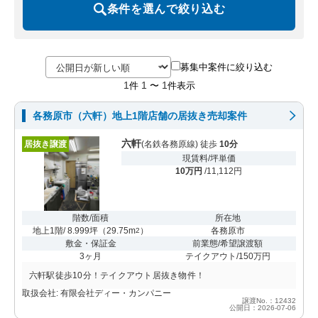
条件を選んで絞り込む
募集中案件に絞り込む
1
1
1
件
〜
件表示
各務原市（六軒）地上1階店舗の居抜き売却案件
六軒
居抜き譲渡
(名鉄各務原線) 徒歩
10分
現賃料/坪単価
10万円
/11,112円
階数/面積
所在地
地上1階/ 8.999坪
（
29.75m
）
各務原市
2
敷金・保証金
前業態/希望譲渡額
3ヶ月
テイクアウト/150万円
六軒駅徒歩10分！テイクアウト居抜き物件！
取扱会社: 有限会社ディー・カンパニー
譲渡No.：12432
公開日：2026-07-06