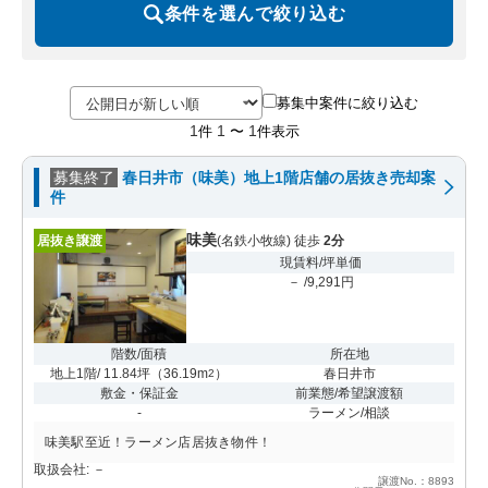
条件を選んで絞り込む
募集中案件に絞り込む
1
1
1
件
〜
件表示
募集終了
春日井市（味美）地上1階店舗の居抜き売却案
件
味美
居抜き譲渡
(名鉄小牧線) 徒歩
2分
現賃料/坪単価
－ /9,291円
階数/面積
所在地
地上1階/ 11.84坪
（
36.19m
）
春日井市
2
敷金・保証金
前業態/希望譲渡額
-
ラーメン/相談
味美駅至近！ラーメン店居抜き物件！
取扱会社: －
譲渡No.：8893