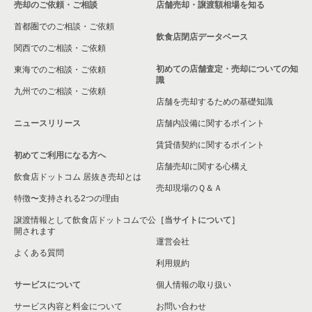
売却のご依頼・ご相談
店舗売却・譲渡額相場を知る
安城市の飲食店の居抜き売却物件の案件一覧
首都圏でのご相談・ご依頼
豊橋市の飲食店の居抜き売却物件の案件一覧
飲食店閉店データベース
関西でのご相談・ご依頼
稲沢市の飲食店の居抜き売却物件の案件一覧
初めての店舗査定・売却についての知
東海でのご相談・ご依頼
識
九州でのご相談・ご依頼
小牧市の飲食店の居抜き売却物件の案件一覧
店舗を売却するための基礎知識
ニュースリリース
店舗内設備に関するポイント
名古屋市熱田区の飲食店の居抜き売却物件の案件一覧
賃貸借契約に関するポイント
初めてご利用になる方へ
豊田市の飲食店の居抜き売却物件の案件一覧
店舗売却に関する心構え
飲食店ドットコム 居抜き売却とは
瀬戸市の飲食店の居抜き売却物件の案件一覧
売却現場のＱ＆Ａ
特徴〜支持される2つの理由
名古屋市守山区の飲食店の居抜き売却物件の案件一覧
譲渡情報として飲食店ドットコムで公
［当サイトについて］
開されます
運営会社
江南市の飲食店の居抜き売却物件の案件一覧
よくある質問
利用規約
丹羽郡の飲食店の居抜き売却物件の案件一覧
サービスについて
個人情報の取り扱い
サービス内容と料金について
海部郡の飲食店の居抜き売却物件の案件一覧
お問い合わせ