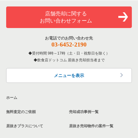
覧
和食の居抜き売却物件の案件一覧
名古屋市昭和区の飲食店の居抜き売却物件の案件一覧
店舗売却に関する
愛知県のバーの居抜き売却物件の案件一覧
お問い合わせフォーム
洋食の居抜き売却物件の案件一覧
名古屋市天白区の飲食店の居抜き売却物件の案件一覧
愛知県の居酒屋・ダイニングバーの居抜き売却物件の案件一覧
その他の居抜き売却物件の案件一覧
名古屋市南区の飲食店の居抜き売却物件の案件一覧
お電話でのお問い合わせ先
愛知県の専門料理の居抜き売却物件の案件一覧
03-6452-2190
刈谷市の飲食店の居抜き売却物件の案件一覧
受付時間 9時～17時（土・日・祝祭日を除く）
愛知県の和食の居抜き売却物件の案件一覧
飲食店ドットコム 居抜き売却担当者まで
西春日井郡の飲食店の居抜き売却物件の案件一覧
愛知県の洋食の居抜き売却物件の案件一覧
名古屋市緑区の飲食店の居抜き売却物件の案件一覧
メニューを表示
愛知県のその他の居抜き売却物件の案件一覧
日進市の飲食店の居抜き売却物件の案件一覧
ホーム
北名古屋市の飲食店の居抜き売却物件の案件一覧
無料査定のご依頼
売却成功事例一覧
あま市の飲食店の居抜き売却物件の案件一覧
居抜きプラスについて
居抜き売却物件の案件一覧
名古屋市港区の飲食店の居抜き売却物件の案件一覧