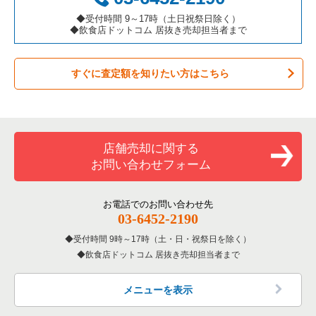
カラオケ・パブ・スナックの居抜き売却物件の案件一覧
名古屋市北区の飲食店の居抜き売却物件の案件一覧
愛知県のカフェの居抜き売却物件の案件一覧
◆受付時間 9～17時（土日祝祭日除く）
◆飲食店ドットコム 居抜き売却担当者まで
バーの居抜き売却物件の案件一覧
名古屋市中川区の飲食店の居抜き売却物件の案件一覧
愛知県のテイクアウトの居抜き売却物件の案件一覧
すぐに査定額を知りたい方はこちら
居酒屋・ダイニングバーの居抜き売却物件の案件一覧
一宮市の飲食店の居抜き売却物件の案件一覧
愛知県のお弁当・惣菜・デリの居抜き売却物件の案件一覧
専門料理の居抜き売却物件の案件一覧
常滑市の飲食店の居抜き売却物件の案件一覧
愛知県のカラオケ・パブ・スナックの居抜き売却物件の案件一
覧
和食の居抜き売却物件の案件一覧
名古屋市昭和区の飲食店の居抜き売却物件の案件一覧
店舗売却に関する
愛知県のバーの居抜き売却物件の案件一覧
お問い合わせフォーム
洋食の居抜き売却物件の案件一覧
名古屋市天白区の飲食店の居抜き売却物件の案件一覧
愛知県の居酒屋・ダイニングバーの居抜き売却物件の案件一覧
その他の居抜き売却物件の案件一覧
名古屋市南区の飲食店の居抜き売却物件の案件一覧
お電話でのお問い合わせ先
愛知県の専門料理の居抜き売却物件の案件一覧
03-6452-2190
刈谷市の飲食店の居抜き売却物件の案件一覧
受付時間 9時～17時（土・日・祝祭日を除く）
愛知県の和食の居抜き売却物件の案件一覧
飲食店ドットコム 居抜き売却担当者まで
西春日井郡の飲食店の居抜き売却物件の案件一覧
愛知県の洋食の居抜き売却物件の案件一覧
名古屋市緑区の飲食店の居抜き売却物件の案件一覧
メニューを表示
愛知県のその他の居抜き売却物件の案件一覧