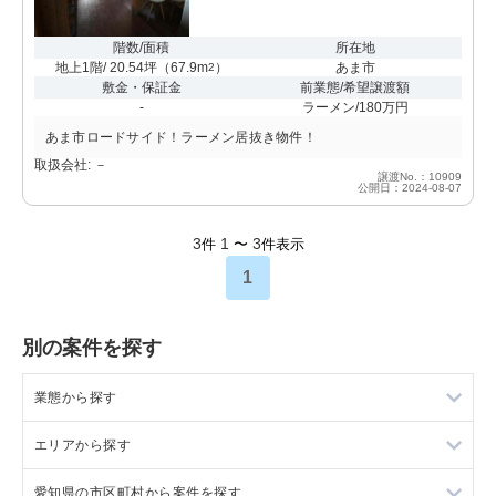
階数/面積
所在地
地上1階/ 20.54坪
（
67.9m
）
あま市
2
敷金・保証金
前業態/希望譲渡額
-
ラーメン/180万円
あま市ロードサイド！ラーメン居抜き物件！
取扱会社: －
譲渡No.：10909
公開日：2024-08-07
3
1
3
件
〜
件表示
1
別の案件を探す
業態から探す
エリアから探す
ラーメンの居抜き売却物件の案件一覧
愛知県の市区町村から案件を探す
フランス料理の居抜き売却物件の案件一覧
東京23区の飲食店の居抜き売却物件の案件一覧