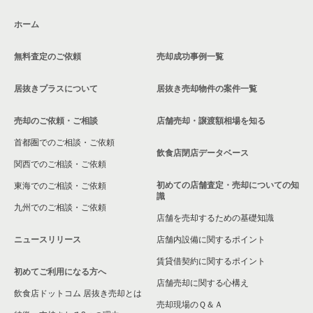
日進市の飲食店の居抜き売却物件の案件一覧
ホーム
北名古屋市の飲食店の居抜き売却物件の案件一覧
無料査定のご依頼
売却成功事例一覧
あま市の飲食店の居抜き売却物件の案件一覧
居抜きプラスについて
居抜き売却物件の案件一覧
名古屋市港区の飲食店の居抜き売却物件の案件一覧
売却のご依頼・ご相談
店舗売却・譲渡額相場を知る
安城市の飲食店の居抜き売却物件の案件一覧
首都圏でのご相談・ご依頼
豊橋市の飲食店の居抜き売却物件の案件一覧
飲食店閉店データベース
関西でのご相談・ご依頼
稲沢市の飲食店の居抜き売却物件の案件一覧
初めての店舗査定・売却についての知
東海でのご相談・ご依頼
識
九州でのご相談・ご依頼
小牧市の飲食店の居抜き売却物件の案件一覧
店舗を売却するための基礎知識
ニュースリリース
店舗内設備に関するポイント
名古屋市熱田区の飲食店の居抜き売却物件の案件一覧
賃貸借契約に関するポイント
初めてご利用になる方へ
豊田市の飲食店の居抜き売却物件の案件一覧
店舗売却に関する心構え
飲食店ドットコム 居抜き売却とは
瀬戸市の飲食店の居抜き売却物件の案件一覧
売却現場のＱ＆Ａ