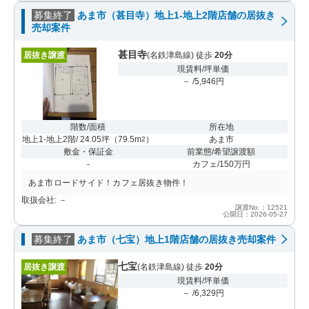
募集終了
あま市（甚目寺）地上1-地上2階店舗の居抜き
売却案件
甚目寺
居抜き譲渡
(名鉄津島線) 徒歩
20分
現賃料/坪単価
－ /5,946円
階数/面積
所在地
地上1-地上2階/ 24.05坪
（
79.5m
）
あま市
2
敷金・保証金
前業態/希望譲渡額
-
カフェ/150万円
あま市ロードサイド！カフェ居抜き物件！
取扱会社: －
譲渡No.：12521
公開日：2026-05-27
募集終了
あま市（七宝）地上1階店舗の居抜き売却案件
七宝
居抜き譲渡
(名鉄津島線) 徒歩
20分
現賃料/坪単価
－ /6,329円