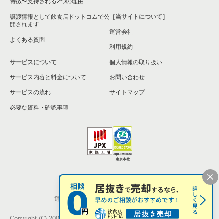
特徴〜支持される2つの理由
名古屋市守山区の飲食店の居抜き売却物件の案件一覧
譲渡情報として飲食店ドットコムで公
［当サイトについて］
開されます
運営会社
江南市の飲食店の居抜き売却物件の案件一覧
よくある質問
利用規約
丹羽郡の飲食店の居抜き売却物件の案件一覧
サービスについて
個人情報の取り扱い
サービス内容と料金について
海部郡の飲食店の居抜き売却物件の案件一覧
お問い合わせ
サービスの流れ
サイトマップ
知多郡の飲食店の居抜き売却物件の案件一覧
必要な資料・確認事項
尾張旭市の飲食店の居抜き売却物件の案件一覧
高浜市の飲食店の居抜き売却物件の案件一覧
岩倉市の飲食店の居抜き売却物件の案件一覧
個人情報の取扱い
お問い合わせ
知多市の飲食店の居抜き売却物件の案件一覧
運営会社
株式会社シンクロ・フード
知立市の飲食店の居抜き売却物件の案件一覧
Copyright (C) 2005-2026 Synchro Food Co., Ltd.