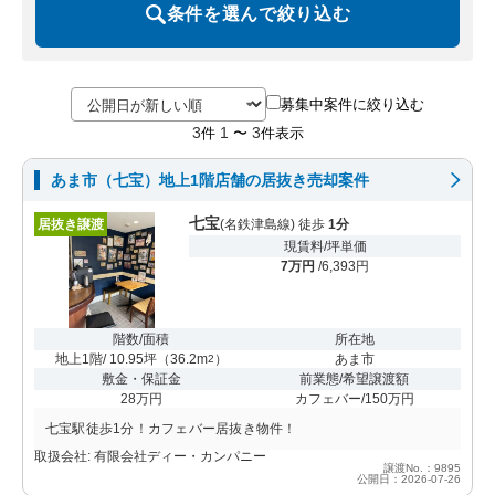
条件を選んで絞り込む
募集中案件に絞り込む
3
1
3
件
〜
件表示
あま市（七宝）地上1階店舗の居抜き売却案件
七宝
居抜き譲渡
(名鉄津島線) 徒歩
1分
現賃料/坪単価
7万円
/6,393円
階数/面積
所在地
地上1階/ 10.95坪
（
36.2m
）
あま市
2
敷金・保証金
前業態/希望譲渡額
28万円
カフェバー/150万円
七宝駅徒歩1分！カフェバー居抜き物件！
取扱会社: 有限会社ディー・カンパニー
譲渡No.：9895
公開日：2026-07-26