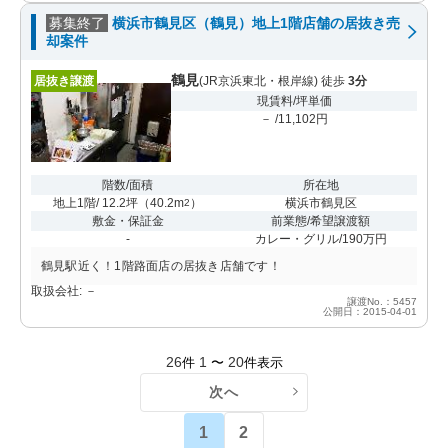
募集終了
横浜市鶴見区（鶴見）地上1階店舗の居抜き売
却案件
鶴見
居抜き譲渡
(JR京浜東北・根岸線) 徒歩
3分
現賃料/坪単価
－ /11,102円
階数/面積
所在地
地上1階/ 12.2坪
（
40.2m
）
横浜市鶴見区
2
敷金・保証金
前業態/希望譲渡額
-
カレー・グリル/190万円
鶴見駅近く！1階路面店の居抜き店舗です！
取扱会社: －
譲渡No.：5457
公開日：2015-04-01
26
1
20
件
〜
件表示
次へ
1
2