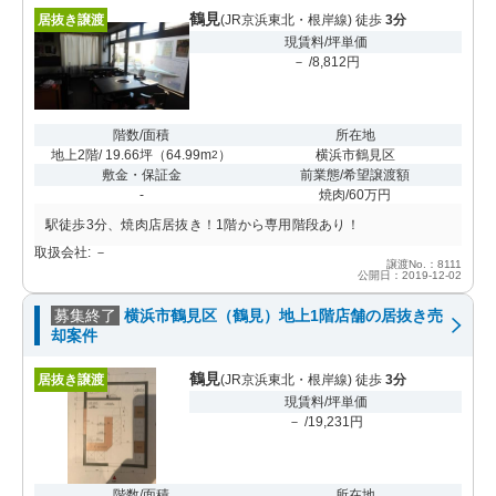
鶴見
居抜き譲渡
(JR京浜東北・根岸線) 徒歩
3分
現賃料/坪単価
－ /8,812円
階数/面積
所在地
地上2階/ 19.66坪
（
64.99m
）
横浜市鶴見区
2
敷金・保証金
前業態/希望譲渡額
-
焼肉/60万円
駅徒歩3分、焼肉店居抜き！1階から専用階段あり！
取扱会社: －
譲渡No.：8111
公開日：2019-12-02
募集終了
横浜市鶴見区（鶴見）地上1階店舗の居抜き売
却案件
鶴見
居抜き譲渡
(JR京浜東北・根岸線) 徒歩
3分
現賃料/坪単価
－ /19,231円
階数/面積
所在地