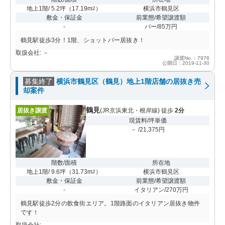
地上1階/ 5.2坪
（
17.19m
）
横浜市鶴見区
2
敷金・保証金
前業態/希望譲渡額
-
バー/85万円
鶴見駅徒歩3分！1階、ショットバー居抜き！
取扱会社: －
譲渡No.：7978
公開日：2019-11-30
募集終了
横浜市鶴見区（鶴見）地上1階店舗の居抜き売
却案件
鶴見
居抜き譲渡
(JR京浜東北・根岸線) 徒歩
2分
現賃料/坪単価
－ /21,375円
階数/面積
所在地
地上1階/ 9.6坪
（
31.73m
）
横浜市鶴見区
2
敷金・保証金
前業態/希望譲渡額
-
イタリアン/270万円
鶴見駅徒歩2分の飲食街エリア。1階路面のイタリアン居抜き物件
です！
取扱会社: －