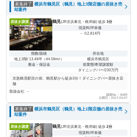
募集終了
横浜市鶴見区（鶴見）地上3階店舗の居抜き売
却案件
鶴見
居抜き譲渡
(JR京浜東北・根岸線) 徒歩
3分
現賃料/坪単価
－ /12,814円
階数/面積
所在地
地上3階/ 13.49坪
（
44.58m
）
横浜市鶴見区
2
敷金・保証金
前業態/希望譲渡額
-
ダイニングバー/230万円
京急鶴見駅目の前、鶴見駅から徒歩3分！ダイニングバー居抜き店
舗
取扱会社: －
譲渡No.：6485
公開日：2017-03-07
募集終了
横浜市鶴見区（鶴見）地上1階店舗の居抜き売
却案件
鶴見
居抜き譲渡
(JR京浜東北・根岸線) 徒歩
2分
現賃料/坪単価