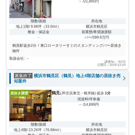
－ /21,860円
階数/面積
所在地
地上1階/ 9.98坪
（
33.0m
）
横浜市鶴見区
2
敷金・保証金
前業態/希望譲渡額
-
バー/399.6万円
鶴見駅徒歩2分！東口ロータリーすぐのスタンディングバー居抜き
物件
取扱会社: －
譲渡No.：6370
公開日：2016-12-20
募集終了
横浜市鶴見区（鶴見）地上4階店舗の居抜き売
却案件
鶴見
居抜き譲渡
(JR京浜東北・根岸線) 徒歩
1分
現賃料/坪単価
－ /14,899円
階数/面積
所在地
地上4階/ 23.26坪
（
76.88m
）
横浜市鶴見区
2