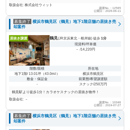
取扱会社: 株式会社ウィット
譲渡No.：12565
公開日：2026-06-11
募集終了
横浜市鶴見区（鶴見）地下1階店舗の居抜き売
却案件
鶴見
居抜き譲渡
(JR京浜東北・根岸線) 徒歩
1分
現賃料/坪単価
－ /14,220円
階数/面積
所在地
地下1階/ 13.01坪
（
43.0m
）
横浜市鶴見区
2
敷金・保証金
前業態/希望譲渡額
-
スナック/250万円
鶴見駅より徒歩1分！カラオケスナックの居抜き物件！
取扱会社: －
譲渡No.：10346
公開日：2024-07-27
募集終了
横浜市鶴見区（鶴見）地下1階店舗の居抜き売
却案件