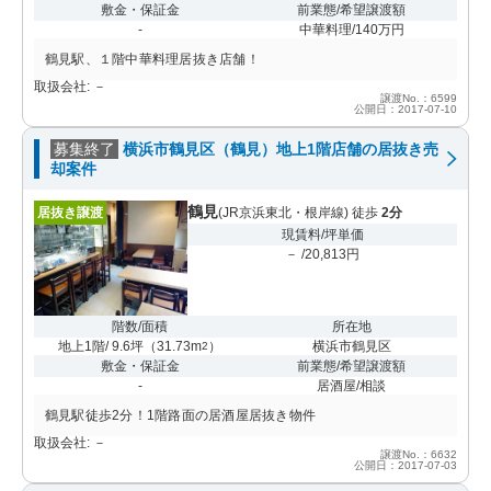
敷金・保証金
前業態/希望譲渡額
-
中華料理/140万円
鶴見駅、１階中華料理居抜き店舗！
取扱会社: －
譲渡No.：6599
公開日：2017-07-10
募集終了
横浜市鶴見区（鶴見）地上1階店舗の居抜き売
却案件
鶴見
居抜き譲渡
(JR京浜東北・根岸線) 徒歩
2分
現賃料/坪単価
－ /20,813円
階数/面積
所在地
地上1階/ 9.6坪
（
31.73m
）
横浜市鶴見区
2
敷金・保証金
前業態/希望譲渡額
-
居酒屋/相談
鶴見駅徒歩2分！1階路面の居酒屋居抜き物件
取扱会社: －
譲渡No.：6632
公開日：2017-07-03