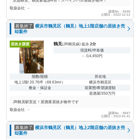
京急鶴見、鶴見駅徒歩4分！スペインバル居抜き物件！
取扱会社: －
譲渡No.：9348
公開日：2022-12-12
募集終了
横浜市鶴見区（鶴見）地上1階店舗の居抜き売
却案件
鶴見
居抜き譲渡
(JR鶴見線) 徒歩
2分
現賃料/坪単価
－ /14,450円
階数/面積
所在地
地上1階/ 20.76坪
（
68.63m
）
横浜市鶴見区
2
敷金・保証金
前業態/希望譲渡額
-
居酒屋/350万円
JR鶴見駅至近！居酒屋居抜き物件です
取扱会社: －
譲渡No.：8947
公開日：2022-01-31
募集終了
横浜市鶴見区（鶴見）地上2階店舗の居抜き売
却案件