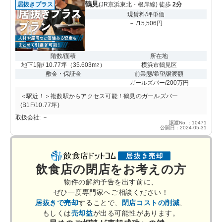
鶴見
居抜きプラス
(JR京浜東北・根岸線) 徒歩
2分
現賃料/坪単価
－ /15,506円
階数/面積
所在地
地下1階/ 10.77坪
（
35.603m
）
横浜市鶴見区
2
敷金・保証金
前業態/希望譲渡額
-
ガールズバー/200万円
＜駅近！＞複数駅からアクセス可能！鶴見のガールズバー
(B1F/10.77坪)
取扱会社: －
譲渡No.：10471
公開日：2024-05-31
飲食店の閉店をお考えの方
物件の解約予告を出す前に、
ぜひ一度専門家へご相談ください！
居抜きで売却
することで、
閉店コストの削減
、
もしくは
売却益
が出る可能性があります。