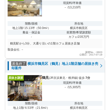
現賃料/坪単価
－ /13,210円
階数/面積
所在地
地上1階/ 15.13坪
（
50.0m
）
横浜市鶴見区
2
敷金・保証金
前業態/希望譲渡額
-
カフェ/235万円
鶴見駅から3分、大通り沿いの1階カフェ居抜き店舗
取扱会社: －
譲渡No.：6603
公開日：2017-07-19
募集終了
横浜市鶴見区（鶴見）地上1階店舗の居抜き売
却案件
鶴見
居抜き譲渡
(JR京浜東北・根岸線) 徒歩
7分
現賃料/坪単価
－ /15,305円
階数/面積
所在地
地上1階/ 6.53坪
（
21.6m
）
横浜市鶴見区
2