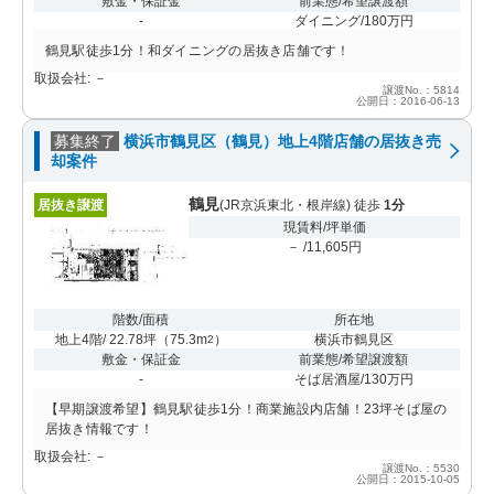
敷金・保証金
前業態/希望譲渡額
-
ダイニング/180万円
鶴見駅徒歩1分！和ダイニングの居抜き店舗です！
取扱会社: －
譲渡No.：5814
公開日：2016-06-13
募集終了
横浜市鶴見区（鶴見）地上4階店舗の居抜き売
却案件
鶴見
居抜き譲渡
(JR京浜東北・根岸線) 徒歩
1分
現賃料/坪単価
－ /11,605円
階数/面積
所在地
地上4階/ 22.78坪
（
75.3m
）
横浜市鶴見区
2
敷金・保証金
前業態/希望譲渡額
-
そば居酒屋/130万円
【早期譲渡希望】鶴見駅徒歩1分！商業施設内店舗！23坪そば屋の
居抜き情報です！
取扱会社: －
譲渡No.：5530
公開日：2015-10-05