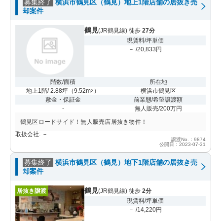
募集終了
横浜市鶴見区（鶴見）地上1階店舗の居抜き売
却案件
鶴見
(JR鶴見線) 徒歩
27分
現賃料/坪単価
－ /20,833円
階数/面積
所在地
地上1階/ 2.88坪
（
9.52m
）
横浜市鶴見区
2
敷金・保証金
前業態/希望譲渡額
-
無人販売/200万円
鶴見区ロードサイド！無人販売店居抜き物件！
取扱会社: －
譲渡No.：9874
公開日：2023-07-31
募集終了
横浜市鶴見区（鶴見）地下1階店舗の居抜き売
却案件
鶴見
居抜き譲渡
(JR鶴見線) 徒歩
2分
現賃料/坪単価
－ /14,220円