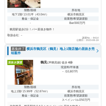
階数/面積
所在地
地下1階/ 13.01坪
（
43.0m
）
横浜市鶴見区
2
敷金・保証金
前業態/希望譲渡額
-
Bar/300万円
鶴見駅徒歩2分！バー居抜き物件！
取扱会社: －
譲渡No.：9414
公開日：2023-06-19
募集終了
横浜市鶴見区（鶴見）地上1階店舗の居抜き売
却案件
鶴見
居抜き譲渡
(JR鶴見線) 徒歩
4分
現賃料/坪単価
－ /10,807円
階数/面積
所在地
地上1階/ 15.99坪
（
52.87m
）
横浜市鶴見区
2
敷金・保証金
前業態/希望譲渡額
-
スペインバル/250万円