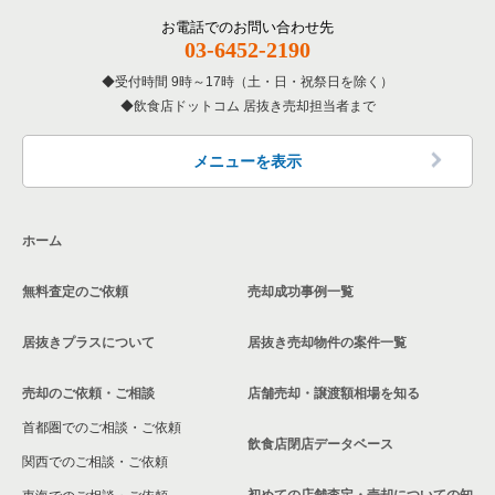
覧
その他の居抜き売却物件の案件一覧
厚木市の飲食店の居抜き売却物件の案件一覧
お電話でのお問い合わせ先
03-6452-2190
神奈川県の専門料理の居抜き売却物件の案件一覧
川崎市多摩区の飲食店の居抜き売却物件の案件一覧
受付時間 9時～17時（土・日・祝祭日を除く）
神奈川県の和食の居抜き売却物件の案件一覧
飲食店ドットコム 居抜き売却担当者まで
中郡の飲食店の居抜き売却物件の案件一覧
神奈川県の洋食の居抜き売却物件の案件一覧
三浦郡の飲食店の居抜き売却物件の案件一覧
メニューを表示
神奈川県のその他の居抜き売却物件の案件一覧
相模原市南区の飲食店の居抜き売却物件の案件一覧
ホーム
横浜市磯子区の飲食店の居抜き売却物件の案件一覧
無料査定のご依頼
売却成功事例一覧
茅ヶ崎市の飲食店の居抜き売却物件の案件一覧
居抜きプラスについて
居抜き売却物件の案件一覧
川崎市麻生区の飲食店の居抜き売却物件の案件一覧
売却のご依頼・ご相談
店舗売却・譲渡額相場を知る
相模原市中央区の飲食店の居抜き売却物件の案件一覧
首都圏でのご相談・ご依頼
横浜市保土ケ谷区の飲食店の居抜き売却物件の案件一覧
飲食店閉店データベース
関西でのご相談・ご依頼
横浜市旭区の飲食店の居抜き売却物件の案件一覧
初めての店舗査定・売却についての知