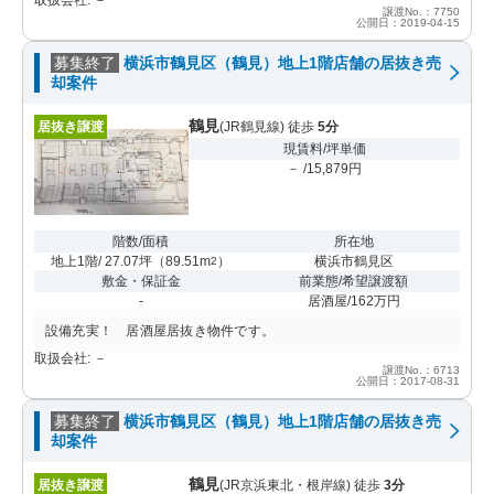
譲渡No.：7750
公開日：2019-04-15
募集終了
横浜市鶴見区（鶴見）地上1階店舗の居抜き売
却案件
鶴見
居抜き譲渡
(JR鶴見線) 徒歩
5分
現賃料/坪単価
－ /15,879円
階数/面積
所在地
地上1階/ 27.07坪
（
89.51m
）
横浜市鶴見区
2
敷金・保証金
前業態/希望譲渡額
-
居酒屋/162万円
設備充実！ 居酒屋居抜き物件です。
取扱会社: －
譲渡No.：6713
公開日：2017-08-31
募集終了
横浜市鶴見区（鶴見）地上1階店舗の居抜き売
却案件
鶴見
居抜き譲渡
(JR京浜東北・根岸線) 徒歩
3分