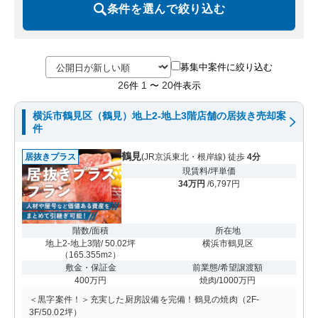
条件を選んで絞り込む
募集中案件に絞り込む
26
1
20
件
〜
件表示
横浜市鶴見区（鶴見）地上2-地上3階店舗の居抜き売却案
件
鶴見
居抜きプラス
(JR京浜東北・根岸線) 徒歩
4分
現賃料/坪単価
34万円
/6,797円
階数/面積
所在地
地上2-地上3階/ 50.02坪
横浜市鶴見区
（
165.355m
）
2
敷金・保証金
前業態/希望譲渡額
400万円
焼肉/1000万円
＜黒字案件！＞充実した厨房設備を完備！鶴見の焼肉（2F-
3F/50.02坪）