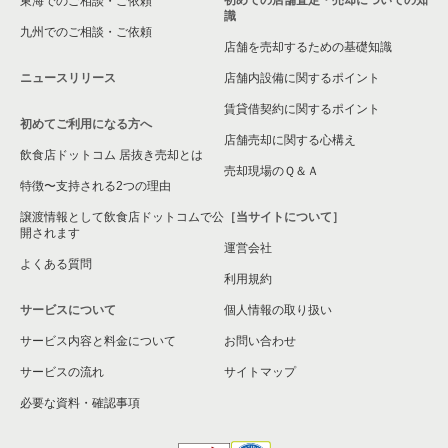
東海でのご相談・ご依頼
識
九州でのご相談・ご依頼
横浜市緑区の飲食店の居抜き売却物件の案件一覧
店舗を売却するための基礎知識
ニュースリリース
店舗内設備に関するポイント
平塚市の飲食店の居抜き売却物件の案件一覧
賃貸借契約に関するポイント
初めてご利用になる方へ
横浜市港南区の飲食店の居抜き売却物件の案件一覧
店舗売却に関する心構え
飲食店ドットコム 居抜き売却とは
横須賀市の飲食店の居抜き売却物件の案件一覧
売却現場のＱ＆Ａ
特徴〜支持される2つの理由
三浦市の飲食店の居抜き売却物件の案件一覧
譲渡情報として飲食店ドットコムで公
［当サイトについて］
開されます
運営会社
藤沢市の飲食店の居抜き売却物件の案件一覧
よくある質問
利用規約
相模原市緑区の飲食店の居抜き売却物件の案件一覧
サービスについて
個人情報の取り扱い
サービス内容と料金について
横浜市栄区の飲食店の居抜き売却物件の案件一覧
お問い合わせ
サービスの流れ
サイトマップ
秦野市の飲食店の居抜き売却物件の案件一覧
必要な資料・確認事項
逗子市の飲食店の居抜き売却物件の案件一覧