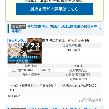
早めのご相談が売却成功への鍵。
居抜き売却の詳細はこちら
募集終了
横浜市鶴見区（鶴見）地上1階店舗の居抜き売
却案件
鶴見
居抜きプラス
(JR京浜東北・根岸線) 徒歩
3分
現賃料/坪単価
－ /15,896円
階数/面積
所在地
地上1階/ 20.76坪
（
68.628m
）
横浜市鶴見区
2
敷金・保証金
前業態/希望譲渡額
-
蕎麦/420万円
＜内装・厨房美麗！＞駅徒歩5分以内！鶴見駅のそば屋(1F/20.76
坪)
取扱会社: －
譲渡No.：10183
公開日：2024-02-29