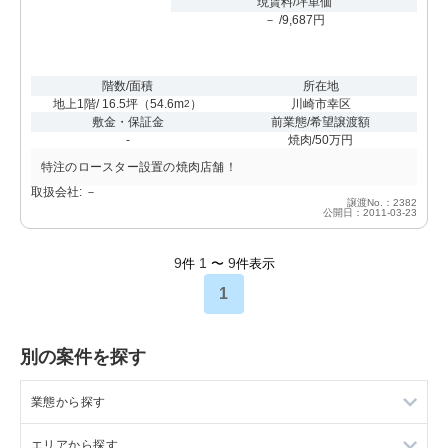
現賃料/坪単価
－ /9,687円
階数/面積
所在地
地上1階/ 16.5坪
（
54.6m
）
川崎市幸区
2
敷金・保証金
前業態/希望譲渡額
-
焼肉/50万円
特注のロースター設置の焼肉店舗！
取扱会社: －
譲渡No.：2382
公開日：2011-03-23
9
1
9
件
〜
件表示
1
別の案件を探す
業態から探す
エリアから探す
ラーメンの居抜き売却物件の案件一覧