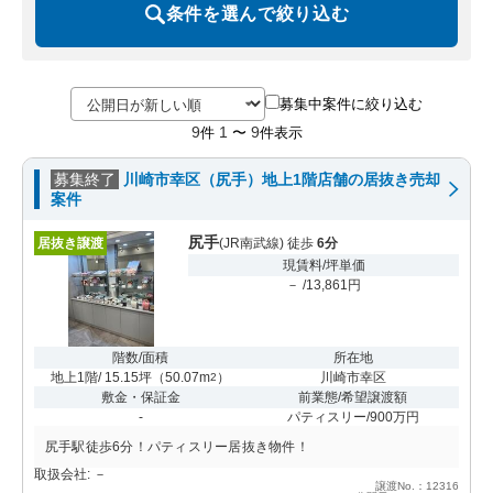
条件を選んで絞り込む
募集中案件に絞り込む
9
1
9
件
〜
件表示
募集終了
川崎市幸区（尻手）地上1階店舗の居抜き売却
案件
尻手
居抜き譲渡
(JR南武線) 徒歩
6分
現賃料/坪単価
－ /13,861円
階数/面積
所在地
地上1階/ 15.15坪
（
50.07m
）
川崎市幸区
2
敷金・保証金
前業態/希望譲渡額
-
パティスリー/900万円
尻手駅徒歩6分！パティスリー居抜き物件！
取扱会社: －
譲渡No.：12316