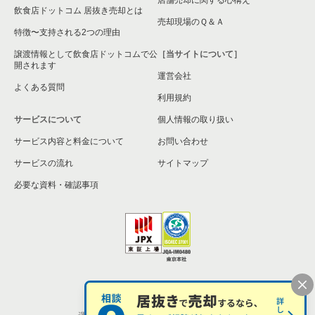
飲食店ドットコム 居抜き売却とは
横須賀市の飲食店の居抜き売却物件の案件一覧
売却現場のＱ＆Ａ
特徴〜支持される2つの理由
三浦市の飲食店の居抜き売却物件の案件一覧
譲渡情報として飲食店ドットコムで公
［当サイトについて］
開されます
運営会社
藤沢市の飲食店の居抜き売却物件の案件一覧
よくある質問
利用規約
相模原市緑区の飲食店の居抜き売却物件の案件一覧
サービスについて
個人情報の取り扱い
サービス内容と料金について
横浜市栄区の飲食店の居抜き売却物件の案件一覧
お問い合わせ
サービスの流れ
サイトマップ
秦野市の飲食店の居抜き売却物件の案件一覧
必要な資料・確認事項
逗子市の飲食店の居抜き売却物件の案件一覧
横浜市瀬谷区の飲食店の居抜き売却物件の案件一覧
座間市の飲食店の居抜き売却物件の案件一覧
個人情報の取扱い
お問い合わせ
横浜市戸塚区の飲食店の居抜き売却物件の案件一覧