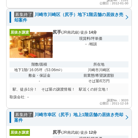
譲渡No.：2161
公開日：2012-01-30
募集終了
川崎市川崎区（尻手）地下1階店舗の居抜き売
却案件
尻手
居抜き譲渡
(JR南武線) 徒歩
14分
現賃料/坪単価
－ /相談
階数/面積
所在地
地下1階/ 16.05坪
（
53.06m
）
川崎市川崎区
2
敷金・保証金
前業態/希望譲渡額
-
そば屋/0万円
駅、徒歩1分！ そば屋の譲渡情報！ 駅近くの好立地！
取扱会社: －
譲渡No.：3020
公開日：2011-12-16
募集終了
川崎市幸区（尻手）地上1階店舗の居抜き売却
案件
尻手
居抜き譲渡
(JR南武線) 徒歩
12分