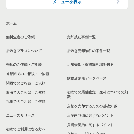
三浦郡の飲食店の居抜き売却物件の案件一覧
メニューを表示
神奈川県のその他の居抜き売却物件の案件一覧
相模原市南区の飲食店の居抜き売却物件の案件一覧
ホーム
横浜市磯子区の飲食店の居抜き売却物件の案件一覧
無料査定のご依頼
売却成功事例一覧
茅ヶ崎市の飲食店の居抜き売却物件の案件一覧
居抜きプラスについて
居抜き売却物件の案件一覧
川崎市麻生区の飲食店の居抜き売却物件の案件一覧
売却のご依頼・ご相談
店舗売却・譲渡額相場を知る
相模原市中央区の飲食店の居抜き売却物件の案件一覧
首都圏でのご相談・ご依頼
横浜市保土ケ谷区の飲食店の居抜き売却物件の案件一覧
飲食店閉店データベース
関西でのご相談・ご依頼
横浜市旭区の飲食店の居抜き売却物件の案件一覧
初めての店舗査定・売却についての知
東海でのご相談・ご依頼
識
九州でのご相談・ご依頼
横浜市緑区の飲食店の居抜き売却物件の案件一覧
店舗を売却するための基礎知識
ニュースリリース
店舗内設備に関するポイント
平塚市の飲食店の居抜き売却物件の案件一覧
賃貸借契約に関するポイント
初めてご利用になる方へ
横浜市港南区の飲食店の居抜き売却物件の案件一覧
店舗売却に関する心構え