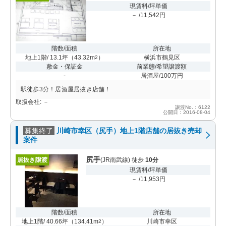
現賃料/坪単価
－ /11,542円
階数/面積
所在地
地上1階/ 13.1坪
（
43.32m
）
横浜市鶴見区
2
敷金・保証金
前業態/希望譲渡額
-
居酒屋/100万円
駅徒歩3分！居酒屋居抜き店舗！
取扱会社: －
譲渡No.：6122
公開日：2016-08-04
募集終了
川崎市幸区（尻手）地上1階店舗の居抜き売却
案件
尻手
居抜き譲渡
(JR南武線) 徒歩
10分
現賃料/坪単価
－ /11,953円
階数/面積
所在地
地上1階/ 40.66坪
（
134.41m
）
川崎市幸区
2