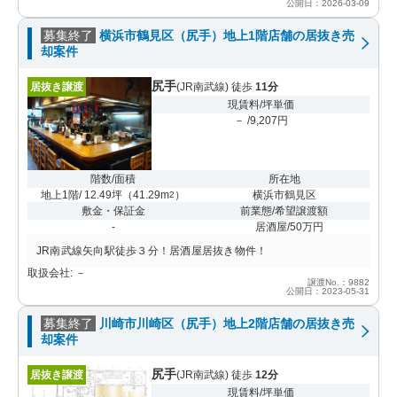
公開日：2026-03-09
募集終了
横浜市鶴見区（尻手）地上1階店舗の居抜き売
却案件
尻手
居抜き譲渡
(JR南武線) 徒歩
11分
現賃料/坪単価
－ /9,207円
階数/面積
所在地
地上1階/ 12.49坪
（
41.29m
）
横浜市鶴見区
2
敷金・保証金
前業態/希望譲渡額
-
居酒屋/50万円
JR南武線矢向駅徒歩３分！居酒屋居抜き物件！
取扱会社: －
譲渡No.：9882
公開日：2023-05-31
募集終了
川崎市川崎区（尻手）地上2階店舗の居抜き売
却案件
尻手
居抜き譲渡
(JR南武線) 徒歩
12分
現賃料/坪単価