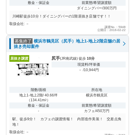
敷金・保証金
前業態/希望譲渡額
-
ダイニングバー/300万円
川崎駅徒歩10分！ダイニングバーの1階居抜き店舗です！！
取扱会社: －
譲渡No.：5948
公開日：2016-02-22
募集終了
横浜市鶴見区（尻手）地上1-地上2階店舗の居
抜き売却案件
尻手
居抜き譲渡
(JR南武線) 徒歩
10分
現賃料/坪単価
－ /10,944円
階数/面積
所在地
地上1-地上2階/ 40.66坪
横浜市鶴見区
（
134.41m
）
2
敷金・保証金
前業態/希望譲渡額
-
カフェ/450万円
駅、徒歩9分！ カフェの譲渡情報！ 内部造作美装！ 交差点角
地！
取扱会社: －