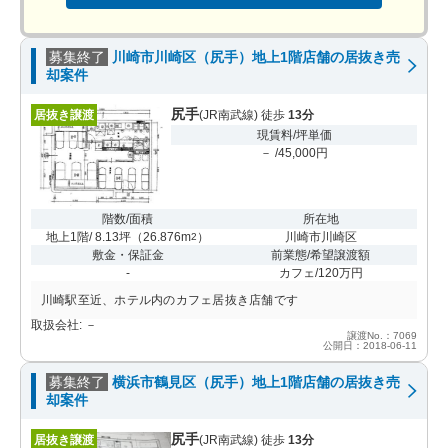
募集終了
川崎市川崎区（尻手）地上1階店舗の居抜き売
却案件
尻手
居抜き譲渡
(JR南武線) 徒歩
13分
現賃料/坪単価
－ /45,000円
階数/面積
所在地
地上1階/ 8.13坪
（
26.876m
）
川崎市川崎区
2
敷金・保証金
前業態/希望譲渡額
-
カフェ/120万円
川崎駅至近、ホテル内のカフェ居抜き店舗です
取扱会社: －
譲渡No.：7069
公開日：2018-06-11
募集終了
横浜市鶴見区（尻手）地上1階店舗の居抜き売
却案件
尻手
居抜き譲渡
(JR南武線) 徒歩
13分