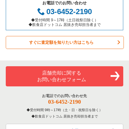
お電話でのお問い合わせ
お弁当・惣菜・デリの居抜き売却物件の案件一覧
三重県の飲食店の居抜き売却物件の案件一覧
横浜市神奈川区の飲食店の居抜き売却物件の案件一覧
神奈川県のアジア料理の居抜き売却物件の案件一覧
03-6452-2190
カラオケ・パブ・スナックの居抜き売却物件の案件一覧
横浜市都筑区の飲食店の居抜き売却物件の案件一覧
神奈川県のカフェの居抜き売却物件の案件一覧
◆受付時間 9～17時（土日祝祭日除く）
◆飲食店ドットコム 居抜き売却担当者まで
バーの居抜き売却物件の案件一覧
横浜市西区の飲食店の居抜き売却物件の案件一覧
神奈川県のテイクアウトの居抜き売却物件の案件一覧
すぐに査定額を知りたい方はこちら
居酒屋・ダイニングバーの居抜き売却物件の案件一覧
川崎市宮前区の飲食店の居抜き売却物件の案件一覧
神奈川県のお弁当・惣菜・デリの居抜き売却物件の案件一覧
専門料理の居抜き売却物件の案件一覧
川崎市川崎区の飲食店の居抜き売却物件の案件一覧
神奈川県のカラオケ・パブ・スナックの居抜き売却物件の案件
一覧
和食の居抜き売却物件の案件一覧
横浜市金沢区の飲食店の居抜き売却物件の案件一覧
店舗売却に関する
神奈川県のバーの居抜き売却物件の案件一覧
お問い合わせフォーム
洋食の居抜き売却物件の案件一覧
川崎市幸区の飲食店の居抜き売却物件の案件一覧
神奈川県の居酒屋・ダイニングバーの居抜き売却物件の案件一
覧
その他の居抜き売却物件の案件一覧
厚木市の飲食店の居抜き売却物件の案件一覧
お電話でのお問い合わせ先
03-6452-2190
神奈川県の専門料理の居抜き売却物件の案件一覧
川崎市多摩区の飲食店の居抜き売却物件の案件一覧
受付時間 9時～17時（土・日・祝祭日を除く）
神奈川県の和食の居抜き売却物件の案件一覧
飲食店ドットコム 居抜き売却担当者まで
中郡の飲食店の居抜き売却物件の案件一覧
神奈川県の洋食の居抜き売却物件の案件一覧