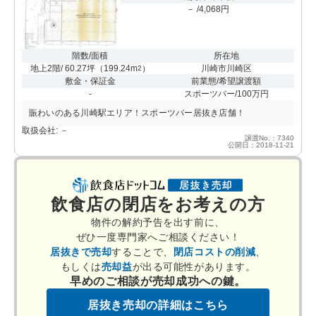
－ /4,068円
階数/面積
所在地
地上2階/ 60.27坪
（
199.24m
）
川崎市川崎区
2
敷金・保証金
前業態/希望譲渡額
-
スポーツバー/100万円
賑わいのある川崎駅エリア！スポーツバー居抜き店舗！
取扱会社: －
譲渡No.：7340
公開日：2018-11-21
飲食店の閉店をお考えの方
物件の解約予告を出す前に、
ぜひ一度専門家へご相談ください！
居抜きで売却
することで、
閉店コストの削減
、
もしくは
売却益
が出る可能性があります。
早めのご相談が売却成功への鍵。
居抜き売却の詳細はこちら