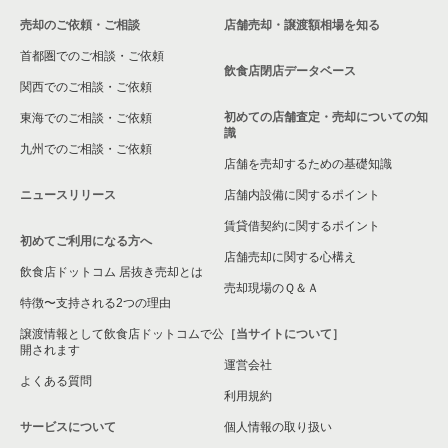
売却のご依頼・ご相談
店舗売却・譲渡額相場を知る
千葉市緑区の飲食店の居抜き売却物件の案件一覧
首都圏でのご相談・ご依頼
白井市の飲食店の居抜き売却物件の案件一覧
飲食店閉店データベース
関西でのご相談・ご依頼
初めての店舗査定・売却についての知
東海でのご相談・ご依頼
識
九州でのご相談・ご依頼
店舗を売却するための基礎知識
ニュースリリース
店舗内設備に関するポイント
賃貸借契約に関するポイント
初めてご利用になる方へ
店舗売却に関する心構え
飲食店ドットコム 居抜き売却とは
売却現場のＱ＆Ａ
特徴〜支持される2つの理由
譲渡情報として飲食店ドットコムで公
［当サイトについて］
開されます
運営会社
よくある質問
利用規約
サービスについて
個人情報の取り扱い