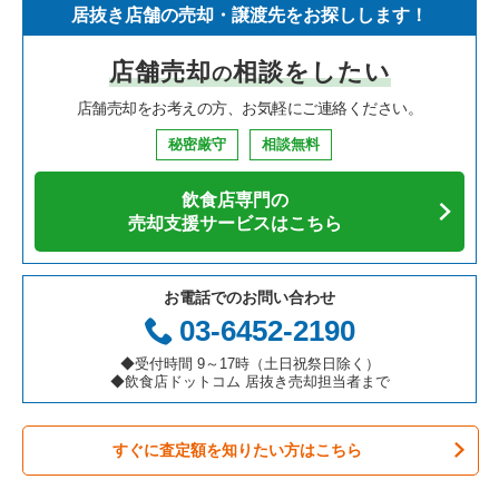
居抜き店舗の売却・譲渡先をお探しします！
寿司の居抜き売却物件の案件一覧
神奈川県の飲食店の居抜き売却物件の案件一覧
浦安市の飲食店の居抜き売却物件の案件一覧
千葉県のイタリア料理の居抜き売却物件の案件一覧
店舗売却
相談をしたい
の
焼肉の居抜き売却物件の案件一覧
大阪府の飲食店の居抜き売却物件の案件一覧
市川市の飲食店の居抜き売却物件の案件一覧
千葉県の中華の居抜き売却物件の案件一覧
店舗売却をお考えの方、お気軽にご連絡ください。
鉄板焼き・お好み焼の居抜き売却物件の案件一覧
兵庫県の飲食店の居抜き売却物件の案件一覧
松戸市の飲食店の居抜き売却物件の案件一覧
千葉県のそば・うどんの居抜き売却物件の案件一覧
秘密厳守
相談無料
アジア料理の居抜き売却物件の案件一覧
京都府の飲食店の居抜き売却物件の案件一覧
八千代市の飲食店の居抜き売却物件の案件一覧
千葉県の寿司の居抜き売却物件の案件一覧
飲食店専門の
カフェの居抜き売却物件の案件一覧
愛知県の飲食店の居抜き売却物件の案件一覧
袖ヶ浦市の飲食店の居抜き売却物件の案件一覧
千葉県の焼肉の居抜き売却物件の案件一覧
売却支援サービスはこちら
テイクアウトの居抜き売却物件の案件一覧
岐阜県の飲食店の居抜き売却物件の案件一覧
君津市の飲食店の居抜き売却物件の案件一覧
千葉県の鉄板焼き・お好み焼の居抜き売却物件の案件一覧
お電話でのお問い合わせ
お弁当・惣菜・デリの居抜き売却物件の案件一覧
三重県の飲食店の居抜き売却物件の案件一覧
習志野市の飲食店の居抜き売却物件の案件一覧
千葉県のアジア料理の居抜き売却物件の案件一覧
03-6452-2190
カラオケ・パブ・スナックの居抜き売却物件の案件一覧
千葉市美浜区の飲食店の居抜き売却物件の案件一覧
千葉県のカフェの居抜き売却物件の案件一覧
◆受付時間 9～17時（土日祝祭日除く）
◆飲食店ドットコム 居抜き売却担当者まで
バーの居抜き売却物件の案件一覧
佐倉市の飲食店の居抜き売却物件の案件一覧
千葉県のテイクアウトの居抜き売却物件の案件一覧
すぐに査定額を知りたい方はこちら
居酒屋・ダイニングバーの居抜き売却物件の案件一覧
四街道市の飲食店の居抜き売却物件の案件一覧
千葉県のお弁当・惣菜・デリの居抜き売却物件の案件一覧