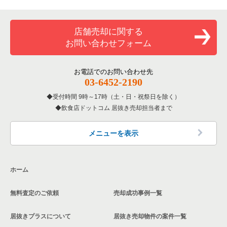
専門料理の居抜き売却物件の案件一覧
印西市の飲食店の居抜き売却物件の案件一覧
千葉県のカラオケ・パブ・スナックの居抜き売却物件の案件一
覧
和食の居抜き売却物件の案件一覧
山武郡の飲食店の居抜き売却物件の案件一覧
店舗売却に関する
千葉県のバーの居抜き売却物件の案件一覧
お問い合わせフォーム
洋食の居抜き売却物件の案件一覧
柏市の飲食店の居抜き売却物件の案件一覧
千葉県の居酒屋・ダイニングバーの居抜き売却物件の案件一覧
その他の居抜き売却物件の案件一覧
館山市の飲食店の居抜き売却物件の案件一覧
お電話でのお問い合わせ先
千葉県の和食の居抜き売却物件の案件一覧
03-6452-2190
成田市の飲食店の居抜き売却物件の案件一覧
受付時間 9時～17時（土・日・祝祭日を除く）
千葉県の洋食の居抜き売却物件の案件一覧
飲食店ドットコム 居抜き売却担当者まで
千葉市花見川区の飲食店の居抜き売却物件の案件一覧
千葉県のその他の居抜き売却物件の案件一覧
我孫子市の飲食店の居抜き売却物件の案件一覧
メニューを表示
長生郡の飲食店の居抜き売却物件の案件一覧
ホーム
千葉市若葉区の飲食店の居抜き売却物件の案件一覧
無料査定のご依頼
売却成功事例一覧
千葉市稲毛区の飲食店の居抜き売却物件の案件一覧
居抜きプラスについて
居抜き売却物件の案件一覧
流山市の飲食店の居抜き売却物件の案件一覧