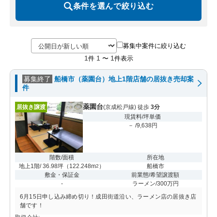
条件を選んで絞り込む
募集中案件に絞り込む
1
1
1
件
〜
件表示
募集終了
船橋市（薬園台）地上1階店舗の居抜き売却案
件
薬園台
居抜き譲渡
(京成松戸線) 徒歩
3分
現賃料/坪単価
－ /9,638円
階数/面積
所在地
地上1階/ 36.98坪
（
122.248m
）
船橋市
2
敷金・保証金
前業態/希望譲渡額
-
ラーメン/300万円
6月15日申し込み締め切り！成田街道沿い、ラーメン店の居抜き店
舗です！