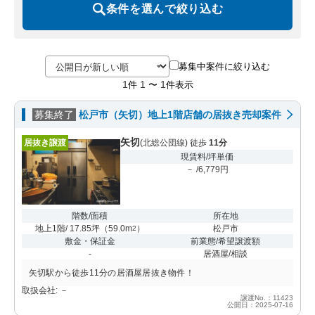
条件を選んで絞り込む
募集中案件に絞り込む
1
1
1
件
〜
件表示
募集終了
松戸市（矢切）地上1階店舗の居抜き売却案件
矢切
居抜き譲渡
(北総公団線) 徒歩
11分
現賃料/坪単価
－ /6,779円
階数/面積
所在地
地上1階/ 17.85坪
（
59.0m
）
松戸市
2
敷金・保証金
前業態/希望譲渡額
-
居酒屋/相談
矢切駅から徒歩11分の居酒屋居抜き物件！
取扱会社: －
譲渡No.：11423
公開日：2025-07-16