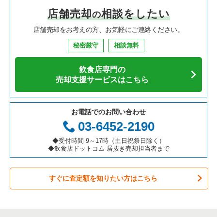
店舗売却
相談をしたい
の
焼肉の居抜き売却物件の案件一覧
大阪府の飲食店の居抜き売却物件の案件一覧
市川市の飲食店の居抜き売却物件の案件一覧
千葉県の中華の居抜き売却物件の案件一覧
店舗売却をお考えの方、お気軽にご連絡ください。
鉄板焼き・お好み焼の居抜き売却物件の案件一覧
兵庫県の飲食店の居抜き売却物件の案件一覧
松戸市の飲食店の居抜き売却物件の案件一覧
千葉県のそば・うどんの居抜き売却物件の案件一覧
秘密厳守
相談無料
アジア料理の居抜き売却物件の案件一覧
京都府の飲食店の居抜き売却物件の案件一覧
八千代市の飲食店の居抜き売却物件の案件一覧
千葉県の寿司の居抜き売却物件の案件一覧
飲食店専門の
カフェの居抜き売却物件の案件一覧
愛知県の飲食店の居抜き売却物件の案件一覧
袖ヶ浦市の飲食店の居抜き売却物件の案件一覧
千葉県の焼肉の居抜き売却物件の案件一覧
売却支援サービスはこちら
テイクアウトの居抜き売却物件の案件一覧
岐阜県の飲食店の居抜き売却物件の案件一覧
君津市の飲食店の居抜き売却物件の案件一覧
千葉県の鉄板焼き・お好み焼の居抜き売却物件の案件一覧
お電話でのお問い合わせ
お弁当・惣菜・デリの居抜き売却物件の案件一覧
三重県の飲食店の居抜き売却物件の案件一覧
習志野市の飲食店の居抜き売却物件の案件一覧
千葉県のアジア料理の居抜き売却物件の案件一覧
03-6452-2190
カラオケ・パブ・スナックの居抜き売却物件の案件一覧
千葉市美浜区の飲食店の居抜き売却物件の案件一覧
千葉県のカフェの居抜き売却物件の案件一覧
◆受付時間 9～17時（土日祝祭日除く）
◆飲食店ドットコム 居抜き売却担当者まで
バーの居抜き売却物件の案件一覧
佐倉市の飲食店の居抜き売却物件の案件一覧
千葉県のテイクアウトの居抜き売却物件の案件一覧
すぐに査定額を知りたい方はこちら
居酒屋・ダイニングバーの居抜き売却物件の案件一覧
四街道市の飲食店の居抜き売却物件の案件一覧
千葉県のお弁当・惣菜・デリの居抜き売却物件の案件一覧
専門料理の居抜き売却物件の案件一覧
印西市の飲食店の居抜き売却物件の案件一覧
千葉県のカラオケ・パブ・スナックの居抜き売却物件の案件一
覧