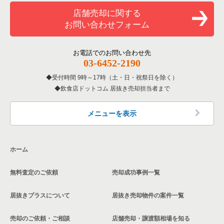
和食の居抜き売却物件の案件一覧
山武郡の飲食店の居抜き売却物件の案件一覧
店舗売却に関する
千葉県のバーの居抜き売却物件の案件一覧
お問い合わせフォーム
洋食の居抜き売却物件の案件一覧
柏市の飲食店の居抜き売却物件の案件一覧
千葉県の居酒屋・ダイニングバーの居抜き売却物件の案件一覧
その他の居抜き売却物件の案件一覧
館山市の飲食店の居抜き売却物件の案件一覧
お電話でのお問い合わせ先
千葉県の和食の居抜き売却物件の案件一覧
03-6452-2190
成田市の飲食店の居抜き売却物件の案件一覧
受付時間 9時～17時（土・日・祝祭日を除く）
千葉県の洋食の居抜き売却物件の案件一覧
飲食店ドットコム 居抜き売却担当者まで
千葉市花見川区の飲食店の居抜き売却物件の案件一覧
千葉県のその他の居抜き売却物件の案件一覧
我孫子市の飲食店の居抜き売却物件の案件一覧
メニューを表示
長生郡の飲食店の居抜き売却物件の案件一覧
ホーム
千葉市若葉区の飲食店の居抜き売却物件の案件一覧
無料査定のご依頼
売却成功事例一覧
千葉市稲毛区の飲食店の居抜き売却物件の案件一覧
居抜きプラスについて
居抜き売却物件の案件一覧
流山市の飲食店の居抜き売却物件の案件一覧
売却のご依頼・ご相談
店舗売却・譲渡額相場を知る
千葉市緑区の飲食店の居抜き売却物件の案件一覧