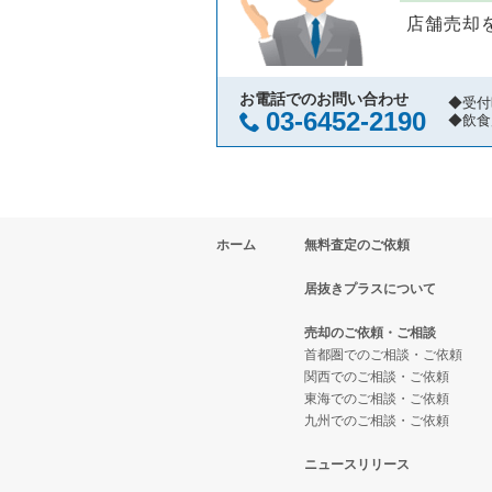
店舗売却
国立市の飲食店の居抜き売却物件
東京都下の寿司の居抜き売却物件
小金井市の飲食店の居抜き売却物
東京都下の焼肉の居抜き売却物件
お電話でのお問い合わせ
◆受付
03-6452-2190
◆飲食
府中市の飲食店の居抜き売却物件
東京都下の鉄板焼き・お好み焼の
国分寺市の飲食店の居抜き売却物
東京都下のアジア料理の居抜き売
ホーム
無料査定のご依頼
昭島市の飲食店の居抜き売却物件
東京都下のカフェの居抜き売却物
居抜きプラスについて
稲城市の飲食店の居抜き売却物件
東京都下のテイクアウトの居抜き
売却のご依頼・ご相談
三鷹市の飲食店の居抜き売却物件
東京都下のお弁当・惣菜・デリの
首都圏でのご相談・ご依頼
関西でのご相談・ご依頼
東海でのご相談・ご依頼
清瀬市の飲食店の居抜き売却物件
東京都下のカラオケ・パブ・スナ
九州でのご相談・ご依頼
小平市の飲食店の居抜き売却物件
東京都下のバーの居抜き売却物件
ニュースリリース