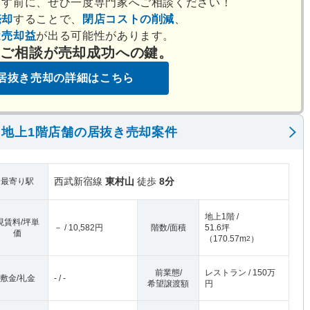
出す前に、ぜひ一度専門家へご相談ください！
売却
することで、
閉店コストの削減
、
は
売却益
が出る可能性があります。
のご相談が売却成功への鍵。
居抜き売却の詳細はこちら
地上1階店舗の居抜き売却案件
西武新宿線
東村山
徒歩
8分
最寄り駅
地上1階 /
現賃料/坪単
－ / 10,582円
階数/面積
51.6坪
価
（
170.57m
）
2
前業態/
レストラン / 150万
敷金/礼金
- / -
希望譲渡額
円