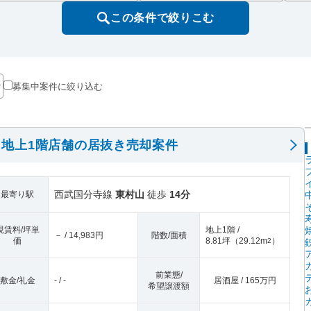
この条件で絞りこむ
募集中案件に絞り込む
地上1階店舗の居抜き売却案件
西武国分寺線
東村山
徒歩
14分
最寄り駅
現賃料/坪単
地上1階 /
－ / 14,983円
階数/面積
価
8.81坪
（
29.12m
）
2
前業態/
敷金/礼金
- / -
居酒屋 / 165万円
希望譲渡額