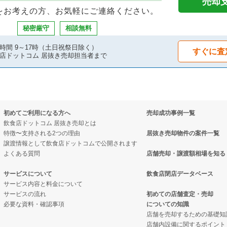
売却
をお考えの方、お気軽にご連絡ください。
の案件一覧
の案件一覧
秘密厳守
相談無料
件の案件一覧
の案件一覧
時間 9～17時（土日祝祭日除く）
すぐに査
店ドットコム 居抜き売却担当者まで
の案件一覧
居抜き売却物件の案件一覧
件の案件一覧
却物件の案件一覧
初めてご利用になる方へ
売却成功事例一覧
の案件一覧
件の案件一覧
飲食店ドットコム 居抜き売却とは
特徴〜支持される2つの理由
居抜き売却物件の案件一覧
の案件一覧
売却物件の案件一覧
譲渡情報として飲食店ドットコムで公開されます
よくある質問
店舗売却・譲渡額相場を知る
の案件一覧
居抜き売却物件の案件一覧
サービスについて
飲食店閉店データベース
サービス内容と料金について
の案件一覧
ックの居抜き売却物件の案件一覧
サービスの流れ
初めての店舗査定・売却
必要な資料・確認事項
についての知識
の案件一覧
の案件一覧
店舗を売却するための基礎知
店舗内設備に関するポイント