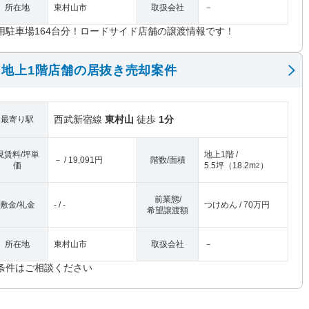
所在地
東村山市
取扱会社
－
用駐車場164台分！ロードサイド店舗の譲渡情報です！
地上1階店舗の居抜き売却案件
西武新宿線
東村山
徒歩
1分
最寄り駅
現賃料/坪単
地上1階 /
－ / 19,091円
階数/面積
価
5.5坪
（
18.2m
）
2
前業態/
敷金/礼金
- / -
つけめん / 70万円
希望譲渡額
所在地
東村山市
取扱会社
－
条件はご相談ください