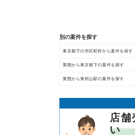
別の案件を探す
東京都下の市区町村から案件を探す
業態から東京都下の案件を探す
調布市の飲食店の居抜き売却物件
業態から東村山駅の案件を探す
八王子市の飲食店の居抜き売却物
東京都下のラーメンの居抜き売却
武蔵野市の飲食店の居抜き売却物
東京都下のフランス料理の居抜き
東村山駅の居酒屋・ダイニングバ
立川市の飲食店の居抜き売却物件
東京都下のイタリア料理の居抜き
店舗
町田市の飲食店の居抜き売却物件
東京都下の中華の居抜き売却物件
い
東村山市の飲食店の居抜き売却物
東京都下のそば・うどんの居抜き