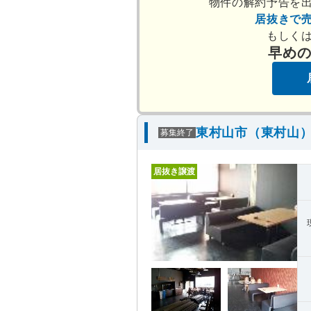
物件の解約予告を
居抜きで
もしく
早め
東村山市（東村山）
募集終了
居抜き譲渡