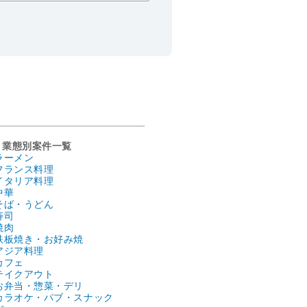
業態別案件一覧
ラーメン
フランス料理
イタリア料理
中華
そば・うどん
寿司
焼肉
鉄板焼き・お好み焼
アジア料理
カフェ
テイクアウト
お弁当・惣菜・デリ
カラオケ・パブ・スナック