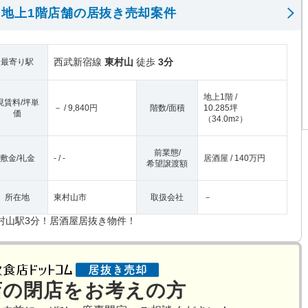
地上1階店舗の居抜き売却案件
西武新宿線
東村山
徒歩
3分
最寄り駅
地上1階 /
現賃料/坪単
－ / 9,840円
階数/面積
10.285坪
価
（
34.0m
）
2
前業態/
敷金/礼金
- / -
居酒屋 / 140万円
希望譲渡額
所在地
東村山市
取扱会社
－
村山駅3分！居酒屋居抜き物件！
店の閉店をお考えの方