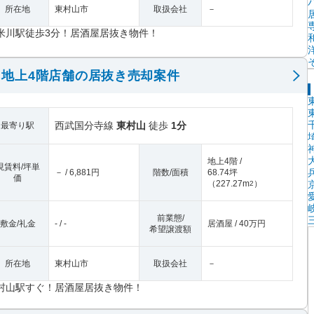
所在地
東村山市
取扱会社
－
米川駅徒歩3分！居酒屋居抜き物件！
地上4階店舗の居抜き売却案件
西武国分寺線
東村山
徒歩
1分
最寄り駅
地上4階 /
現賃料/坪単
－ / 6,881円
階数/面積
68.74坪
価
（
227.27m
）
2
前業態/
敷金/礼金
- / -
居酒屋 / 40万円
希望譲渡額
所在地
東村山市
取扱会社
－
村山駅すぐ！居酒屋居抜き物件！