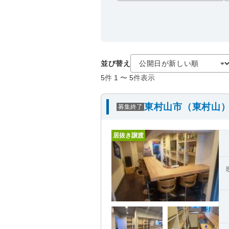
並び替え
5
件
1
〜
5
件表示
東村山市（東村山）
募集終了
居抜き譲渡