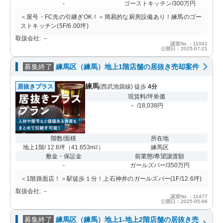
-
ゴーストキッチン/300万円
＜屋号・FC先の引継ぎOK！＞簡易的な厨房設備あり！練馬のゴー
ストキッチン(5F/6.00坪)
取扱会社: －
譲渡No.：11041
公開日：2025-07-21
募集終了
練馬区（練馬）地上1階店舗の居抜き売却案件
練馬
居抜きプラス
(西武池袋線) 徒歩
4分
現賃料/坪単価
－ /18,038円
階数/面積
所在地
地上1階/ 12.6坪
（
41.653m
）
練馬区
2
敷金・保証金
前業態/希望譲渡額
-
ガールズバー/350万円
＜1階路面店！＞駅徒歩１分！上石神井のガールズバー(1F/12.6坪)
取扱会社: －
譲渡No.：11477
公開日：2025-05-06
募集終了
練馬区（練馬）地上1-地上2階店舗の居抜き売