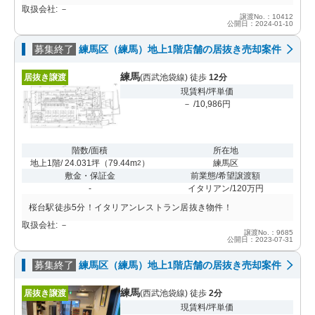
取扱会社: －
譲渡No.：10412
公開日：2024-01-10
募集終了
練馬区（練馬）地上1階店舗の居抜き売却案件
練馬
居抜き譲渡
(西武池袋線) 徒歩
12分
現賃料/坪単価
－ /10,986円
階数/面積
所在地
地上1階/ 24.031坪
（
79.44m
）
練馬区
2
敷金・保証金
前業態/希望譲渡額
-
イタリアン/120万円
桜台駅徒歩5分！イタリアンレストラン居抜き物件！
取扱会社: －
譲渡No.：9685
公開日：2023-07-31
募集終了
練馬区（練馬）地上1階店舗の居抜き売却案件
練馬
居抜き譲渡
(西武池袋線) 徒歩
2分
現賃料/坪単価