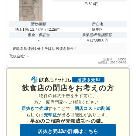
－ /8,614円
階数/面積
所在地
地上1階/ 12.77坪
（
42.2m
）
練馬区
2
敷金・保証金
前業態/希望譲渡額
-
そば/380万円
豊島園駅徒歩1分！そば店居抜き物件！
取扱会社: －
譲渡No.：12553
公開日：2026-06-09
飲食店の閉店をお考えの方
物件の解約予告を出す前に、
ぜひ一度専門家へご相談ください！
居抜きで売却
することで、
閉店コストの削減
、
もしくは
売却益
が出る可能性があります。
早めのご相談が売却成功への鍵。
居抜き売却の詳細はこちら