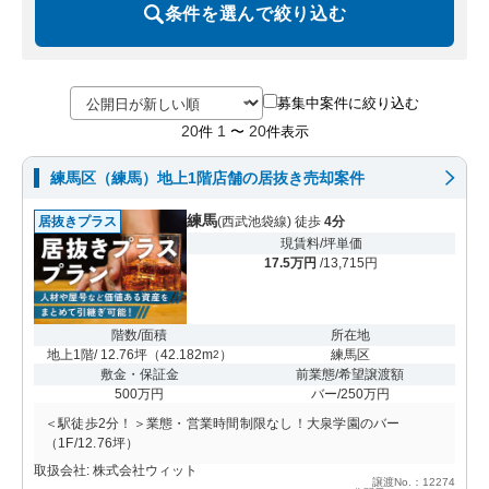
条件を選んで絞り込む
募集中案件に絞り込む
20
1
20
件
〜
件表示
練馬区（練馬）地上1階店舗の居抜き売却案件
練馬
居抜きプラス
(西武池袋線) 徒歩
4分
現賃料/坪単価
17.5万円
/13,715円
階数/面積
所在地
地上1階/ 12.76坪
（
42.182m
）
練馬区
2
敷金・保証金
前業態/希望譲渡額
500万円
バー/250万円
＜駅徒歩2分！＞業態・営業時間制限なし！大泉学園のバー
（1F/12.76坪）
取扱会社: 株式会社ウィット
譲渡No.：12274