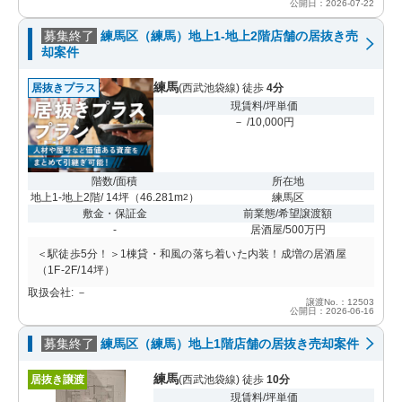
公開日：2026-07-22
募集終了
練馬区（練馬）地上1-地上2階店舗の居抜き売
却案件
練馬
居抜きプラス
(西武池袋線) 徒歩
4分
現賃料/坪単価
－ /10,000円
階数/面積
所在地
地上1-地上2階/ 14坪
（
46.281m
）
練馬区
2
敷金・保証金
前業態/希望譲渡額
-
居酒屋/500万円
＜駅徒歩5分！＞1棟貸・和風の落ち着いた内装！成増の居酒屋
（1F-2F/14坪）
取扱会社: －
譲渡No.：12503
公開日：2026-06-16
募集終了
練馬区（練馬）地上1階店舗の居抜き売却案件
練馬
居抜き譲渡
(西武池袋線) 徒歩
10分
現賃料/坪単価