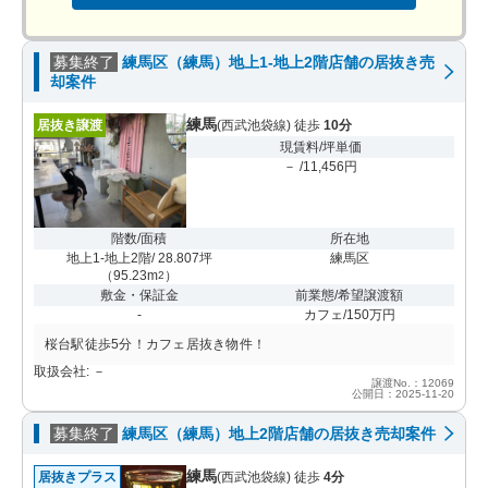
募集終了
練馬区（練馬）地上1-地上2階店舗の居抜き売
却案件
練馬
居抜き譲渡
(西武池袋線) 徒歩
10分
現賃料/坪単価
－ /11,456円
階数/面積
所在地
地上1-地上2階/ 28.807坪
練馬区
（
95.23m
）
2
敷金・保証金
前業態/希望譲渡額
-
カフェ/150万円
桜台駅徒歩5分！カフェ居抜き物件！
取扱会社: －
譲渡No.：12069
公開日：2025-11-20
募集終了
練馬区（練馬）地上2階店舗の居抜き売却案件
練馬
居抜きプラス
(西武池袋線) 徒歩
4分