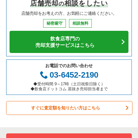
店舗売却
相談をしたい
の
焼肉の居抜き売却物件の案件一覧
大阪府の飲食店の居抜き売却物件の案件一覧
葛飾区の飲食店の居抜き売却物件の案件一覧
東京23区の中華の居抜き売却物件の案件一覧
練馬駅のバーの居抜き売却物件の案件一覧
店舗売却をお考えの方、お気軽にご連絡ください。
鉄板焼き・お好み焼の居抜き売却物件の案件一覧
兵庫県の飲食店の居抜き売却物件の案件一覧
中央区の飲食店の居抜き売却物件の案件一覧
東京23区のそば・うどんの居抜き売却物件の案件一覧
練馬駅の居酒屋・ダイニングバーの居抜き売却物件の案件一覧
秘密厳守
相談無料
アジア料理の居抜き売却物件の案件一覧
京都府の飲食店の居抜き売却物件の案件一覧
江東区の飲食店の居抜き売却物件の案件一覧
東京23区の寿司の居抜き売却物件の案件一覧
練馬駅の和食の居抜き売却物件の案件一覧
飲食店専門の
カフェの居抜き売却物件の案件一覧
愛知県の飲食店の居抜き売却物件の案件一覧
千代田区の飲食店の居抜き売却物件の案件一覧
東京23区の焼肉の居抜き売却物件の案件一覧
練馬駅のその他の居抜き売却物件の案件一覧
売却支援サービスはこちら
テイクアウトの居抜き売却物件の案件一覧
岐阜県の飲食店の居抜き売却物件の案件一覧
港区の飲食店の居抜き売却物件の案件一覧
東京23区の鉄板焼き・お好み焼の居抜き売却物件の案件一覧
お電話でのお問い合わせ
お弁当・惣菜・デリの居抜き売却物件の案件一覧
三重県の飲食店の居抜き売却物件の案件一覧
足立区の飲食店の居抜き売却物件の案件一覧
東京23区のアジア料理の居抜き売却物件の案件一覧
03-6452-2190
カラオケ・パブ・スナックの居抜き売却物件の案件一覧
板橋区の飲食店の居抜き売却物件の案件一覧
東京23区のカフェの居抜き売却物件の案件一覧
◆受付時間 9～17時（土日祝祭日除く）
◆飲食店ドットコム 居抜き売却担当者まで
バーの居抜き売却物件の案件一覧
台東区の飲食店の居抜き売却物件の案件一覧
東京23区のテイクアウトの居抜き売却物件の案件一覧
すぐに査定額を知りたい方はこちら
居酒屋・ダイニングバーの居抜き売却物件の案件一覧
練馬区の飲食店の居抜き売却物件の案件一覧
東京23区のお弁当・惣菜・デリの居抜き売却物件の案件一覧
専門料理の居抜き売却物件の案件一覧
豊島区の飲食店の居抜き売却物件の案件一覧
東京23区のカラオケ・パブ・スナックの居抜き売却物件の案件
一覧
和食の居抜き売却物件の案件一覧
文京区の飲食店の居抜き売却物件の案件一覧