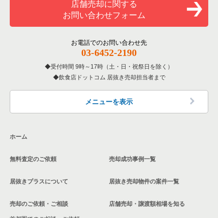
店舗売却に関する
東京23区のバーの居抜き売却物件の案件一覧
お問い合わせフォーム
洋食の居抜き売却物件の案件一覧
北区の飲食店の居抜き売却物件の案件一覧
東京23区の居酒屋・ダイニングバーの居抜き売却物件の案件一
覧
その他の居抜き売却物件の案件一覧
江戸川区の飲食店の居抜き売却物件の案件一覧
お電話でのお問い合わせ先
03-6452-2190
東京23区の専門料理の居抜き売却物件の案件一覧
杉並区の飲食店の居抜き売却物件の案件一覧
受付時間 9時～17時（土・日・祝祭日を除く）
東京23区の和食の居抜き売却物件の案件一覧
飲食店ドットコム 居抜き売却担当者まで
墨田区の飲食店の居抜き売却物件の案件一覧
東京23区の洋食の居抜き売却物件の案件一覧
品川区の飲食店の居抜き売却物件の案件一覧
メニューを表示
東京23区のその他の居抜き売却物件の案件一覧
大田区の飲食店の居抜き売却物件の案件一覧
ホーム
荒川区の飲食店の居抜き売却物件の案件一覧
無料査定のご依頼
売却成功事例一覧
中野区の飲食店の居抜き売却物件の案件一覧
居抜きプラスについて
居抜き売却物件の案件一覧
売却のご依頼・ご相談
店舗売却・譲渡額相場を知る