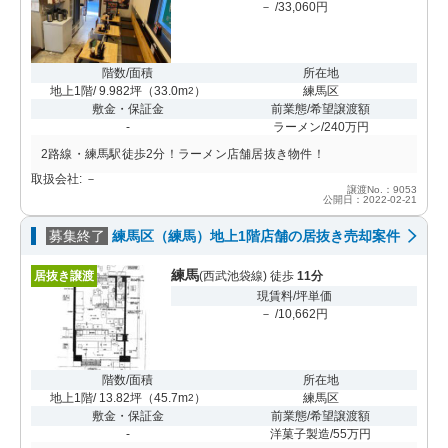
－ /33,060円
階数/面積
所在地
地上1階/ 9.982坪
（
33.0m
）
練馬区
2
敷金・保証金
前業態/希望譲渡額
-
ラーメン/240万円
2路線・練馬駅徒歩2分！ラーメン店舗居抜き物件！
取扱会社: －
譲渡No.：9053
公開日：2022-02-21
募集終了
練馬区（練馬）地上1階店舗の居抜き売却案件
練馬
居抜き譲渡
(西武池袋線) 徒歩
11分
現賃料/坪単価
－ /10,662円
階数/面積
所在地
地上1階/ 13.82坪
（
45.7m
）
練馬区
2
敷金・保証金
前業態/希望譲渡額
-
洋菓子製造/55万円