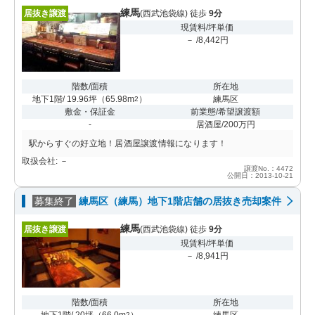
練馬
居抜き譲渡
(西武池袋線) 徒歩
9分
現賃料/坪単価
－ /8,442円
階数/面積
所在地
地下1階/ 19.96坪
（
65.98m
）
練馬区
2
敷金・保証金
前業態/希望譲渡額
-
居酒屋/200万円
駅からすぐの好立地！居酒屋譲渡情報になります！
取扱会社: －
譲渡No.：4472
公開日：2013-10-21
募集終了
練馬区（練馬）地下1階店舗の居抜き売却案件
練馬
居抜き譲渡
(西武池袋線) 徒歩
9分
現賃料/坪単価
－ /8,941円
階数/面積
所在地
地下1階/ 20坪
（
66.0m
）
練馬区
2