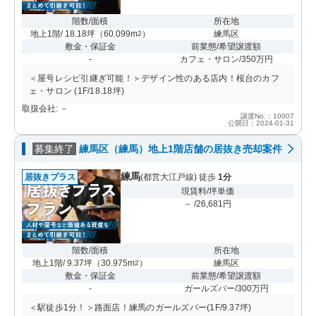
階数/面積
所在地
地上1階/ 18.18坪
（
60.099m
）
練馬区
2
敷金・保証金
前業態/希望譲渡額
-
カフェ・サロン/350万円
＜屋号レシピ引継ぎ可能！＞デザイン性のある店内！桜台のカフ
ェ・サロン (1F/18.18坪)
取扱会社: －
譲渡No.：10007
公開日：2024-01-31
募集終了
練馬区（練馬）地上1階店舗の居抜き売却案件
練馬
居抜きプラス
(都営大江戸線) 徒歩
1分
現賃料/坪単価
－ /26,681円
階数/面積
所在地
地上1階/ 9.37坪
（
30.975m
）
練馬区
2
敷金・保証金
前業態/希望譲渡額
-
ガールズバー/300万円
＜駅徒歩1分！＞路面店！練馬のガールズバー(1F/9.37坪)