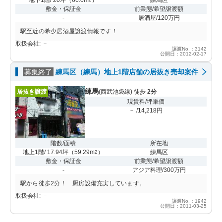
敷金・保証金
前業態/希望譲渡額
-
居酒屋/120万円
駅至近の希少居酒屋譲渡情報です！
取扱会社: －
譲渡No.：3142
公開日：2012-02-17
募集終了
練馬区（練馬）地上1階店舗の居抜き売却案件
練馬
居抜き譲渡
(西武池袋線) 徒歩
2分
現賃料/坪単価
－ /14,218円
階数/面積
所在地
地上1階/ 17.94坪
（
59.29m
）
練馬区
2
敷金・保証金
前業態/希望譲渡額
-
アジア料理/300万円
駅から徒歩2分！ 厨房設備充実しています。
取扱会社: －
譲渡No.：1942
公開日：2011-03-25