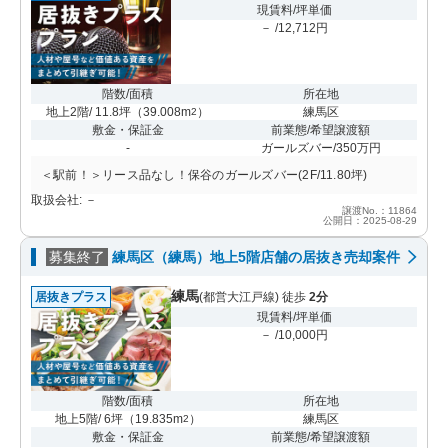
現賃料/坪単価
－ /12,712円
階数/面積
所在地
地上2階/ 11.8坪
（
39.008m
）
練馬区
2
敷金・保証金
前業態/希望譲渡額
-
ガールズバー/350万円
＜駅前！＞リース品なし！保谷のガールズバー(2F/11.80坪)
取扱会社: －
譲渡No.：11864
公開日：2025-08-29
募集終了
練馬区（練馬）地上5階店舗の居抜き売却案件
練馬
居抜きプラス
(都営大江戸線) 徒歩
2分
現賃料/坪単価
－ /10,000円
階数/面積
所在地
地上5階/ 6坪
（
19.835m
）
練馬区
2
敷金・保証金
前業態/希望譲渡額