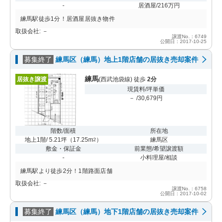
-
居酒屋/216万円
練馬駅徒歩1分！居酒屋居抜き物件
取扱会社: －
譲渡No.：6749
公開日：2017-10-25
募集終了
練馬区（練馬）地上1階店舗の居抜き売却案件
練馬
居抜き譲渡
(西武池袋線) 徒歩
2分
現賃料/坪単価
－ /30,679円
階数/面積
所在地
地上1階/ 5.21坪
（
17.25m
）
練馬区
2
敷金・保証金
前業態/希望譲渡額
-
小料理屋/相談
練馬駅より徒歩2分！1階路面店舗
取扱会社: －
譲渡No.：6758
公開日：2017-10-02
募集終了
練馬区（練馬）地下1階店舗の居抜き売却案件