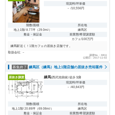
現賃料/坪単価
－ /10,556円
階数/面積
所在地
地上1階/ 8.77坪
（
29.0m
）
練馬区
2
敷金・保証金
前業態/希望譲渡額
-
カフェ/100万円
練馬駅近く！1階カフェの居抜き店舗です。
取扱会社: －
譲渡No.：6811
公開日：2017-11-02
募集終了
練馬区（練馬）地上1階店舗の居抜き売却案件
練馬
居抜き譲渡
(西武池袋線) 徒歩
1分
現賃料/坪単価
－ /40,843円
階数/面積
所在地
地上1階/ 20.89坪
（
69.08m
）
練馬区
2
敷金・保証金
前業態/希望譲渡額