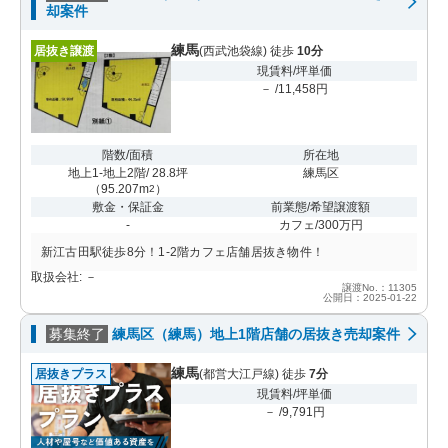
却案件
練馬
居抜き譲渡
(西武池袋線) 徒歩
10分
現賃料/坪単価
－ /11,458円
階数/面積
所在地
地上1-地上2階/ 28.8坪
練馬区
（
95.207m
）
2
敷金・保証金
前業態/希望譲渡額
-
カフェ/300万円
新江古田駅徒歩8分！1-2階カフェ店舗居抜き物件！
取扱会社: －
譲渡No.：11305
公開日：2025-01-22
募集終了
練馬区（練馬）地上1階店舗の居抜き売却案件
練馬
居抜きプラス
(都営大江戸線) 徒歩
7分
現賃料/坪単価
－ /9,791円