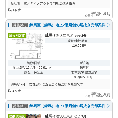
新江古田駅／テイクアウト専門店居抜き物件！
取扱会社: －
譲渡No.：8867
公開日：2021-07-05
募集終了
練馬区（練馬）地上2階店舗の居抜き売却案件
練馬
居抜き譲渡
(都営大江戸線) 徒歩
2分
現賃料/坪単価
－ /16,698円
階数/面積
所在地
地上2階/ 15.4坪
（
50.91m
）
練馬区
2
敷金・保証金
前業態/希望譲渡額
-
居酒屋/250万円
練馬駅2分！飲食店街にある居酒屋居抜き店舗です
取扱会社: －
譲渡No.：6985
公開日：2018-02-23
募集終了
練馬区（練馬）地上1階店舗の居抜き売却案件
練馬
居抜き譲渡
(都営大江戸線) 徒歩
3分