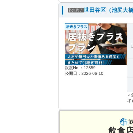
世田谷区（池尻大橋
募集終了
居抜きプラス
譲渡No.：12559
公開日：2026-06-10
＜
坪
飲食