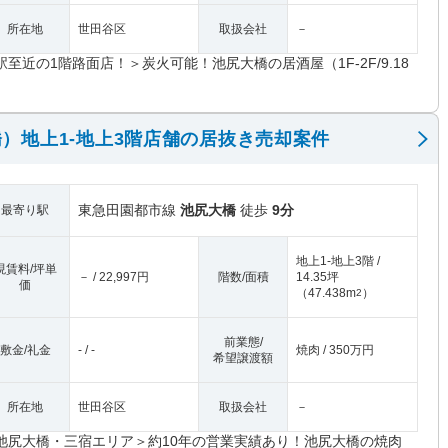
所在地
世田谷区
取扱会社
－
駅至近の1階路面店！＞炭火可能！池尻大橋の居酒屋（1F-2F/9.18
）
）地上1-地上3階店舗の居抜き売却案件
東急田園都市線
池尻大橋
徒歩
9分
最寄り駅
地上1-地上3階 /
現賃料/坪単
－ / 22,997円
階数/面積
14.35坪
価
（
47.438m
）
2
前業態/
敷金/礼金
- / -
焼肉 / 350万円
希望譲渡額
所在地
世田谷区
取扱会社
－
池尻大橋・三宿エリア＞約10年の営業実績あり！池尻大橋の焼肉