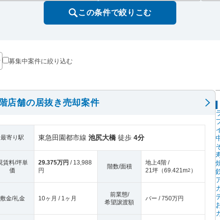
この条件で絞りこむ
募集中案件に絞り込む
4階店舗の居抜き売却案件
東急田園都市線
池尻大橋
徒歩
4分
最寄り駅
現賃料/坪単
29.375万円
/ 13,988
地上4階 /
階数/面積
価
円
21坪
（
69.421m
）
2
前業態/
敷金/礼金
10ヶ月 / 1ヶ月
バー / 750万円
希望譲渡額