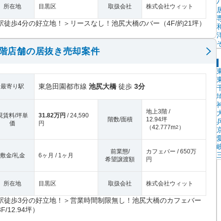
所在地
目黒区
取扱会社
株式会社ウィット
駅徒歩4分の好立地！＞リースなし！池尻大橋のバー（4F/約21坪）
3階店舗の居抜き売却案件
東急田園都市線
池尻大橋
徒歩
3分
最寄り駅
地上3階 /
現賃料/坪単
31.82万円
/ 24,590
階数/面積
12.94坪
価
円
（
42.777m
）
2
前業態/
カフェバー / 650万
敷金/礼金
6ヶ月 / 1ヶ月
希望譲渡額
円
所在地
目黒区
取扱会社
株式会社ウィット
駅徒歩3分の好立地！＞営業時間制限無し！池尻大橋のカフェバー
F/12.94坪）