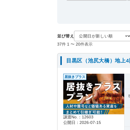
並び替え
37
件
1
〜
20
件表示
目黒区（池尻大橋）地上
居抜きプラス
譲渡No.：12603
公開日：2026-07-15