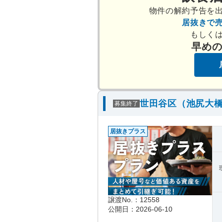
物件の解約予告を
居抜きで
もしく
早め
世田谷区（池尻大橋
募集終了
居抜きプラス
譲渡No.：12558
公開日：2026-06-10