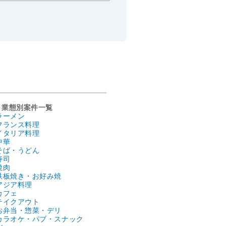
業態別案件一覧
ラーメン
フランス料理
イタリア料理
中華
そば・うどん
寿司
焼肉
鉄板焼き・お好み焼
アジア料理
カフェ
テイクアウト
お弁当・惣菜・デリ
カラオケ・パブ・スナック