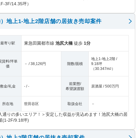
F-3F/14.35坪）
）地上1-地上2階店舗の居抜き売却案件
東急田園都市線
池尻大橋
徒歩
1分
最寄り駅
地上1-地上2階 /
現賃料/坪単
－ / 38,126円
階数/面積
9.18坪
価
（
30.347m
）
2
前業態/
敷金/礼金
- / -
居酒屋 / 500万円
希望譲渡額
所在地
世田谷区
取扱会社
－
人通りの多いエリア！＞安定した収益が見込めます！池尻大橋の居
(1-2F/9.18坪)
）地上2階店舗の居抜き売却案件