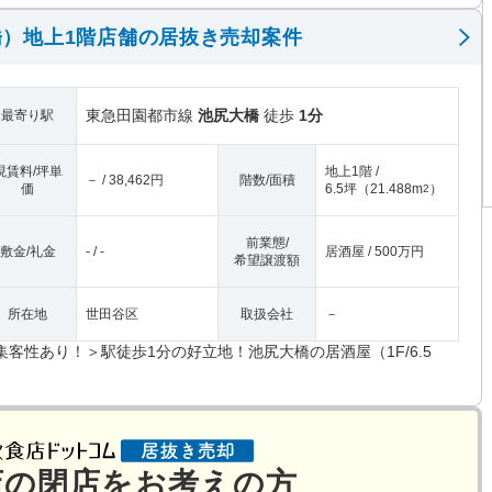
）地上1階店舗の居抜き売却案件
東急田園都市線
池尻大橋
徒歩
1分
最寄り駅
現賃料/坪単
地上1階 /
－ / 38,462円
階数/面積
価
6.5坪
（
21.488m
）
2
前業態/
敷金/礼金
- / -
居酒屋 / 500万円
希望譲渡額
所在地
世田谷区
取扱会社
－
集客性あり！＞駅徒歩1分の好立地！池尻大橋の居酒屋（1F/6.5
）
店の閉店をお考えの方