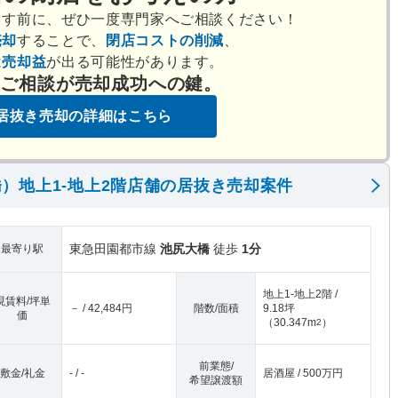
出す前に、ぜひ一度専門家へご相談ください！
売却
することで、
閉店コストの削減
、
は
売却益
が出る可能性があります。
のご相談が売却成功への鍵。
居抜き売却の詳細はこちら
）地上1-地上2階店舗の居抜き売却案件
東急田園都市線
池尻大橋
徒歩
1分
最寄り駅
地上1-地上2階 /
現賃料/坪単
－ / 42,484円
階数/面積
9.18坪
価
（
30.347m
）
2
前業態/
敷金/礼金
- / -
居酒屋 / 500万円
希望譲渡額