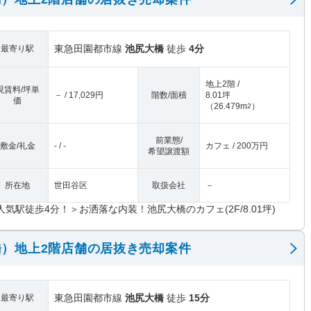
東急田園都市線
池尻大橋
徒歩
4分
最寄り駅
地上2階 /
現賃料/坪単
－ / 17,029円
階数/面積
8.01坪
価
（
26.479m
）
2
前業態/
敷金/礼金
- / -
カフェ / 200万円
希望譲渡額
所在地
世田谷区
取扱会社
－
人気駅徒歩4分！＞お洒落な内装！池尻大橋のカフェ(2F/8.01坪)
）地上2階店舗の居抜き売却案件
東急田園都市線
池尻大橋
徒歩
15分
最寄り駅