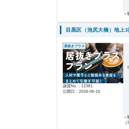
＜
目黒区（池尻大橋）地上
居抜きプラス
譲渡No.：12381
公開日：2026-06-16
＜
（3