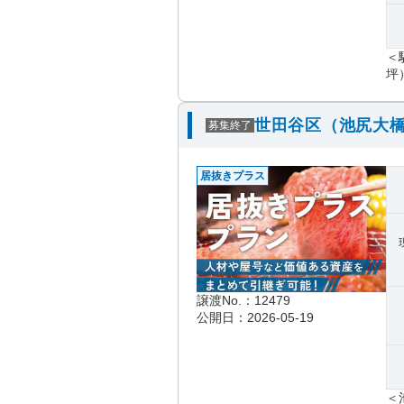
＜
坪
世田谷区（池尻大橋
募集終了
居抜きプラス
譲渡No.：12479
公開日：2026-05-19
＜