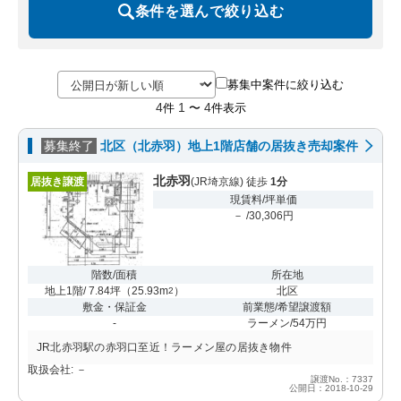
条件を選んで絞り込む
募集中案件に絞り込む
4
1
4
件
〜
件表示
募集終了
北区（北赤羽）地上1階店舗の居抜き売却案件
北赤羽
居抜き譲渡
(JR埼京線) 徒歩
1分
現賃料/坪単価
－ /30,306円
階数/面積
所在地
地上1階/ 7.84坪
（
25.93m
）
北区
2
敷金・保証金
前業態/希望譲渡額
-
ラーメン/54万円
JR北赤羽駅の赤羽口至近！ラーメン屋の居抜き物件
取扱会社: －
譲渡No.：7337
公開日：2018-10-29