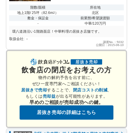
階数/面積
所在地
地上1階/ 25坪
（
82.6m
）
北区
2
敷金・保証金
前業態/希望譲渡額
-
中華/120万円
環八道路沿い1階路面店！中華料理の居抜き店舗です。
取扱会社: －
譲渡No.：5032
公開日：2015-06-10
飲食店の閉店をお考えの方
物件の解約予告を出す前に、
ぜひ一度専門家へご相談ください！
居抜きで売却
することで、
閉店コストの削減
、
もしくは
売却益
が出る可能性があります。
早めのご相談が売却成功への鍵。
居抜き売却の詳細はこちら