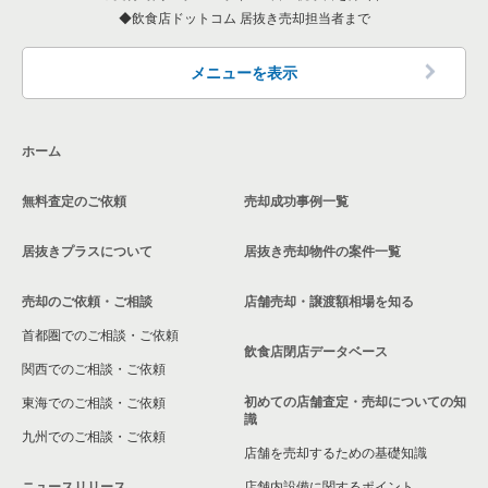
東京23区の和食の居抜き売却物件の案件一覧
飲食店ドットコム 居抜き売却担当者まで
墨田区の飲食店の居抜き売却物件の案件一覧
東京23区の洋食の居抜き売却物件の案件一覧
品川区の飲食店の居抜き売却物件の案件一覧
メニューを表示
東京23区のその他の居抜き売却物件の案件一覧
大田区の飲食店の居抜き売却物件の案件一覧
ホーム
荒川区の飲食店の居抜き売却物件の案件一覧
無料査定のご依頼
売却成功事例一覧
中野区の飲食店の居抜き売却物件の案件一覧
居抜きプラスについて
居抜き売却物件の案件一覧
売却のご依頼・ご相談
店舗売却・譲渡額相場を知る
首都圏でのご相談・ご依頼
飲食店閉店データベース
関西でのご相談・ご依頼
初めての店舗査定・売却についての知
東海でのご相談・ご依頼
識
九州でのご相談・ご依頼
店舗を売却するための基礎知識
ニュースリリース
店舗内設備に関するポイント