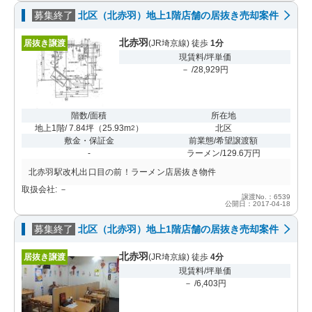
募集終了
北区（北赤羽）地上1階店舗の居抜き売却案件
北赤羽
居抜き譲渡
(JR埼京線) 徒歩
1分
現賃料/坪単価
－ /28,929円
階数/面積
所在地
地上1階/ 7.84坪
（
25.93m
）
北区
2
敷金・保証金
前業態/希望譲渡額
-
ラーメン/129.6万円
北赤羽駅改札出口目の前！ラーメン店居抜き物件
取扱会社: －
譲渡No.：6539
公開日：2017-04-18
募集終了
北区（北赤羽）地上1階店舗の居抜き売却案件
北赤羽
居抜き譲渡
(JR埼京線) 徒歩
4分
現賃料/坪単価
－ /6,403円