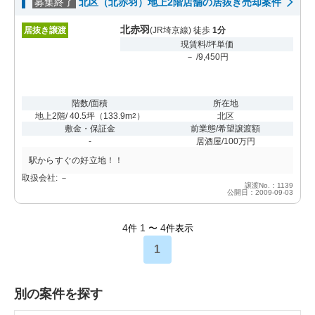
募集終了
北区（北赤羽）地上2階店舗の居抜き売却案件
北赤羽
居抜き譲渡
(JR埼京線) 徒歩
1分
現賃料/坪単価
－ /9,450円
階数/面積
所在地
地上2階/ 40.5坪
（
133.9m
）
北区
2
敷金・保証金
前業態/希望譲渡額
-
居酒屋/100万円
駅からすぐの好立地！！
取扱会社: －
譲渡No.：1139
公開日：2009-09-03
4
1
4
件
〜
件表示
1
別の案件を探す