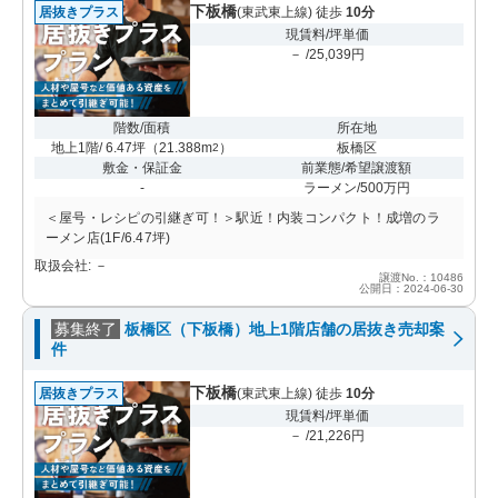
下板橋
居抜きプラス
(東武東上線) 徒歩
10分
現賃料/坪単価
－ /25,039円
階数/面積
所在地
地上1階/ 6.47坪
（
21.388m
）
板橋区
2
敷金・保証金
前業態/希望譲渡額
-
ラーメン/500万円
＜屋号・レシピの引継ぎ可！＞駅近！内装コンパクト！成増のラ
ーメン店(1F/6.47坪)
取扱会社: －
譲渡No.：10486
公開日：2024-06-30
募集終了
板橋区（下板橋）地上1階店舗の居抜き売却案
件
下板橋
居抜きプラス
(東武東上線) 徒歩
10分
現賃料/坪単価
－ /21,226円