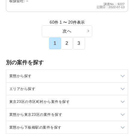
取扱会社: －
譲渡No.：9227
公開日：2022-07-13
60
1
20
件
〜
件表示
次へ
1
2
3
別の案件を探す
業態から探す
エリアから探す
ラーメンの居抜き売却物件の案件一覧
東京23区の市区町村から案件を探す
フランス料理の居抜き売却物件の案件一覧
東京23区の飲食店の居抜き売却物件の案件一覧
業態から東京23区の案件を探す
イタリア料理の居抜き売却物件の案件一覧
東京都下の飲食店の居抜き売却物件の案件一覧
目黒区の飲食店の居抜き売却物件の案件一覧
業態から下板橋駅の案件を探す
中華の居抜き売却物件の案件一覧
千葉県の飲食店の居抜き売却物件の案件一覧
渋谷区の飲食店の居抜き売却物件の案件一覧
東京23区のラーメンの居抜き売却物件の案件一覧