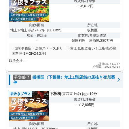
現賃料/坪単価
－ /6,612円
階数/面積
所在地
地上1-地上2階/ 24.2坪
（
80.0m
）
板橋区
2
敷金・保証金
前業態/希望譲渡額
-
韓国料理 居酒屋/280万円
＜2階事務所・居住スペースあり！＞富士見街道沿い！上板橋の韓
国料理(1F-2F/24.2坪)
取扱会社: －
譲渡No.：11377
公開日：2025-02-14
募集終了
板橋区（下板橋）地上1階店舗の居抜き売却案
件
下板橋
居抜きプラス
(東武東上線) 徒歩
10分
現賃料/坪単価
－ /12,605円
階数/面積
所在地
地上1階/ 11.9坪
（
39.339m
）
板橋区
2