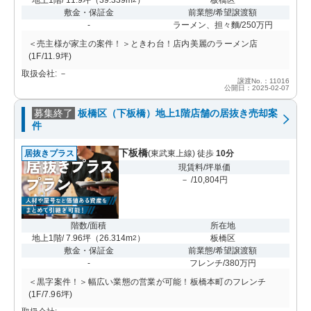
敷金・保証金
前業態/希望譲渡額
-
ラーメン、担々麵/250万円
＜売主様が家主の案件！＞ときわ台！店内美麗のラーメン店
(1F/11.9坪)
取扱会社: －
譲渡No.：11016
公開日：2025-02-07
募集終了
板橋区（下板橋）地上1階店舗の居抜き売却案
件
下板橋
居抜きプラス
(東武東上線) 徒歩
10分
現賃料/坪単価
－ /10,804円
階数/面積
所在地
地上1階/ 7.96坪
（
26.314m
）
板橋区
2
敷金・保証金
前業態/希望譲渡額
-
フレンチ/380万円
＜黒字案件！＞幅広い業態の営業が可能！板橋本町のフレンチ
(1F/7.96坪)