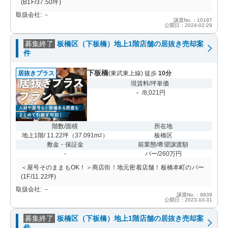
(B1F/37.50坪)
取扱会社: －
譲渡No.：10197
公開日：2024-02-29
募集終了
板橋区（下板橋）地上1階店舗の居抜き売却案
件
下板橋
居抜きプラス
(東武東上線) 徒歩
10分
現賃料/坪単価
－ /8,021円
階数/面積
所在地
地上1階/ 11.22坪
（
37.091m
）
板橋区
2
敷金・保証金
前業態/希望譲渡額
-
バー/260万円
＜屋号そのままもOK！＞商店街！地元密着店舗！板橋本町のバー
(1F/11.22坪)
取扱会社: －
譲渡No.：9939
公開日：2023-10-31
募集終了
板橋区（下板橋）地上1階店舗の居抜き売却案
件