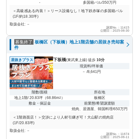
-
多国籍バル/350万円
＜高級感ある内装！＞リース設備なし！地下鉄赤塚の多国籍バル
(1F/約18.30坪)
取扱会社: －
譲渡No.：11415
公開日：2025-06-30
募集終了
板橋区（下板橋）地上1階店舗の居抜き売却案
件
下板橋
居抜きプラス
(東武東上線) 徒歩
10分
現賃料/坪単価
－ /8,641円
階数/面積
所在地
地上1階/ 20.83坪
（
68.86m
）
板橋区
2
敷金・保証金
前業態/希望譲渡額
-
焼肉、居酒屋、韓国料理/650万円
＜1階路面店！＞交渉により人材引継ぎ可！大山駅の焼肉店
(1F/20.83坪)
取扱会社: －
譲渡No.：11674
公開日：2025-06-11