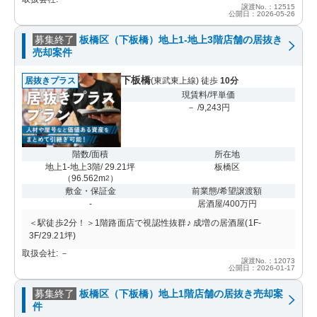
譲渡No.：12515
公開日：2026-05-26
募集終了
板橋区（下板橋）地上1-地上3階店舗の居抜き
売却案件
下板橋
居抜きプラス
(東武東上線) 徒歩
10分
現賃料/坪単価
－ /9,243円
階数/面積
所在地
地上1-地上3階/ 29.21坪
板橋区
（
96.562m
）
2
敷金・保証金
前業態/希望譲渡額
-
居酒屋/400万円
＜駅徒歩2分！＞1階路面店で視認性抜群♪ 成増の居酒屋(1F-
3F/29.21坪)
取扱会社: －
譲渡No.：12073
公開日：2026-01-17
募集終了
板橋区（下板橋）地上1階店舗の居抜き売却案
件