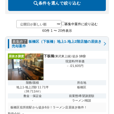
条件を選んで絞り込む
募集中案件に絞り込む
60
1
20
件
〜
件表示
募集終了
板橋区（下板橋）地上1-地上2階店舗の居抜き
売却案件
下板橋
居抜き譲渡
(東武東上線) 徒歩
10分
現賃料/坪単価
－ /21,605円
階数/面積
所在地
地上1-地上2階/ 11.71坪
板橋区
（
38.711m
）
2
敷金・保証金
前業態/希望譲渡額
-
ラーメン/相談
板橋区役所前駅から徒歩6分！ラーメン店居抜き物件！
取扱会社: －