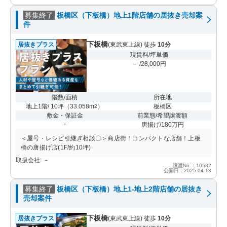
募集終了
板橋区（下板橋）地上1階店舗の居抜き売却案
件
下板橋
居抜きプラス
(東武東上線) 徒歩
10分
現賃料/坪単価
－ /28,000円
階数/面積
所在地
地上1階/ 10坪
（
33.058m
）
板橋区
2
敷金・保証金
前業態/希望譲渡額
-
唐揚げ/180万円
＜屋号・レシピ引継ぎ相談〇＞商店街！コンパクトな店舗！上板
橋の唐揚げ店(1F/約10坪)
取扱会社: －
譲渡No.：10532
公開日：2025-04-13
募集終了
板橋区（下板橋）地上1-地上2階店舗の居抜き
売却案件
下板橋
居抜きプラス
(東武東上線) 徒歩
10分