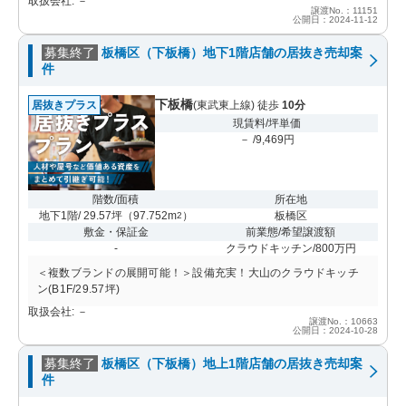
取扱会社: －
譲渡No.：11151
公開日：2024-11-12
募集終了
板橋区（下板橋）地下1階店舗の居抜き売却案
件
下板橋
居抜きプラス
(東武東上線) 徒歩
10分
現賃料/坪単価
－ /9,469円
階数/面積
所在地
地下1階/ 29.57坪
（
97.752m
）
板橋区
2
敷金・保証金
前業態/希望譲渡額
-
クラウドキッチン/800万円
＜複数ブランドの展開可能！＞設備充実！大山のクラウドキッチ
ン(B1F/29.57坪)
取扱会社: －
譲渡No.：10663
公開日：2024-10-28
募集終了
板橋区（下板橋）地上1階店舗の居抜き売却案
件