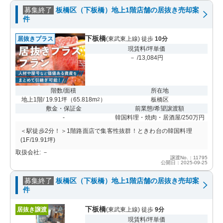
募集終了
板橋区（下板橋）地上1階店舗の居抜き売却案
件
下板橋
居抜きプラス
(東武東上線) 徒歩
10分
現賃料/坪単価
－ /13,084円
階数/面積
所在地
地上1階/ 19.91坪
（
65.818m
）
板橋区
2
敷金・保証金
前業態/希望譲渡額
-
韓国料理・焼肉・居酒屋/250万円
＜駅徒歩2分！＞1階路面店で集客性抜群！ときわ台の韓国料理
(1F/19.91坪)
取扱会社: －
譲渡No.：11795
公開日：2025-09-25
募集終了
板橋区（下板橋）地上1階店舗の居抜き売却案
件
下板橋
居抜き譲渡
(東武東上線) 徒歩
9分
現賃料/坪単価