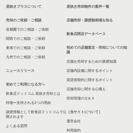
居抜きプラスについて
居抜き売却物件の案件一覧
売却のご依頼・ご相談
店舗売却・譲渡額相場を知る
首都圏でのご相談・ご依頼
飲食店閉店データベース
関西でのご相談・ご依頼
初めての店舗査定・売却についての知
東海でのご相談・ご依頼
識
九州でのご相談・ご依頼
店舗を売却するための基礎知識
ニュースリリース
店舗内設備に関するポイント
賃貸借契約に関するポイント
初めてご利用になる方へ
店舗売却に関する心構え
飲食店ドットコム 居抜き売却とは
売却現場のＱ＆Ａ
特徴〜支持される2つの理由
譲渡情報として飲食店ドットコムで公
［当サイトについて］
開されます
運営会社
よくある質問
利用規約