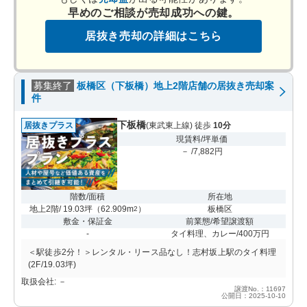
早めのご相談が売却成功への鍵。
居抜き売却の詳細はこちら
募集終了
板橋区（下板橋）地上2階店舗の居抜き売却案
件
下板橋
居抜きプラス
(東武東上線) 徒歩
10分
現賃料/坪単価
－ /7,882円
階数/面積
所在地
地上2階/ 19.03坪
（
62.909m
）
板橋区
2
敷金・保証金
前業態/希望譲渡額
-
タイ料理、カレー/400万円
＜駅徒歩2分！＞レンタル・リース品なし！志村坂上駅のタイ料理
(2F/19.03坪)
取扱会社: －
譲渡No.：11697
公開日：2025-10-10