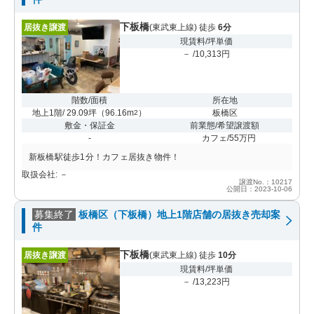
下板橋
居抜き譲渡
(東武東上線) 徒歩
6分
現賃料/坪単価
－ /10,313円
階数/面積
所在地
地上1階/ 29.09坪
（
96.16m
）
板橋区
2
敷金・保証金
前業態/希望譲渡額
-
カフェ/55万円
新板橋駅徒歩1分！カフェ居抜き物件！
取扱会社: －
譲渡No.：10217
公開日：2023-10-06
募集終了
板橋区（下板橋）地上1階店舗の居抜き売却案
件
下板橋
居抜き譲渡
(東武東上線) 徒歩
10分
現賃料/坪単価
－ /13,223円