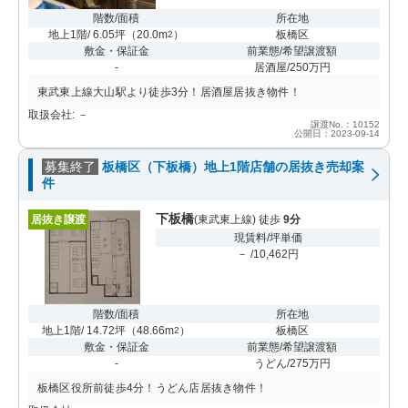
階数/面積
所在地
地上1階/ 6.05坪
（
20.0m
）
板橋区
2
敷金・保証金
前業態/希望譲渡額
-
居酒屋/250万円
東武東上線大山駅より徒歩3分！居酒屋居抜き物件！
取扱会社: －
譲渡No.：10152
公開日：2023-09-14
募集終了
板橋区（下板橋）地上1階店舗の居抜き売却案
件
下板橋
居抜き譲渡
(東武東上線) 徒歩
9分
現賃料/坪単価
－ /10,462円
階数/面積
所在地
地上1階/ 14.72坪
（
48.66m
）
板橋区
2
敷金・保証金
前業態/希望譲渡額
-
うどん/275万円
板橋区役所前徒歩4分！うどん店居抜き物件！