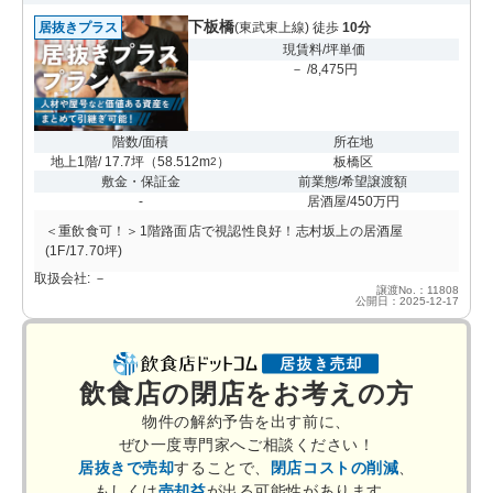
下板橋
居抜きプラス
(東武東上線) 徒歩
10分
現賃料/坪単価
－ /8,475円
階数/面積
所在地
地上1階/ 17.7坪
（
58.512m
）
板橋区
2
敷金・保証金
前業態/希望譲渡額
-
居酒屋/450万円
＜重飲食可！＞1階路面店で視認性良好！志村坂上の居酒屋
(1F/17.70坪)
取扱会社: －
譲渡No.：11808
公開日：2025-12-17
飲食店の閉店をお考えの方
物件の解約予告を出す前に、
ぜひ一度専門家へご相談ください！
居抜きで売却
することで、
閉店コストの削減
、
もしくは
売却益
が出る可能性があります。