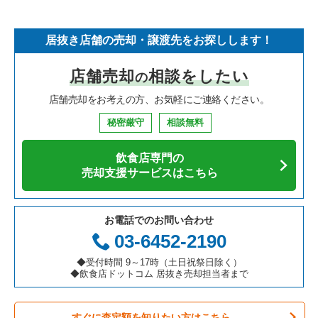
そば・うどんの居抜き売却物件の案件一覧
埼玉県の飲食店の居抜き売却物件の案件一覧
世田谷区の飲食店の居抜き売却物件の案件一覧
東京23区のフランス料理の居抜き売却物件の案件一覧
下板橋駅のラーメンの居抜き売却物件の案件一覧
居抜き店舗の売却・譲渡先をお探しします！
寿司の居抜き売却物件の案件一覧
神奈川県の飲食店の居抜き売却物件の案件一覧
新宿区の飲食店の居抜き売却物件の案件一覧
東京23区のイタリア料理の居抜き売却物件の案件一覧
下板橋駅のカフェの居抜き売却物件の案件一覧
店舗売却
相談をしたい
の
焼肉の居抜き売却物件の案件一覧
大阪府の飲食店の居抜き売却物件の案件一覧
葛飾区の飲食店の居抜き売却物件の案件一覧
東京23区の中華の居抜き売却物件の案件一覧
店舗売却をお考えの方、お気軽にご連絡ください。
鉄板焼き・お好み焼の居抜き売却物件の案件一覧
兵庫県の飲食店の居抜き売却物件の案件一覧
中央区の飲食店の居抜き売却物件の案件一覧
東京23区のそば・うどんの居抜き売却物件の案件一覧
秘密厳守
相談無料
アジア料理の居抜き売却物件の案件一覧
京都府の飲食店の居抜き売却物件の案件一覧
江東区の飲食店の居抜き売却物件の案件一覧
東京23区の寿司の居抜き売却物件の案件一覧
飲食店専門の
カフェの居抜き売却物件の案件一覧
愛知県の飲食店の居抜き売却物件の案件一覧
千代田区の飲食店の居抜き売却物件の案件一覧
東京23区の焼肉の居抜き売却物件の案件一覧
売却支援サービスはこちら
テイクアウトの居抜き売却物件の案件一覧
岐阜県の飲食店の居抜き売却物件の案件一覧
港区の飲食店の居抜き売却物件の案件一覧
東京23区の鉄板焼き・お好み焼の居抜き売却物件の案件一覧
お電話でのお問い合わせ
お弁当・惣菜・デリの居抜き売却物件の案件一覧
三重県の飲食店の居抜き売却物件の案件一覧
足立区の飲食店の居抜き売却物件の案件一覧
東京23区のアジア料理の居抜き売却物件の案件一覧
03-6452-2190
カラオケ・パブ・スナックの居抜き売却物件の案件一覧
板橋区の飲食店の居抜き売却物件の案件一覧
東京23区のカフェの居抜き売却物件の案件一覧
◆受付時間 9～17時（土日祝祭日除く）
◆飲食店ドットコム 居抜き売却担当者まで
バーの居抜き売却物件の案件一覧
台東区の飲食店の居抜き売却物件の案件一覧
東京23区のテイクアウトの居抜き売却物件の案件一覧
すぐに査定額を知りたい方はこちら