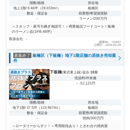
階数/面積
所在地
地上1階/ 8.48坪
（
28.033m
）
板橋区
2
敷金・保証金
前業態/希望譲渡額
-
ラーメン/200万円
＜スタッフ・屋号引継ぎ相談可！＞商業施設フードコート！板橋
のラーメン店(1F/8.48坪)
取扱会社: －
譲渡No.：10447
公開日：2024-02-29
募集終了
板橋区（下板橋）地下1階店舗の居抜き売却案
件
下板橋
居抜きプラス
(東武東上線) 徒歩
10分
現賃料/坪単価
－ /12,121円
階数/面積
所在地
地下1階/ 37.5坪
（
123.967m
）
板橋区
2
敷金・保証金
前業態/希望譲渡額
-
焼肉/300万円
＜ロータリーからすぐ！＞専用階段あり！ときわ台の焼肉屋