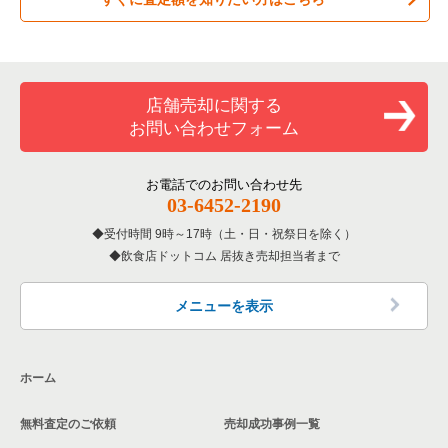
居酒屋・ダイニングバーの居抜き売却物件の案件一覧
練馬区の飲食店の居抜き売却物件の案件一覧
東京23区のお弁当・惣菜・デリの居抜き売却物件の案件一覧
専門料理の居抜き売却物件の案件一覧
豊島区の飲食店の居抜き売却物件の案件一覧
東京23区のカラオケ・パブ・スナックの居抜き売却物件の案件
一覧
和食の居抜き売却物件の案件一覧
文京区の飲食店の居抜き売却物件の案件一覧
店舗売却に関する
東京23区のバーの居抜き売却物件の案件一覧
お問い合わせフォーム
洋食の居抜き売却物件の案件一覧
北区の飲食店の居抜き売却物件の案件一覧
東京23区の居酒屋・ダイニングバーの居抜き売却物件の案件一
覧
その他の居抜き売却物件の案件一覧
江戸川区の飲食店の居抜き売却物件の案件一覧
お電話でのお問い合わせ先
03-6452-2190
東京23区の専門料理の居抜き売却物件の案件一覧
杉並区の飲食店の居抜き売却物件の案件一覧
受付時間 9時～17時（土・日・祝祭日を除く）
東京23区の和食の居抜き売却物件の案件一覧
飲食店ドットコム 居抜き売却担当者まで
墨田区の飲食店の居抜き売却物件の案件一覧
東京23区の洋食の居抜き売却物件の案件一覧
品川区の飲食店の居抜き売却物件の案件一覧
メニューを表示
東京23区のその他の居抜き売却物件の案件一覧
大田区の飲食店の居抜き売却物件の案件一覧
ホーム
荒川区の飲食店の居抜き売却物件の案件一覧
無料査定のご依頼
売却成功事例一覧
中野区の飲食店の居抜き売却物件の案件一覧