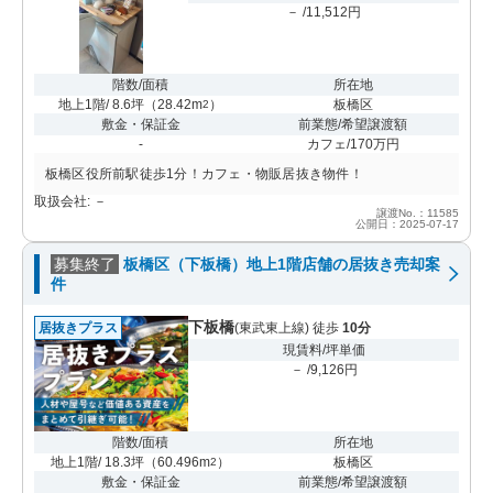
－ /11,512円
階数/面積
所在地
地上1階/ 8.6坪
（
28.42m
）
板橋区
2
敷金・保証金
前業態/希望譲渡額
-
カフェ/170万円
板橋区役所前駅徒歩1分！カフェ・物販居抜き物件！
取扱会社: －
譲渡No.：11585
公開日：2025-07-17
募集終了
板橋区（下板橋）地上1階店舗の居抜き売却案
件
下板橋
居抜きプラス
(東武東上線) 徒歩
10分
現賃料/坪単価
－ /9,126円
階数/面積
所在地
地上1階/ 18.3坪
（
60.496m
）
板橋区
2
敷金・保証金
前業態/希望譲渡額