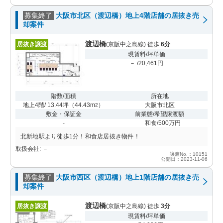
募集終了
大阪市北区（渡辺橋）地上4階店舗の居抜き売
却案件
渡辺橋
居抜き譲渡
(京阪中之島線) 徒歩
6分
現賃料/坪単価
－ /20,461円
階数/面積
所在地
地上4階/ 13.44坪
（
44.43m
）
大阪市北区
2
敷金・保証金
前業態/希望譲渡額
-
和食/500万円
北新地駅より徒歩1分！和食店居抜き物件！
取扱会社: －
譲渡No.：10151
公開日：2023-11-06
募集終了
大阪市西区（渡辺橋）地上1階店舗の居抜き売
却案件
渡辺橋
居抜き譲渡
(京阪中之島線) 徒歩
3分
現賃料/坪単価