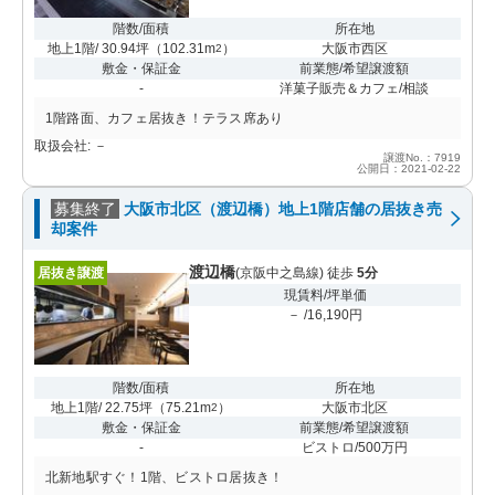
階数/面積
所在地
地上1階/ 30.94坪
（
102.31m
）
大阪市西区
2
敷金・保証金
前業態/希望譲渡額
-
洋菓子販売＆カフェ/相談
1階路面、カフェ居抜き！テラス席あり
取扱会社: －
譲渡No.：7919
公開日：2021-02-22
募集終了
大阪市北区（渡辺橋）地上1階店舗の居抜き売
却案件
渡辺橋
居抜き譲渡
(京阪中之島線) 徒歩
5分
現賃料/坪単価
－ /16,190円
階数/面積
所在地
地上1階/ 22.75坪
（
75.21m
）
大阪市北区
2
敷金・保証金
前業態/希望譲渡額
-
ビストロ/500万円
北新地駅すぐ！1階、ビストロ居抜き！