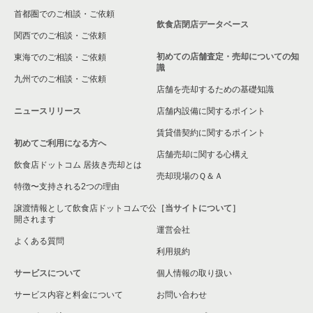
首都圏でのご相談・ご依頼
大東市の飲食店の居抜き売却物件の案件一覧
飲食店閉店データベース
関西でのご相談・ご依頼
箕面市の飲食店の居抜き売却物件の案件一覧
初めての店舗査定・売却についての知
東海でのご相談・ご依頼
識
九州でのご相談・ご依頼
大阪市淀川区の飲食店の居抜き売却物件の案件一覧
店舗を売却するための基礎知識
ニュースリリース
店舗内設備に関するポイント
大阪市東成区の飲食店の居抜き売却物件の案件一覧
賃貸借契約に関するポイント
初めてご利用になる方へ
大阪市城東区の飲食店の居抜き売却物件の案件一覧
店舗売却に関する心構え
飲食店ドットコム 居抜き売却とは
大阪市旭区の飲食店の居抜き売却物件の案件一覧
売却現場のＱ＆Ａ
特徴〜支持される2つの理由
和泉市の飲食店の居抜き売却物件の案件一覧
譲渡情報として飲食店ドットコムで公
［当サイトについて］
開されます
運営会社
池田市の飲食店の居抜き売却物件の案件一覧
よくある質問
利用規約
大阪市東淀川区の飲食店の居抜き売却物件の案件一覧
サービスについて
個人情報の取り扱い
サービス内容と料金について
大阪市大正区の飲食店の居抜き売却物件の案件一覧
お問い合わせ