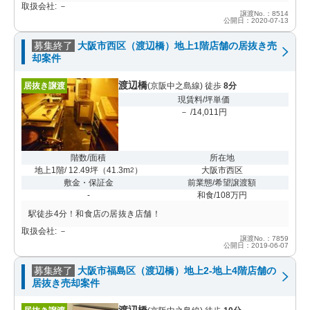
取扱会社: －
譲渡No.：8514
公開日：2020-07-13
募集終了
大阪市西区（渡辺橋）地上1階店舗の居抜き売
却案件
渡辺橋
居抜き譲渡
(京阪中之島線) 徒歩
8分
現賃料/坪単価
－ /14,011円
階数/面積
所在地
地上1階/ 12.49坪
（
41.3m
）
大阪市西区
2
敷金・保証金
前業態/希望譲渡額
-
和食/108万円
駅徒歩4分！和食店の居抜き店舗！
取扱会社: －
譲渡No.：7859
公開日：2019-06-07
募集終了
大阪市福島区（渡辺橋）地上2-地上4階店舗の
居抜き売却案件
渡辺橋