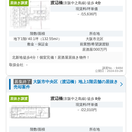
渡辺橋
居抜き譲渡
(京阪中之島線) 徒歩
4分
現賃料/坪単価
－ /15,636円
階数/面積
所在地
地下1階/ 40.1坪
（
132.55m
）
大阪市北区
2
敷金・保証金
前業態/希望譲渡額
-
居酒屋/300万円
北新地徒歩4分！個室完備！居酒屋居抜き物件！
取扱会社: －
譲渡No.：9484
公開日：2024-03-28
募集終了
大阪市中央区（渡辺橋）地上1階店舗の居抜き
売却案件
渡辺橋
居抜き譲渡
(京阪中之島線) 徒歩
8分
現賃料/坪単価
－ /22,010円
階数/面積
所在地