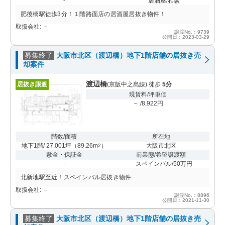
-
居酒屋/相談
肥後橋駅徒歩3分！１階路面店の居酒屋居抜き物件！
取扱会社: －
譲渡No.：9739
公開日：2023-03-29
募集終了
大阪市北区（渡辺橋）地下1階店舗の居抜き売
却案件
渡辺橋
居抜き譲渡
(京阪中之島線) 徒歩
5分
現賃料/坪単価
－ /8,922円
階数/面積
所在地
地下1階/ 27.001坪
（
89.26m
）
大阪市北区
2
敷金・保証金
前業態/希望譲渡額
-
スペインバル/50万円
北新地駅至近！スペインバル居抜き物件
取扱会社: －
譲渡No.：8896
公開日：2021-11-30
募集終了
大阪市北区（渡辺橋）地下1階店舗の居抜き売