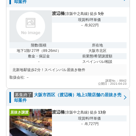
却案件
渡辺橋
(京阪中之島線) 徒歩
5分
現賃料/坪単価
－ /8,922円
階数/面積
所在地
地下1階/ 27坪
（
89.26m
）
大阪市北区
2
敷金・保証金
前業態/希望譲渡額
-
スペインバル/相談
北新地駅徒歩2分！スペインバル居抜き物件
取扱会社: －
譲渡No.：8842
公開日：2021-04-23
募集終了
大阪市西区（渡辺橋）地上1階店舗の居抜き売
却案件
渡辺橋
居抜き譲渡
(京阪中之島線) 徒歩
13分
現賃料/坪単価
－ /8,727円