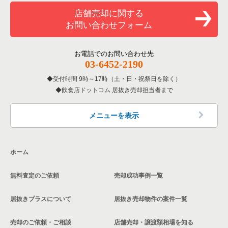
和食の居抜き売却物件の案件一覧
堺市堺区の飲食店の居抜き売却物件の案件一覧
店舗売却に関する
大阪府のバーの居抜き売却物件の案件一覧
お問い合わせフォーム
洋食の居抜き売却物件の案件一覧
大阪市東住吉区の飲食店の居抜き売却物件の案件一覧
大阪府の居酒屋・ダイニングバーの居抜き売却物件の案件一覧
その他の居抜き売却物件の案件一覧
門真市の飲食店の居抜き売却物件の案件一覧
お電話でのお問い合わせ先
大阪府の和食の居抜き売却物件の案件一覧
03-6452-2190
寝屋川市の飲食店の居抜き売却物件の案件一覧
受付時間 9時～17時（土・日・祝祭日を除く）
大阪府の洋食の居抜き売却物件の案件一覧
飲食店ドットコム 居抜き売却担当者まで
大阪市天王寺区の飲食店の居抜き売却物件の案件一覧
大阪府のその他の居抜き売却物件の案件一覧
高石市の飲食店の居抜き売却物件の案件一覧
メニューを表示
大阪市生野区の飲食店の居抜き売却物件の案件一覧
ホーム
交野市の飲食店の居抜き売却物件の案件一覧
無料査定のご依頼
売却成功事例一覧
大阪市鶴見区の飲食店の居抜き売却物件の案件一覧
居抜きプラスについて
居抜き売却物件の案件一覧
大阪市浪速区の飲食店の居抜き売却物件の案件一覧
売却のご依頼・ご相談
店舗売却・譲渡額相場を知る
八尾市の飲食店の居抜き売却物件の案件一覧