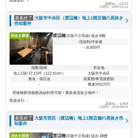
取扱会社: －
譲渡No.：12127
公開日：2025-12-12
募集終了
大阪市中央区（渡辺橋）地上1階店舗の居抜き
売却案件
渡辺橋
居抜き譲渡
(京阪中之島線) 徒歩
5分
現賃料/坪単価
－ /8,800円
階数/面積
所在地
地上1階/ 37.15坪
（
122.81m
）
大阪市中央区
2
敷金・保証金
前業態/希望譲渡額
-
蕎麦/450万円
肥後橋駅他複数路線利用可能！重飲食居抜き物件！
取扱会社: －
譲渡No.：11804
公開日：2025-08-01
募集終了
大阪市西区（渡辺橋）地上1階店舗の居抜き売
却案件
渡辺橋
居抜き譲渡
(京阪中之島線) 徒歩
10分