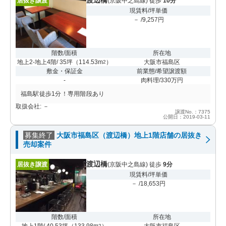
居抜き譲渡
(京阪中之島線) 徒歩
10分
現賃料/坪単価
－ /9,257円
階数/面積
所在地
地上2-地上4階/ 35坪
（
114.53m
）
大阪市福島区
2
敷金・保証金
前業態/希望譲渡額
-
肉料理/330万円
福島駅徒歩1分！専用階段あり
取扱会社: －
譲渡No.：7375
公開日：2019-03-11
募集終了
大阪市福島区（渡辺橋）地上1階店舗の居抜き
売却案件
渡辺橋
居抜き譲渡
(京阪中之島線) 徒歩
9分
現賃料/坪単価
－ /18,653円
階数/面積
所在地
地上1階/ 40.53坪
（
133.98m
）
大阪市福島区
2