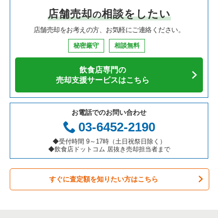
店舗売却
相談をしたい
の
焼肉の居抜き売却物件の案件一覧
大阪府の飲食店の居抜き売却物件の案件一覧
堺市中区の飲食店の居抜き売却物件の案件一覧
大阪府の中華の居抜き売却物件の案件一覧
渡辺橋駅の居酒屋・ダイニングバーの居抜き売却物件の案件一
覧
店舗売却をお考えの方、お気軽にご連絡ください。
鉄板焼き・お好み焼の居抜き売却物件の案件一覧
兵庫県の飲食店の居抜き売却物件の案件一覧
大阪市西区の飲食店の居抜き売却物件の案件一覧
大阪府のそば・うどんの居抜き売却物件の案件一覧
渡辺橋駅の和食の居抜き売却物件の案件一覧
秘密厳守
相談無料
アジア料理の居抜き売却物件の案件一覧
京都府の飲食店の居抜き売却物件の案件一覧
茨木市の飲食店の居抜き売却物件の案件一覧
大阪府の寿司の居抜き売却物件の案件一覧
飲食店専門の
カフェの居抜き売却物件の案件一覧
愛知県の飲食店の居抜き売却物件の案件一覧
大阪市福島区の飲食店の居抜き売却物件の案件一覧
大阪府の焼肉の居抜き売却物件の案件一覧
売却支援サービスはこちら
テイクアウトの居抜き売却物件の案件一覧
岐阜県の飲食店の居抜き売却物件の案件一覧
豊中市の飲食店の居抜き売却物件の案件一覧
大阪府の鉄板焼き・お好み焼の居抜き売却物件の案件一覧
お電話でのお問い合わせ
お弁当・惣菜・デリの居抜き売却物件の案件一覧
三重県の飲食店の居抜き売却物件の案件一覧
大阪市都島区の飲食店の居抜き売却物件の案件一覧
大阪府のアジア料理の居抜き売却物件の案件一覧
03-6452-2190
カラオケ・パブ・スナックの居抜き売却物件の案件一覧
大阪市阿倍野区の飲食店の居抜き売却物件の案件一覧
大阪府のカフェの居抜き売却物件の案件一覧
◆受付時間 9～17時（土日祝祭日除く）
◆飲食店ドットコム 居抜き売却担当者まで
バーの居抜き売却物件の案件一覧
東大阪市の飲食店の居抜き売却物件の案件一覧
大阪府のテイクアウトの居抜き売却物件の案件一覧
すぐに査定額を知りたい方はこちら
居酒屋・ダイニングバーの居抜き売却物件の案件一覧
吹田市の飲食店の居抜き売却物件の案件一覧
大阪府のお弁当・惣菜・デリの居抜き売却物件の案件一覧
専門料理の居抜き売却物件の案件一覧
大阪市西成区の飲食店の居抜き売却物件の案件一覧
大阪府のカラオケ・パブ・スナックの居抜き売却物件の案件一
覧