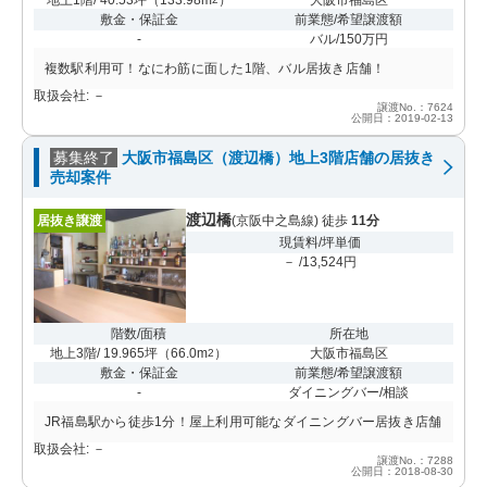
敷金・保証金
前業態/希望譲渡額
-
バル/150万円
複数駅利用可！なにわ筋に面した1階、バル居抜き店舗！
取扱会社: －
譲渡No.：7624
公開日：2019-02-13
募集終了
大阪市福島区（渡辺橋）地上3階店舗の居抜き
売却案件
渡辺橋
居抜き譲渡
(京阪中之島線) 徒歩
11分
現賃料/坪単価
－ /13,524円
階数/面積
所在地
地上3階/ 19.965坪
（
66.0m
）
大阪市福島区
2
敷金・保証金
前業態/希望譲渡額
-
ダイニングバー/相談
JR福島駅から徒歩1分！屋上利用可能なダイニングバー居抜き店舗
取扱会社: －
譲渡No.：7288
公開日：2018-08-30