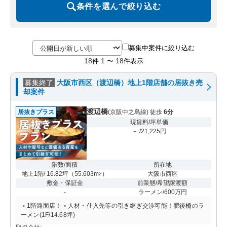
条件を選んで絞り込む
募集中案件に絞り込む
18
1
18
件
〜
件表示
募集終了
大阪市西区（渡辺橋）地上1階店舗の居抜き売
却案件
渡辺橋
居抜きプラス
(京阪中之島線) 徒歩
6分
現賃料/坪単価
－ /21,225円
階数/面積
所在地
地上1階/ 16.82坪
（
55.603m
）
大阪市西区
2
敷金・保証金
前業態/希望譲渡額
-
ラーメン/600万円
＜1階路面店！＞人材・仕入先等の引き継ぎ交渉可能！肥後橋のラ
ーメン(1F/14.68坪)