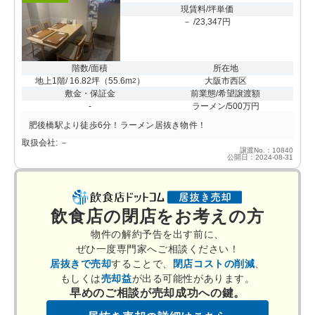
現賃料/坪単価
－ /23,347円
階数/面積
所在地
地上1階/ 16.82坪
（
55.6m
）
大阪市西区
2
敷金・保証金
前業態/希望譲渡額
-
ラーメン/500万円
肥後橋駅より徒歩6分！ラーメン居抜き物件！
取扱会社: －
譲渡No.：10840
公開日：2024-08-31
飲食店の閉店をお考えの方
物件の解約予告を出す前に、
ぜひ一度専門家へご相談ください！
居抜きで売却
することで、
閉店コストの削減
、
もしくは
売却益
が出る可能性があります。
早めのご相談が売却成功への鍵。