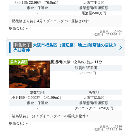
地上1階/ 22.99坪
（
76.0m
）
大阪市中央区
2
敷金・保証金
前業態/希望譲渡額
-
居酒屋/500万円
肥後橋より徒歩4分！ダイニングバー居抜き物件！
取扱会社: －
譲渡No.：10404
公開日：2024-01-11
募集終了
大阪市福島区（渡辺橋）地上1階店舗の居抜き
売却案件
渡辺橋
居抜き譲渡
(京阪中之島線) 徒歩
11分
現賃料/坪単価
－ /32,353円
階数/面積
所在地
地上1階/ 42.952坪
（
141.99m
）
大阪市福島区
2
敷金・保証金
前業態/希望譲渡額
-
ダイニングバー/250万円
福島駅徒歩1分！ダイニングバーの居抜き物件！
取扱会社: －
譲渡No.：10186
公開日：2023-11-29