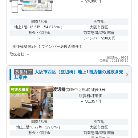
－ /24,096円
階数/面積
所在地
地上1階/ 16.6坪
（
54.876m
）
大阪市西区
2
敷金・保証金
前業態/希望譲渡額
-
ワインバー/200万円
肥後橋徒歩2分！ワインバー居抜き物件！
取扱会社: －
譲渡No.：9901
公開日：2023-05-16
募集終了
大阪市西区（渡辺橋）地上1階店舗の居抜き売
却案件
渡辺橋
居抜き譲渡
(京阪中之島線) 徒歩
8分
現賃料/坪単価
－ /31,357円
階数/面積
所在地
地上1階/ 8.77坪
（
29.0m
）
大阪市西区
2
敷金・保証金
前業態/希望譲渡額