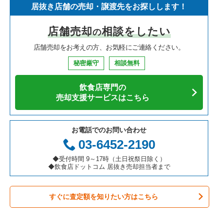
居抜き店舗の売却・譲渡先をお探しします！
寿司の居抜き売却物件の案件一覧
神奈川県の飲食店の居抜き売却物件の案件一覧
堺市北区の飲食店の居抜き売却物件の案件一覧
大阪府のイタリア料理の居抜き売却物件の案件一覧
店舗売却
相談をしたい
の
焼肉の居抜き売却物件の案件一覧
大阪府の飲食店の居抜き売却物件の案件一覧
堺市中区の飲食店の居抜き売却物件の案件一覧
大阪府の中華の居抜き売却物件の案件一覧
店舗売却をお考えの方、お気軽にご連絡ください。
鉄板焼き・お好み焼の居抜き売却物件の案件一覧
兵庫県の飲食店の居抜き売却物件の案件一覧
大阪市西区の飲食店の居抜き売却物件の案件一覧
大阪府のそば・うどんの居抜き売却物件の案件一覧
秘密厳守
相談無料
アジア料理の居抜き売却物件の案件一覧
京都府の飲食店の居抜き売却物件の案件一覧
茨木市の飲食店の居抜き売却物件の案件一覧
大阪府の寿司の居抜き売却物件の案件一覧
飲食店専門の
カフェの居抜き売却物件の案件一覧
愛知県の飲食店の居抜き売却物件の案件一覧
大阪市福島区の飲食店の居抜き売却物件の案件一覧
大阪府の焼肉の居抜き売却物件の案件一覧
売却支援サービスはこちら
テイクアウトの居抜き売却物件の案件一覧
岐阜県の飲食店の居抜き売却物件の案件一覧
豊中市の飲食店の居抜き売却物件の案件一覧
大阪府の鉄板焼き・お好み焼の居抜き売却物件の案件一覧
お電話でのお問い合わせ
お弁当・惣菜・デリの居抜き売却物件の案件一覧
三重県の飲食店の居抜き売却物件の案件一覧
大阪市都島区の飲食店の居抜き売却物件の案件一覧
大阪府のアジア料理の居抜き売却物件の案件一覧
03-6452-2190
カラオケ・パブ・スナックの居抜き売却物件の案件一覧
大阪市阿倍野区の飲食店の居抜き売却物件の案件一覧
大阪府のカフェの居抜き売却物件の案件一覧
◆受付時間 9～17時（土日祝祭日除く）
◆飲食店ドットコム 居抜き売却担当者まで
バーの居抜き売却物件の案件一覧
東大阪市の飲食店の居抜き売却物件の案件一覧
大阪府のテイクアウトの居抜き売却物件の案件一覧
すぐに査定額を知りたい方はこちら
居酒屋・ダイニングバーの居抜き売却物件の案件一覧
吹田市の飲食店の居抜き売却物件の案件一覧
大阪府のお弁当・惣菜・デリの居抜き売却物件の案件一覧