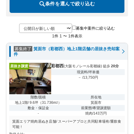
条件を選んで絞り込む
募集中案件に絞り込む
1
1
1
件
〜
件表示
募集終了
箕面市（彩都西）地上1階店舗の居抜き売却案
件
彩都西
居抜き譲渡
(大阪モノレール彩都線) 徒歩
20分
現賃料/坪単価
－ /13,750円
階数/面積
所在地
地上1階/ 9.6坪
（
31.736m
）
箕面市
2
敷金・保証金
前業態/希望譲渡額
-
焼肉/143万円
箕面エリア焼肉居ぬき店舗/ スーパーアプロと共同駐車場有/重飲食
可能！