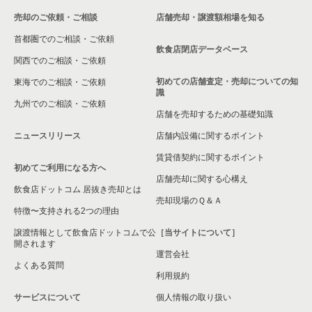
売却のご依頼・ご相談
店舗売却・譲渡額相場を知る
八尾市の飲食店の居抜き売却物件の案件一覧
首都圏でのご相談・ご依頼
大東市の飲食店の居抜き売却物件の案件一覧
飲食店閉店データベース
関西でのご相談・ご依頼
箕面市の飲食店の居抜き売却物件の案件一覧
初めての店舗査定・売却についての知
東海でのご相談・ご依頼
識
九州でのご相談・ご依頼
大阪市淀川区の飲食店の居抜き売却物件の案件一覧
店舗を売却するための基礎知識
ニュースリリース
店舗内設備に関するポイント
大阪市東成区の飲食店の居抜き売却物件の案件一覧
賃貸借契約に関するポイント
初めてご利用になる方へ
大阪市城東区の飲食店の居抜き売却物件の案件一覧
店舗売却に関する心構え
飲食店ドットコム 居抜き売却とは
大阪市旭区の飲食店の居抜き売却物件の案件一覧
売却現場のＱ＆Ａ
特徴〜支持される2つの理由
和泉市の飲食店の居抜き売却物件の案件一覧
譲渡情報として飲食店ドットコムで公
［当サイトについて］
開されます
運営会社
池田市の飲食店の居抜き売却物件の案件一覧
よくある質問
利用規約
大阪市東淀川区の飲食店の居抜き売却物件の案件一覧
サービスについて
個人情報の取り扱い