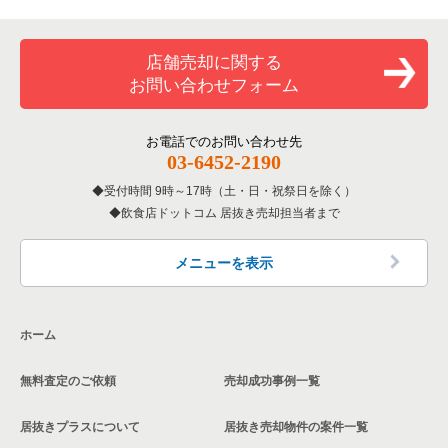
専門料理の居抜き売却物件の案件一覧
大阪市西成区の飲食店の居抜き売却物件の案件一覧
大阪府のカラオケ・パブ・スナックの居抜き売却物件の案件一
覧
和食の居抜き売却物件の案件一覧
堺市堺区の飲食店の居抜き売却物件の案件一覧
店舗売却に関する
大阪府のバーの居抜き売却物件の案件一覧
お問い合わせフォーム
洋食の居抜き売却物件の案件一覧
大阪市東住吉区の飲食店の居抜き売却物件の案件一覧
大阪府の居酒屋・ダイニングバーの居抜き売却物件の案件一覧
その他の居抜き売却物件の案件一覧
門真市の飲食店の居抜き売却物件の案件一覧
お電話でのお問い合わせ先
大阪府の和食の居抜き売却物件の案件一覧
03-6452-2190
寝屋川市の飲食店の居抜き売却物件の案件一覧
受付時間 9時～17時（土・日・祝祭日を除く）
大阪府の洋食の居抜き売却物件の案件一覧
飲食店ドットコム 居抜き売却担当者まで
大阪市天王寺区の飲食店の居抜き売却物件の案件一覧
大阪府のその他の居抜き売却物件の案件一覧
高石市の飲食店の居抜き売却物件の案件一覧
メニューを表示
大阪市生野区の飲食店の居抜き売却物件の案件一覧
ホーム
交野市の飲食店の居抜き売却物件の案件一覧
無料査定のご依頼
売却成功事例一覧
大阪市鶴見区の飲食店の居抜き売却物件の案件一覧
居抜きプラスについて
居抜き売却物件の案件一覧
大阪市浪速区の飲食店の居抜き売却物件の案件一覧