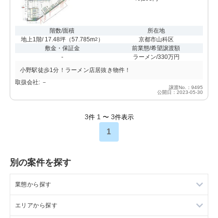
階数/面積
所在地
地上1階/ 17.48坪
（
57.785m
）
京都市山科区
2
敷金・保証金
前業態/希望譲渡額
-
ラーメン/330万円
小野駅徒歩1分！ラーメン店居抜き物件！
取扱会社: －
譲渡No.：9495
公開日：2023-05-30
3
1
3
件
〜
件表示
1
別の案件を探す
業態から探す
エリアから探す
ラーメンの居抜き売却物件の案件一覧