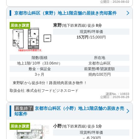
公開日：2026-08-02
京都市山科区（東野）地上1階店舗の居抜き売却案件
東野
居抜き譲渡
(地下鉄東西線) 徒歩
8分
現賃料/坪単価
15万円
/15,000円
階数/面積
所在地
地上1階/ 10坪
（
33.06m
）
京都市山科区
2
敷金・保証金
前業態/希望譲渡額
3ヶ月
焼肉/100万円
東野駅から徒歩8分！路面焼肉居抜き物件！
取扱会社: 株式会社フードビジネスロード
譲渡No.：10833
公開日：2026-06-26
募集終了
京都市山科区（小野）地上1階店舗の居抜き売
却案件
小野
居抜き譲渡
(地下鉄東西線) 徒歩
1分
現賃料/坪単価
－ /6,293円