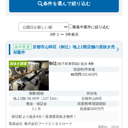
条件を選んで絞り込む
募集中案件に絞り込む
3
1
3
件
〜
件表示
条件変更
京都市山科区（椥辻）地上1階店舗の居抜き売
却案件
椥辻
居抜き譲渡
(地下鉄東西線) 徒歩
4分
現賃料/坪単価
40万円
/10,403円
階数/面積
所在地
地上1階/ 38.45坪
（
127.1m
）
京都市山科区
2
敷金・保証金
前業態/希望譲渡額
1ヶ月
居酒屋/200万円
椥辻駅より徒歩4分！居酒屋居抜き物件！
取扱会社: 株式会社フードビジネスロード
譲渡No.：11124