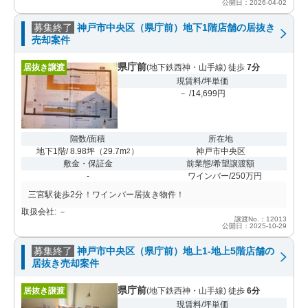
公開日：2026-04-02
募集終了
神戸市中央区（県庁前）地下1階店舗の居抜き
売却案件
県庁前
居抜き譲渡
(地下鉄西神・山手線) 徒歩
7分
現賃料/坪単価
－ /14,699円
階数/面積
所在地
地下1階/ 8.98坪
（
29.7m
）
神戸市中央区
2
敷金・保証金
前業態/希望譲渡額
-
ワインバー/250万円
三宮駅徒歩2分！ワインバー居抜き物件！
取扱会社: －
譲渡No.：12013
公開日：2025-10-29
募集終了
神戸市中央区（県庁前）地上1-地上5階店舗の
居抜き売却案件
県庁前
居抜き譲渡
(地下鉄西神・山手線) 徒歩
6分
現賃料/坪単価