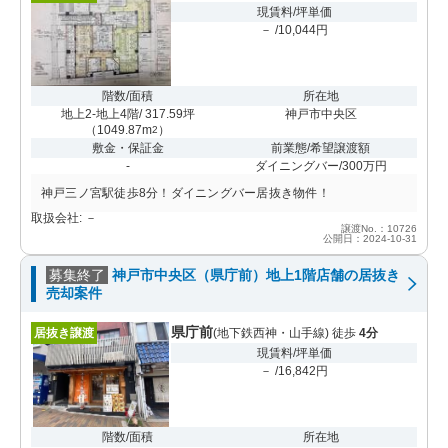
現賃料/坪単価
－ /10,044円
階数/面積
所在地
地上2-地上4階/ 317.59坪
神戸市中央区
（
1049.87m
）
2
敷金・保証金
前業態/希望譲渡額
-
ダイニングバー/300万円
神戸三ノ宮駅徒歩8分！ダイニングバー居抜き物件！
取扱会社: －
譲渡No.：10726
公開日：2024-10-31
募集終了
神戸市中央区（県庁前）地上1階店舗の居抜き
売却案件
県庁前
居抜き譲渡
(地下鉄西神・山手線) 徒歩
4分
現賃料/坪単価
－ /16,842円
階数/面積
所在地