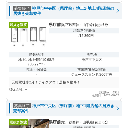
募集終了
神戸市中央区（県庁前）地上1-地上4階店舗の
居抜き売却案件
県庁前
居抜き譲渡
(地下鉄西神・山手線) 徒歩
6分
現賃料/坪単価
－ /12,360円
階数/面積
所在地
地上1-地上4階/ 10.68坪
神戸市中央区
（
35.29m
）
2
敷金・保証金
前業態/希望譲渡額
-
ジューススタンド/200万円
元町駅徒歩2分！テイクアウト居抜き物件！
取扱会社: －
譲渡No.：9511
公開日：2023-06-05
募集終了
神戸市中央区（県庁前）地下1階店舗の居抜き
売却案件
県庁前
居抜き譲渡
(地下鉄西神・山手線) 徒歩
6分
現賃料/坪単価