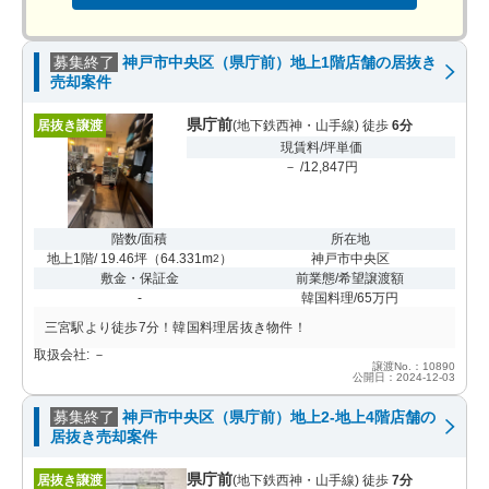
募集終了
神戸市中央区（県庁前）地上1階店舗の居抜き
売却案件
県庁前
居抜き譲渡
(地下鉄西神・山手線) 徒歩
6分
現賃料/坪単価
－ /12,847円
階数/面積
所在地
地上1階/ 19.46坪
（
64.331m
）
神戸市中央区
2
敷金・保証金
前業態/希望譲渡額
-
韓国料理/65万円
三宮駅より徒歩7分！韓国料理居抜き物件！
取扱会社: －
譲渡No.：10890
公開日：2024-12-03
募集終了
神戸市中央区（県庁前）地上2-地上4階店舗の
居抜き売却案件
県庁前
居抜き譲渡
(地下鉄西神・山手線) 徒歩
7分