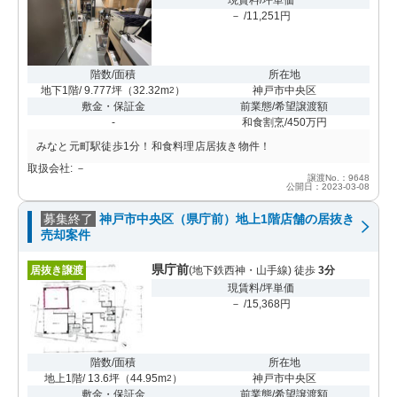
－ /11,251円
階数/面積
所在地
地下1階/ 9.777坪
（
32.32m
）
神戸市中央区
2
敷金・保証金
前業態/希望譲渡額
-
和食割烹/450万円
みなと元町駅徒歩1分！和食料理店居抜き物件！
取扱会社: －
譲渡No.：9648
公開日：2023-03-08
募集終了
神戸市中央区（県庁前）地上1階店舗の居抜き
売却案件
県庁前
居抜き譲渡
(地下鉄西神・山手線) 徒歩
3分
現賃料/坪単価
－ /15,368円
階数/面積
所在地
地上1階/ 13.6坪
（
44.95m
）
神戸市中央区
2
敷金・保証金
前業態/希望譲渡額