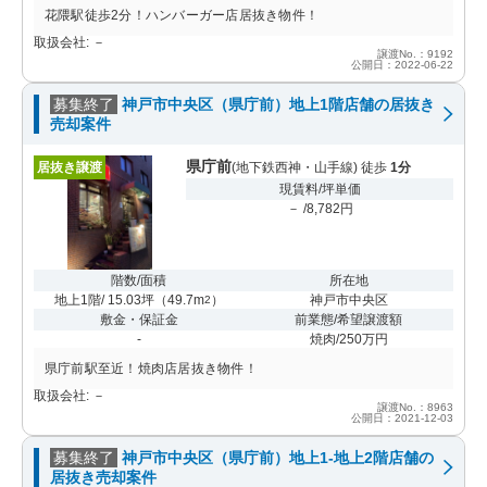
花隈駅徒歩2分！ハンバーガー店居抜き物件！
取扱会社: －
譲渡No.：9192
公開日：2022-06-22
募集終了
神戸市中央区（県庁前）地上1階店舗の居抜き
売却案件
県庁前
居抜き譲渡
(地下鉄西神・山手線) 徒歩
1分
現賃料/坪単価
－ /8,782円
階数/面積
所在地
地上1階/ 15.03坪
（
49.7m
）
神戸市中央区
2
敷金・保証金
前業態/希望譲渡額
-
焼肉/250万円
県庁前駅至近！焼肉店居抜き物件！
取扱会社: －
譲渡No.：8963
公開日：2021-12-03
募集終了
神戸市中央区（県庁前）地上1-地上2階店舗の
居抜き売却案件