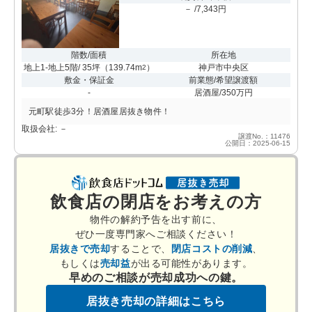
－ /7,343円
階数/面積
所在地
地上1-地上5階/ 35坪
（
139.74m
）
神戸市中央区
2
敷金・保証金
前業態/希望譲渡額
-
居酒屋/350万円
元町駅徒歩3分！居酒屋居抜き物件！
取扱会社: －
譲渡No.：11476
公開日：2025-06-15
飲食店の閉店をお考えの方
物件の解約予告を出す前に、
ぜひ一度専門家へご相談ください！
居抜きで売却
することで、
閉店コストの削減
、
もしくは
売却益
が出る可能性があります。
早めのご相談が売却成功への鍵。
居抜き売却の詳細はこちら