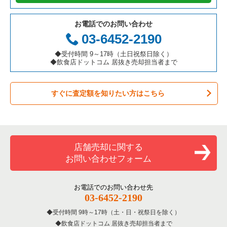
テイクアウトの居抜き売却物件の案件一覧
岐阜県の飲食店の居抜き売却物件の案件一覧
神戸市兵庫区の飲食店の居抜き売却物件の案件一覧
兵庫県の鉄板焼き・お好み焼の居抜き売却物件の案件一覧
お電話でのお問い合わせ
お弁当・惣菜・デリの居抜き売却物件の案件一覧
三重県の飲食店の居抜き売却物件の案件一覧
神戸市東灘区の飲食店の居抜き売却物件の案件一覧
兵庫県のアジア料理の居抜き売却物件の案件一覧
03-6452-2190
カラオケ・パブ・スナックの居抜き売却物件の案件一覧
明石市の飲食店の居抜き売却物件の案件一覧
兵庫県のカフェの居抜き売却物件の案件一覧
◆受付時間 9～17時（土日祝祭日除く）
◆飲食店ドットコム 居抜き売却担当者まで
バーの居抜き売却物件の案件一覧
神戸市長田区の飲食店の居抜き売却物件の案件一覧
兵庫県のテイクアウトの居抜き売却物件の案件一覧
すぐに査定額を知りたい方はこちら
居酒屋・ダイニングバーの居抜き売却物件の案件一覧
神戸市垂水区の飲食店の居抜き売却物件の案件一覧
兵庫県のお弁当・惣菜・デリの居抜き売却物件の案件一覧
専門料理の居抜き売却物件の案件一覧
神戸市須磨区の飲食店の居抜き売却物件の案件一覧
兵庫県のカラオケ・パブ・スナックの居抜き売却物件の案件一
覧
和食の居抜き売却物件の案件一覧
加古川市の飲食店の居抜き売却物件の案件一覧
店舗売却に関する
兵庫県のバーの居抜き売却物件の案件一覧
お問い合わせフォーム
洋食の居抜き売却物件の案件一覧
神戸市北区の飲食店の居抜き売却物件の案件一覧
兵庫県の居酒屋・ダイニングバーの居抜き売却物件の案件一覧
その他の居抜き売却物件の案件一覧
神戸市西区の飲食店の居抜き売却物件の案件一覧
お電話でのお問い合わせ先
兵庫県の専門料理の居抜き売却物件の案件一覧
03-6452-2190
受付時間 9時～17時（土・日・祝祭日を除く）
兵庫県の和食の居抜き売却物件の案件一覧
飲食店ドットコム 居抜き売却担当者まで