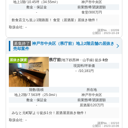
地上1階/ 10.45坪
（
34.55m
）
神戸市中央区
2
敷金・保証金
前業態/希望譲渡額
-
食堂/300万円
飲食店立ち並ぶ1階路面！ 食堂（居酒屋）居抜き物件！
取扱会社: －
譲渡No.：10209
公開日：2023-10-19
募集終了
神戸市中央区（県庁前）地上2階店舗の居抜き
売却案件
県庁前
居抜き譲渡
(地下鉄西神・山手線) 徒歩
8分
現賃料/坪単価
－ /10,181円
階数/面積
所在地
地上2階/ 7.563坪
（
25.0m
）
神戸市中央区
2
敷金・保証金
前業態/希望譲渡額
-
居酒屋/120万円
みなと元町駅より徒歩1分！居酒屋居抜き物件！
取扱会社: －
譲渡No.：10210
公開日：2023-10-06