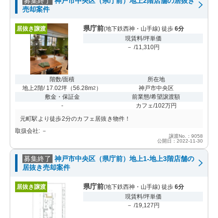
募集終了
神戸市中央区（県庁前）地上2階店舗の居抜き
売却案件
県庁前
居抜き譲渡
(地下鉄西神・山手線) 徒歩
6分
現賃料/坪単価
－ /11,310円
階数/面積
所在地
地上2階/ 17.02坪
（
56.28m
）
神戸市中央区
2
敷金・保証金
前業態/希望譲渡額
-
カフェ/102万円
元町駅より徒歩2分のカフェ居抜き物件！
取扱会社: －
譲渡No.：9058
公開日：2022-11-30
募集終了
神戸市中央区（県庁前）地上1-地上3階店舗の
居抜き売却案件
県庁前
居抜き譲渡
(地下鉄西神・山手線) 徒歩
6分
現賃料/坪単価
－ /19,127円