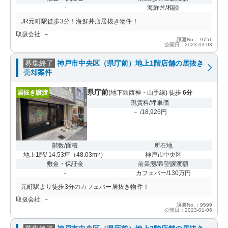
-
海鮮丼/相談
JR元町駅徒歩3分！海鮮丼店居抜き物件！
取扱会社: －
譲渡No.：9751
公開日：2023-03-03
募集終了
神戸市中央区（県庁前）地上1階店舗の居抜き
売却案件
県庁前
居抜き譲渡
(地下鉄西神・山手線) 徒歩
6分
現賃料/坪単価
－ /18,926円
階数/面積
所在地
地上1階/ 14.53坪
（
48.03m
）
神戸市中央区
2
敷金・保証金
前業態/希望譲渡額
-
カフェバー/130万円
元町駅より徒歩3分のカフェバー居抜き物件！
取扱会社: －
譲渡No.：9599
公開日：2023-01-06