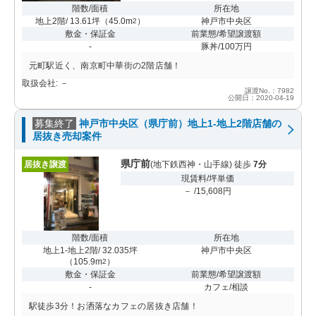
階数/面積
所在地
地上2階/ 13.61坪
（
45.0m
）
神戸市中央区
2
敷金・保証金
前業態/希望譲渡額
-
豚丼/100万円
元町駅近く、南京町中華街の2階店舗！
取扱会社: －
譲渡No.：7982
公開日：2020-04-19
募集終了
神戸市中央区（県庁前）地上1-地上2階店舗の
居抜き売却案件
県庁前
居抜き譲渡
(地下鉄西神・山手線) 徒歩
7分
現賃料/坪単価
－ /15,608円
階数/面積
所在地
地上1-地上2階/ 32.035坪
神戸市中央区
（
105.9m
）
2
敷金・保証金
前業態/希望譲渡額
-
カフェ/相談
駅徒歩3分！お洒落なカフェの居抜き店舗！