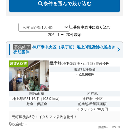
条件を選んで絞り込む
募集中案件に絞り込む
20
1
20
件
〜
件表示
募集終了
神戸市中央区（県庁前）地上3階店舗の居抜き
売却案件
県庁前
居抜き譲渡
(地下鉄西神・山手線) 徒歩
6分
現賃料/坪単価
－ /10,998円
階数/面積
所在地
地上3階/ 31.16坪
（
103.01m
）
神戸市中央区
2
敷金・保証金
前業態/希望譲渡額
-
イタリアン/190万円
元町駅徒歩5分！イタリアン居抜き物件！
取扱会社: －
譲渡No.：12263