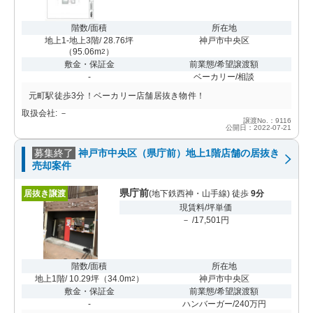
階数/面積
所在地
地上1-地上3階/ 28.76坪
神戸市中央区
（
95.06m
）
2
敷金・保証金
前業態/希望譲渡額
-
ベーカリー/相談
元町駅徒歩3分！ベーカリー店舗居抜き物件！
取扱会社: －
譲渡No.：9116
公開日：2022-07-21
募集終了
神戸市中央区（県庁前）地上1階店舗の居抜き
売却案件
県庁前
居抜き譲渡
(地下鉄西神・山手線) 徒歩
9分
現賃料/坪単価
－ /17,501円
階数/面積
所在地
地上1階/ 10.29坪
（
34.0m
）
神戸市中央区
2
敷金・保証金
前業態/希望譲渡額
-
ハンバーガー/240万円