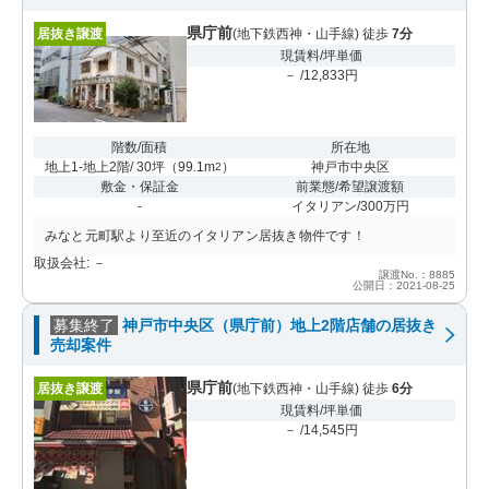
県庁前
居抜き譲渡
(地下鉄西神・山手線) 徒歩
7分
現賃料/坪単価
－ /12,833円
階数/面積
所在地
地上1-地上2階/ 30坪
（
99.1m
）
神戸市中央区
2
敷金・保証金
前業態/希望譲渡額
-
イタリアン/300万円
みなと元町駅より至近のイタリアン居抜き物件です！
取扱会社: －
譲渡No.：8885
公開日：2021-08-25
募集終了
神戸市中央区（県庁前）地上2階店舗の居抜き
売却案件
県庁前
居抜き譲渡
(地下鉄西神・山手線) 徒歩
6分
現賃料/坪単価
－ /14,545円