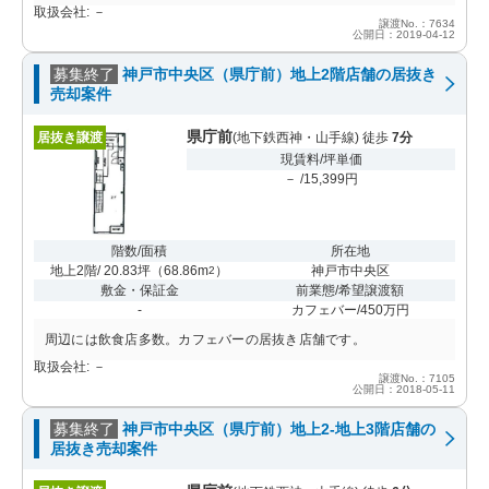
取扱会社: －
譲渡No.：7634
公開日：2019-04-12
募集終了
神戸市中央区（県庁前）地上2階店舗の居抜き
売却案件
県庁前
居抜き譲渡
(地下鉄西神・山手線) 徒歩
7分
現賃料/坪単価
－ /15,399円
階数/面積
所在地
地上2階/ 20.83坪
（
68.86m
）
神戸市中央区
2
敷金・保証金
前業態/希望譲渡額
-
カフェバー/450万円
周辺には飲食店多数。カフェバーの居抜き店舗です。
取扱会社: －
譲渡No.：7105
公開日：2018-05-11
募集終了
神戸市中央区（県庁前）地上2-地上3階店舗の
居抜き売却案件