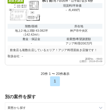
県庁前
居抜き譲渡
(地下鉄西神・山手線) 徒歩
6分
現賃料/坪単価
－ /6,499円
階数/面積
所在地
地上2-地上3階/ 43.082坪
神戸市中央区
（
142.42m
）
2
敷金・保証金
前業態/希望譲渡額
-
アジア料理/200万円
飲食店も複数出店しているエリア！アジア料理居抜き店舗です！
取扱会社: －
譲渡No.：6943
公開日：2018-05-09
20
1
20
件
〜
件表示
1
別の案件を探す
業態から探す