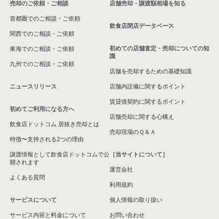
売却のご依頼・ご相談
店舗売却・譲渡額相場を知る
首都圏でのご相談・ご依頼
飲食店閉店データベース
関西でのご相談・ご依頼
初めての店舗査定・売却についての知
東海でのご相談・ご依頼
識
九州でのご相談・ご依頼
店舗を売却するための基礎知識
ニュースリリース
店舗内設備に関するポイント
賃貸借契約に関するポイント
初めてご利用になる方へ
店舗売却に関する心構え
飲食店ドットコム 居抜き売却とは
売却現場のＱ＆Ａ
特徴〜支持される2つの理由
譲渡情報として飲食店ドットコムで公
［当サイトについて］
開されます
運営会社
よくある質問
利用規約
サービスについて
個人情報の取り扱い
サービス内容と料金について
お問い合わせ