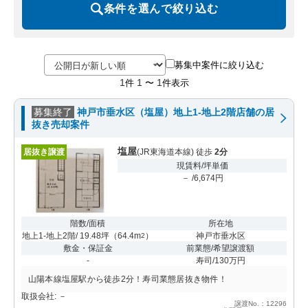
条件を選んで絞り込む
募集中案件に絞り込む
1
1
1
件
〜
件表示
募集終了
神戸市垂水区（塩屋）地上1-地上2階店舗の居
抜き売却案件
塩屋
居抜き譲渡
(JR東海道本線) 徒歩
2分
現賃料/坪単価
－ /6,674円
階数/面積
所在地
地上1-地上2階/ 19.48坪
（
64.4m
）
神戸市垂水区
2
敷金・保証金
前業態/希望譲渡額
-
寿司/130万円
山陽本線塩屋駅から徒歩2分！寿司業態居抜き物件！
取扱会社: －
譲渡No.：12296