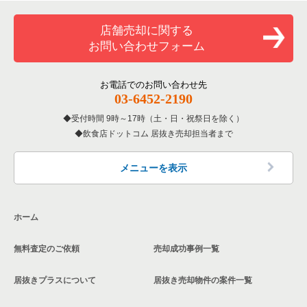
覧
和食の居抜き売却物件の案件一覧
加古川市の飲食店の居抜き売却物件の案件一覧
店舗売却に関する
兵庫県のバーの居抜き売却物件の案件一覧
お問い合わせフォーム
洋食の居抜き売却物件の案件一覧
神戸市北区の飲食店の居抜き売却物件の案件一覧
兵庫県の居酒屋・ダイニングバーの居抜き売却物件の案件一覧
その他の居抜き売却物件の案件一覧
神戸市西区の飲食店の居抜き売却物件の案件一覧
お電話でのお問い合わせ先
兵庫県の専門料理の居抜き売却物件の案件一覧
03-6452-2190
受付時間 9時～17時（土・日・祝祭日を除く）
兵庫県の和食の居抜き売却物件の案件一覧
飲食店ドットコム 居抜き売却担当者まで
兵庫県の洋食の居抜き売却物件の案件一覧
メニューを表示
兵庫県のその他の居抜き売却物件の案件一覧
ホーム
無料査定のご依頼
売却成功事例一覧
居抜きプラスについて
居抜き売却物件の案件一覧