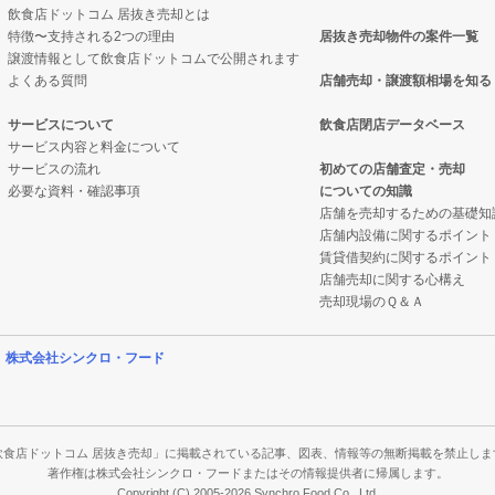
飲食店ドットコム 居抜き売却とは
特徴〜支持される2つの理由
居抜き売却物件の案件一覧
却物件の案件一覧
却物件の案件一覧
譲渡情報として飲食店ドットコムで公開されます
よくある質問
店舗売却・譲渡額相場を知る
却物件の案件一覧
抜き売却物件の案件一覧
サービスについて
飲食店閉店データベース
サービス内容と料金について
却物件の案件一覧
クの居抜き売却物件の案件一覧
サービスの流れ
初めての店舗査定・売却
必要な資料・確認事項
についての知識
件の案件一覧
案件一覧
店舗を売却するための基礎知
店舗内設備に関するポイント
物件の案件一覧
の居抜き売却物件の案件一覧
賃貸借契約に関するポイント
店舗売却に関する心構え
物件の案件一覧
件の案件一覧
売却現場のＱ＆Ａ
案件一覧
営
株式会社シンクロ・フード
案件一覧
の案件一覧
飲食店ドットコム 居抜き売却」に掲載されている記事、図表、情報等の無断掲載を禁止しま
著作権は株式会社シンクロ・フードまたはその情報提供者に帰属します。
Copyright (C) 2005-2026 Synchro Food Co., Ltd.