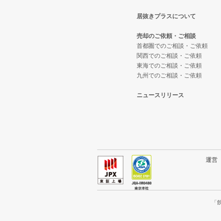
居抜きプラスについて
神戸市長田区の飲食店の居抜き売
兵庫県のテイクアウトの居抜き売
売却のご依頼・ご相談
神戸市垂水区の飲食店の居抜き売
兵庫県のお弁当・惣菜・デリの居
首都圏でのご相談・ご依頼
関西でのご相談・ご依頼
東海でのご相談・ご依頼
神戸市須磨区の飲食店の居抜き売
兵庫県のカラオケ・パブ・スナッ
九州でのご相談・ご依頼
加古川市の飲食店の居抜き売却物
兵庫県のバーの居抜き売却物件の
ニュースリリース
神戸市北区の飲食店の居抜き売却
兵庫県の居酒屋・ダイニングバー
神戸市西区の飲食店の居抜き売却
兵庫県の専門料理の居抜き売却物
兵庫県の和食の居抜き売却物件の
運
兵庫県の洋食の居抜き売却物件の
兵庫県のその他の居抜き売却物件
「