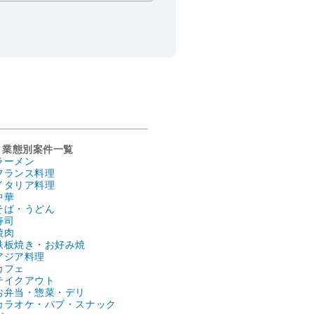
業態別案件一覧
ラーメン
フランス料理
イタリア料理
中華
そば・うどん
寿司
焼肉
鉄板焼き・お好み焼
アジア料理
カフェ
テイクアウト
お弁当・惣菜・デリ
カラオケ・パブ・スナック