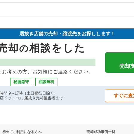
の案件一覧
件の案件一覧
の案件一覧
却物件の案件一覧
の居抜き売却物件の案件一覧
居抜き店舗の売却・譲渡先をお探しします！
の案件一覧
却物件の案件一覧
売却
相談をした
の
の案件一覧
案件一覧
却物件の案件一覧
却物件の案件一覧
売却
をお考えの方、お気軽にご連絡ください。
物件の案件一覧
案件一覧
秘密厳守
相談無料
の案件一覧
案件一覧
時間 9～17時（土日祝祭日除く）
すぐに査
店ドットコム 居抜き売却担当者まで
却物件の案件一覧
抜き売却物件の案件一覧
却物件の案件一覧
物件の案件一覧
初めてご利用になる方へ
売却成功事例一覧
の案件一覧
の案件一覧