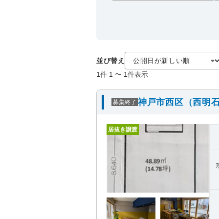
並び替え
1
件
1
〜
1
件表示
神戸市西区（西明石
募集終了
居抜き譲渡