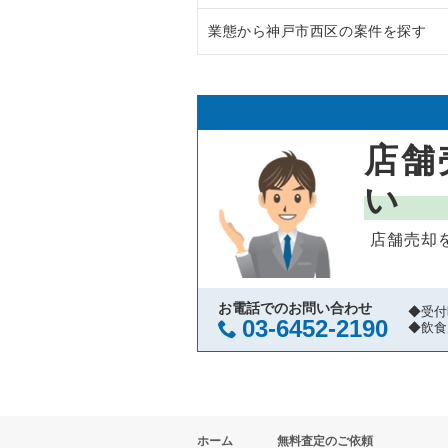
業態から神戸市西区の案件を探す
西宮市の飲食店の居抜き売却物件
兵庫県のラーメンの居抜き売却物
宝塚市の飲食店の居抜き売却物件
兵庫県のフランス料理の居抜き売
神戸市西区のお弁当・惣菜・デリ
川西市の飲食店の居抜き売却物件
兵庫県のイタリア料理の居抜き売
店舗
芦屋市の飲食店の居抜き売却物件
兵庫県の中華の居抜き売却物件の
い
神戸市中央区の飲食店の居抜き売
兵庫県のそば・うどんの居抜き売
店舗売却
神戸市灘区の飲食店の居抜き売却
兵庫県の寿司の居抜き売却物件の
伊丹市の飲食店の居抜き売却物件
兵庫県の焼肉の居抜き売却物件の
お電話でのお問い合わせ
◆受付
03-6452-2190
◆飲食
神戸市兵庫区の飲食店の居抜き売
兵庫県の鉄板焼き・お好み焼の居
神戸市東灘区の飲食店の居抜き売
兵庫県のアジア料理の居抜き売却
ホーム
無料査定のご依頼
明石市の飲食店の居抜き売却物件
兵庫県のカフェの居抜き売却物件