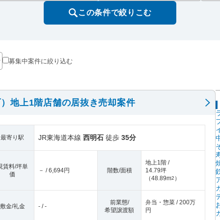
この条件で絞りこむ
募集中案件に絞り込む
）地上1階店舗の居抜き売却案件
JR東海道本線
西明石
徒歩
35分
最寄り駅
地上1階 /
現賃料/坪単
－ / 6,694円
階数/面積
14.79坪
価
（
48.89m
）
2
前業態/
弁当・惣菜 / 200万
敷金/礼金
- / -
希望譲渡額
円