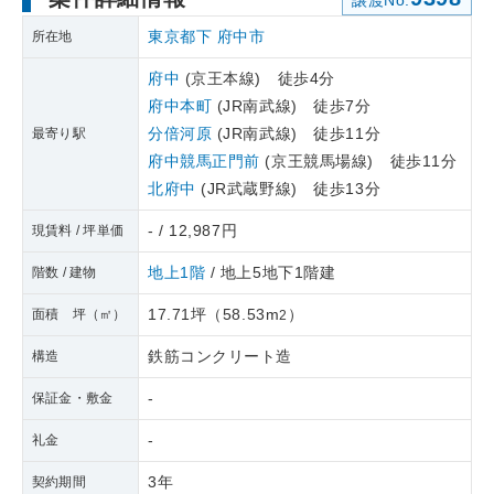
譲渡No.
東京都下
府中市
所在地
府中
(京王本線) 徒歩4分
府中本町
(JR南武線) 徒歩7分
分倍河原
(JR南武線) 徒歩11分
最寄り駅
府中競馬正門前
(京王競馬場線) 徒歩11分
北府中
(JR武蔵野線) 徒歩13分
- / 12,987円
現賃料 / 坪単価
地上1階
/ 地上5地下1階建
階数 / 建物
17.71坪
（
58.53m
）
面積 坪（㎡）
2
鉄筋コンクリート造
構造
-
保証金・敷金
-
礼金
3年
契約期間