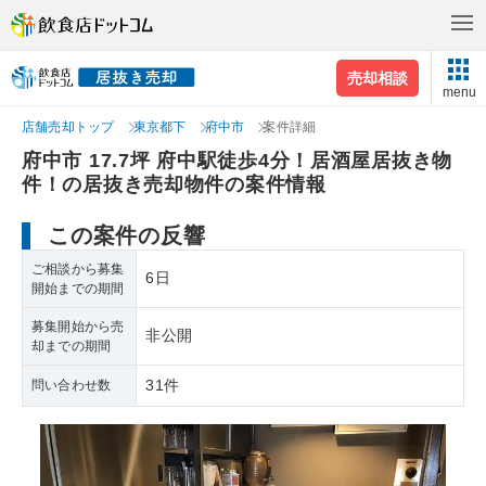
売却相談
menu
店舗売却トップ
東京都下
府中市
案件詳細
府中市 17.7坪 府中駅徒歩4分！居酒屋居抜き物
件！の居抜き売却物件の案件情報
この案件の反響
ご相談から募集
6日
開始までの期間
募集開始から売
非公開
却までの期間
31件
問い合わせ数