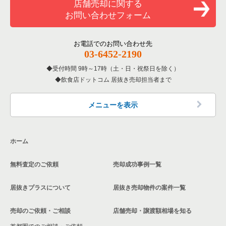
店舗売却に関する
覧
件一覧
お問い合わせフォーム
東京都下の焼肉の居抜き売却物件の案件一覧
府中市のお弁当・惣菜・デリの居抜き売却物件の案件一覧
府中駅の1階の飲食店の居抜き売却物件の案件一覧
府中駅の居酒屋・ダイニングバーの居抜き売却物件の案件一覧
府中本町駅の居酒屋・ダイニングバーの居抜き売却物件の案件
一覧
東京都下の鉄板焼き・お好み焼の居抜き売却物件の案件一覧
府中市のカラオケ・パブ・スナックの居抜き売却物件の案件一
府中本町駅の1階の飲食店の居抜き売却物件の案件一覧
お電話でのお問い合わせ先
覧
府中駅の洋食の居抜き売却物件の案件一覧
03-6452-2190
府中本町駅の洋食の居抜き売却物件の案件一覧
東京都下のアジア料理の居抜き売却物件の案件一覧
東京都下の1階のその他の居抜き売却物件の案件一覧
府中市のバーの居抜き売却物件の案件一覧
府中駅のその他の居抜き売却物件の案件一覧
受付時間 9時～17時（土・日・祝祭日を除く）
府中本町駅のその他の居抜き売却物件の案件一覧
飲食店ドットコム 居抜き売却担当者まで
東京都下のカフェの居抜き売却物件の案件一覧
東京都下の20坪以下の飲食店の居抜き売却物件の案件一覧
府中市の居酒屋・ダイニングバーの居抜き売却物件の案件一覧
東京都下のテイクアウトの居抜き売却物件の案件一覧
府中市の20坪以下の飲食店の居抜き売却物件の案件一覧
メニューを表示
府中市の洋食の居抜き売却物件の案件一覧
東京都下のお弁当・惣菜・デリの居抜き売却物件の案件一覧
府中駅の20坪以下の飲食店の居抜き売却物件の案件一覧
府中市のその他の居抜き売却物件の案件一覧
ホーム
東京都下のカラオケ・パブ・スナックの居抜き売却物件の案件
府中本町駅の20坪以下の飲食店の居抜き売却物件の案件一覧
一覧
無料査定のご依頼
売却成功事例一覧
東京都下の20坪以下のその他の居抜き売却物件の案件一覧
東京都下のバーの居抜き売却物件の案件一覧
居抜きプラスについて
居抜き売却物件の案件一覧
東京都下の居酒屋・ダイニングバーの居抜き売却物件の案件一
覧
売却のご依頼・ご相談
店舗売却・譲渡額相場を知る