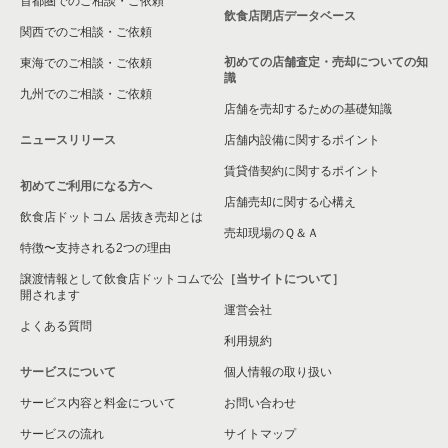
首都圏でのご相談・ご依頼
東京都下の専門料理の居抜き売却物件の案件一覧
飲食店閉店データベース
関西でのご相談・ご依頼
東京都下の和食の居抜き売却物件の案件一覧
初めての店舗査定・売却についての知
東海でのご相談・ご依頼
識
東京都下の洋食の居抜き売却物件の案件一覧
九州でのご相談・ご依頼
店舗を売却するための基礎知識
東京都下のその他の居抜き売却物件の案件一覧
ニュースリリース
店舗内設備に関するポイント
賃貸借契約に関するポイント
初めてご利用になる方へ
店舗売却に関する心構え
飲食店ドットコム 居抜き売却とは
売却現場のＱ＆Ａ
特徴〜支持される2つの理由
譲渡情報として飲食店ドットコムで公
［当サイトについて］
開されます
運営会社
よくある質問
利用規約
サービスについて
個人情報の取り扱い
サービス内容と料金について
お問い合わせ
サービスの流れ
サイトマップ