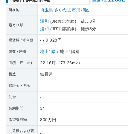
譲渡No.
埼玉県
さいたま市浦和区
所在地
浦和
(JR東北本線) 徒歩8分
最寄り駅
浦和
(JR宇都宮線) 徒歩8分
- / 9,928円
現賃料 / 坪単価
地上1階
/ 地上4階建
階数 / 建物
22.16坪
（
73.26m
）
面積 坪（㎡）
2
鉄骨造
構造
-
保証金・敷金
-
礼金
3年
契約期間
800万円
希望譲渡額
共益費および管
-