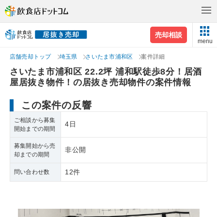
売却相談
menu
店舗売却トップ
埼玉県
さいたま市浦和区
案件詳細
さいたま市浦和区 22.2坪 浦和駅徒歩8分！居酒
屋居抜き物件！の居抜き売却物件の案件情報
この案件の反響
ご相談から募集
4日
開始までの期間
募集開始から売
非公開
却までの期間
12件
問い合わせ数