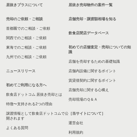
居抜きプラスについて
居抜き売却物件の案件一覧
埼玉県のバーの居抜き売却物件の案件一覧
売却のご依頼・ご相談
店舗売却・譲渡額相場を知る
埼玉県の居酒屋・ダイニングバーの居抜き売却物件の案件一覧
首都圏でのご相談・ご依頼
飲食店閉店データベース
埼玉県の和食の居抜き売却物件の案件一覧
関西でのご相談・ご依頼
初めての店舗査定・売却についての知
東海でのご相談・ご依頼
埼玉県の洋食の居抜き売却物件の案件一覧
識
九州でのご相談・ご依頼
店舗を売却するための基礎知識
埼玉県のその他の居抜き売却物件の案件一覧
ニュースリリース
店舗内設備に関するポイント
賃貸借契約に関するポイント
初めてご利用になる方へ
店舗売却に関する心構え
飲食店ドットコム 居抜き売却とは
売却現場のＱ＆Ａ
特徴〜支持される2つの理由
譲渡情報として飲食店ドットコムで公
［当サイトについて］
開されます
運営会社
よくある質問
利用規約